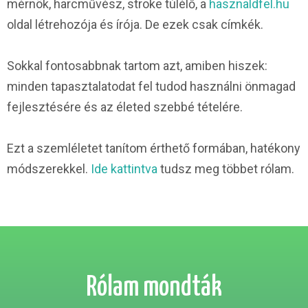
mérnök, harcművész, stroke túlélő, a
hasznaldfel.hu
oldal létrehozója és írója. De ezek csak címkék.
.
Sokkal fontosabbnak tartom azt, amiben hiszek:
minden tapasztalatodat fel tudod használni önmagad
fejlesztésére és az életed szebbé tételére.
.
Ezt a szemléletet tanítom érthető formában, hatékony
módszerekkel.
Ide kattintva
tudsz meg többet rólam.
Rólam mondták