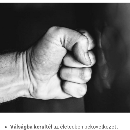
Válságba kerültél
az életedben bekövetkezett