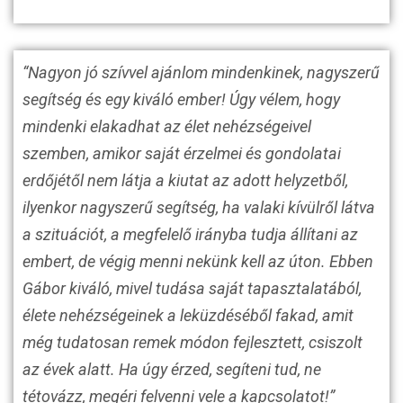
“Nagyon jó szívvel ajánlom mindenkinek, nagyszerű
segítség és egy kiváló ember! Úgy vélem, hogy
mindenki elakadhat az élet nehézségeivel
szemben, amikor saját érzelmei és gondolatai
erdőjétől nem látja a kiutat az adott helyzetből,
ilyenkor nagyszerű segítség, ha valaki kívülről látva
a szituációt, a megfelelő irányba tudja állítani az
embert, de végig menni nekünk kell az úton. Ebben
Gábor kiváló, mivel tudása saját tapasztalatából,
élete nehézségeinek a leküzdéséből fakad, amit
még tudatosan remek módon fejlesztett, csiszolt
az évek alatt. Ha úgy érzed, segíteni tud, ne
tétovázz, megéri felvenni vele a kapcsolatot!”