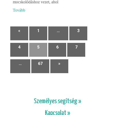
mocskolódáshoz vezet, ahol
Tovább
«
1
…
3
4
5
6
7
…
67
»
Személyes segítség »
Kapcsolat »