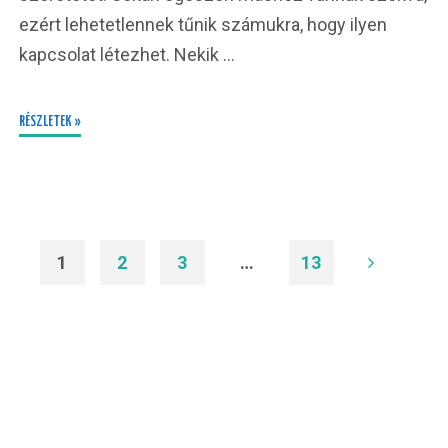
ezért lehetetlennek tűnik számukra, hogy ilyen
kapcsolat létezhet. Nekik …
RÉSZLETEK »
1
2
3
…
13