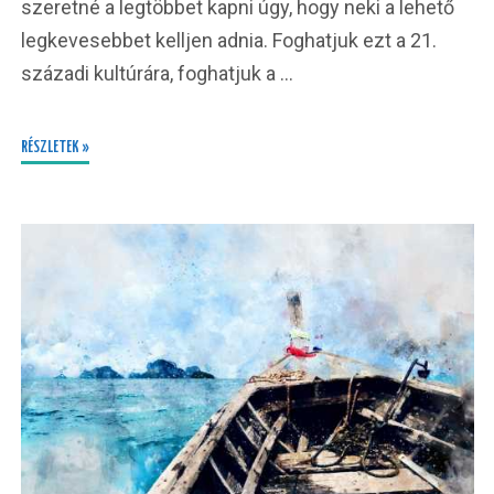
szeretné a legtöbbet kapni úgy, hogy neki a lehető
legkevesebbet kelljen adnia. Foghatjuk ezt a 21.
századi kultúrára, foghatjuk a …
RÉSZLETEK »