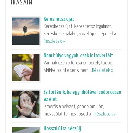
ÍRÁSAIM
Kereshetsz újat
Kereshetsz újat. Kereshetsz izgalmat.
Kereshetsz valakit, akivel újra megéled a …
Részletek »
Nem hülye vagyok, csak introvertált
Vannak ezek a furcsa emberek, tudod.
Akikkel szinte senki nem …
Részletek »
Ez történik, ha egy idiótával sodor össze
az élet
Ismerős a helyzet, gondolom. Jön,
megszólal, Te meg fogod a …
Részletek »
Hosszú útra készülj