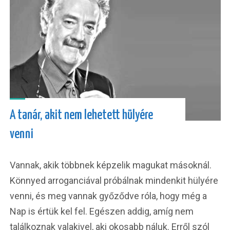
A tanár, akit nem lehetett hülyére
venni
Vannak, akik többnek képzelik magukat másoknál.
Könnyed arroganciával próbálnak mindenkit hülyére
venni, és meg vannak győződve róla, hogy még a
Nap is értük kel fel. Egészen addig, amíg nem
találkoznak valakivel, aki okosabb náluk. Erről szól