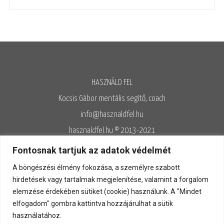
HASZNÁLD FEL
Kocsis Gábor mentális segítő, coach
info@hasznaldfel.hu
hasznaldfel.hu © 2013-2021
Írásaim szerzői jogi védelem alatt állnak, felhasználásuk kizárólag az
Fontosnak tartjuk az adatok védelmét
Adatvédelmi szabályzatnak megfelelően engedélyezett.
A böngészési élmény fokozása, a személyre szabott
Adatvédelem
◊
Adatkezelés
◊
Általános szerződési feltételek
◊
hirdetések vagy tartalmak megjelenítése, valamint a forgalom
elemzése érdekében sütiket (cookie) használunk. A "Mindet
Kapcsolat
elfogadom" gombra kattintva hozzájárulhat a sütik
használatához.