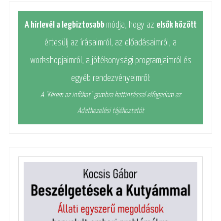
A hírlevél a legbiztosabb
módja, hogy az
elsők között
értesülj az írásaimról, az előadásaimról, a
workshopjaimról, a jótékonysági programjaimról és
egyéb rendezvényeimről:
A "Kérem az infókat" gombra kattintással elfogadom az
Adatkezelési tájékoztatót