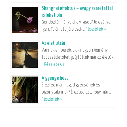
Shanghai effektus – avagy szeretettel
is lehet ölni
Gondoztál már valaha virágot? Jó eséllyel
igen. Talán utoljára csak …
Részletek »
Az élet utcái
Vannak emberek, akik nagyon kemény
tapasztalatokat gyűjtöttek már az életük
…
Részletek »
A gyenge húsa
Érezted már magad gyengének és
bizonytalannak? Érezted azt, hogy már …
Részletek »