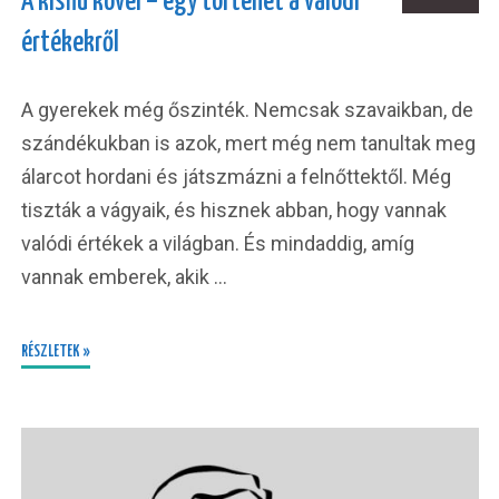
A kisfiú kövei – egy történet a valódi
értékekről
A gyerekek még őszinték. Nemcsak szavaikban, de
szándékukban is azok, mert még nem tanultak meg
álarcot hordani és játszmázni a felnőttektől. Még
tiszták a vágyaik, és hisznek abban, hogy vannak
valódi értékek a világban. És mindaddig, amíg
vannak emberek, akik …
RÉSZLETEK »