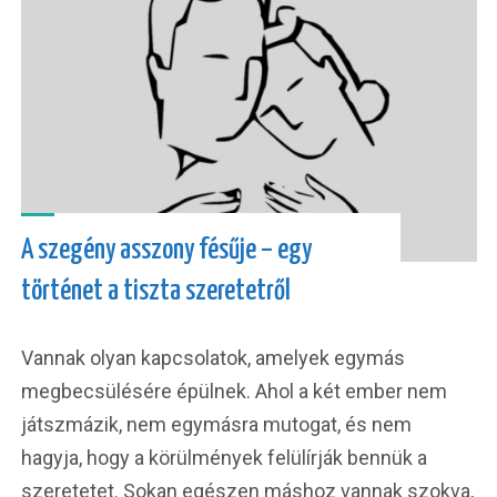
A szegény asszony fésűje – egy
történet a tiszta szeretetről
Vannak olyan kapcsolatok, amelyek egymás
megbecsülésére épülnek. Ahol a két ember nem
játszmázik, nem egymásra mutogat, és nem
hagyja, hogy a körülmények felülírják bennük a
szeretetet. Sokan egészen máshoz vannak szokva,