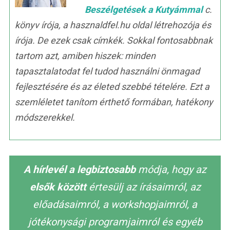
Beszélgetések a Kutyámmal
c.
könyv írója, a hasznaldfel.hu oldal létrehozója és
írója. De ezek csak címkék. Sokkal fontosabbnak
tartom azt, amiben hiszek: minden
tapasztalatodat fel tudod használni önmagad
fejlesztésére és az életed szebbé tételére. Ezt a
szemléletet tanítom érthető formában, hatékony
módszerekkel.
A hírlevél a legbiztosabb
módja, hogy az
elsők között
értesülj az írásaimról, az
előadásaimról, a workshopjaimról, a
jótékonysági programjaimról és egyéb