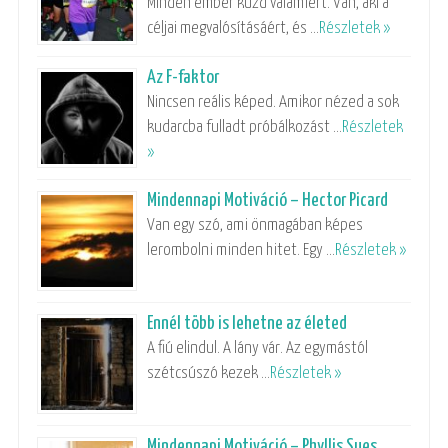
Minden ember küzd valamiért. Van, aki a
céljai megvalósításáért, és …
Részletek »
Az F-faktor
Nincsen reális képed. Amikor nézed a sok
kudarcba fulladt próbálkozást …
Részletek
»
Mindennapi Motiváció – Hector Picard
Van egy szó, ami önmagában képes
lerombolni minden hitet. Egy …
Részletek »
Ennél több is lehetne az életed
A fiú elindul. A lány vár. Az egymástól
szétcsúszó kezek …
Részletek »
Mindennapi Motiváció – Phyllis Sues