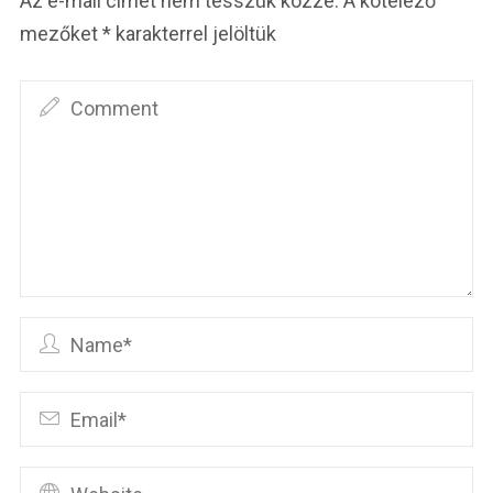
Az e-mail címet nem tesszük közzé.
A kötelező
mezőket
*
karakterrel jelöltük