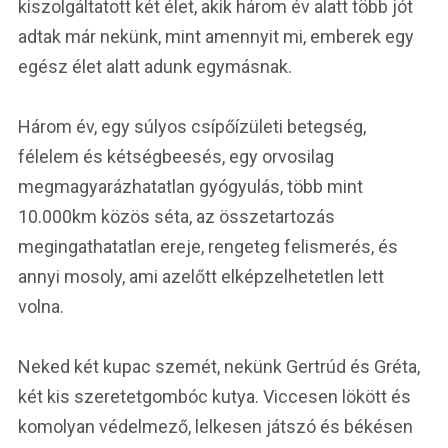
kiszolgáltatott két élet, akik három év alatt több jót
adtak már nekünk, mint amennyit mi, emberek egy
egész élet alatt adunk egymásnak.
Három év, egy súlyos csípőízületi betegség,
félelem és kétségbeesés, egy orvosilag
megmagyarázhatatlan gyógyulás, több mint
10.000km közös séta, az összetartozás
megingathatatlan ereje, rengeteg felismerés, és
annyi mosoly, ami azelőtt elképzelhetetlen lett
volna.
Neked két kupac szemét, nekünk Gertrúd és Gréta,
két kis szeretetgombóc kutya. Viccesen lökött és
komolyan védelmező, lelkesen játszó és békésen