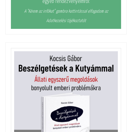
egyéb rendezvényeimről:
A "Kérem az infókat" gombra kattintással elfogadom az
Adatkezelési tájékoztatót