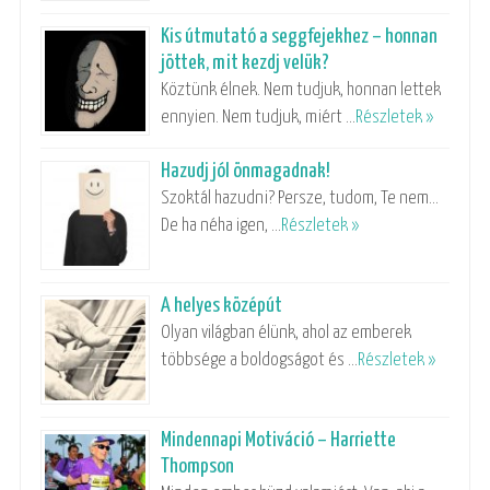
Kis útmutató a seggfejekhez – honnan
jöttek, mit kezdj velük?
Köztünk élnek. Nem tudjuk, honnan lettek
ennyien. Nem tudjuk, miért …
Részletek »
Hazudj jól önmagadnak!
Szoktál hazudni? Persze, tudom, Te nem…
De ha néha igen, …
Részletek »
A helyes középút
Olyan világban élünk, ahol az emberek
többsége a boldogságot és …
Részletek »
Mindennapi Motiváció – Harriette
Thompson