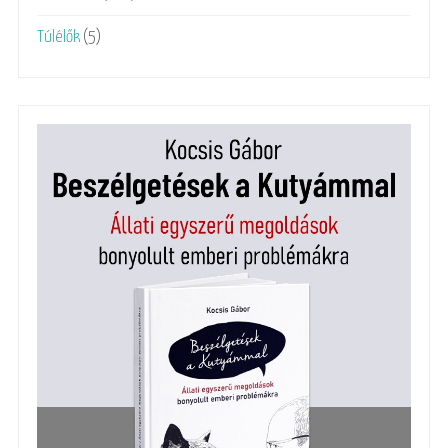
Túlélők
(5)