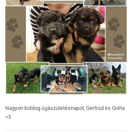
Nagyon boldog újjászületésnapot, Gertrúd és Gréta
<3