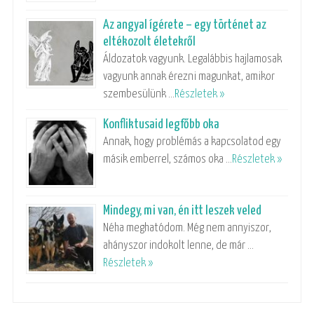
Az angyal ígérete – egy történet az
eltékozolt életekről
Áldozatok vagyunk. Legalábbis hajlamosak
vagyunk annak érezni magunkat, amikor
szembesülünk …
Részletek »
Konfliktusaid legfőbb oka
Annak, hogy problémás a kapcsolatod egy
másik emberrel, számos oka …
Részletek »
Mindegy, mi van, én itt leszek veled
Néha meghatódom. Még nem annyiszor,
ahányszor indokolt lenne, de már …
Részletek »