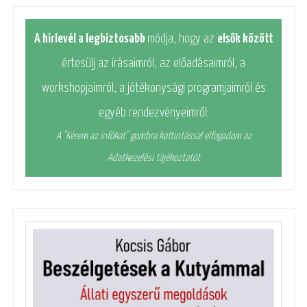
A hírlevél a legbiztosabb
módja, hogy az
elsők között
értesülj az írásaimról, az előadásaimról, a
workshopjaimról, a jótékonysági programjaimról és
egyéb rendezvényeimről:
A "Kérem az infókat" gombra kattintással elfogadom az
Adatkezelési tájékoztatót