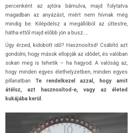
percenként az ajtóra bámulva, majd folytatva
magadban az anyázást, miért nem hívnak még
mindig be. Kilépdelsz a megállóból az úttestre,
hátha ettől majd előbb jön a busz….
Úgy érzed, kidobott idő? Hasznosítsd! Csábító azt
gondolni, hogy mások ellopják az idődet, és valóban
sokan meg is tehetik – ha hagyod. A valóság az,
hogy minden egyes élethelyzetben, minden egyes
pillanatban
Te rendelkezel azzal, hogy amit
átélsz, azt hasznosítod-e, vagy az életed
kukájába kerül
.