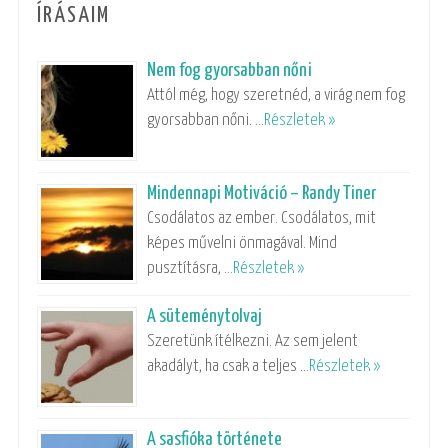
ÍRÁSAIM
Nem fog gyorsabban nőni
Attól még, hogy szeretnéd, a virág nem fog
gyorsabban nőni. …
Részletek »
Mindennapi Motiváció – Randy Tiner
Csodálatos az ember. Csodálatos, mit
képes művelni önmagával. Mind
pusztításra, …
Részletek »
A süteménytolvaj
Szeretünk ítélkezni. Az sem jelent
akadályt, ha csak a teljes …
Részletek »
A sasfióka története