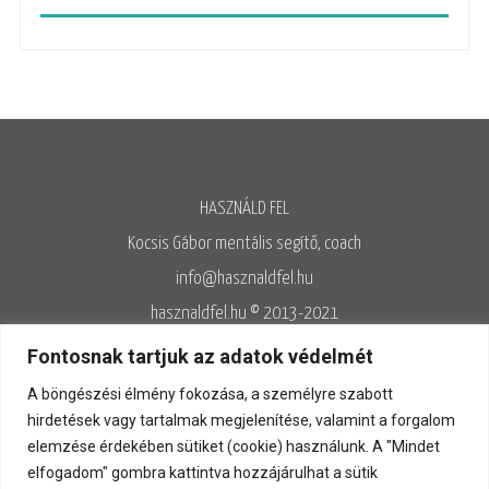
HASZNÁLD FEL
Kocsis Gábor mentális segítő, coach
info@hasznaldfel.hu
hasznaldfel.hu © 2013-2021
Írásaim szerzői jogi védelem alatt állnak, felhasználásuk kizárólag az
Fontosnak tartjuk az adatok védelmét
Adatvédelmi szabályzatnak megfelelően engedélyezett.
A böngészési élmény fokozása, a személyre szabott
Adatvédelem
◊
Adatkezelés
◊
Általános szerződési feltételek
◊
hirdetések vagy tartalmak megjelenítése, valamint a forgalom
elemzése érdekében sütiket (cookie) használunk. A "Mindet
Kapcsolat
elfogadom" gombra kattintva hozzájárulhat a sütik