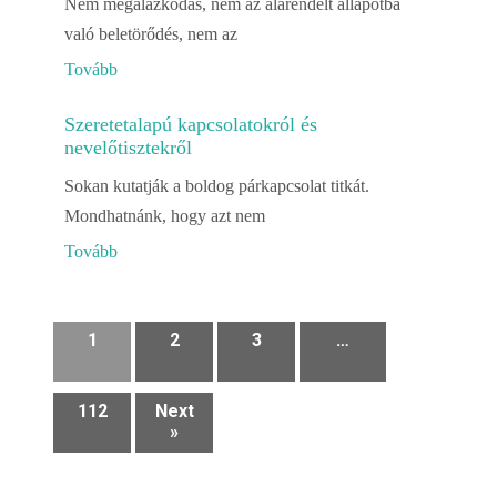
Nem megalázkodás, nem az alárendelt állapotba
való beletörődés, nem az
Tovább
Szeretetalapú kapcsolatokról és
nevelőtisztekről
Sokan kutatják a boldog párkapcsolat titkát.
Mondhatnánk, hogy azt nem
Tovább
1
2
3
…
112
Next
»