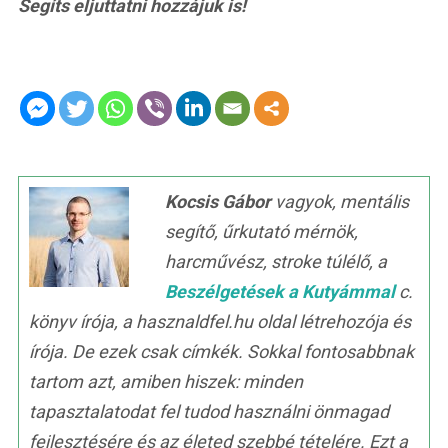
Segíts eljuttatni hozzájuk is!
Kocsis Gábor
vagyok, mentális
segítő, űrkutató mérnök,
harcművész, stroke túlélő, a
Beszélgetések a Kutyámmal
c.
könyv írója, a hasznaldfel.hu oldal létrehozója és
írója. De ezek csak címkék. Sokkal fontosabbnak
tartom azt, amiben hiszek: minden
tapasztalatodat fel tudod használni önmagad
fejlesztésére és az életed szebbé tételére. Ezt a