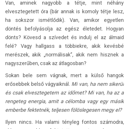
Van, aminek nagyobb a tétje, mint néhány
elvesztegetett óra (bár annak is komoly tétje lesz,
ha sokszor ismétlődik). Van, amikor egyetlen
döntés befolyásolja az egész életedet. Hogyan
dönts? Kövesd a szívedet és indulj el az álmaid
felé? Vagy hallgass a többiekre, akik kevésbé
merészek, akik „normálisak”, akik nem hisznek a
nagyszerűben, csak az átlagosban?
Sokan bele sem vágnak, mert a külső hangok
erősebbek belső vágyaiknál.
Mi van, ha nem sikerül
és csak elvesztegetem az időmet? Mi van, ha az a
rengeteg energia, amit a célomba vagy egy másik
emberbe fektetnék, teljesen fölöslegesen megy el?
Ilyen nincs. Ha valami tényleg fontos számodra,