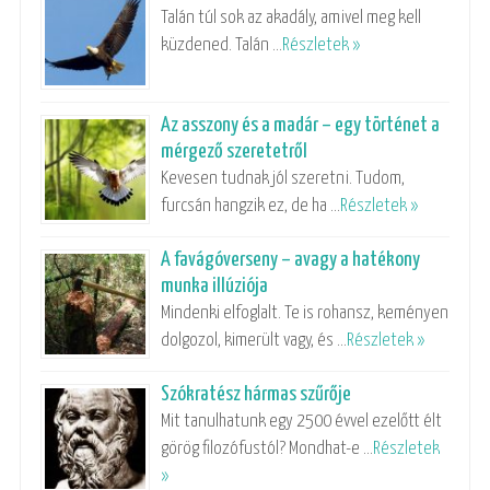
Talán túl sok az akadály, amivel meg kell
küzdened. Talán …
Részletek »
Az asszony és a madár – egy történet a
mérgező szeretetről
Kevesen tudnak jól szeretni. Tudom,
furcsán hangzik ez, de ha …
Részletek »
A favágóverseny – avagy a hatékony
munka illúziója
Mindenki elfoglalt. Te is rohansz, keményen
dolgozol, kimerült vagy, és …
Részletek »
Szókratész hármas szűrője
Mit tanulhatunk egy 2500 évvel ezelőtt élt
görög filozófustól? Mondhat-e …
Részletek
»