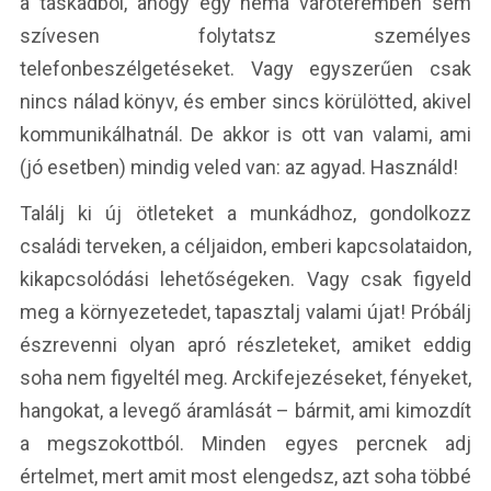
a táskádból, ahogy egy néma váróteremben sem
szívesen folytatsz személyes
telefonbeszélgetéseket. Vagy egyszerűen csak
nincs nálad könyv, és ember sincs körülötted, akivel
kommunikálhatnál. De akkor is ott van valami, ami
(jó esetben) mindig veled van: az agyad. Használd!
Találj ki új ötleteket a munkádhoz, gondolkozz
családi terveken, a céljaidon, emberi kapcsolataidon,
kikapcsolódási lehetőségeken. Vagy csak figyeld
meg a környezetedet, tapasztalj valami újat! Próbálj
észrevenni olyan apró részleteket, amiket eddig
soha nem figyeltél meg. Arckifejezéseket, fényeket,
hangokat, a levegő áramlását – bármit, ami kimozdít
a megszokottból. Minden egyes percnek adj
értelmet, mert amit most elengedsz, azt soha többé