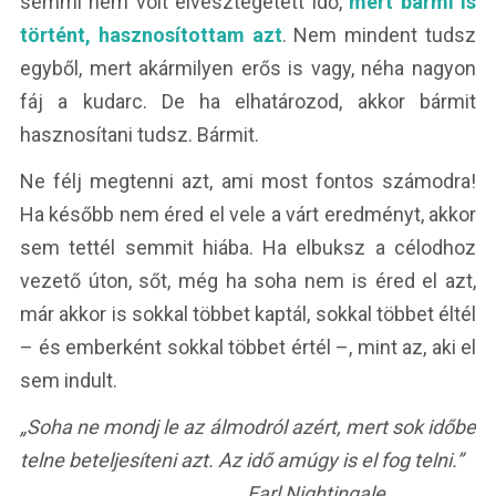
semmi nem volt elvesztegetett idő,
mert bármi is
történt, hasznosítottam azt
. Nem mindent tudsz
egyből, mert akármilyen erős is vagy, néha nagyon
fáj a kudarc. De ha elhatározod, akkor bármit
hasznosítani tudsz. Bármit.
Ne félj megtenni azt, ami most fontos számodra!
Ha később nem éred el vele a várt eredményt, akkor
sem tettél semmit hiába. Ha elbuksz a célodhoz
vezető úton, sőt, még ha soha nem is éred el azt,
már akkor is sokkal többet kaptál, sokkal többet éltél
– és emberként sokkal többet értél –, mint az, aki el
sem indult.
„
Soha ne mondj le az álmodról azért, mert sok időbe
telne beteljesíteni azt. Az idő amúgy is el fog telni.”
Earl Nightingale