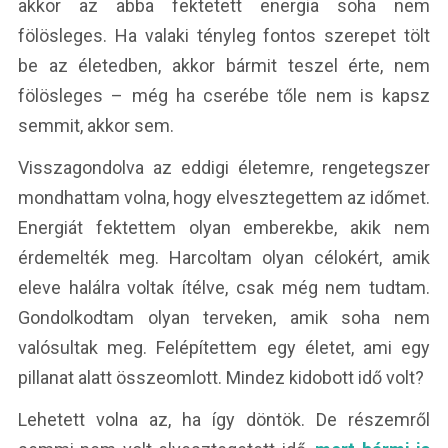
akkor az abba fektetett energia soha nem
fölösleges. Ha valaki tényleg fontos szerepet tölt
be az életedben, akkor bármit teszel érte, nem
fölösleges – még ha cserébe tőle nem is kapsz
semmit, akkor sem.
Visszagondolva az eddigi életemre, rengetegszer
mondhattam volna, hogy elvesztegettem az időmet.
Energiát fektettem olyan emberekbe, akik nem
érdemelték meg. Harcoltam olyan célokért, amik
eleve halálra voltak ítélve, csak még nem tudtam.
Gondolkodtam olyan terveken, amik soha nem
valósultak meg. Felépítettem egy életet, ami egy
pillanat alatt összeomlott. Mindez kidobott idő volt?
Lehetett volna az, ha így döntök. De részemről