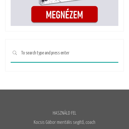
HASZNÁLD FEL
Kocsis Gábor mentális segítő, coach