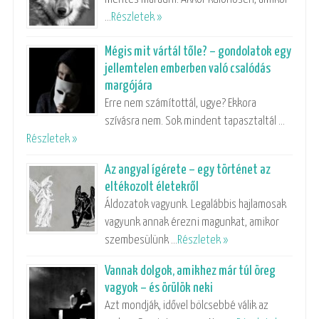
…
Részletek »
Mégis mit vártál tőle? – gondolatok egy
jellemtelen emberben való csalódás
margójára
Erre nem számítottál, ugye? Ekkora
szívásra nem. Sok mindent tapasztaltál …
Részletek »
Az angyal ígérete – egy történet az
eltékozolt életekről
Áldozatok vagyunk. Legalábbis hajlamosak
vagyunk annak érezni magunkat, amikor
szembesülünk …
Részletek »
Vannak dolgok, amikhez már túl öreg
vagyok – és örülök neki
Azt mondják, idővel bölcsebbé válik az