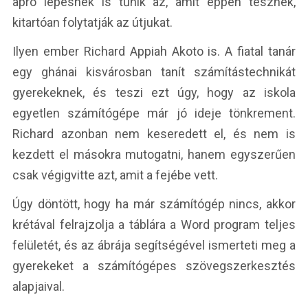
apró lépésnek is tűnik az, amit éppen tesznek,
kitartóan folytatják az útjukat.
Ilyen ember Richard Appiah Akoto is. A fiatal tanár
egy ghánai kisvárosban tanít számítástechnikát
gyerekeknek, és teszi ezt úgy, hogy az iskola
egyetlen számítógépe már jó ideje tönkrement.
Richard azonban nem keseredett el, és nem is
kezdett el másokra mutogatni, hanem egyszerűen
csak végigvitte azt, amit a fejébe vett.
Úgy döntött, hogy ha már számítógép nincs, akkor
krétával felrajzolja a táblára a Word program teljes
felületét, és az ábrája segítségével ismerteti meg a
gyerekeket a számítógépes szövegszerkesztés
alapjaival.