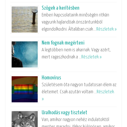
Szögek a kerítésben
Emberi kapcsolataink minőségén ritkán
vagyunk hajlandóak önszántunkból
elgondolkodni. Általában csak …
Részletek »
Nem fognak megérteni
A legtöbben nem is akarnak. Vagy azért,
mert ragaszkodnak a …
Részletek »
Homovírus
Születésem óta nagyon tudatosan élem az
életemet. Csak azután voltam …
Részletek
»
Uralkodás vagy tisztelet
Van, amikor nagyon nehéz indulatoktól
mentes maradni. Akkor különösen, amikor