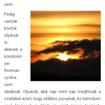
nem.
Pedig
vannak
köztük
olyanok
is,
akiknek a
körülmén
yei
finoman
szólva
sem
ideálisak. Olyanok, akik nap mint nap meghívják a
csatáikat azért, hogy előbbre jussanak, és bármilyen