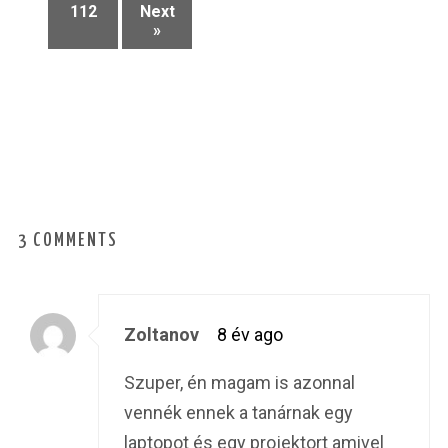
112
Next
»
3 COMMENTS
Zoltanov
8 év ago
Szuper, én magam is azonnal
vennék ennek a tanárnak egy
laptopot és egy projektort amivel