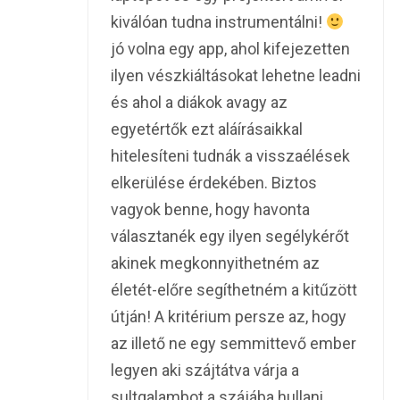
kiválóan tudna instrumentálni!
jó volna egy app, ahol kifejezetten
ilyen vészkiáltásokat lehetne leadni
és ahol a diákok avagy az
egyetértők ezt aláírásaikkal
hitelesíteni tudnák a visszaélések
elkerülése érdekében. Biztos
vagyok benne, hogy havonta
választanék egy ilyen segélykérőt
akinek megkonnyithetném az
életét-előre segíthetném a kitűzött
útján! A kritérium persze az, hogy
az illető ne egy semmittevő ember
legyen aki szájtátva várja a
sultgalambot a szájába hullani,