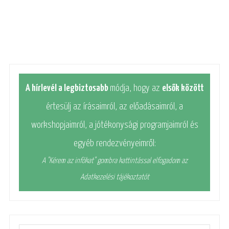
A hírlevél a legbiztosabb
módja, hogy az
elsők között
értesülj az írásaimról, az előadásaimról, a
workshopjaimról, a jótékonysági programjaimról és
egyéb rendezvényeimről:
A "Kérem az infókat" gombra kattintással elfogadom az
Adatkezelési tájékoztatót