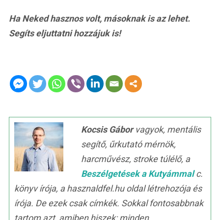
Ha Neked hasznos volt, másoknak is az lehet.
Segíts eljuttatni hozzájuk is!
Kocsis Gábor
vagyok, mentális
segítő, űrkutató mérnök,
harcművész, stroke túlélő, a
Beszélgetések a Kutyámmal
c.
könyv írója, a hasznaldfel.hu oldal létrehozója és
írója. De ezek csak címkék. Sokkal fontosabbnak
tartom azt, amiben hiszek: minden