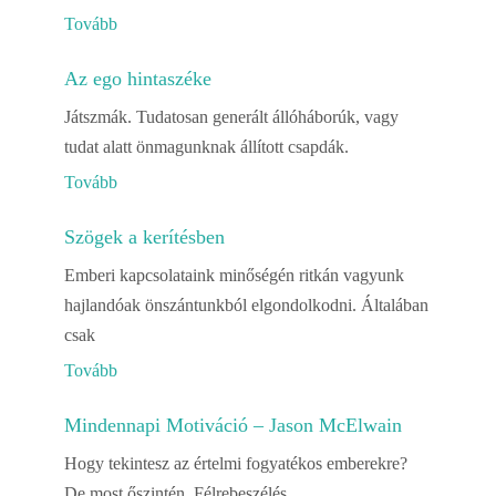
Tovább
Az ego hintaszéke
Játszmák. Tudatosan generált állóháborúk, vagy
tudat alatt önmagunknak állított csapdák.
Tovább
Szögek a kerítésben
Emberi kapcsolataink minőségén ritkán vagyunk
hajlandóak önszántunkból elgondolkodni. Általában
csak
Tovább
Mindennapi Motiváció – Jason McElwain
Hogy tekintesz az értelmi fogyatékos emberekre?
De most őszintén. Félrebeszélés