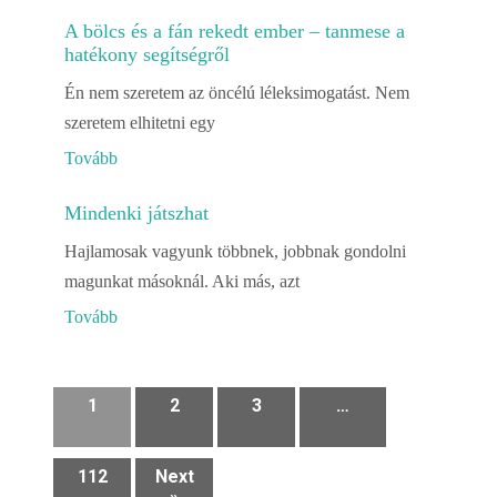
A bölcs és a fán rekedt ember – tanmese a
hatékony segítségről
Én nem szeretem az öncélú léleksimogatást. Nem
szeretem elhitetni egy
Tovább
Mindenki játszhat
Hajlamosak vagyunk többnek, jobbnak gondolni
magunkat másoknál. Aki más, azt
Tovább
1
2
3
…
112
Next