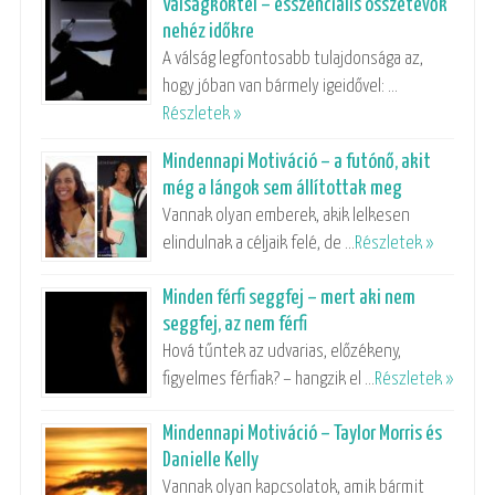
Válságkoktél – esszenciális összetevők
nehéz időkre
A válság legfontosabb tulajdonsága az,
hogy jóban van bármely igeidővel: …
Részletek »
Mindennapi Motiváció – a futónő, akit
még a lángok sem állítottak meg
Vannak olyan emberek, akik lelkesen
elindulnak a céljaik felé, de …
Részletek »
Minden férfi seggfej – mert aki nem
seggfej, az nem férfi
Hová tűntek az udvarias, előzékeny,
figyelmes férfiak? – hangzik el …
Részletek »
Mindennapi Motiváció – Taylor Morris és
Danielle Kelly
Vannak olyan kapcsolatok, amik bármit