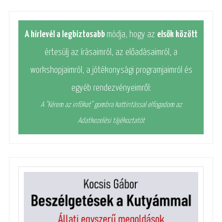
A hírlevél a legbiztosabb
módja, hogy az
elsők között
értesülj az írásaimról, az előadásaimról, a
workshopjaimról, a jótékonysági programjaimról és
egyéb rendezvényeimről:
A "Kérem az infókat" gombra kattintással elfogadom az
Adatkezelési tájékoztatót