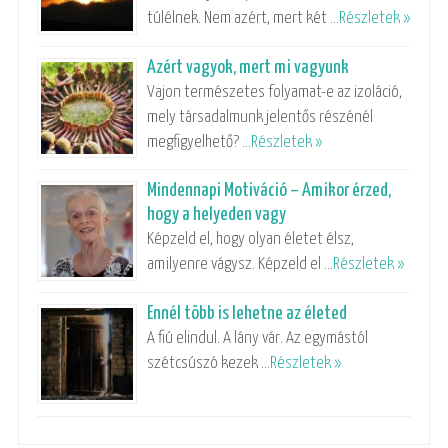
túlélnek. Nem azért, mert két …
Részletek »
Azért vagyok, mert mi vagyunk
Vajon természetes folyamat-e az izoláció,
mely társadalmunk jelentős részénél
megfigyelhető? …
Részletek »
Mindennapi Motiváció – Amikor érzed,
hogy a helyeden vagy
Képzeld el, hogy olyan életet élsz,
amilyenre vágysz. Képzeld el …
Részletek »
Ennél több is lehetne az életed
A fiú elindul. A lány vár. Az egymástól
szétcsúszó kezek …
Részletek »