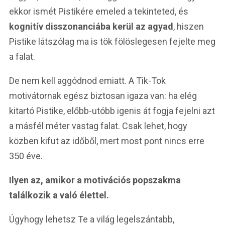
ekkor ismét Pistikére emeled a tekinteted, és
kognitív disszonanciába kerül az agyad
, hiszen
Pistike látszólag ma is tök fölöslegesen fejelte meg
a falat.
De nem kell aggódnod emiatt. A Tik-Tok
motivátornak egész biztosan igaza van: ha elég
kitartó Pistike, előbb-utóbb igenis át fogja fejelni azt
a másfél méter vastag falat. Csak lehet, hogy
közben kifut az időből, mert most pont nincs erre
350 éve.
Ilyen az, amikor a motivációs popszakma
találkozik a való élettel.
Úgyhogy lehetsz Te a világ legelszántabb,