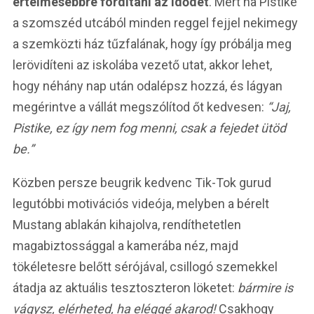
értelmesebbre fordítani az idődet
. Mert ha Pistike
a szomszéd utcából minden reggel fejjel nekimegy
a szemközti ház tűzfalának, hogy így próbálja meg
lerövidíteni az iskolába vezető utat, akkor lehet,
hogy néhány nap után odalépsz hozzá, és lágyan
megérintve a vállát megszólítod őt kedvesen:
“Jaj,
Pistike, ez így nem fog menni, csak a fejedet ütöd
be.”
Közben persze beugrik kedvenc Tik-Tok gurud
legutóbbi motivációs videója, melyben a bérelt
Mustang ablakán kihajolva, rendíthetetlen
magabiztossággal a kamerába néz, majd
tökéletesre belőtt sérójával, csillogó szemekkel
átadja az aktuális tesztoszteron löketet:
bármire is
vágysz, elérheted, ha eléggé akarod!
Csakhogy