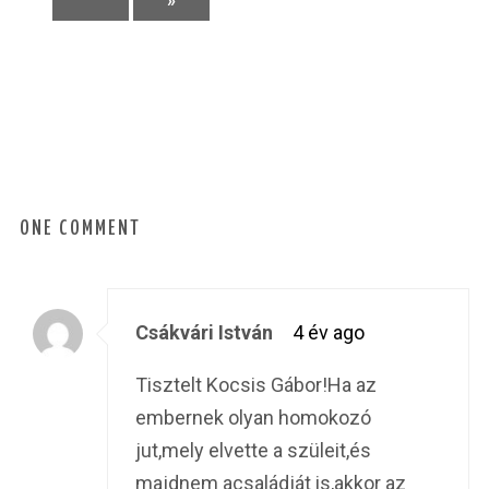
»
ONE COMMENT
Csákvári István
4 év ago
Tisztelt Kocsis Gábor!Ha az
embernek olyan homokozó
jut,mely elvette a szüleit,és
majdnem acsaládját is,akkor az