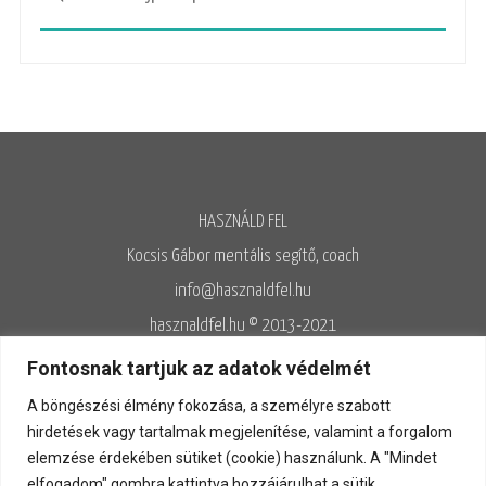
HASZNÁLD FEL
Kocsis Gábor mentális segítő, coach
info@hasznaldfel.hu
hasznaldfel.hu © 2013-2021
Írásaim szerzői jogi védelem alatt állnak, felhasználásuk kizárólag az
Fontosnak tartjuk az adatok védelmét
Adatvédelmi szabályzatnak megfelelően engedélyezett.
A böngészési élmény fokozása, a személyre szabott
Adatvédelem
◊
Adatkezelés
◊
Általános szerződési feltételek
◊
hirdetések vagy tartalmak megjelenítése, valamint a forgalom
elemzése érdekében sütiket (cookie) használunk. A "Mindet
Kapcsolat
elfogadom" gombra kattintva hozzájárulhat a sütik