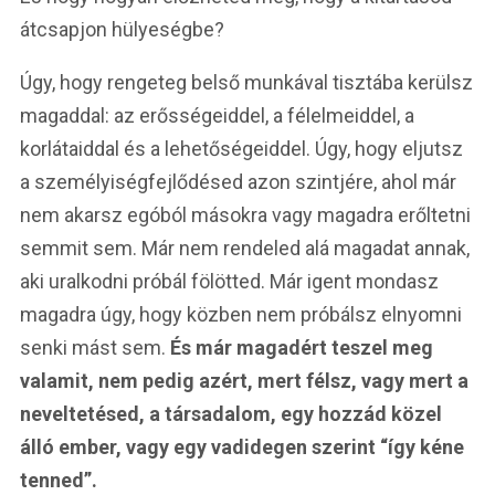
átcsapjon hülyeségbe?
Úgy, hogy rengeteg belső munkával tisztába kerülsz
magaddal: az erősségeiddel, a félelmeiddel, a
korlátaiddal és a lehetőségeiddel. Úgy, hogy eljutsz
a személyiségfejlődésed azon szintjére, ahol már
nem akarsz egóból másokra vagy magadra erőltetni
semmit sem. Már nem rendeled alá magadat annak,
aki uralkodni próbál fölötted. Már igent mondasz
magadra úgy, hogy közben nem próbálsz elnyomni
senki mást sem.
És már magadért teszel meg
valamit, nem pedig azért, mert félsz, vagy mert a
neveltetésed, a társadalom, egy hozzád közel
álló ember, vagy egy vadidegen szerint “így kéne
tenned”.