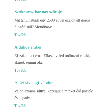
Szókratész hármas szűrője
Mit tanulhatunk egy 2500 évvel ezelőtt élt görög
filozófustól? Mondhat-e
Tovább
A dühös ember
Elszakadt a cérna. Elkezd veled ordítozni valaki,
akinek semmi oka
Tovább
A két sivatagi vándor
Vajon azonos súllyal kezeljük a minket érő pozitív
és negatív
Tovább