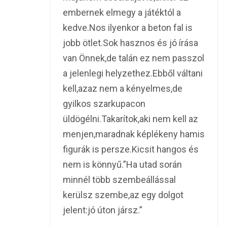
embernek elmegy a játéktól a
kedve.Nos ilyenkor a beton fal is
jobb ötlet.Sok hasznos és jó írása
van Önnek,de talán ez nem passzol
a jelenlegi helyzethez.Ebből váltani
kell,azaz nem a kényelmes,de
gyilkos szarkupacon
üldögélni.Takarítok,aki nem kell az
menjen,maradnak képlékeny hamis
figurák is persze.Kicsit hangos és
nem is könnyű.”Ha utad során
minnél több szembeállással
kerülsz szembe,az egy dolgot
jelent:jó úton jársz.”