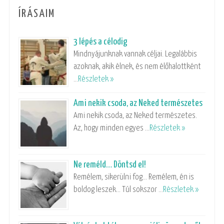
ÍRÁSAIM
3 lépés a célodig
Mindnyájunknak vannak céljai. Legalábbis
azoknak, akik élnek, és nem élőhalottként
…
Részletek »
Ami nekik csoda, az Neked természetes
Ami nekik csoda, az Neked természetes.
Az, hogy minden egyes …
Részletek »
Ne reméld… Döntsd el!
Remélem, sikerülni fog… Remélem, én is
boldog leszek… Túl sokszor …
Részletek »