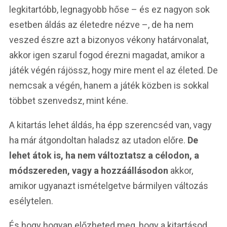
legkitartóbb, legnagyobb hőse – és ez nagyon sok
esetben áldás az életedre nézve –, de ha nem
veszed észre azt a bizonyos vékony határvonalat,
akkor igen szarul fogod érezni magadat, amikor a
játék végén rájössz, hogy mire ment el az életed. De
nemcsak a végén, hanem a játék közben is sokkal
többet szenvedsz, mint kéne.
A kitartás lehet áldás, ha épp szerencséd van, vagy
ha már átgondoltan haladsz az utadon előre.
De
lehet átok is, ha nem változtatsz a célodon, a
módszereden, vagy a hozzáállásodon
akkor,
amikor ugyanazt ismételgetve bármilyen változás
esélytelen.
És hogy hogyan előzheted meg, hogy a kitartásod