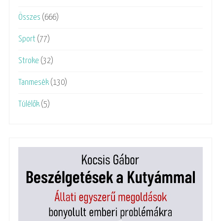
Összes
(666)
Sport
(77)
Stroke
(32)
Tanmesék
(130)
Túlélők
(5)