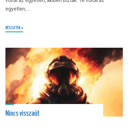
voltál az egyetlen, akiben bíztak. Te voltál az
egyetlen, …
RÉSZLETEK »
Nincs visszaút