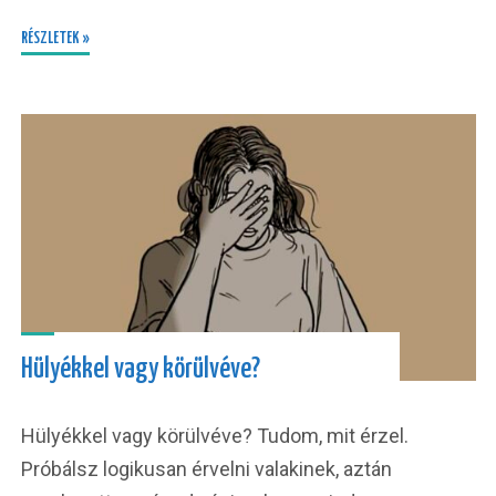
RÉSZLETEK »
Hülyékkel vagy körülvéve?
Hülyékkel vagy körülvéve? Tudom, mit érzel.
Próbálsz logikusan érvelni valakinek, aztán