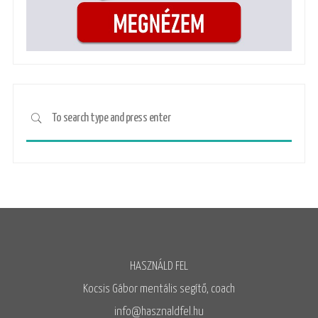
HASZNÁLD FEL
Kocsis Gábor mentális segítő, coach
info@hasznaldfel.hu