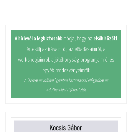
A hírlevél a legbiztosabb
módja, hogy az
elsők között
értesülj az írásaimról, az előadásaimról, a
workshopjaimról, a jótékonysági programjaimról és
egyéb rendezvényeimről:
A "Kérem az infókat" gombra kattintással elfogadom az
Adatkezelési tájékoztatót