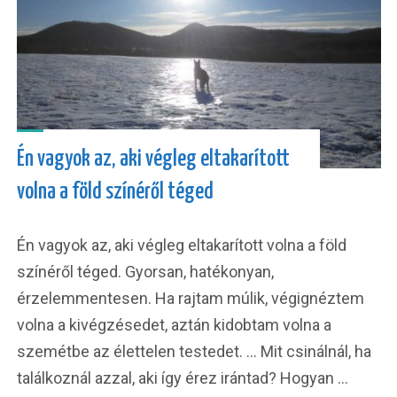
Én vagyok az, aki végleg eltakarított
volna a föld színéről téged
Én vagyok az, aki végleg eltakarított volna a föld
színéről téged. Gyorsan, hatékonyan,
érzelemmentesen. Ha rajtam múlik, végignéztem
volna a kivégzésedet, aztán kidobtam volna a
szemétbe az élettelen testedet. … Mit csinálnál, ha
találkoznál azzal, aki így érez irántad? Hogyan …