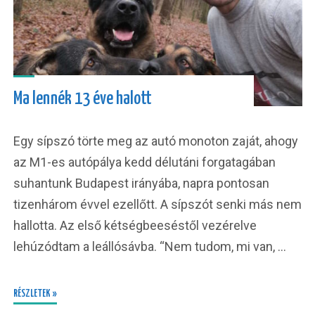
Ma lennék 13 éve halott
Egy sípszó törte meg az autó monoton zaját, ahogy
az M1-es autópálya kedd délutáni forgatagában
suhantunk Budapest irányába, napra pontosan
tizenhárom évvel ezellőtt. A sípszót senki más nem
hallotta. Az első kétségbeeséstől vezérelve
lehúzódtam a leállósávba. “Nem tudom, mi van, …
RÉSZLETEK »