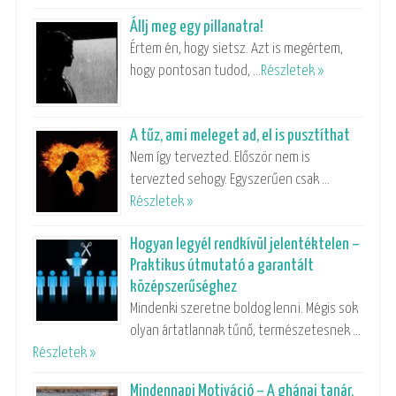
Állj meg egy pillanatra!
Értem én, hogy sietsz. Azt is megértem,
hogy pontosan tudod, …
Részletek »
A tűz, ami meleget ad, el is pusztíthat
Nem így tervezted. Először nem is
tervezted sehogy. Egyszerűen csak …
Részletek »
Hogyan legyél rendkívül jelentéktelen –
Praktikus útmutató a garantált
középszerűséghez
Mindenki szeretne boldog lenni. Mégis sok
olyan ártatlannak tűnő, természetesnek …
Részletek »
Mindennapi Motiváció – A ghánai tanár,