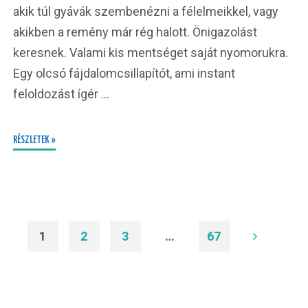
akik túl gyávák szembenézni a félelmeikkel, vagy
akikben a remény már rég halott. Önigazolást
keresnek. Valami kis mentséget saját nyomorukra.
Egy olcsó fájdalomcsillapítót, ami instant
feloldozást ígér …
RÉSZLETEK »
1
2
3
…
67