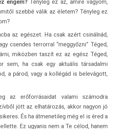
 ez engem?
Tényleg ez az, amire vágyom,
itől szebbé válik az életem? Tényleg ez
lom?
cba az egészet. Ha csak azért csinálnád,
agy csendes terrorral “meggyőzni” Téged,
árni, miközben taszít ez az egész Téged,
 sem, ha csak egy aktuális társadalmi
od, a párod, vagy a kollégád is belevágott,
eg az erőforrásaidat valami számodra
vből jött az elhatározás, akkor nagyon jó
sikeres. És ha átmenetileg még el is éred a
ellette. Ez ugyanis nem a Te célod, hanem