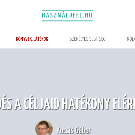
HASZNÁLDFEL.HU
KÖNYVEK, JÁTÉKOK
SZEMÉLYES SEGÍTSÉG
RÓL
DÉS A CÉLJAID HATÉKONY ELÉR
Kocsis Gábor