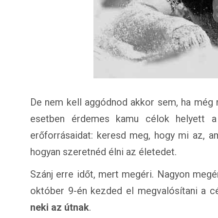
De nem kell aggódnod akkor sem, ha még ne
esetben érdemes kamu célok helyett a 
erőforrásaidat: keresd meg, hogy mi az, am
hogyan szeretnéd élni az életedet.
Szánj erre időt, mert megéri. Nagyon megér
október 9-én kezded el megvalósítani a cé
neki az útnak
.