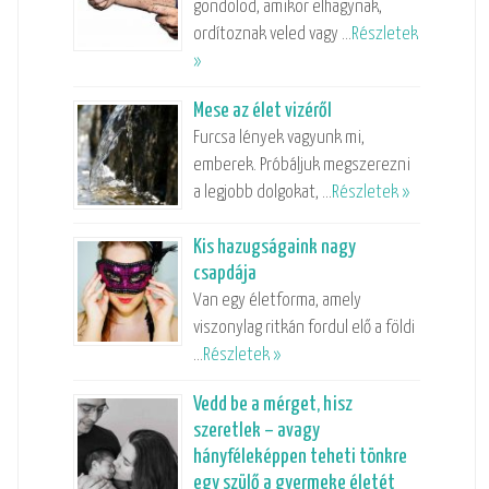
gondolod, amikor elhagynak,
ordítoznak veled vagy …
Részletek
»
Mese az élet vizéről
Furcsa lények vagyunk mi,
emberek. Próbáljuk megszerezni
a legjobb dolgokat, …
Részletek »
Kis hazugságaink nagy
csapdája
Van egy életforma, amely
viszonylag ritkán fordul elő a földi
…
Részletek »
Vedd be a mérget, hisz
szeretlek – avagy
hányféleképpen teheti tönkre
egy szülő a gyermeke életét