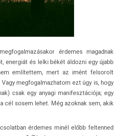
d megfogalmazásakor érdemes magadnak
, energiát és lelki békét áldozni egy újabb
em említettem, mert az imént felsorolt
. Vagy megfogalmazhatom ezt úgy is, hogy
ak) csak egy anyagi manifesztációja; egy
 a cél sosem lehet. Még azoknak sem, akik
apcsolatban érdemes minél előbb feltenned