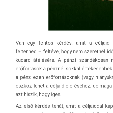
Van egy fontos kérdés, amit a céljai
feltenned – feltéve, hogy nem szeretnél időt
kudarc átélésére. A pénzt szándékosan n
erőforrások a pénznél sokkal értékesebbek
a pénz ezen erőforrásoknak (vagy hiányukn
eszköz lehet a céljaid eléréséhez, de maga
azt hiszik, hogy igen.
Az első kérdés tehát, amit a céljaiddal k