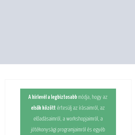
A hírlevél a legbiztosabb
módja, hogy az
elsők között
értesülj az írásaimról, az
előadásaimról, a workshopjaimról, a
jótékonysági programjaimról és egyéb