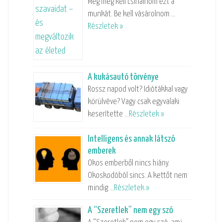
Még meg kell csinálnom ezt a
munkát. Be kell vásárolnom …
Részletek »
A kukásautó törvénye
Rossz napod volt? Idiótákkal vagy
körülvéve? Vagy csak egyvalaki
keserítette …
Részletek »
Intelligens és annak látszó
emberek
Okos emberből nincs hiány.
Okoskodóból sincs. A kettőt nem
mindig …
Részletek »
A “Szeretlek” nem egy szó