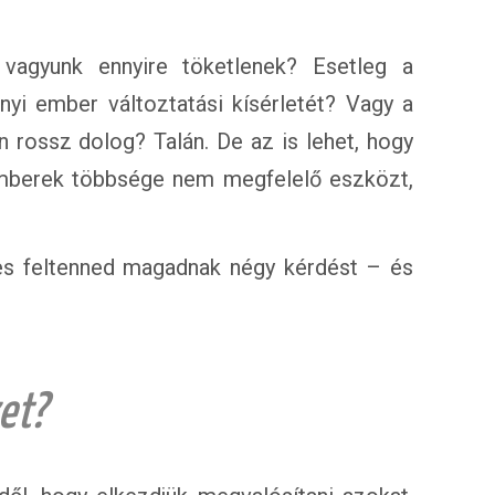
vagyunk ennyire töketlenek? Esetleg a
nyi ember változtatási kísérletét? Vagy a
 rossz dolog? Talán. De az is lehet, hogy
emberek többsége nem megfelelő eszközt,
es feltenned magadnak négy kérdést – és
et?