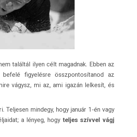
m találtál ilyen célt magadnak. Ebben az
befelé figyelésre összpontosítanod az
ire vágysz, mi az, ami igazán lelkesít, és
i. Teljesen mindegy, hogy január 1-én vagy
ljaidat; a lényeg, hogy
teljes szívvel vágj