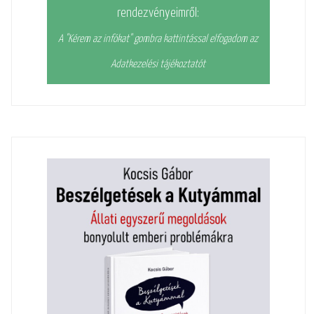
rendezvényeimről:
A "Kérem az infókat" gombra kattintással elfogadom az
Adatkezelési tájékoztatót