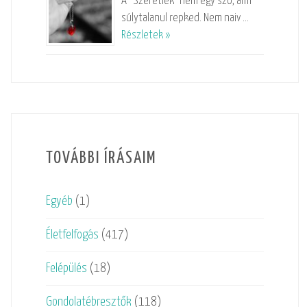
A “Szeretlek” nem egy szó, ami
súlytalanul repked. Nem naiv …
Részletek »
TOVÁBBI ÍRÁSAIM
Egyéb
(1)
Életfelfogás
(417)
Felépülés
(18)
Gondolatébresztők
(118)