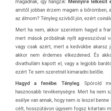
magadnak, így hangzik:
Mennyire lelkesít
amitől jobban érzem magam a bőrömben, am
az álmom? Tényleg szívből jön, ezért csiná
Mert ha nem, akkor szerintem hagyd a fran
mert mások próbálnak nyílt agresszióval v
vagy csak azért, mert a kedvükbe akarsz j
akkor nem érdemes elkezdened. És akkor
divathullám kapott el, vagy a legjobb barát
ezért Te sem szeretnél kimaradni belőle.
Hagyd a fenébe
.
Tényleg
. Spórold m
hasznosabb tevékenységre. Mert ha nem szí
esélye van annak, hogy nem is leszel benne 
célt, hosszútávon úgysem fogsz kitartani m