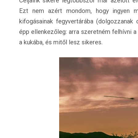
Céljaink sikere legtöbbször már azelőtt el
Ezt nem azért mondom, hogy ingyen mun
kifogásainak fegyvertárába (dolgozzanak
épp ellenkezőleg: arra szeretném felhívni a
a kukába, és mitől lesz sikeres.