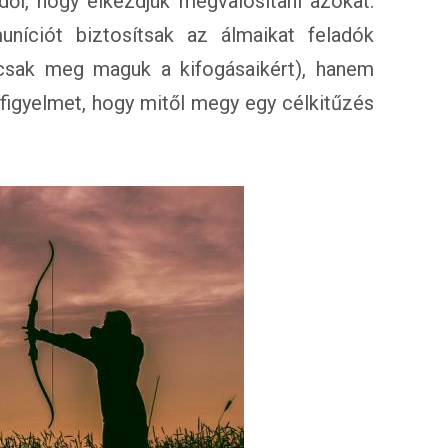
dől, hogy elkezdjük megvalósítani azokat.
íciót biztosítsak az álmaikat feladók
 csak meg maguk a kifogásaikért), hanem
 figyelmet, hogy mitől megy egy célkitűzés