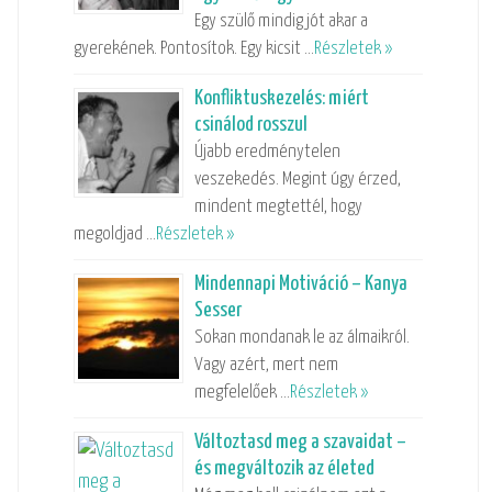
Egy szülő mindig jót akar a
gyerekének. Pontosítok. Egy kicsit …
Részletek »
Konfliktuskezelés: miért
csinálod rosszul
Újabb eredménytelen
veszekedés. Megint úgy érzed,
mindent megtettél, hogy
megoldjad …
Részletek »
Mindennapi Motiváció – Kanya
Sesser
Sokan mondanak le az álmaikról.
Vagy azért, mert nem
megfelelőek …
Részletek »
Változtasd meg a szavaidat –
és megváltozik az életed