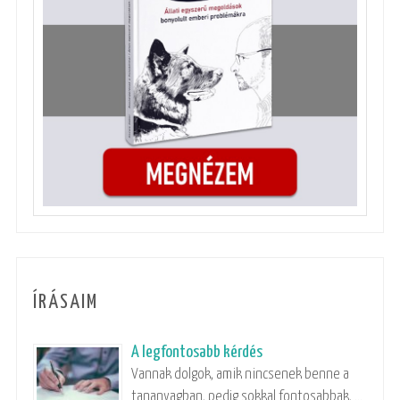
ÍRÁSAIM
A legfontosabb kérdés
Vannak dolgok, amik nincsenek benne a
tananyagban, pedig sokkal fontosabbak, …