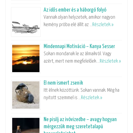
Az idős ember és a háborgó folyó
Vannak olyan helyzetek, amikor nagyon
kemény próba elé állít az …
Részletek »
Mindennapi Motiváció – Kanya Sesser
Sokan mondanak le az álmaikról. Vagy
azért, mert nem megfelelőek …
Részletek »
El nem ismert zsenik
Itt élnek közöttünk. Sokan vannak. Még ha
nyitott szemmel is …
Részletek »
Ne pisilj az ivóvizedbe – avagy hogyan
mérgezzük meg szeretetalapú