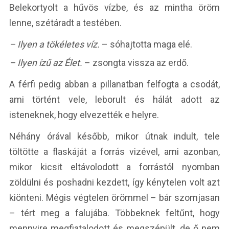
Belekortyolt a hűvös vízbe, és az mintha öröm
lenne, szétáradt a testében.
– Ilyen a tökéletes víz.
– sóhajtotta maga elé.
– Ilyen ízű az Élet.
– zsongta vissza az erdő.
A férfi pedig abban a pillanatban felfogta a csodát,
ami történt vele, leborult és hálát adott az
isteneknek, hogy elvezették e helyre.
Néhány órával később, mikor útnak indult, tele
töltötte a flaskáját a forrás vizével, ami azonban,
mikor kicsit eltávolodott a forrástól nyomban
zöldülni és poshadni kezdett, így kénytelen volt azt
kiönteni. Mégis végtelen örömmel – bár szomjasan
– tért meg a falujába. Többeknek feltűnt, hogy
mennyire megfiatalodott és megszépült, de ő nem