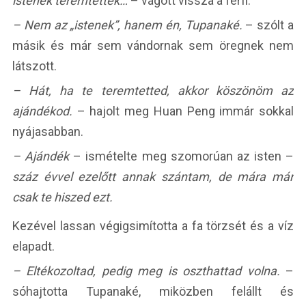
istenek teremtették…
– vágott vissza a férfi.
– Nem az „istenek”, hanem én, Tupanaké.
– szólt a
másik és már sem vándornak sem öregnek nem
látszott.
– Hát, ha te teremtetted, akkor köszönöm az
ajándékod.
– hajolt meg Huan Peng immár sokkal
nyájasabban.
– Ajándék
– ismételte meg szomorúan az isten –
száz évvel ezelőtt annak szántam, de mára már
csak te hiszed ezt.
Kezével lassan végigsimította a fa törzsét és a víz
elapadt.
– Eltékozoltad, pedig meg is oszthattad volna.
–
sóhajtotta Tupanaké, miközben felállt és