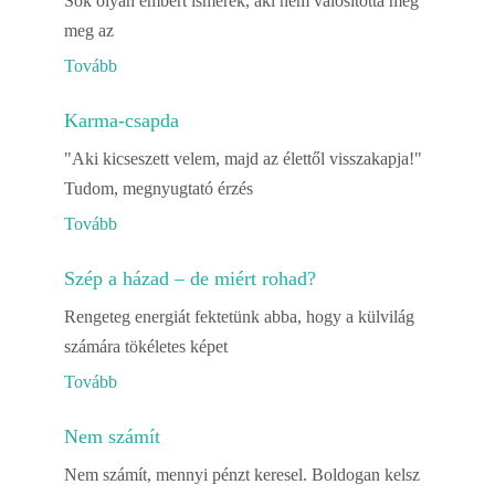
Sok olyan embert ismerek, aki nem valósította még
meg az
Tovább
Karma-csapda
"Aki kicseszett velem, majd az élettől visszakapja!"
Tudom, megnyugtató érzés
Tovább
Szép a házad – de miért rohad?
Rengeteg energiát fektetünk abba, hogy a külvilág
számára tökéletes képet
Tovább
Nem számít
Nem számít, mennyi pénzt keresel. Boldogan kelsz