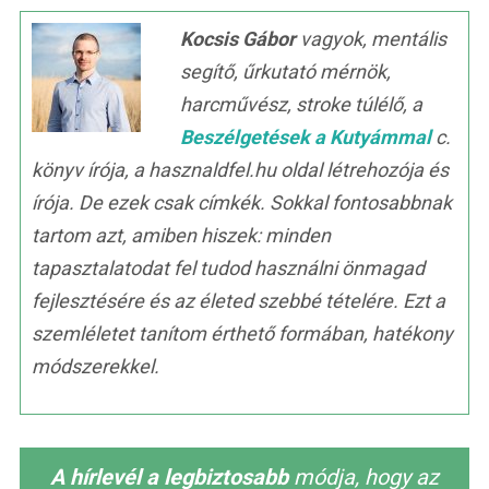
Kocsis Gábor
vagyok, mentális
segítő, űrkutató mérnök,
harcművész, stroke túlélő, a
Beszélgetések a Kutyámmal
c.
könyv írója, a hasznaldfel.hu oldal létrehozója és
írója. De ezek csak címkék. Sokkal fontosabbnak
tartom azt, amiben hiszek: minden
tapasztalatodat fel tudod használni önmagad
fejlesztésére és az életed szebbé tételére. Ezt a
szemléletet tanítom érthető formában, hatékony
módszerekkel.
A hírlevél a legbiztosabb
módja, hogy az