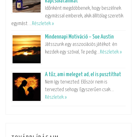
kapcsolatainkat
Időnként megdöbbenek, hogy beszélnek
egymással emberek, akik állítólag szeretik
egymást. …
Részletek »
Mindennapi Motiváció – Sue Austin
Játsszunk egy asszociációs játékot: én
kezdek egy szóval, Te pedig …
Részletek »
A tűz, ami meleget ad, el is pusztíthat
Nem így tervezted. Először nem is
tervezted sehogy. Egyszerűen csak …
Részletek »