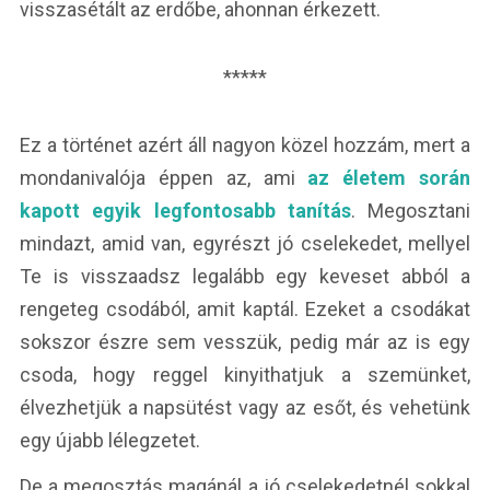
visszasétált az erdőbe, ahonnan érkezett.
*****
Ez a történet azért áll nagyon közel hozzám, mert a
mondanivalója éppen az, ami
az életem során
kapott egyik legfontosabb tanítás
. Megosztani
mindazt, amid van, egyrészt jó cselekedet, mellyel
Te is visszaadsz legalább egy keveset abból a
rengeteg csodából, amit kaptál. Ezeket a csodákat
sokszor észre sem vesszük, pedig már az is egy
csoda, hogy reggel kinyithatjuk a szemünket,
élvezhetjük a napsütést vagy az esőt, és vehetünk
egy újabb lélegzetet.
De a megosztás magánál a jó cselekedetnél sokkal