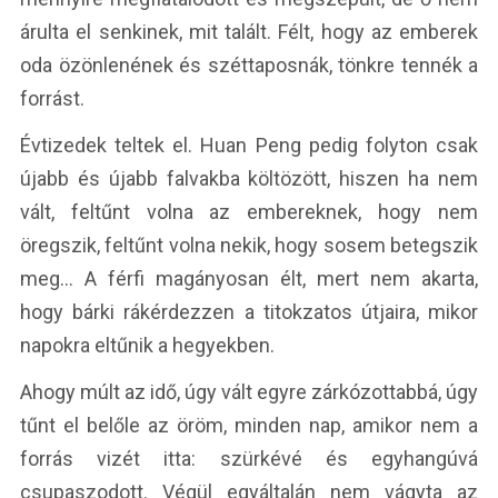
árulta el senkinek, mit talált. Félt, hogy az emberek
oda özönlenének és széttaposnák, tönkre tennék a
forrást.
Évtizedek teltek el. Huan Peng pedig folyton csak
újabb és újabb falvakba költözött, hiszen ha nem
vált, feltűnt volna az embereknek, hogy nem
öregszik, feltűnt volna nekik, hogy sosem betegszik
meg… A férfi magányosan élt, mert nem akarta,
hogy bárki rákérdezzen a titokzatos útjaira, mikor
napokra eltűnik a hegyekben.
Ahogy múlt az idő, úgy vált egyre zárkózottabbá, úgy
tűnt el belőle az öröm, minden nap, amikor nem a
forrás vizét itta: szürkévé és egyhangúvá
csupaszodott. Végül egyáltalán nem vágyta az