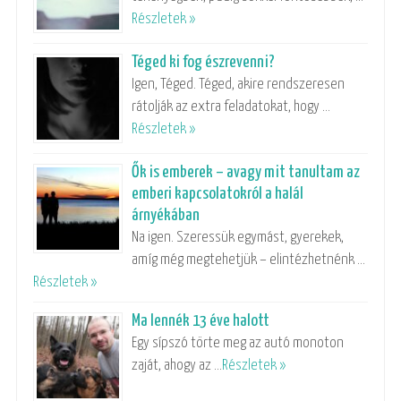
Részletek »
Téged ki fog észrevenni?
Igen, Téged. Téged, akire rendszeresen
rátolják az extra feladatokat, hogy …
Részletek »
Ők is emberek – avagy mit tanultam az
emberi kapcsolatokról a halál
árnyékában
Na igen. Szeressük egymást, gyerekek,
amíg még megtehetjük – elintézhetnénk …
Részletek »
Ma lennék 13 éve halott
Egy sípszó törte meg az autó monoton
zaját, ahogy az …
Részletek »