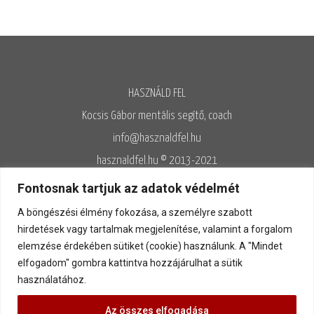
HASZNÁLD FEL
Kocsis Gábor mentális segítő, coach
info@hasznaldfel.hu
hasznaldfel.hu © 2013-2021
Írásaim szerzői jogi védelem alatt állnak, felhasználásuk kizárólag az
Fontosnak tartjuk az adatok védelmét
Adatvédelmi szabályzatnak megfelelően engedélyezett.
A böngészési élmény fokozása, a személyre szabott
Adatvédelem
◊
Adatkezelés
◊
Általános szerződési feltételek
◊
hirdetések vagy tartalmak megjelenítése, valamint a forgalom
elemzése érdekében sütiket (cookie) használunk. A "Mindet
Kapcsolat
elfogadom" gombra kattintva hozzájárulhat a sütik
használatához.
Az összes elfogadása