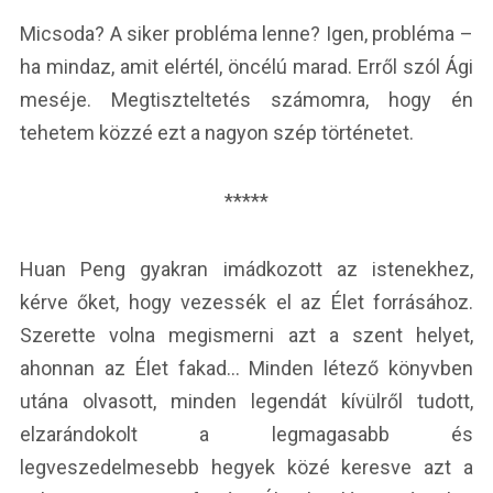
Micsoda? A siker probléma lenne? Igen, probléma –
ha mindaz, amit elértél, öncélú marad. Erről szól Ági
meséje. Megtiszteltetés számomra, hogy én
tehetem közzé ezt a nagyon szép történetet.
*****
Huan Peng gyakran imádkozott az istenekhez,
kérve őket, hogy vezessék el az Élet forrásához.
Szerette volna megismerni azt a szent helyet,
ahonnan az Élet fakad… Minden létező könyvben
utána olvasott, minden legendát kívülről tudott,
elzarándokolt a legmagasabb és
legveszedelmesebb hegyek közé keresve azt a