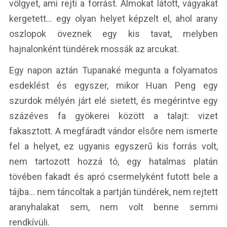
völgyet, ami rejti a forrást. Álmokat látott, vágyakat
kergetett… egy olyan helyet képzelt el, ahol arany
oszlopok öveznek egy kis tavat, melyben
hajnalonként tündérek mossák az arcukat.
Egy napon aztán Tupanaké megunta a folyamatos
esdeklést és egyszer, mikor Huan Peng egy
szurdok mélyén járt elé sietett, és megérintve egy
százéves fa gyökerei között a talajt: vizet
fakasztott. A megfáradt vándor elsőre nem ismerte
fel a helyet, ez ugyanis egyszerű kis forrás volt,
nem tartozott hozzá tó, egy hatalmas platán
tövében fakadt és apró csermelyként futott bele a
tájba… nem táncoltak a partján tündérek, nem rejtett
aranyhalakat sem, nem volt benne semmi
rendkívüli.