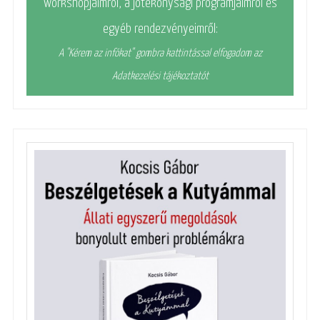
workshopjaimról, a jótékonysági programjaimról és
egyéb rendezvényeimről:
A "Kérem az infókat" gombra kattintással elfogadom az
Adatkezelési tájékoztatót