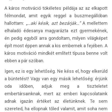
A káros motiváció tökéletes példája az az elkapott
félmondat, amit egyik reggel a buszmegállóban
hallottam:
„…aki késik, azt bezárják…”
A mellettem
elhaladó édesanya magyarázta ezt gyermekének,
én pedig egyből arra gondoltam, milyen világképet
épít most éppen annak a kis embernek a fejében. A
káros motiváció mindkét említett típusa benne volt
ebben a pár szóban.
Igen, ez is egy lehetőség. Ne késs el, hogy elkerüld
a büntetést! Vagy van egy másik lehetőség: érjünk
oda időben, adjuk meg a tiszteletet
embertársainknak, mert az emberi kapcsolataink
adnak igazán értéket az életünknek. Te sem
szereted, ha ellopnak tőled valamit, amit soha nem