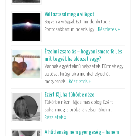
Változtasd meg a világot!
Baj van a világgal. Ezt mindenki tudja.
Pontosabban: mindenki így …
Részletek »
Érzelmi zsarolás – hogyan ismerd fel, és
mit tegyél, ha áldozat vagy?
Vannak egyértelmű helyzetek. Elütnek egy
autóval, kirúgnak a munkahelyedről,
megvernek …
Részletek »
Ezért fáj, ha tükörbe nézel
Tükörbe nézni fájdalmas dolog. Ezért
sokan meg is próbálják elsumákolni …
Részletek »
A hűtlenség nem gyengeség – hanem