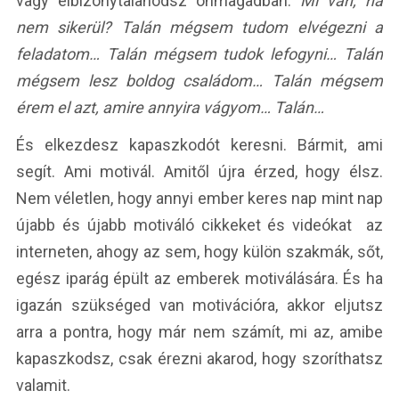
vagy elbizonytalanodsz önmagadban.
Mi van, ha
nem sikerül? Talán mégsem tudom elvégezni a
feladatom… Talán mégsem tudok lefogyni… Talán
mégsem lesz boldog családom… Talán mégsem
érem el azt, amire annyira vágyom… Talán…
És elkezdesz kapaszkodót keresni. Bármit, ami
segít. Ami motivál. Amitől újra érzed, hogy élsz.
Nem véletlen, hogy annyi ember keres nap mint nap
újabb és újabb motiváló cikkeket és videókat az
interneten, ahogy az sem, hogy külön szakmák, sőt,
egész iparág épült az emberek motiválására. És ha
igazán szükséged van motivációra, akkor eljutsz
arra a pontra, hogy már nem számít, mi az, amibe
kapaszkodsz, csak érezni akarod, hogy szoríthatsz
valamit.