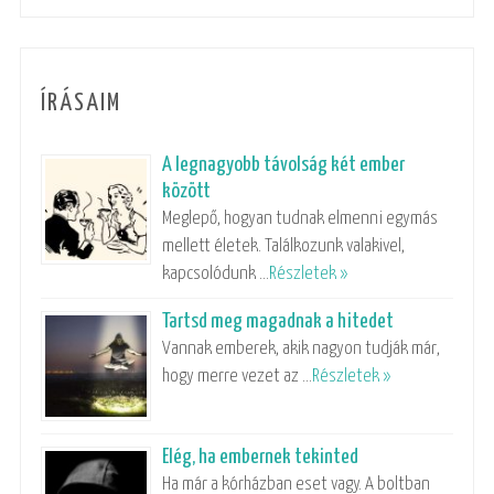
ÍRÁSAIM
A legnagyobb távolság két ember
között
Meglepő, hogyan tudnak elmenni egymás
mellett életek. Találkozunk valakivel,
kapcsolódunk …
Részletek »
Tartsd meg magadnak a hitedet
Vannak emberek, akik nagyon tudják már,
hogy merre vezet az …
Részletek »
Elég, ha embernek tekinted
Ha már a kórházban eset vagy. A boltban