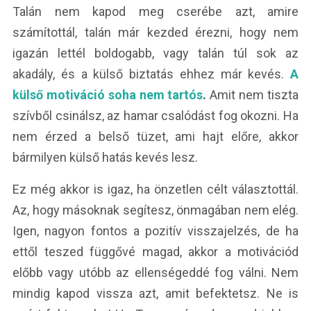
Talán nem kapod meg cserébe azt, amire
számítottál, talán már kezded érezni, hogy nem
igazán lettél boldogabb, vagy talán túl sok az
akadály, és a külső biztatás ehhez már kevés.
A
külső motiváció soha nem tartós
.
Amit nem tiszta
szívből csinálsz, az hamar csalódást fog okozni. Ha
nem érzed a belső tüzet, ami hajt előre, akkor
bármilyen külső hatás kevés lesz.
Ez még akkor is igaz, ha önzetlen célt választottál.
Az, hogy másoknak segítesz, önmagában nem elég.
Igen, nagyon fontos a pozitív visszajelzés, de ha
ettől teszed függővé magad, akkor a motivációd
előbb vagy utóbb az ellenségeddé fog válni. Nem
mindig kapod vissza azt, amit befektetsz. Ne is