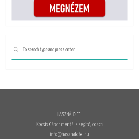
HASZNÁLD FEL
Kocsis Gábor mentális segítő, coach
info@hasznaldfel.hu