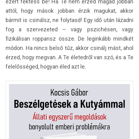
ezért fektess be! Ha Te nem érzed magad jobban
attól, hogy mások jobban érzik magukat, akkor
bármit is csinálsz, ne folytasd! Egy idő után lázadni
fog a szervezeted – vagy pszichésen, vagy
fizikálisan roppansz össze. De leginkább mindkét
módon. Ha nincs belső tűz, akkor csinálj mást, ahol
érzed, hogy megvan. A Te életedről van szó, és a Te
felelősséged, hogyan éled azt le.