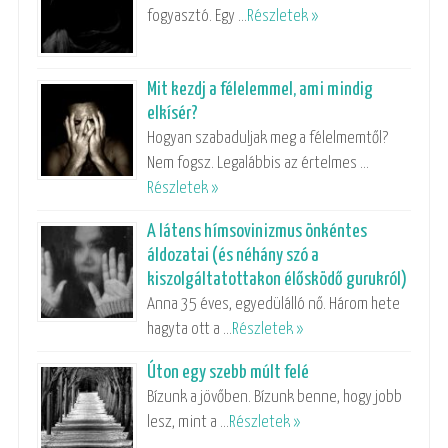
fogyasztó. Egy …
Részletek »
Mit kezdj a félelemmel, ami mindig
elkísér?
Hogyan szabaduljak meg a félelmemtől?
Nem fogsz. Legalábbis az értelmes …
Részletek »
A látens hímsovinizmus önkéntes
áldozatai (és néhány szó a
kiszolgáltatottakon élősködő gurukról)
Anna 35 éves, egyedülálló nő. Három hete
hagyta ott a …
Részletek »
Úton egy szebb múlt felé
Bízunk a jövőben. Bízunk benne, hogy jobb
lesz, mint a …
Részletek »