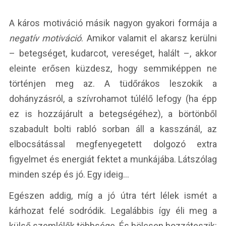
A káros motiváció másik nagyon gyakori formája a
negatív motiváció
. Amikor valamit el akarsz kerülni
– betegséget, kudarcot, vereséget, halált –, akkor
eleinte erősen küzdesz, hogy semmiképpen ne
történjen meg az. A tüdőrákos leszokik a
dohányzásról, a szívrohamot túlélő lefogy (ha épp
ez is hozzájárult a betegségéhez), a börtönből
szabadult bolti rabló sorban áll a kasszánál, az
elbocsátással megfenyegetett dolgozó extra
figyelmet és energiát fektet a munkájába. Látszólag
minden szép és jó. Egy ideig…
Egészen addig, míg a jó útra tért lélek ismét a
kárhozat felé sodródik. Legalábbis így éli meg a
külső szemlélők többsége. És bölcsen hozzáteszik: