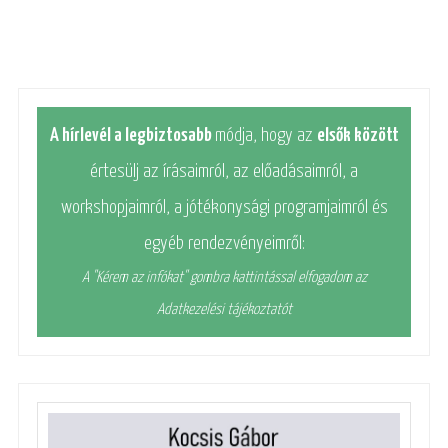
A hírlevél a legbiztosabb
módja, hogy az
elsők között
értesülj az írásaimról, az előadásaimról, a
workshopjaimról, a jótékonysági programjaimról és
egyéb rendezvényeimről:
A "Kérem az infókat" gombra kattintással elfogadom az
Adatkezelési tájékoztatót