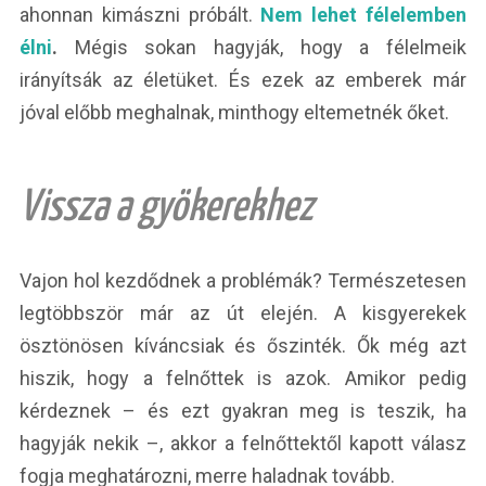
ahonnan kimászni próbált.
Nem lehet félelemben
élni
.
Mégis sokan hagyják, hogy a félelmeik
irányítsák az életüket. És ezek az emberek már
jóval előbb meghalnak, minthogy eltemetnék őket.
Vissza a gyökerekhez
Vajon hol kezdődnek a problémák? Természetesen
legtöbbször már az út elején. A kisgyerekek
ösztönösen kíváncsiak és őszinték. Ők még azt
hiszik, hogy a felnőttek is azok. Amikor pedig
kérdeznek – és ezt gyakran meg is teszik, ha
hagyják nekik –, akkor a felnőttektől kapott válasz
fogja meghatározni, merre haladnak tovább.