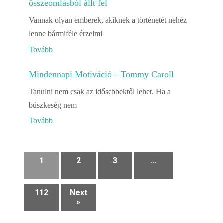
összeomlásból állt fel
Vannak olyan emberek, akiknek a történetét nehéz
lenne bármiféle érzelmi
Tovább
Mindennapi Motiváció – Tommy Caroll
Tanulni nem csak az idősebbektől lehet. Ha a
büszkeség nem
Tovább
1
2
3
…
112
Next
»