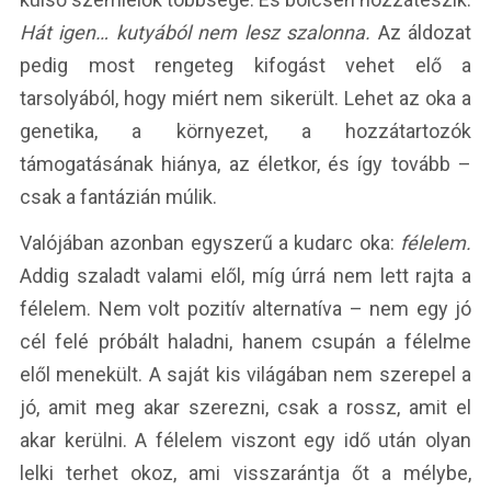
Hát igen… kutyából nem lesz szalonna.
Az áldozat
pedig most rengeteg kifogást vehet elő a
tarsolyából, hogy miért nem sikerült. Lehet az oka a
genetika, a környezet, a hozzátartozók
támogatásának hiánya, az életkor, és így tovább –
csak a fantázián múlik.
Valójában azonban egyszerű a kudarc oka:
félelem.
Addig szaladt valami elől, míg úrrá nem lett rajta a
félelem. Nem volt pozitív alternatíva – nem egy jó
cél felé próbált haladni, hanem csupán a félelme
elől menekült. A saját kis világában nem szerepel a
jó, amit meg akar szerezni, csak a rossz, amit el
akar kerülni. A félelem viszont egy idő után olyan
lelki terhet okoz, ami visszarántja őt a mélybe,