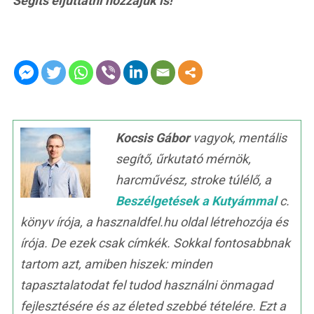
Segíts eljuttatni hozzájuk is!
Kocsis Gábor
vagyok, mentális
segítő, űrkutató mérnök,
harcművész, stroke túlélő, a
Beszélgetések a Kutyámmal
c.
könyv írója, a hasznaldfel.hu oldal létrehozója és
írója. De ezek csak címkék. Sokkal fontosabbnak
tartom azt, amiben hiszek: minden
tapasztalatodat fel tudod használni önmagad
fejlesztésére és az életed szebbé tételére. Ezt a