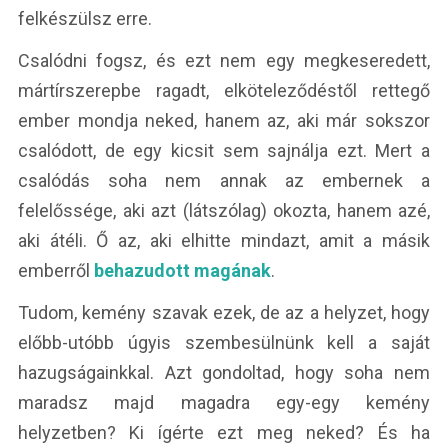
felkészülsz erre.
Csalódni fogsz, és ezt nem egy megkeseredett,
mártírszerepbe ragadt, elköteleződéstől rettegő
ember mondja neked, hanem az, aki már sokszor
csalódott, de egy kicsit sem sajnálja ezt. Mert a
csalódás soha nem annak az embernek a
felelőssége, aki azt (látszólag) okozta, hanem azé,
aki átéli. Ő az, aki elhitte mindazt, amit a másik
emberről
behazudott magának
.
Tudom, kemény szavak ezek, de az a helyzet, hogy
előbb-utóbb úgyis szembesülnünk kell a saját
hazugságainkkal. Azt gondoltad, hogy soha nem
maradsz majd magadra egy-egy kemény
helyzetben? Ki ígérte ezt meg neked? És ha