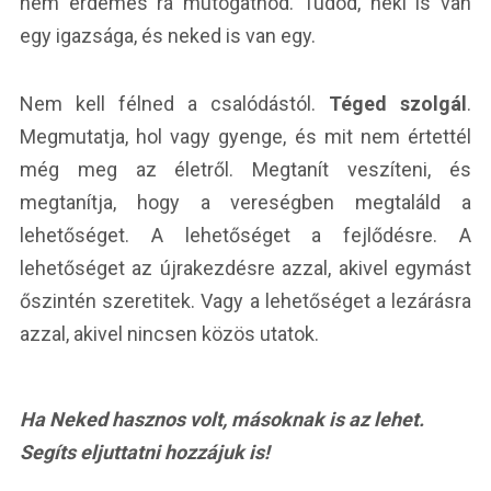
nem érdemes rá mutogatnod. Tudod, neki is van
egy igazsága, és neked is van egy.
Nem kell félned a csalódástól.
Téged szolgál
.
Megmutatja, hol vagy gyenge, és mit nem értettél
még meg az életről. Megtanít veszíteni, és
megtanítja, hogy a vereségben megtaláld a
lehetőséget. A lehetőséget a fejlődésre. A
lehetőséget az újrakezdésre azzal, akivel egymást
őszintén szeretitek. Vagy a lehetőséget a lezárásra
azzal, akivel nincsen közös utatok.
Ha Neked hasznos volt, másoknak is az lehet.
Segíts eljuttatni hozzájuk is!