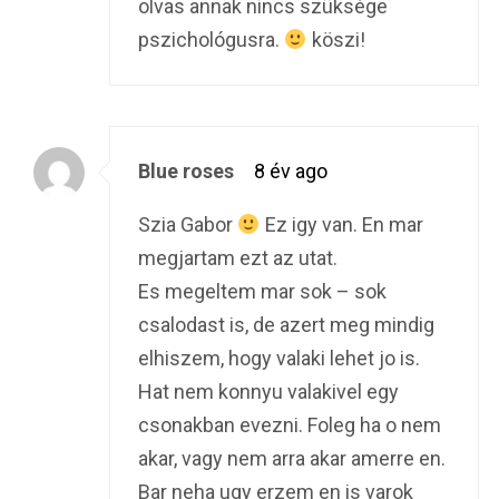
olvas annak nincs szüksége
pszichológusra.
köszi!
Blue roses
8 év ago
Szia Gabor
Ez igy van. En mar
megjartam ezt az utat.
Es megeltem mar sok – sok
csalodast is, de azert meg mindig
elhiszem, hogy valaki lehet jo is.
Hat nem konnyu valakivel egy
csonakban evezni. Foleg ha o nem
akar, vagy nem arra akar amerre en.
Bar neha ugy erzem en is varok