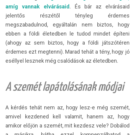
amíg vannak elvárásaid
. És bár az elvárásaid
jelentős részétől tényleg érdemes
megszabadulnod, egyáltalán nem biztos, hogy
ebben a földi életedben le tudod mindet építeni
(ahogy az sem biztos, hogy a földi játszótéren
érdemes ezt megtenni). Marad tehát a tény, hogy jó
eséllyel lesznek még csalódások az életedben.
A szemét lapátolásának módjai
A kérdés tehát nem az, hogy lesz-e még szemét,
amivel kezdened kell valamit, hanem az, hogy
amikor előjön a szemét, mit kezdesz vele? Dobálod
a másikra, hátha ezzel kompenzálhatod a