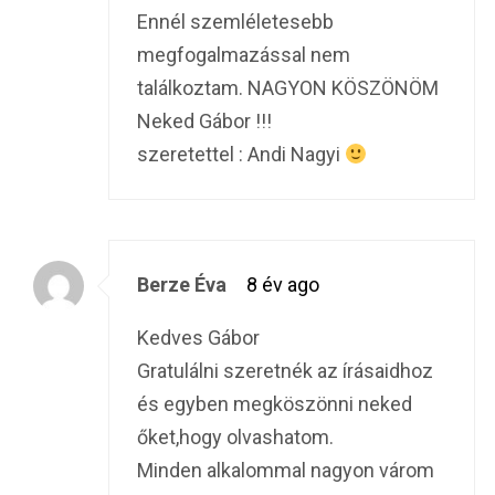
Ennél szemléletesebb
megfogalmazással nem
találkoztam. NAGYON KÖSZÖNÖM
Neked Gábor !!!
szeretettel : Andi Nagyi
Berze Éva
8 év ago
Kedves Gábor
Gratulálni szeretnék az írásaidhoz
és egyben megköszönni neked
őket,hogy olvashatom.
Minden alkalommal nagyon várom