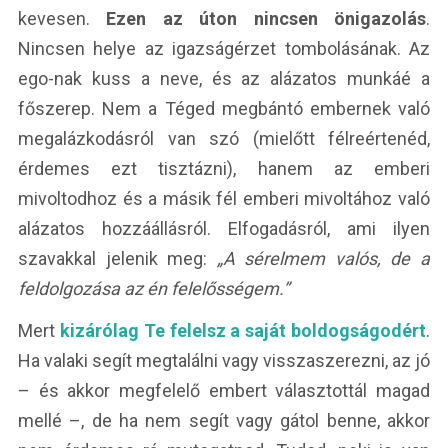
kevesen.
Ezen az úton nincsen önigazolás
.
Nincsen helye az igazságérzet tombolásának. Az
ego-nak kuss a neve, és az alázatos munkáé a
főszerep. Nem a Téged megbántó embernek való
megalázkodásról van szó (mielőtt félreértenéd,
érdemes ezt tisztázni), hanem az emberi
mivoltodhoz és a másik fél emberi mivoltához való
alázatos hozzáállásról. Elfogadásról, ami ilyen
szavakkal jelenik meg:
„A sérelmem valós, de a
feldolgozása az én felelősségem.”
Mert
kizárólag Te felelsz a saját boldogságodért
.
Ha valaki segít megtalálni vagy visszaszerezni, az jó
– és akkor megfelelő embert választottál magad
mellé –, de ha nem segít vagy gátol benne, akkor