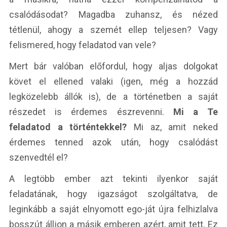
csalódásodat? Magadba zuhansz, és nézed
tétlenül, ahogy a szemét ellep teljesen? Vagy
felismered, hogy feladatod van vele?
Mert bár valóban előfordul, hogy aljas dolgokat
követ el ellened valaki (igen, még a hozzád
legközelebb állók is), de a történetben a saját
részedet is érdemes észrevenni.
Mi a Te
feladatod a történtekkel?
Mi az, amit neked
érdemes tenned azok után, hogy csalódást
szenvedtél el?
A legtöbb ember azt tekinti ilyenkor saját
feladatának, hogy igazságot szolgáltatva, de
leginkább a saját elnyomott ego-ját újra felhizlalva
bosszút álljon a másik emberen azért, amit tett. Ez