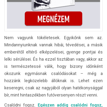
Nem vagyunk tökéletesek. Egyikőnk sem az.
Mindannyiunknak vannak hibái, tévedései, a másik
emberétől eltérő elképzelései, gyenge pontjai és
lelki sérülései. És ha ezzel tisztában vagy, akkor az
is természetessé válik, hogy bizony időnként
okozunk egymásnak csalódásokat – még a
hozzánk legközelebb állóknak is. Lehet ezen
keseregni, csak az nagyjából olyan hatékonysággal
bír, mint hintaszékben futóversenyen részt venni.
Csalódni fogsz.
Egészen addig csalódni fogsz,