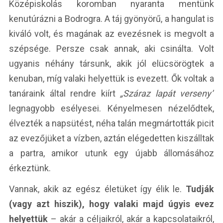
Középiskolás koromban nyaranta mentünk
kenutúrázni a Bodrogra. A táj gyönyörű, a hangulat is
kiváló volt, és magának az evezésnek is megvolt a
szépsége. Persze csak annak, aki csinálta. Volt
ugyanis néhány társunk, akik jól elücsörögtek a
kenuban, míg valaki helyettük is evezett. Ők voltak a
tanáraink által rendre kiírt
„Száraz lapát verseny”
legnagyobb esélyesei. Kényelmesen nézelődtek,
élvezték a napsütést, néha talán megmártották picit
az evezőjüket a vízben, aztán elégedetten kiszálltak
a partra, amikor utunk egy újabb állomásához
érkeztünk.
Vannak, akik az egész életüket így élik le.
Tudják
(vagy azt hiszik), hogy valaki majd úgyis evez
helyettük
– akár a céljaikról, akár a kapcsolataikról,