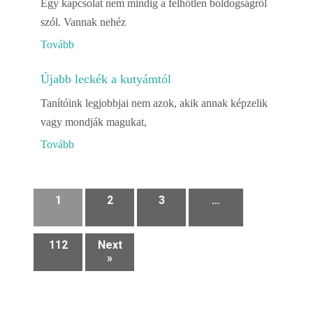
Egy kapcsolat nem mindig a felhőtlen boldogságról
szól. Vannak nehéz
Tovább
Újabb leckék a kutyámtól
Tanítóink legjobbjai nem azok, akik annak képzelik
vagy mondják magukat,
Tovább
1
2
3
…
112
Next
»