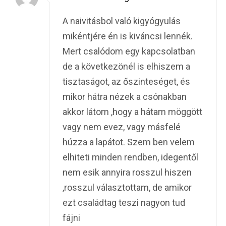
A naivitásbol való kigyógyulás
mikéntjére én is kiváncsi lennék.
Mert csalódom egy kapcsolatban
de a következönél is elhiszem a
tisztaságot, az őszinteséget, és
mikor hátra nézek a csónakban
akkor látom ,hogy a hátam möggött
vagy nem evez, vagy másfelé
húzza a lapátot. Szem ben velem
elhiteti minden rendben, idegentől
nem esik annyira rosszul hiszen
,rosszul választottam, de amikor
ezt családtag teszi nagyon tud
fájni