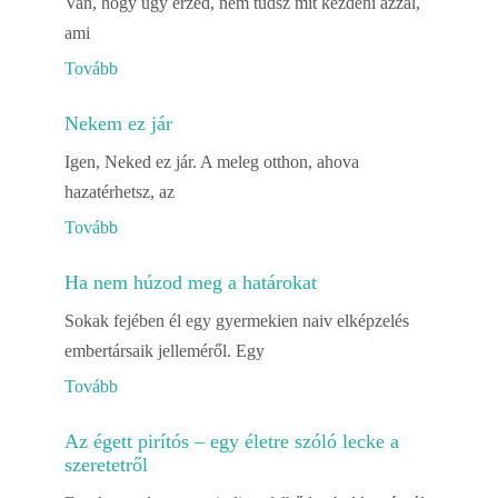
Van, hogy úgy érzed, nem tudsz mit kezdeni azzal,
ami
Tovább
Nekem ez jár
Igen, Neked ez jár. A meleg otthon, ahova
hazatérhetsz, az
Tovább
Ha nem húzod meg a határokat
Sokak fejében él egy gyermekien naiv elképzelés
embertársaik jelleméről. Egy
Tovább
Az égett pirítós – egy életre szóló lecke a
szeretetről