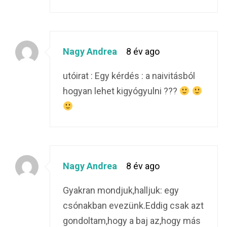
Nagy Andrea
8 év ago
utóirat : Egy kérdés : a naivitásból
hogyan lehet kigyógyulni ???
Nagy Andrea
8 év ago
Gyakran mondjuk,halljuk: egy
csónakban evezünk.Eddig csak azt
gondoltam,hogy a baj az,hogy más