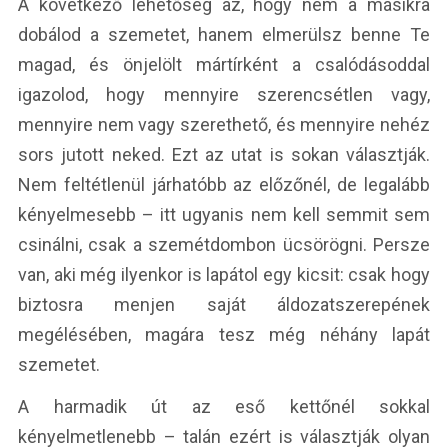
A következő lehetőség az, hogy nem a másikra
dobálod a szemetet, hanem elmerülsz benne Te
magad, és önjelölt mártírként a csalódásoddal
igazolod, hogy mennyire szerencsétlen vagy,
mennyire nem vagy szerethető, és mennyire nehéz
sors jutott neked. Ezt az utat is sokan választják.
Nem feltétlenül járhatóbb az előzőnél, de legalább
kényelmesebb – itt ugyanis nem kell semmit sem
csinálni, csak a szemétdombon ücsörögni. Persze
van, aki még ilyenkor is lapátol egy kicsit: csak hogy
biztosra menjen saját áldozatszerepének
megélésében, magára tesz még néhány lapát
szemetet.
A harmadik út az eső kettőnél sokkal
kényelmetlenebb – talán ezért is választják olyan