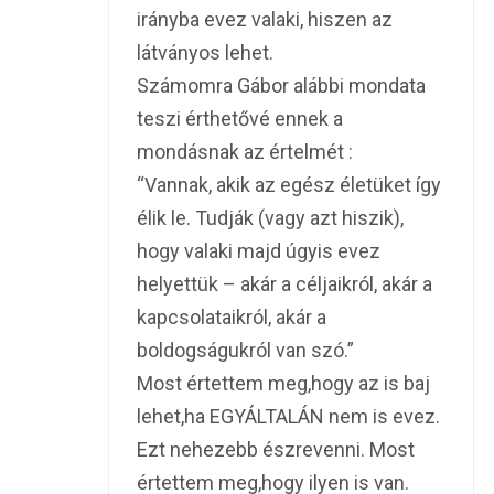
irányba evez valaki, hiszen az
látványos lehet.
Számomra Gábor alábbi mondata
teszi érthetővé ennek a
mondásnak az értelmét :
“Vannak, akik az egész életüket így
élik le. Tudják (vagy azt hiszik),
hogy valaki majd úgyis evez
helyettük – akár a céljaikról, akár a
kapcsolataikról, akár a
boldogságukról van szó.”
Most értettem meg,hogy az is baj
lehet,ha EGYÁLTALÁN nem is evez.
Ezt nehezebb észrevenni. Most
értettem meg,hogy ilyen is van.