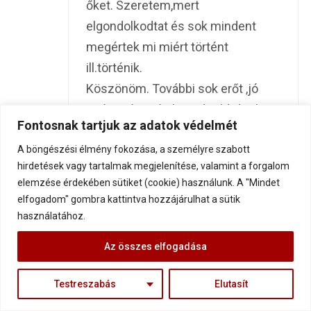
őket. Szeretem,mert
elgondolkodtat és sok mindent
megértek mi miért történt
ill.történik.
Köszönöm. További sok erőt ,jó
egészséget és kitartást kívánok a
Fontosnak tartjuk az adatok védelmét
munkádhoz
A böngészési élmény fokozása, a személyre szabott
hirdetések vagy tartalmak megjelenítése, valamint a forgalom
elemzése érdekében sütiket (cookie) használunk. A "Mindet
elfogadom" gombra kattintva hozzájárulhat a sütik
dr. Halász Mariann
8 év ago
használatához.
Köszöm, Gábor. Jókor jött.
Az összes elfogadása
A véleményem mindig is ugyanaz
Testreszabás
Elutasít
volt, amit leírtál, de jó hallani egy
harmadiktól is. –