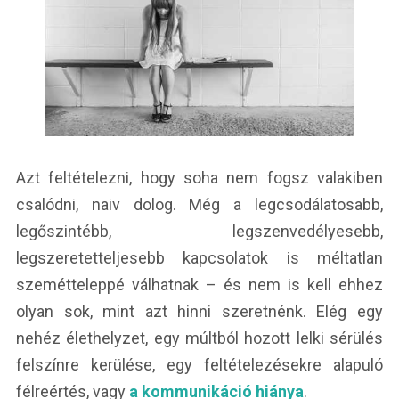
Azt feltételezni, hogy soha nem fogsz valakiben
csalódni, naiv dolog. Még a legcsodálatosabb,
legőszintébb, legszenvedélyesebb,
legszeretetteljesebb kapcsolatok is méltatlan
szemétteleppé válhatnak – és nem is kell ehhez
olyan sok, mint azt hinni szeretnénk. Elég egy
nehéz élethelyzet, egy múltból hozott lelki sérülés
felszínre kerülése, egy feltételezésekre alapuló
félreértés, vagy
a kommunikáció hiánya
.