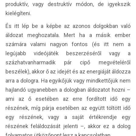
produktív, vagy destruktív módon, de igyekszik
kielégíteni.
És itt lép be a képbe az azonos dolgokban való
áldozat meghozatala. Mert ha a másik ember
számára valami nagyon fontos (és itt nem a
legújabb videójáték beszerzéséről vagy a
százhatvanharmadik pár cipő megvételéről
beszélek), akkor ő az idejét és az energiáját áldozza
arra a dologra. Ha egyikőjük vagy mindkettőjük nem
hajlandó ugyanebben a dologban áldozatot hozni –
ami az ő esetében az erre fordított idő egy
részének, míg párja esetében az együtt töltött idő
egy részének, vagy a saját értékrendje egy
részének feláldozását jelenti –, akkor ez a dolog
folyamatos ütközőpont lesz a kapcsolatban.