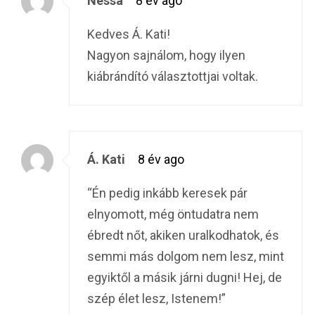
Nessa
8 év ago
Kedves Á. Kati!
Nagyon sajnálom, hogy ilyen
kiábrándító választottjai voltak.
Á. Kati
8 év ago
“Én pedig inkább keresek pár
elnyomott, még öntudatra nem
ébredt nőt, akiken uralkodhatok, és
semmi más dolgom nem lesz, mint
egyiktől a másik járni dugni! Hej, de
szép élet lesz, Istenem!”