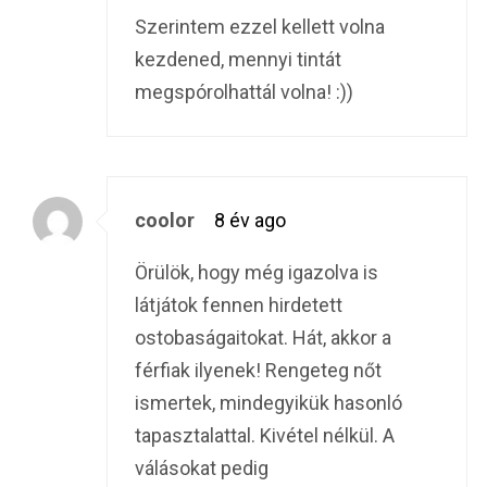
Szerintem ezzel kellett volna
kezdened, mennyi tintát
megspórolhattál volna! :))
coolor
8 év ago
Örülök, hogy még igazolva is
látjátok fennen hirdetett
ostobaságaitokat. Hát, akkor a
férfiak ilyenek! Rengeteg nőt
ismertek, mindegyikük hasonló
tapasztalattal. Kivétel nélkül. A
válásokat pedig