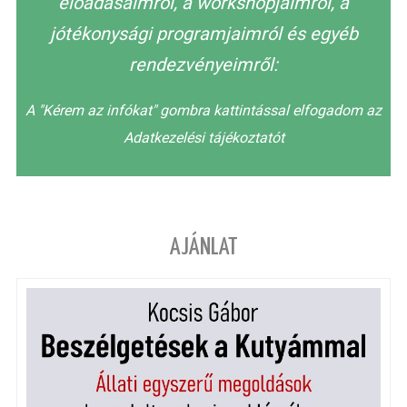
előadásaimról, a workshopjaimról, a
jótékonysági programjaimról és egyéb
rendezvényeimről:
A "Kérem az infókat" gombra kattintással elfogadom az
Adatkezelési tájékoztatót
AJÁNLAT