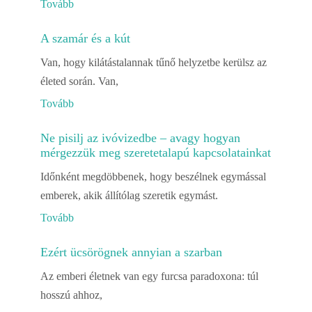
Tovább
A szamár és a kút
Van, hogy kilátástalannak tűnő helyzetbe kerülsz az
életed során. Van,
Tovább
Ne pisilj az ivóvizedbe – avagy hogyan
mérgezzük meg szeretetalapú kapcsolatainkat
Időnként megdöbbenek, hogy beszélnek egymással
emberek, akik állítólag szeretik egymást.
Tovább
Ezért ücsörögnek annyian a szarban
Az emberi életnek van egy furcsa paradoxona: túl
hosszú ahhoz,