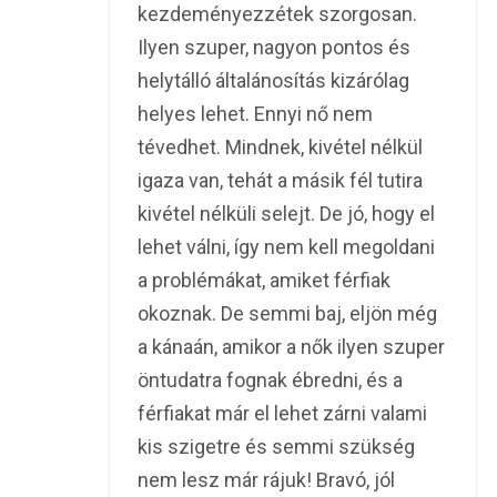
kezdeményezzétek szorgosan.
Ilyen szuper, nagyon pontos és
helytálló általánosítás kizárólag
helyes lehet. Ennyi nő nem
tévedhet. Mindnek, kivétel nélkül
igaza van, tehát a másik fél tutira
kivétel nélküli selejt. De jó, hogy el
lehet válni, így nem kell megoldani
a problémákat, amiket férfiak
okoznak. De semmi baj, eljön még
a kánaán, amikor a nők ilyen szuper
öntudatra fognak ébredni, és a
férfiakat már el lehet zárni valami
kis szigetre és semmi szükség
nem lesz már rájuk! Bravó, jól