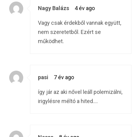
Nagy Balázs
4 év ago
Vagy csak érdekből vannak együtt,
nem szeretetből. Ezért se
működhet.
pasi
7 év ago
így jár az aki nővel leáll polemizálni,
irigylésre méltó a hited….