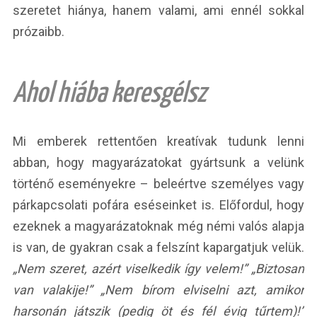
szeretet hiánya, hanem valami, ami ennél sokkal
prózaibb.
Ahol hiába keresgélsz
Mi emberek rettentően kreatívak tudunk lenni
abban, hogy magyarázatokat gyártsunk a velünk
történő eseményekre – beleértve személyes vagy
párkapcsolati pofára eséseinket is. Előfordul, hogy
ezeknek a magyarázatoknak még némi valós alapja
is van, de gyakran csak a felszínt kapargatjuk velük.
„Nem szeret, azért viselkedik így velem!” „Biztosan
van valakije!” „Nem bírom elviselni azt, amikor
harsonán játszik (pedig öt és fél évig tűrtem)!”