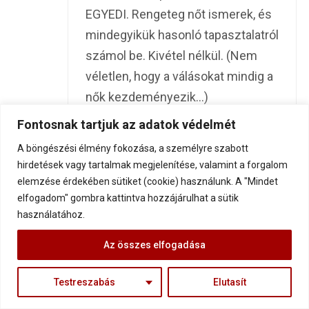
EGYEDI. Rengeteg nőt ismerek, és
mindegyikük hasonló tapasztalatról
számol be. Kivétel nélkül. (Nem
véletlen, hogy a válásokat mindig a
nők kezdeményezik…)
Kati általánosságban írt a férfiakról,
Fontosnak tartjuk az adatok védelmét
ha úgy tetszik, általánosított, de
A böngészési élmény fokozása, a személyre szabott
sajnos mégis nagyon pontos,
hirdetések vagy tartalmak megjelenítése, valamint a forgalom
helytálló az “általánosítása”. (A
elemzése érdekében sütiket (cookie) használunk. A "Mindet
elfogadom" gombra kattintva hozzájárulhat a sütik
“természet törvényei” meg valóban
használatához.
adottak, azokkal nem lehet mit
kezdeni… ) Te viszont egyfolytában
Az összes elfogadása
Őt sértegeted. Ha nem értesz
egyet azzal, amit írt, akkor
Testreszabás
Elutasít
megindokolva cáfold meg, hogy