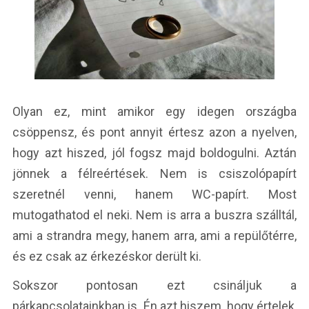
Olyan ez, mint amikor egy idegen országba
csöppensz, és pont annyit értesz azon a nyelven,
hogy azt hiszed, jól fogsz majd boldogulni. Aztán
jönnek a félreértések. Nem is csiszolópapírt
szeretnél venni, hanem WC-papírt. Most
mutogathatod el neki. Nem is arra a buszra szálltál,
ami a strandra megy, hanem arra, ami a repülőtérre,
és ez csak az érkezéskor derült ki.
Sokszor pontosan ezt csináljuk a
párkapcsolatainkban is. Én azt hiszem, hogy értelek,