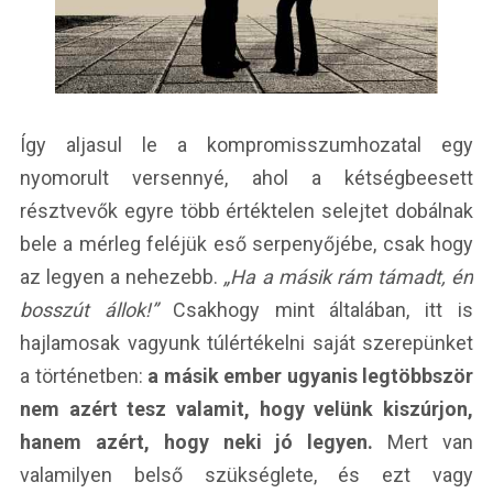
Így aljasul le a kompromisszumhozatal egy
nyomorult versennyé, ahol a kétségbeesett
résztvevők egyre több értéktelen selejtet dobálnak
bele a mérleg feléjük eső serpenyőjébe, csak hogy
az legyen a nehezebb.
„Ha a másik rám támadt, én
bosszút állok!”
Csakhogy mint általában, itt is
hajlamosak vagyunk túlértékelni saját szerepünket
a történetben:
a másik ember ugyanis legtöbbször
nem azért tesz valamit, hogy velünk kiszúrjon,
hanem azért, hogy neki jó legyen.
Mert van
valamilyen belső szükséglete, és ezt vagy