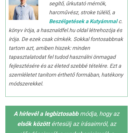
segítő, űrkutató mérnök,
harcművész, stroke túlélő, a
Beszélgetések a Kutyámmal
c.
könyv írója, a hasznaldfel.hu oldal létrehozója és
írója. De ezek csak címkék. Sokkal fontosabbnak
tartom azt, amiben hiszek: minden
tapasztalatodat fel tudod használni önmagad
fejlesztésére és az életed szebbé tételére. Ezt a
szemléletet tanítom érthető formában, hatékony
módszerekkel.
A hírlevél a legbiztosabb
módja, hogy az
elsők között
értesülj az írásaimról, az