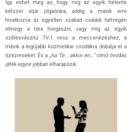
Így eshet meg az, hogy míg az egyik hetente
kétszer eljár jógaórára, addig a másik erre
hivatkozva az egyetlen szabad családi hétvégén
elmegy a tóra horgászni, vagy míg az egyik
szélesvásznú TV-t vesz a meccsnézéshez, a
másik a legújabb kozmetikai csodákra dobálja el a
tízezreseket. És a
„ha Te… akkor én…”
című óvodás
játék egyre jobban elharapózik.