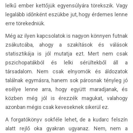
lelkű ember kettőjük egyensúlyára törekszik. Vagy
legalább időnként eszükbe jut, hogy érdemes lenne
erre törekedniük.
Még az ilyen kapcsolatok is nagyon könnyen futnak
zsákutcába, ahogy a szakítások és válások
statisztikája is jól mutatja ezt. Mert nem csak
pszichopatákból és lelki sérültekből áll a
társadalom. Nem csak elnyomók és áldozatok
találnak egymásra, hanem sok párosnak tényleg jó
esélye lenne arra, hogy együtt maradjanak, és
közben még jól is érezzék magukat, valahogy
azonban mégis csak keveseknek sikerül ez.
A forgatókönyv sokféle lehet, de a kudarc felszín
alatt rejlő oka gyakran ugyanaz. Nem, nem a