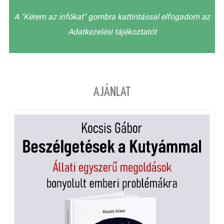
A "Kérem az infókat" gombra kattintással elfogadom az
Adatkezelési tájékoztatót
AJÁNLAT