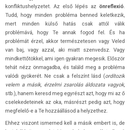
konfliktushelyzetet. Az első lépés az
önreflexió
.
Tudd, hogy minden probléma benned keletkezik,
mert minden külső hatás csak attól válik
problémává, hogy Te annak fogod fel. És ha
problémát érzel, akkor természetesen vagy Veled
van baj, vagy azzal, aki miatt szenvedsz. Vagy
mindkettőtökkel, ami igen gyakran megesik. Először
tehát nézz önmagadba, és találd meg a probléma
valódi gyökerét. Ne csak a felszínt lásd (
ordítozik
velem a másik, érzelmi zsarolás áldozata vagyok
,
stb.), hanem keresd meg egyrészt azt, hogy mi az ő
cselekedeteinek az oka, másrészt pedig azt, hogy
megfelelő-e a Te hozzáállásod a helyzethez.
Ehhez viszont ismerned kell a másik embert is, de