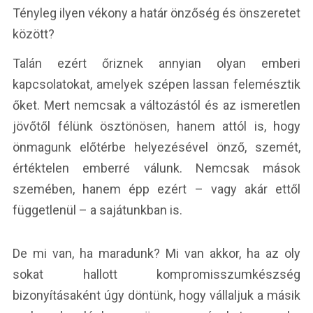
Tényleg ilyen vékony a határ önzőség és önszeretet
között?
Talán ezért őriznek annyian olyan emberi
kapcsolatokat, amelyek szépen lassan felemésztik
őket. Mert nemcsak a változástól és az ismeretlen
jövőtől félünk ösztönösen, hanem attól is, hogy
önmagunk előtérbe helyezésével önző, szemét,
értéktelen emberré válunk. Nemcsak mások
szemében, hanem épp ezért – vagy akár ettől
függetlenül – a sajátunkban is.
De mi van, ha maradunk? Mi van akkor, ha az oly
sokat hallott kompromisszumkészség
bizonyításaként úgy döntünk, hogy vállaljuk a másik