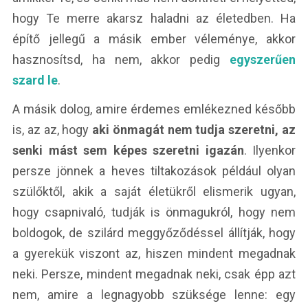
hogy Te merre akarsz haladni az életedben. Ha
építő jellegű a másik ember véleménye, akkor
hasznosítsd, ha nem, akkor pedig
egyszerűen
szard le
.
A másik dolog, amire érdemes emlékezned később
is, az az, hogy
aki önmagát nem tudja szeretni, az
senki mást sem képes szeretni igazán
. Ilyenkor
persze jönnek a heves tiltakozások például olyan
szülőktől, akik a saját életükről elismerik ugyan,
hogy csapnivaló, tudják is önmagukról, hogy nem
boldogok, de szilárd meggyőződéssel állítják, hogy
a gyerekük viszont az, hiszen mindent megadnak
neki. Persze, mindent megadnak neki, csak épp azt
nem, amire a legnagyobb szüksége lenne: egy