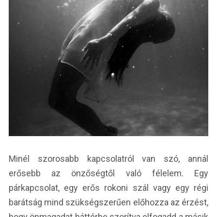
Minél szorosabb kapcsolatról van szó, annál
erősebb az önzőségtől való félelem. Egy
párkapcsolat, egy erős rokoni szál vagy egy régi
barátság mind szükségszerűen előhozza az érzést,
hogy önmagadat háttérbe szorítva elfogadd a másik