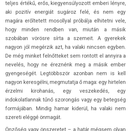
teljes értékű, erős, kiegyensúlyozott emberi lényre,
aki pozitív energiát sugároz felé, és nem egy
magára erőltetett mosollyal próbálja elhitetni vele,
hogy minden rendben van, miután a másik
szobában vörösre sírta a szemeit. A gyerekek
nagyon jól megérzik azt, ha valaki nincsen egyben.
De még minket felnőtteket sem rontott el annyira a
nevelés, hogy ne éreznénk meg a másik ember
gyengeségét. Legtöbbször azonban nem is kell
nagyon keresgélni, megmutatja ő maga: egy hirtelen
érzelmi kirohanás, egy veszekedés, egy
indokolatlannak tűnő szorongás vagy egy betegség
formájában. Mindig hamar kiderül, ha valaki nem
szereti eléggé önmagát.
Önzőség vagy önszeretet – a határ mégsem olyan