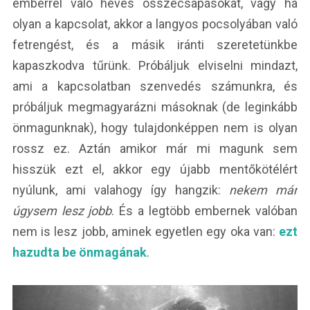
emberrel való heves összecsapásokat, vagy ha
olyan a kapcsolat, akkor a langyos pocsolyában való
fetrengést, és a másik iránti szeretetünkbe
kapaszkodva tűrünk. Próbáljuk elviselni mindazt,
ami a kapcsolatban szenvedés számunkra, és
próbáljuk megmagyarázni másoknak (de leginkább
önmagunknak), hogy tulajdonképpen nem is olyan
rossz ez. Aztán amikor már mi magunk sem
hisszük ezt el, akkor egy újabb mentőkötélért
nyúlunk, ami valahogy így hangzik:
nekem már
úgysem lesz jobb
. És a legtöbb embernek valóban
nem is lesz jobb, aminek egyetlen egy oka van:
ezt
hazudta be önmagának
.