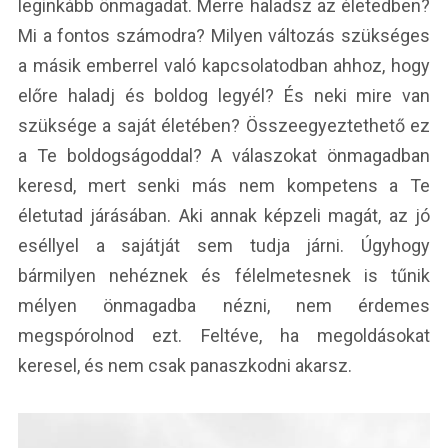
leginkább önmagadat. Merre haladsz az életedben?
Mi a fontos számodra? Milyen változás szükséges
a másik emberrel való kapcsolatodban ahhoz, hogy
előre haladj és boldog legyél? És neki mire van
szüksége a saját életében? Összeegyeztethető ez
a Te boldogságoddal? A válaszokat önmagadban
keresd, mert senki más nem kompetens a Te
életutad járásában. Aki annak képzeli magát, az jó
eséllyel a sajátját sem tudja járni. Úgyhogy
bármilyen nehéznek és félelmetesnek is tűnik
mélyen önmagadba nézni, nem érdemes
megspórolnod ezt. Feltéve, ha megoldásokat
keresel, és nem csak panaszkodni akarsz.