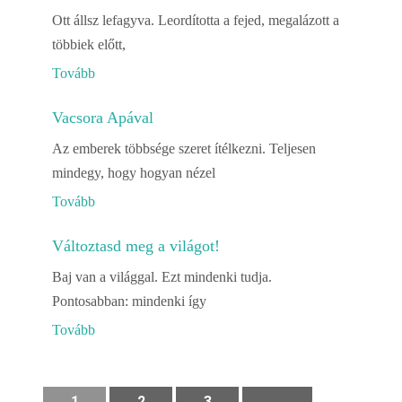
Ott állsz lefagyva. Leordította a fejed, megalázott a
többiek előtt,
Tovább
Vacsora Apával
Az emberek többsége szeret ítélkezni. Teljesen
mindegy, hogy hogyan nézel
Tovább
Változtasd meg a világot!
Baj van a világgal. Ezt mindenki tudja.
Pontosabban: mindenki így
Tovább
1
2
3
…