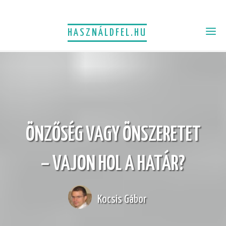
HASZNÁLDFEL.HU
ÖNZŐSÉG VAGY ÖNSZERETET
– VAJON HOL A HATÁR?
Kocsis Gábor