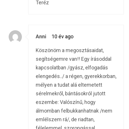
Teréz
Anni
10 év ago
Köszönöm a megosztásaidat,
segítségemre van!! Egy írásoddal
kapcsolatban /gyász, elfogadás
elengedés../ a régen, gyerekkorban,
mélyen a tudat alá eltemetett
sérelmekről, bántásokról jutott
eszembe: Valószínű, hogy
álmomban felbukkanhatnak /nem
emlélszem rá/, de riadtan,
félelemmel, szorongással,