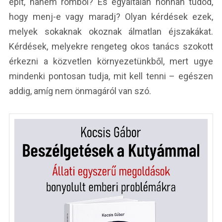
épít, hanem rombol? És egyáltalán honnan tudod,
hogy menj-e vagy maradj? Olyan kérdések ezek,
melyek sokaknak okoznak álmatlan éjszakákat.
Kérdések, melyekre rengeteg okos tanács szokott
érkezni a közvetlen környezetünkből, mert ugye
mindenki pontosan tudja, mit kell tenni – egészen
addig, amíg nem önmagáról van szó.