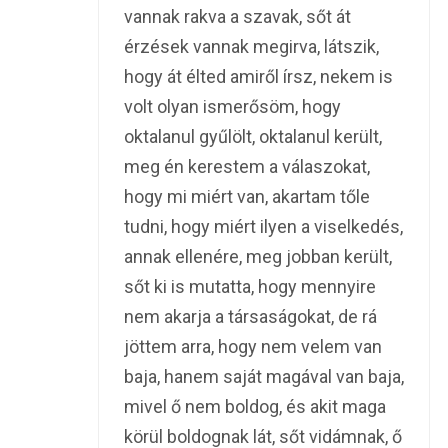
vannak rakva a szavak, sőt át
érzések vannak megirva, látszik,
hogy át élted amiről írsz, nekem is
volt olyan ismerősöm, hogy
oktalanul gyűlölt, oktalanul került,
meg én kerestem a válaszokat,
hogy mi miért van, akartam tőle
tudni, hogy miért ilyen a viselkedés,
annak ellenére, meg jobban került,
sőt ki is mutatta, hogy mennyire
nem akarja a társaságokat, de rá
jöttem arra, hogy nem velem van
baja, hanem saját magával van baja,
mivel ő nem boldog, és akit maga
körül boldognak lát, sőt vidámnak, ő