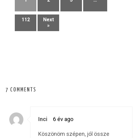
112
Next
»
7 COMMENTS
Inci
6 év ago
Köszönöm szépen, jól össze