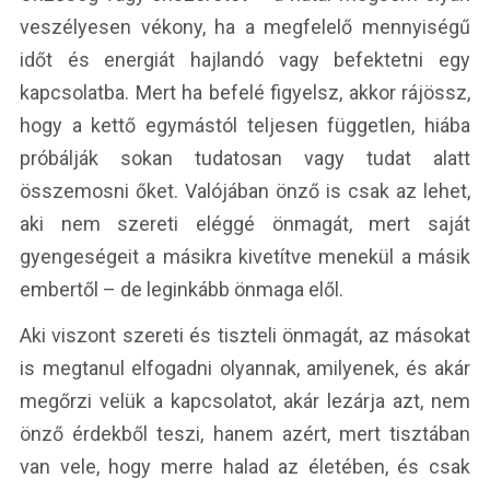
veszélyesen vékony, ha a megfelelő mennyiségű
időt és energiát hajlandó vagy befektetni egy
kapcsolatba. Mert ha befelé figyelsz, akkor rájössz,
hogy a kettő egymástól teljesen független, hiába
próbálják sokan tudatosan vagy tudat alatt
összemosni őket. Valójában önző is csak az lehet,
aki nem szereti eléggé önmagát, mert saját
gyengeségeit a másikra kivetítve menekül a másik
embertől – de leginkább önmaga elől.
Aki viszont szereti és tiszteli önmagát, az másokat
is megtanul elfogadni olyannak, amilyenek, és akár
megőrzi velük a kapcsolatot, akár lezárja azt, nem
önző érdekből teszi, hanem azért, mert tisztában
van vele, hogy merre halad az életében, és csak