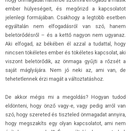
ember hülyeségeit, és megőrizd a kapcsolatot
jelenlegi formájában. Csakhogy a legtöbb esetben
egyáltalán nem elfogadásról van szó, hanem
beletörődésről – és a kettő nagyon nem ugyanaz.
Aki elfogad, az békében él azzal a tudattal, hogy
nincsen tökéletes ember és tökéletes kapcsolat, aki
viszont beletörődik, az önmaga gyűjti a rőzsét a
saját máglyájára. Nem jó neki az, ami van, de
tehetetlennek érzi magát a változtatáshoz.
De akkor mégis mi a megoldás? Hogyan tudod
eldönteni, hogy önző vagy-e, vagy pedig arról van
szó, hogy szereted és tiszteled önmagadat annyira,
hogy megszakíts egy olyan kapcsolatot, ami nem