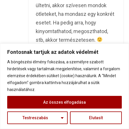
ültetni, akkor szívesen mondok
ötleteket, ha mondasz egy konkrét
esetet. Ha pedig arra, hogy
kinyomtathatod, megoszthatod,
stb, akkor természetesen.
Legyen szép napod!
Fontosnak tartjuk az adatok védelmét
Gábor
A böngészési élmény fokozása, a személyre szabott
hirdetések vagy tartalmak megjelenítése, valamint a forgalom
elemzése érdekében sütiket (cookie) használunk. A "Mindet
elfogadom" gombra kattintva hozzájárulhat a sütik
használatához.
Vajda Sándor
11 év ago
Az összes elfogadása
Szia!
Nem szeretem azokat az írásokat
Testreszabás
Elutasít
a neten, ahol a hosszúság miatt