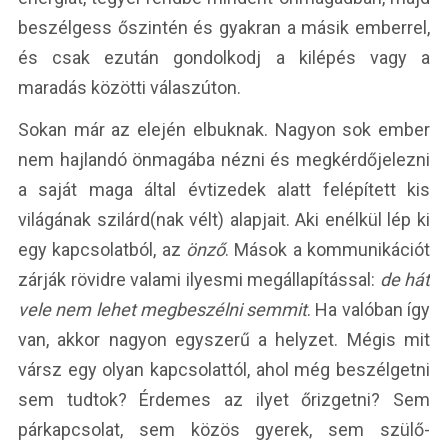
beszélgess őszintén és gyakran a másik emberrel,
és csak ezután gondolkodj a kilépés vagy a
maradás közötti válaszúton.
Sokan már az elején elbuknak. Nagyon sok ember
nem hajlandó önmagába nézni és megkérdőjelezni
a saját maga által évtizedek alatt felépített kis
világának szilárd(nak vélt) alapjait. Aki enélkül lép ki
egy kapcsolatból, az
önző
. Mások a kommunikációt
zárják rövidre valami ilyesmi megállapítással:
de hát
vele nem lehet megbeszélni semmit
. Ha valóban így
van, akkor nagyon egyszerű a helyzet. Mégis mit
vársz egy olyan kapcsolattól, ahol még beszélgetni
sem tudtok? Érdemes az ilyet őrizgetni? Sem
párkapcsolat, sem közös gyerek, sem szülő-