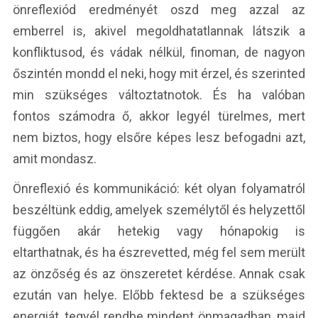
önreflexiód eredményét oszd meg azzal az
emberrel is, akivel megoldhatatlannak látszik a
konfliktusod, és vádak nélkül, finoman, de nagyon
őszintén mondd el neki, hogy mit érzel, és szerinted
min szükséges változtatnotok. És ha valóban
fontos számodra ő, akkor legyél türelmes, mert
nem biztos, hogy elsőre képes lesz befogadni azt,
amit mondasz.
Önreflexió és kommunikáció: két olyan folyamatról
beszéltünk eddig, amelyek személytől és helyzettől
függően akár hetekig vagy hónapokig is
eltarthatnak, és ha észrevetted, még fel sem merült
az önzőség és az önszeretet kérdése. Annak csak
ezután van helye. Előbb fektesd be a szükséges
energiát, tegyél rendbe mindent önmagadban, majd