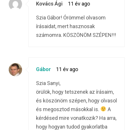
Kovács Ági
11 év ago
Szia Gábor! Órömmel olvasom
írásaidat, mert hasznosak
számomra. KÖSZÖNÖM SZÉPEN!!!
Gábor
11 év ago
Szia Sanyi,
örülök, hogy tetszenek az írásaim,
és köszönöm szépen, hogy olvasol
és megosztod másokkal is.
A
kérdésed mire vonatkozik? Ha arra,
hogy hogyan tudod gyakorlatba