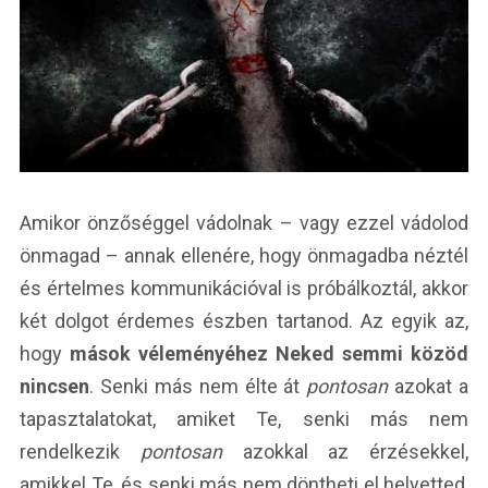
Amikor önzőséggel vádolnak – vagy ezzel vádolod
önmagad – annak ellenére, hogy önmagadba néztél
és értelmes kommunikációval is próbálkoztál, akkor
két dolgot érdemes észben tartanod. Az egyik az,
hogy
mások véleményéhez Neked semmi közöd
nincsen
. Senki más nem élte át
pontosan
azokat a
tapasztalatokat, amiket Te, senki más nem
rendelkezik
pontosan
azokkal az érzésekkel,
amikkel Te, és senki más nem döntheti el helyetted,