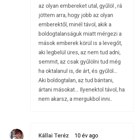
az olyan embereket utal, gyűlöl , rá
jöttem arra, hogy jobb az olyan
emberektől, minél távol, akik a
boldogtalanságuk miatt mérgezi a
mások emberek körül is a levegőt,
aki legbelül üres, az nem tud adni,
semmit, az csak gyűlölni tud még
ha oktalanul is, de árt, és gyűlöl…
Aki boldogtalan, az tud bántani,
ártani másokat… Ilyenektol távol, ha
nem akarsz, a mergukbol inni..
Kállai Teréz
10 év ago