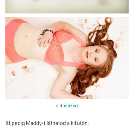
(h/t:
mirror
)
Itt pedig Maddy-t láthatod a kifutón: