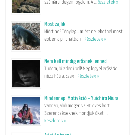
számára idegen fogalom. A …
Részletek »
Most zajlik
Miért ne? Tényleg… miért ne lehetnél most,
ebben a pillanatban …
Részletek »
Nem kell mindig erősnek lenned
Tudom, küzdeni kell! Meg legyél erős! Ne
nézz hátra, csak …
Részletek »
Mindennapi Motiváció – Yuichiro Miura
Vannak, akik megérik a 80 éves kort.
Szerencséseknek mondjuk őket, …
Részletek »