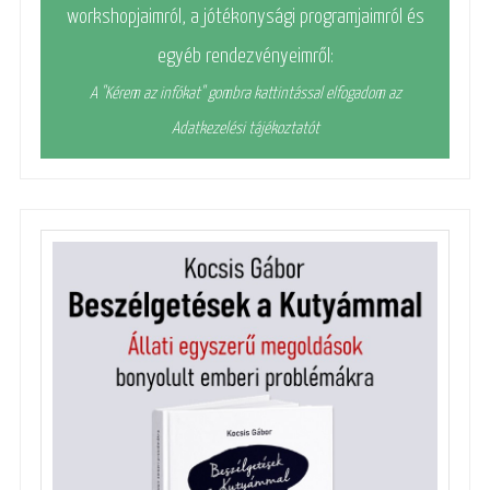
workshopjaimról, a jótékonysági programjaimról és
egyéb rendezvényeimről:
A "Kérem az infókat" gombra kattintással elfogadom az
Adatkezelési tájékoztatót