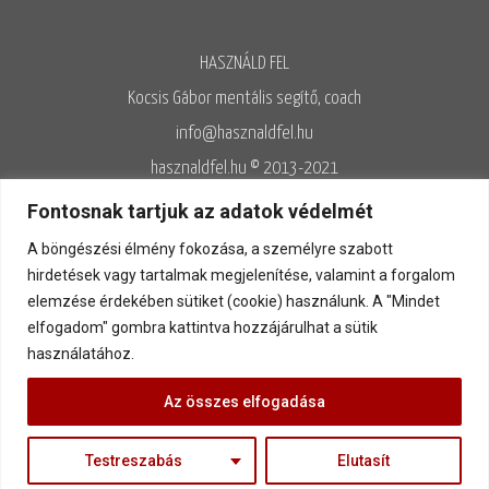
HASZNÁLD FEL
Kocsis Gábor mentális segítő, coach
info@hasznaldfel.hu
hasznaldfel.hu © 2013-2021
Írásaim szerzői jogi védelem alatt állnak, felhasználásuk kizárólag az
Fontosnak tartjuk az adatok védelmét
Adatvédelmi szabályzatnak megfelelően engedélyezett.
A böngészési élmény fokozása, a személyre szabott
Adatvédelem
◊
Adatkezelés
◊
Általános szerződési feltételek
◊
hirdetések vagy tartalmak megjelenítése, valamint a forgalom
elemzése érdekében sütiket (cookie) használunk. A "Mindet
Kapcsolat
elfogadom" gombra kattintva hozzájárulhat a sütik
használatához.
Az összes elfogadása
Testreszabás
Elutasít