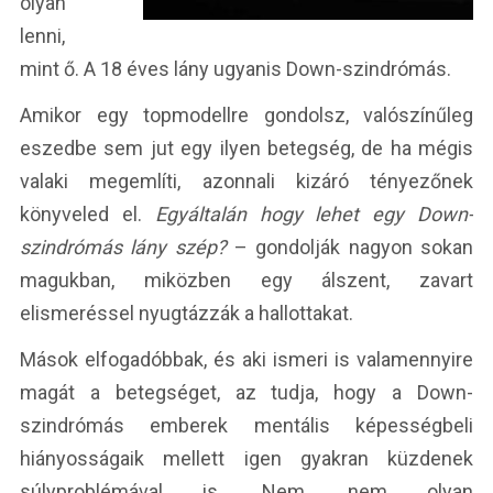
olyan
lenni,
mint ő. A 18 éves lány ugyanis Down-szindrómás.
Amikor egy topmodellre gondolsz, valószínűleg
eszedbe sem jut egy ilyen betegség, de ha mégis
valaki megemlíti, azonnali kizáró tényezőnek
könyveled el.
Egyáltalán hogy lehet egy Down-
szindrómás lány szép?
– gondolják nagyon sokan
magukban, miközben egy álszent, zavart
elismeréssel nyugtázzák a hallottakat.
Mások elfogadóbbak, és aki ismeri is valamennyire
magát a betegséget, az tudja, hogy a Down-
szindrómás emberek mentális képességbeli
hiányosságaik mellett igen gyakran küzdenek
súlyproblémával is. Nem, nem olyan