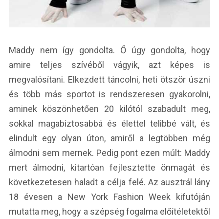
Maddy nem így gondolta. Ő úgy gondolta, hogy
amire teljes szívéből vágyik, azt képes is
megvalósítani. Elkezdett táncolni, heti ötször úszni
és több más sportot is rendszeresen gyakorolni,
aminek köszönhetően 20 kilótól szabadult meg,
sokkal magabiztosabbá és élettel telibbé vált, és
elindult egy olyan úton, amiről a legtöbben még
álmodni sem mernek. Pedig pont ezen múlt: Maddy
mert álmodni, kitartóan fejlesztette önmagát és
következetesen haladt a célja felé. Az ausztrál lány
18 évesen a New York Fashion Week kifutóján
mutatta meg, hogy a szépség fogalma előítéletektől