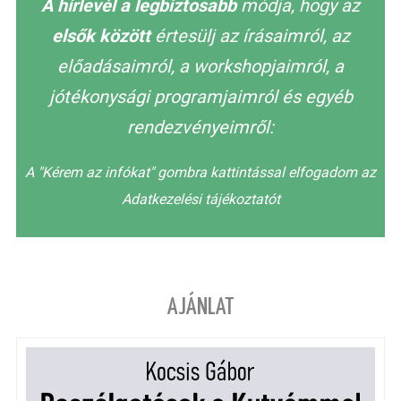
A hírlevél a legbiztosabb
módja, hogy az
elsők között
értesülj az írásaimról, az
előadásaimról, a workshopjaimról, a
jótékonysági programjaimról és egyéb
rendezvényeimről:
A "Kérem az infókat" gombra kattintással elfogadom az
Adatkezelési tájékoztatót
AJÁNLAT