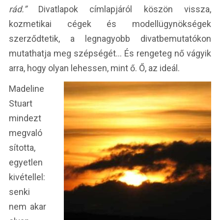
rád.”
Divatlapok címlapjáról köszön vissza,
kozmetikai cégek és modellügynökségek
szerződtetik, a legnagyobb divatbemutatókon
mutathatja meg szépségét… És rengeteg nő vágyik
arra, hogy olyan lehessen, mint ő. Ő, az ideál.
Madeline
Stuart
mindezt
megvaló
sította,
egyetlen
kivétellel:
senki
nem akar