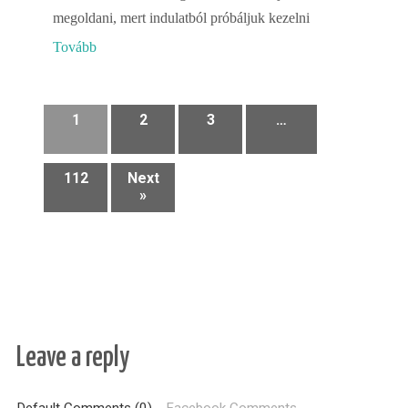
megoldani, mert indulatból próbáljuk kezelni
Tovább
1
2
3
…
112
Next
»
Leave a reply
Default Comments (0)
Facebook Comments