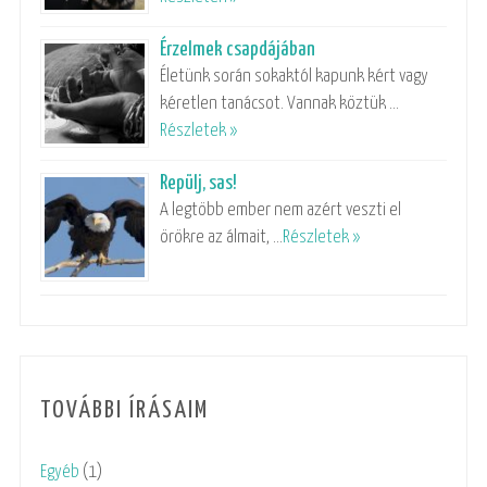
Érzelmek csapdájában
Életünk során sokaktól kapunk kért vagy
kéretlen tanácsot. Vannak köztük …
Részletek »
Repülj, sas!
A legtöbb ember nem azért veszti el
örökre az álmait, …
Részletek »
TOVÁBBI ÍRÁSAIM
Egyéb
(1)