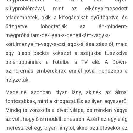
súlyproblémával, mint az elkényelmesedett
átlagemberek, akik a kifogásaikat gyűjtögetve és
őrizgetve lobogtatják az én-mindent-
megpróbáltam-de-ilyen-a-genetikám-vagy-a-
körülményeim-vagy-a-csillagok-állása zászlót, majd
egy újabb csokis kekszet a szájukba tuszkolva
belehuppannak a fotelbe a TV elé. A Down-
szindrómás embereknek ennél jóval nehezebb a
helyzetük.
Madeline azonban olyan lány, akinek az álmai
fontosabbak, mint a kifogásai. És ez ilyen egyszerű.
Mindig is vonzotta a divat világa, és minden vágya
az volt, hogy ő is modell lehessen. Azért ez egy elég
merész cél egy olyan lánytól, akire születésekor az