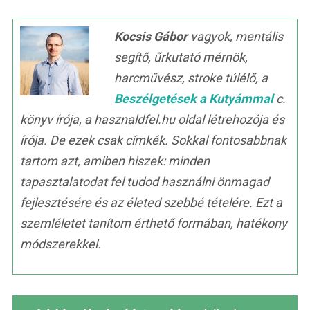
Kocsis Gábor
vagyok, mentális
segítő, űrkutató mérnök,
harcművész, stroke túlélő, a
Beszélgetések a Kutyámmal
c.
könyv írója, a hasznaldfel.hu oldal létrehozója és
írója. De ezek csak címkék. Sokkal fontosabbnak
tartom azt, amiben hiszek: minden
tapasztalatodat fel tudod használni önmagad
fejlesztésére és az életed szebbé tételére. Ezt a
szemléletet tanítom érthető formában, hatékony
módszerekkel.