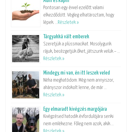
Adni és kapni
Pontosan egy évvel ezelőtt valami
elkezdődött. Végleg elhatároztam, hogy
lépek. …
Részletek »
Tárgyakká vált emberek
Szeretjük a plüssmacikat. Mosolygunk
rájuk, becézgetjük őket, játszunk velük – …
Részletek »
Mindegy, mi van, én itt leszek veled
Néha meghatódom. Még nem annyiszor,
ahányszor indokolt lenne, de már …
Részletek »
Egy elmaradt kivégzés margójára
Kivégzésed hatodik évfordulójára senki
nem emlékezne. Főleg nem azok, akik …
Részletek »