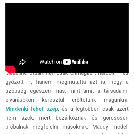
Madeline Stuart nemcsak önmagáért harcolt – és
győzött –, hanem megmutatta azt is, hogy a
szépség egészen más, mint amit a társadalmi
elvárásokon keresztül erőltetünk magunkra.
Mindenki lehet szép
, és a legtöbben csak azért
nem azok, mert bezárkóznak és görcsösen
próbálnak megfelelni másoknak. Maddy modell