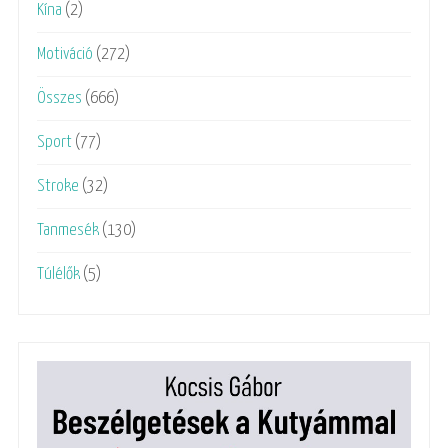
Kína
(2)
Motiváció
(272)
Összes
(666)
Sport
(77)
Stroke
(32)
Tanmesék
(130)
Túlélők
(5)