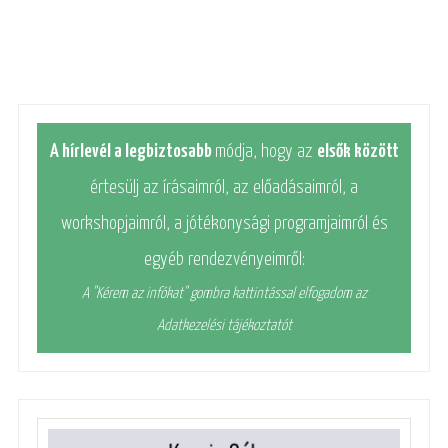
A hírlevél a legbiztosabb
módja, hogy az
elsők között
értesülj az írásaimról, az előadásaimról, a
workshopjaimról, a jótékonysági programjaimról és
egyéb rendezvényeimről:
A "Kérem az infókat" gombra kattintással elfogadom az
Adatkezelési tájékoztatót