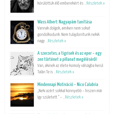
körülöttük élő emberekért és …
Részletek »
Wass Albert: Nagyapám tanítása
Vannak dolgok, amiken nem sokat
gondolkodunk. Nem tulajdonítunk nekik
nagy …
Részletek »
A szerzetes, a tigrisek és az eper – egy
zen történet a pillanat megéléséről
Van, akinek az élete komoly válságba kerül.
Talán Te is …
Részletek »
Mindennapi Motiváció – Nico Calabria
„Neki azért sokkal könnyebb – hiszen már
így született.” – …
Részletek »