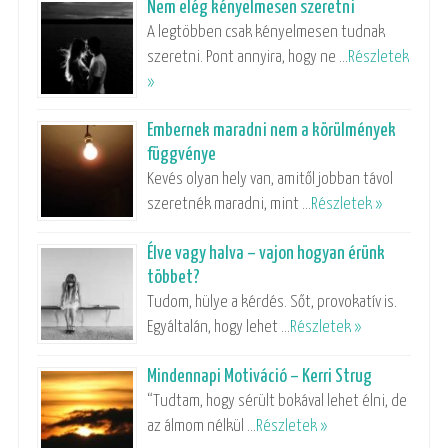
Nem elég kényelmesen szeretni
A legtöbben csak kényelmesen tudnak
szeretni. Pont annyira, hogy ne …
Részletek
»
Embernek maradni nem a körülmények
függvénye
Kevés olyan hely van, amitől jobban távol
szeretnék maradni, mint …
Részletek »
Élve vagy halva – vajon hogyan érünk
többet?
Tudom, hülye a kérdés. Sőt, provokatív is.
Egyáltalán, hogy lehet …
Részletek »
Mindennapi Motiváció – Kerri Strug
“Tudtam, hogy sérült bokával lehet élni, de
az álmom nélkül …
Részletek »