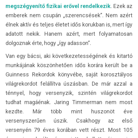
megszégyenítő fizikai erővel rendelkezik
. Ezek az
emberek nem csupán „szerencsések”. Nem azért
élnek aktív és teljes életet idős korukban is, mert így
adatott nekik. Hanem azért, mert folyamatosan
dolgoznak érte, hogy „így adasson”.
Van egy bácsi, aki következetességének és kitartó
munkájának köszönhetően idős korára került be a
Guinness Rekordok könyvébe, saját korosztályos
világrekordot felállítva úszásban. De már azzal a
ténnyel, hogy versenyzik, szintén világrekordot
tudhat magáénak. Jaring Timmerman nem most
kezdte. Már több mint huszonöt éve
versenyszerűen úszik. Csakhogy az első
versenyén 79 éves korában vett részt. Most 105