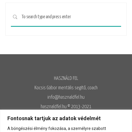
HASZNÁLD FEL
Kocsis Gábor mentális segítő, coach
info@hasznaldfel.hu
hasznaldfel.hu © 2013-2021
Írásaim szerzői jogi védelem alatt állnak, felhasználásuk kizárólag az
Fontosnak tartjuk az adatok védelmét
Adatvédelmi szabályzatnak megfelelően engedélyezett.
A böngészési élmény fokozása, a személyre szabott