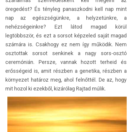
szánalmas szenvedésként kell megélni az
öregedést? És tényleg panaszkodni kell nap mint
nap az egészségünkre, a helyzetünkre, a
nehézségeinkre? Ezt látod magad körül
legtöbbször, és ezt a sorsot képzeled saját magad
számára is. Csakhogy ez nem így működik. Nem
osztottak sorsot senkinek a nagy sors-osztó
ceremónián. Persze, vannak hozott terheid és
erősségeid is, amit részben a genetika, részben a
környezet határoz meg, ahol felnőttél. De az, hogy
mit hozol ki ezekből, kizárólag Rajtad múlik.