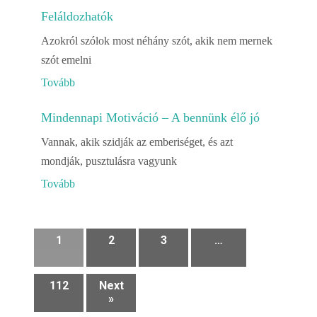
Feláldozhatók
Azokról szólok most néhány szót, akik nem mernek
szót emelni
Tovább
Mindennapi Motiváció – A bennünk élő jó
Vannak, akik szidják az emberiséget, és azt
mondják, pusztulásra vagyunk
Tovább
1
2
3
…
112
Next
»