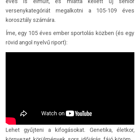
éves is elmúlt, és miatta kellett új senior
versenykategóriát megalkotni a 105-109 éves
korosztály számára.
Íme, egy 105 éves ember sportolás közben (és egy
rövid angol nyelvű riport):
Lehet gyűjteni a kifogásokat. Genetika, életkor,
környezet, körülmények, sors, időjárás, fájó köröm…