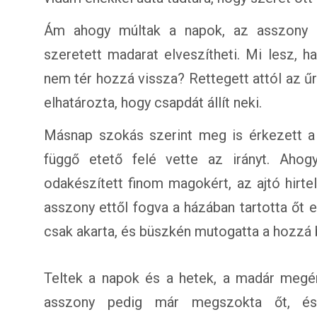
Ám ahogy múltak a napok, az asszony eg
szeretett madarat elveszítheti. Mi lesz, 
nem tér hozzá vissza? Rettegett attól az űr
elhatározta, hogy csapdát állít neki.
Másnap szokás szerint meg is érkezett a 
függő etető felé vette az irányt. Aho
odakészített finom magokért, az ajtó hirte
asszony ettől fogva a házában tartotta őt 
csak akarta, és büszkén mutogatta a hozzá 
Teltek a napok és a hetek, a madár megér
asszony pedig már megszokta őt, és 