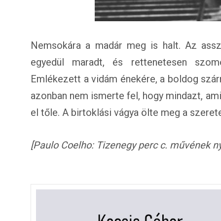
Nemsokára a madár meg is halt. Az asszo
egyedül maradt, és rettenetesen szomo
Emlékezett a vidám énekére, a boldog szárn
azonban nem ismerte fel, hogy mindazt, ami
el tőle. A birtoklási vágya ölte meg a szere
[Paulo Coelho: Tizenegy perc c. művének 