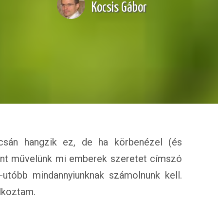
Kocsis Gábor
rcsán hangzik ez, de ha körbenézel (és
ent művelünk mi emberek szeretet címszó
-utóbb mindannyiunknak számolnunk kell.
álkoztam.