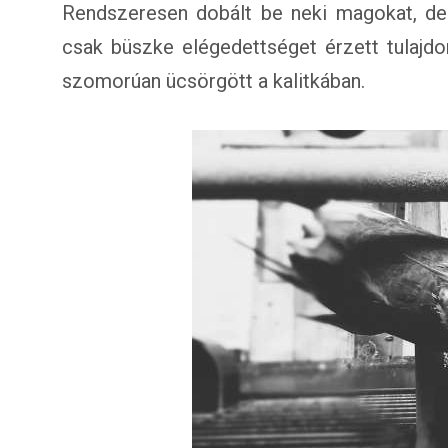
Rendszeresen dobált be neki magokat, de
csak büszke elégedettséget érzett tulajd
szomorúan ücsörgött a kalitkában.