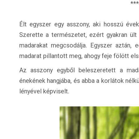
***
Élt egyszer egy asszony, aki hosszú éve
Szerette a természetet, ezért gyakran ült 
madarakat megcsodálja. Egyszer aztán, e
madarat pillantott meg, ahogy feje fölött el
Az asszony egyből beleszeretett a madá
énekének hangjába, és abba a korlátok nélk
lényével képviselt.