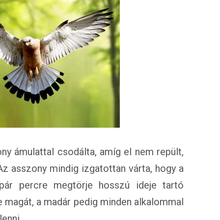
y ámulattal csodálta, amíg el nem repült,
Az asszony mindig izgatottan várta, hogy a
pár percre megtörje hosszú ideje tartó
e magát, a madár pedig minden alkalommal
lenni.