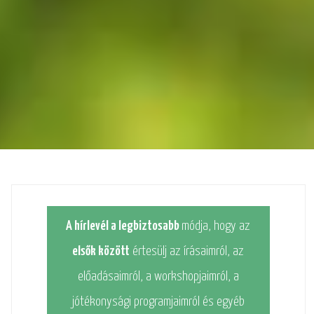
A hírlevél a legbiztosabb
módja, hogy az
elsők között
értesülj az írásaimról, az
előadásaimról, a workshopjaimról, a
jótékonysági programjaimról és egyéb