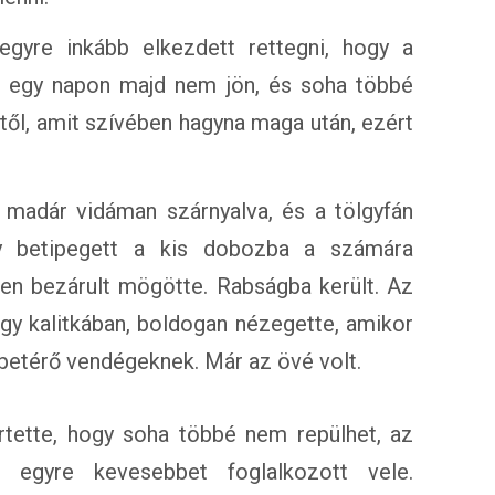
yre inkább elkezdett rettegni, hogy a
ha egy napon majd nem jön, és soha többé
től, amit szívében hagyna maga után, ezért
madár vidáman szárnyalva, és a tölgyfán
gy betipegett a kis dobozba a számára
len bezárult mögötte. Rabságba került. Az
egy kalitkában, boldogan nézegette, amikor
betérő vendégeknek. Már az övé volt.
tette, hogy soha többé nem repülhet, az
egyre kevesebbet foglalkozott vele.