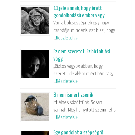
11 jele annak, hogy érett
gondolkodású ember vagy
Van a bölcsességnek egy nagy
csapdája: mindenki azt hiszi, hogy
…
Részletek »
Ez nem szeretet. Ez birtoklási
vágy.
„Biztos vagyok abban, hogy
szeret… de akkor miért bánik így
…
Részletek »
El nem ismert zsenik
Itt élnek közöttünk. Sokan
vannak. Még ha nyitott szemmel is
…
Részletek »
Egy gondolat a szépségről