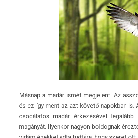
Másnap a madár ismét megjelent. Az asszon
és ez így ment az azt követő napokban is. 
csodálatos madár érkezésével legalább 
magányát. Ilyenkor nagyon boldognak érezt
vidám énekkel adta tudtára, hogy szeret ott 