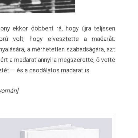
ny ekkor döbbent rá, hogy újra teljesen
rú volt, hogy elvesztette a madarát.
yalására, a mérhetetlen szabadságára, azt
ért a madarat annyira megszerette, ő vette
tetét – és a csodálatos madarat is.
nyomán]