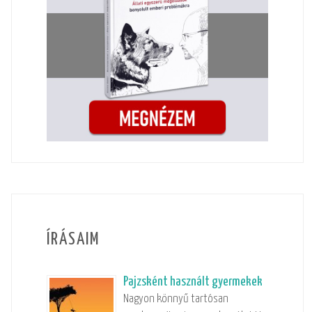
ÍRÁSAIM
Pajzsként használt gyermekek
Nagyon könnyű tartósan