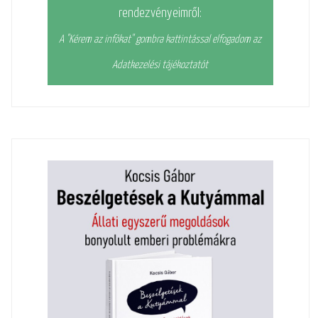
rendezvényeimről:
A "Kérem az infókat" gombra kattintással elfogadom az
Adatkezelési tájékoztatót