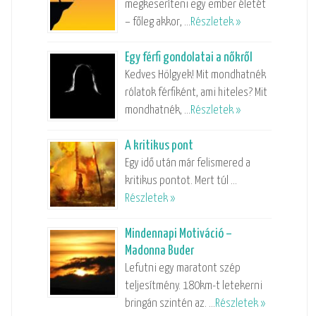
megkeseríteni egy ember életét
– főleg akkor, …
Részletek »
Egy férfi gondolatai a nőkről
Kedves Hölgyek! Mit mondhatnék
rólatok férfiként, ami hiteles? Mit
mondhatnék, …
Részletek »
A kritikus pont
Egy idő után már felismered a
kritikus pontot. Mert túl …
Részletek »
Mindennapi Motiváció –
Madonna Buder
Lefutni egy maratont szép
teljesítmény. 180km-t letekerni
bringán szintén az. …
Részletek »