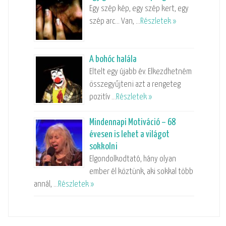
Egy szép kép, egy szép kert, egy
szép arc… Van, …
Részletek »
A bohóc halála
Eltelt egy újabb év. Elkezdhetném
összegyűjteni azt a rengeteg
pozitív …
Részletek »
Mindennapi Motiváció – 68
évesen is lehet a világot
sokkolni
Elgondolkodtató, hány olyan
ember él köztünk, aki sokkal több
annál, …
Részletek »