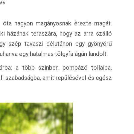
**
k óta nagyon magányosnak érezte magát.
ki házának teraszára, hogy az arra szálló
gy szép tavaszi délutánon egy gyönyörű
suhanva egy hatalmas tölgyfa ágán landolt.
rba: a több színben pompázó tollaiba,
üli szabadságba, amit repülésével és egész