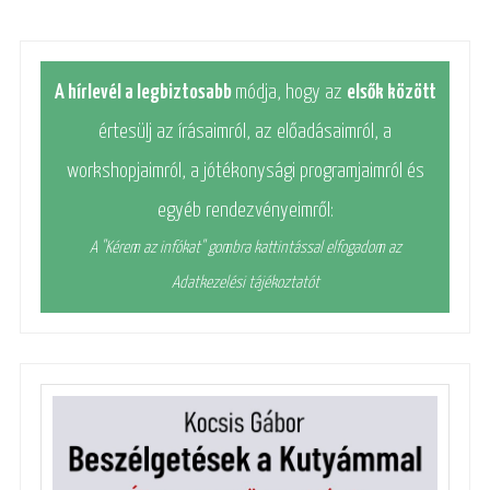
A hírlevél a legbiztosabb
módja, hogy az
elsők között
értesülj az írásaimról, az előadásaimról, a
workshopjaimról, a jótékonysági programjaimról és
egyéb rendezvényeimről:
A "Kérem az infókat" gombra kattintással elfogadom az
Adatkezelési tájékoztatót