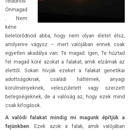
feladnod
Önmagad
. Nem
kéne
beletörődnöd abba, hogy nem olyan életet élsz,
amilyenre vágysz – mert valójában ennek csak
egyetlen akadálya van: Te magad. Igen, Te húztad
fel magad köré azokat a falakat, amik elzárnak az
élettől. Sokan hívják ezeket a falakat genetikai
adottságoknak, családi háttérnek, anyagi
körülményeknek, veleszületett vagy szerzett
betegségeknek, de a valóság az, hogy ezek mind
csak kifogások.
A valódi falakat mindig mi magunk építjük a
fejünkben
. Ezek azok a falak, amik valójában