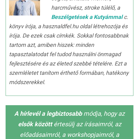
harcművész, stroke túlélő, a
Beszélgetések a Kutyámmal
c.
könyv írója, a hasznaldfel.hu oldal létrehozója és
írója. De ezek csak címkék. Sokkal fontosabbnak
tartom azt, amiben hiszek: minden
tapasztalatodat fel tudod használni önmagad
fejlesztésére és az életed szebbé tételére. Ezt a
szemléletet tanítom érthető formában, hatékony
módszerekkel.
A hírlevél a legbiztosabb
módja, hogy az
elsők között
értesülj az írásaimról, az
előadásaimról, a workshopjaimról, a