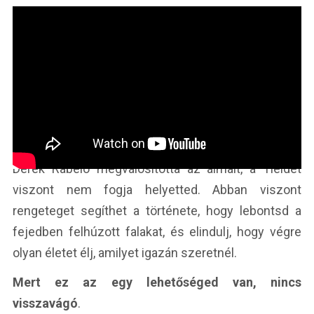
Derek Rabelo megvalósította az álmait, a Tieidet
viszont nem fogja helyetted. Abban viszont
rengeteget segíthet a története, hogy lebontsd a
fejedben felhúzott falakat, és elindulj, hogy végre
olyan életet élj, amilyet igazán szeretnél.
Mert ez az egy lehetőséged van, nincs
visszavágó
.