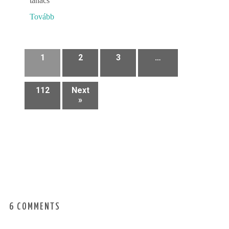
tanács
Tovább
1
2
3
…
112
Next
»
6 COMMENTS