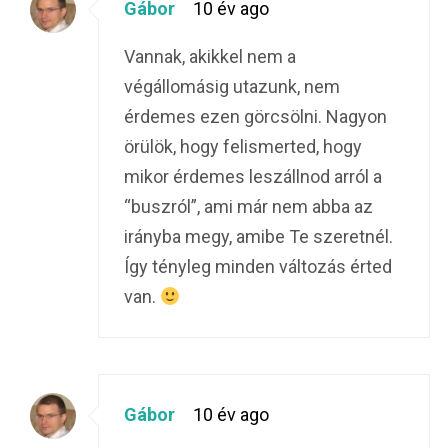
Gábor
10 év ago
Vannak, akikkel nem a
végállomásig utazunk, nem
érdemes ezen görcsölni. Nagyon
örülök, hogy felismerted, hogy
mikor érdemes leszállnod arról a
“buszról”, ami már nem abba az
irányba megy, amibe Te szeretnél.
Így tényleg minden változás érted
van.
Gábor
10 év ago