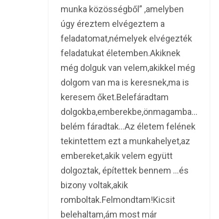
munka közösségből” ,amelyben
úgy éreztem elvégeztem a
feladatomat,némelyek elvégezték
feladatukat életemben.Akiknek
még dolguk van velem,akikkel még
dolgom van ma is keresnek,ma is
keresem őket.Belefáradtam
dolgokba,emberekbe,önmagamba…
belém fáradtak…Az életem felének
tekintettem ezt a munkahelyet,az
embereket,akik velem együtt
dolgoztak, építettek bennem …és
bizony voltak,akik
romboltak.Felmondtam!Kicsit
belehaltam,ám most már