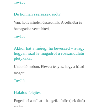
Tovább
De honnan szerezzek erőt?
Van, hogy minden összeomlik. A céljaidba és
önmagadba vetett hited,
Tovább
Akkor hat a méreg, ha beveszed – avagy
hogyan rázd le magadról a rosszindulatú
pletykákat
Undorító, tudom. Eleve a tény is, hogy a hátad
mögött
Tovább
Halálos felejtés
Engedd el a múltat – hangzik a bölcs(nek tűnő)