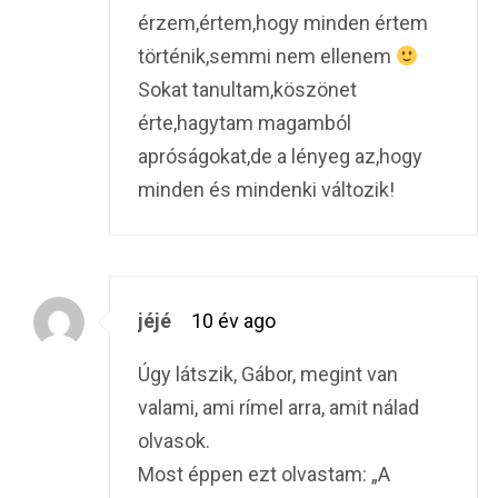
érzem,értem,hogy minden értem
történik,semmi nem ellenem
Sokat tanultam,köszönet
érte,hagytam magamból
apróságokat,de a lényeg az,hogy
minden és mindenki változik!
jéjé
10 év ago
Úgy látszik, Gábor, megint van
valami, ami rímel arra, amit nálad
olvasok.
Most éppen ezt olvastam: „A