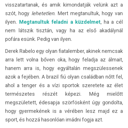
visszatartanak, és amik kimondatják velünk azt a
szót, hogy
lehetetlen
. Mert megtanultuk, hogy van
ilyen.
Megtanultuk feladni a küzdelmet
, ha a cél
nem látszik tisztán, vagy ha az első akadálynál
pofára esünk. Pedig van ilyen.
Derek Rabelo egy olyan fiatalember, akinek nemcsak
arra lett volna bőven oka, hogy feladja az álmait,
hanem arra is, hogy egyáltalán megszülessenek
azok a fejében. A brazil fiú olyan családban nőtt fel,
ahol a tenger és a vízi sportok szeretete az élet
természetes részét képezi. Még mielőtt
megszületett, édesapja szörfösként úgy gondolta,
hogy gyermekének is a vérében lesz majd ez a
sport, és hozzá hasonlóan imádni fogja azt.