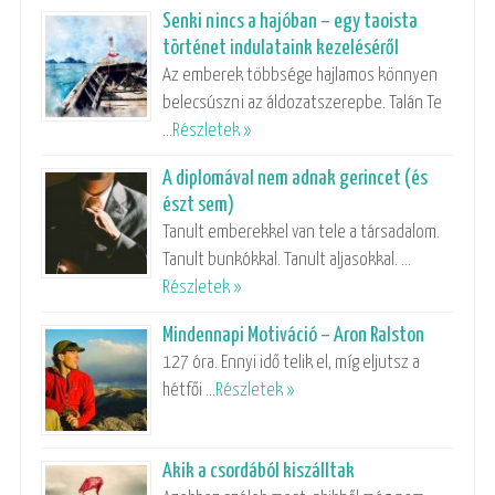
Senki nincs a hajóban – egy taoista
történet indulataink kezeléséről
Az emberek többsége hajlamos könnyen
belecsúszni az áldozatszerepbe. Talán Te
…
Részletek »
A diplomával nem adnak gerincet (és
észt sem)
Tanult emberekkel van tele a társadalom.
Tanult bunkókkal. Tanult aljasokkal. …
Részletek »
Mindennapi Motiváció – Aron Ralston
127 óra. Ennyi idő telik el, míg eljutsz a
hétfői …
Részletek »
Akik a csordából kiszálltak