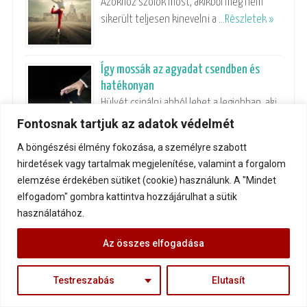
Azokhoz szólok most, akikből még nem
sikerült teljesen kinevelni a …
Részletek »
Így mossák az agyadat csendben és
hatékonyan
Hülyét csinálni abból lehet a legjobban, aki
nem tudja, hogy …
Részletek »
Fontosnak tartjuk az adatok védelmét
A böngészési élmény fokozása, a személyre szabott
A békaverseny
hirdetések vagy tartalmak megjelenítése, valamint a forgalom
Lehet, hogy elhitették veled, hogy amit
elemzése érdekében sütiket (cookie) használunk. A "Mindet
szeretnél, az lehetetlen. Lehet, …
elfogadom" gombra kattintva hozzájárulhat a sütik
Részletek »
használatához.
Biztos út a csalódáshoz
Az összes elfogadása
A legtöbb ember élete során újra és újra
beleesik egy …
Részletek »
Testreszabás
Elutasít