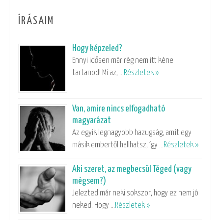
ÍRÁSAIM
Hogy képzeled?
Ennyi idősen már rég nem itt kéne
tartanod! Mi az, …
Részletek »
Van, amire nincs elfogadható
magyarázat
Az egyik legnagyobb hazugság, amit egy
másik embertől hallhatsz, így …
Részletek »
Aki szeret, az megbecsül Téged (vagy
mégsem?)
Jelezted már neki sokszor, hogy ez nem jó
neked. Hogy …
Részletek »