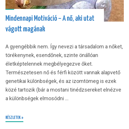
Mindennapi Motiváció – A nő, aki utat
vágott magának
A gyengébbik nem. Így nevezi a társadalom a nőket,
törékenynek, esendőnek, szinte önállóan
életképtelennek megbélyegezve őket.
Természetesen nő és férfi között vannak alapvető
genetikai különbségek, és az izomtömeg is ezek
közé tartozik (bár a mostani tinédzsereket elnézve
a különbségek elmosódni …
RÉSZLETEK »