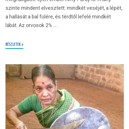
szinte mindent elvesztett: mindkét veséjét, a lépét,
a hallását a bal fülére, és térdtől lefelé mindkét
lábát. Az orvosok 2% …
RÉSZLETEK »