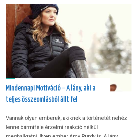
Mindennapi Motiváció – A lány, aki a
teljes összeomlásból állt fel
Vannak olyan emberek, akiknek a történetét nehéz
lenne bármiféle érzelmi reakció nélkül
meghallgatni. Ilyen ember Amy Purdy is. A lány