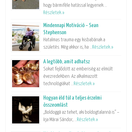
hogy bármiféle hatással legyenek …
Részletek »
Mindennapi Motiváció – Sean
Stephenson
Hatalmas trauma egy kisbabának a
születés. Még akkor is, ha …
Részletek »
A legtöbb, amit adhatsz
Sokat fejlődött az emberiség az elmúlt
évezredekben. Az alkalmazott
technológiákat …
Részletek »
Hogyan éld túl a teljes érzelmi
összeomlást
„Boldoggá az tehet, aki boldogtalanná is” –
írja Márai Sándor, …
Részletek »