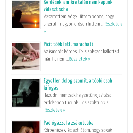
Kérdések, amikre talán nem kapunk
választ soha
Veszítettem. Vége. Hittem benne, hogy
sikerül – nagyon erősen hittem …
Részletek
»
Picit több lett, maradhat?
Az ismerős kérdés. Te is sokszor hallottad
már, ha nem …
Részletek »
Egyetlen dolog számít, a többi csak
kifogás
Hazudni nemcsak helyzetünk javítása
érdekében tudunk – és szoktunk is …
Részletek »
Padlógázzal a zsákutcába
Körbenézek, és azt látom, hogy sokak