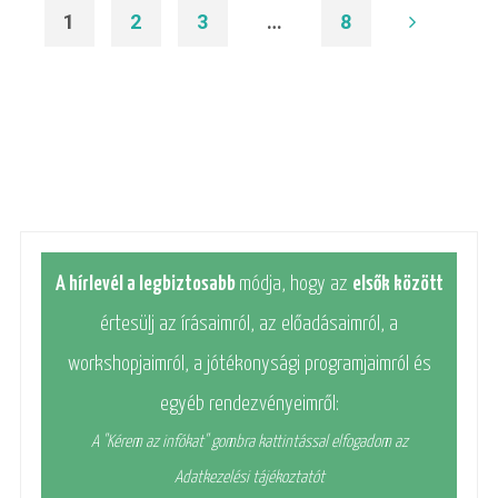
1
2
3
…
8
A hírlevél a legbiztosabb
módja, hogy az
elsők között
értesülj az írásaimról, az előadásaimról, a
workshopjaimról, a jótékonysági programjaimról és
egyéb rendezvényeimről:
A "Kérem az infókat" gombra kattintással elfogadom az
Adatkezelési tájékoztatót