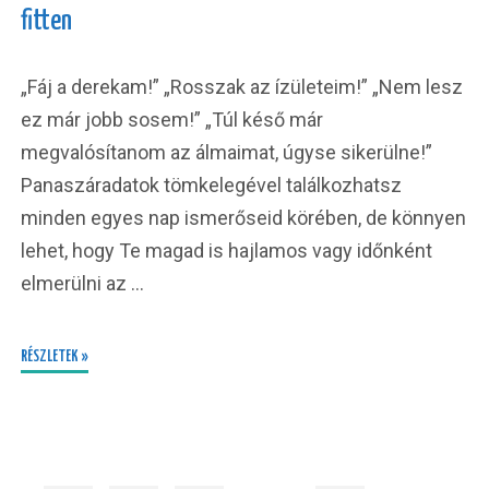
fitten
„Fáj a derekam!” „Rosszak az ízületeim!” „Nem lesz
ez már jobb sosem!” „Túl késő már
megvalósítanom az álmaimat, úgyse sikerülne!”
Panaszáradatok tömkelegével találkozhatsz
minden egyes nap ismerőseid körében, de könnyen
lehet, hogy Te magad is hajlamos vagy időnként
elmerülni az …
RÉSZLETEK »