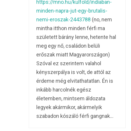
https://mno.hu/kulfold/indiaban-
minden-napra-jut-egy-brutalis-
nemi-eroszak-2443788
(no, nem
mintha itthon minden férfi ma
született bárány lenne, hetente hal
meg egy nő, családon belüli
erőszak miatt Magyarországon)
Szóval ez szerintem valahol
kényszerpálya is volt, de attól az
érdeme még elvitathatatlan. Én is
inkább harcolnék egész
életemben, mintsem áldozata
legyek akármikor, akármelyik
szabadon kószáló férfi gangnak…