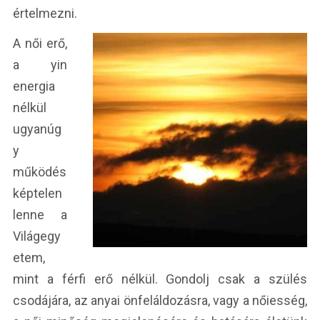
értelmezni.
A női erő,
a yin
energia
nélkül
ugyanúg
y
működés
képtelen
lenne a
Világegy
etem,
mint a férfi erő nélkül. Gondolj csak a szülés
csodájára, az anyai önfeláldozásra, vagy a nőiesség,