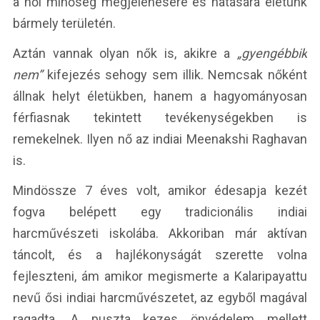
a női minőség megjelenésére és hatására életünk
bármely területén.
Aztán vannak olyan nők is, akikre a
„gyengébbik
nem”
kifejezés sehogy sem illik. Nemcsak nőként
állnak helyt életükben, hanem a hagyományosan
férfiasnak tekintett tevékenységekben is
remekelnek. Ilyen nő az indiai Meenakshi Raghavan
is.
Mindössze 7 éves volt, amikor édesapja kezét
fogva belépett egy tradicionális indiai
harcművészeti iskolába. Akkoriban már aktívan
táncolt, és a hajlékonyságát szerette volna
fejleszteni, ám amikor megismerte a Kalaripayattu
nevű ősi indiai harcművészetet, az egyből magával
ragadta. A puszta kezes önvédelem mellett