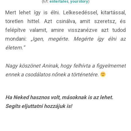
(h/t:
entertales
,
yourstory
)
Mert lehet így is élni. Lelkesedéssel, kitartással,
töretlen hittel. Azt csinálva, amit szeretsz, és
felépítve valamit, amire visszanézve azt tudod
mondani:
„Igen, megérte. Megérte így élni az
életem.”
Nagy köszönet Aninak, hogy felhívta a figyelmemet
ennek a csodálatos nőnek a történetére.
Ha Neked hasznos volt, másoknak is az lehet.
Segíts eljuttatni hozzájuk is!