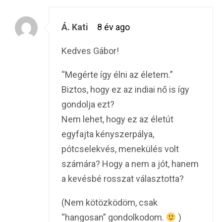
Á. Kati
8 év ago
Kedves Gábor!
“Megérte így élni az életem.”
Biztos, hogy ez az indiai nő is így
gondolja ezt?
Nem lehet, hogy ez az életút
egyfajta kényszerpálya,
pótcselekvés, menekülés volt
számára? Hogy a nem a jót, hanem
a kevésbé rosszat választotta?
(Nem kötözködöm, csak
“hangosan” gondolkodom.
)