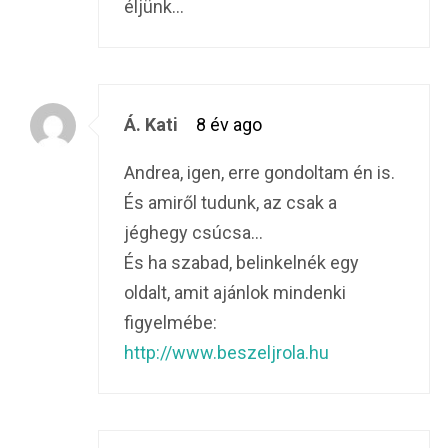
éljünk…
Á. Kati
8 év ago
Andrea, igen, erre gondoltam én is.
És amiről tudunk, az csak a
jéghegy csúcsa…
És ha szabad, belinkelnék egy
oldalt, amit ajánlok mindenki
figyelmébe:
http://www.beszeljrola.hu