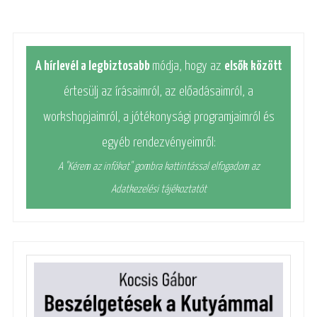
A hírlevél a legbiztosabb
módja, hogy az
elsők között
értesülj az írásaimról, az előadásaimról, a
workshopjaimról, a jótékonysági programjaimról és
egyéb rendezvényeimről:
A "Kérem az infókat" gombra kattintással elfogadom az
Adatkezelési tájékoztatót