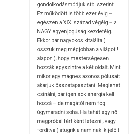
gondolkodásmódjuk stb. szerint.
Ez működött is több ezer évig –
egészen a XIX. század végéig – a
NAGY egyenjogúság kezdetéig.
Ekkor pár nagyokos kitalálta (
osszuk meg mégjobban a világot !
alapon ), hogy mesterségesen
hozzák egyszintre a két oldalt. Mint
mikor egy mágnes azonos pólusait
akarjuk összetapasztani! Meglehet
csinálni, bár igen sok energia kell
hozzá – de magától nem fog
úgymaradni soha. Ha tehát egy nő
megpróbál férfiként létezni , vagy
fordítva ( átugrik a nem neki kijelölt