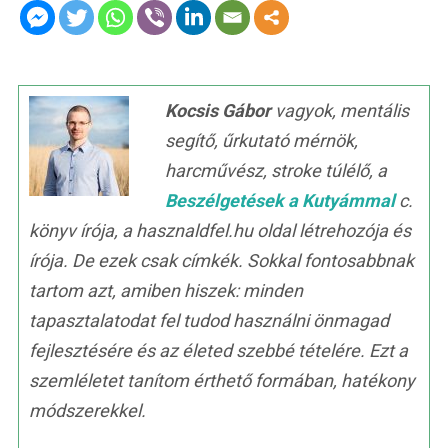
Kocsis Gábor
vagyok, mentális
segítő, űrkutató mérnök,
harcművész, stroke túlélő, a
Beszélgetések a Kutyámmal
c.
könyv írója, a hasznaldfel.hu oldal létrehozója és
írója. De ezek csak címkék. Sokkal fontosabbnak
tartom azt, amiben hiszek: minden
tapasztalatodat fel tudod használni önmagad
fejlesztésére és az életed szebbé tételére. Ezt a
szemléletet tanítom érthető formában, hatékony
módszerekkel.