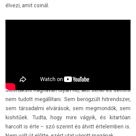
élvezi, amit csinál.
Meenakshi Raghavan olyan nő, akit senki és semmi
nem tudott megállítani. Sem berögzült hitrendszer,
sem társadalmi elvárások, sem megmondók, sem
kishitűek. Tudta, hogy mire vágyik, és kitartóan
harcolt is érte – szó szerint és átvitt értelemben is.
Nem volt út előtte, ezért utat vágott magának.