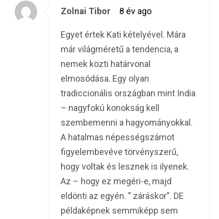
Zolnai Tibor
8 év ago
Egyet értek Kati kételyével. Mára
már világméretű a tendencia, a
nemek közti határvonal
elmosódása. Egy olyan
tradiccionális országban mint India
– nagyfokú konokság kell
szembemenni a hagyományokkal.
A hatalmas népességszámot
figyelembevéve törvényszerű,
hogy voltak és lesznek is ilyenek.
Az – hogy ez megéri-e, majd
eldönti az egyén. ” záráskor”. DE
példaképnek semmiképp sem