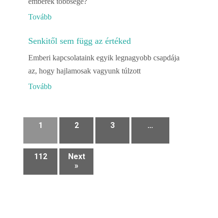
emberek többsége?
Tovább
Senkitől sem függ az értéked
Emberi kapcsolataink egyik legnagyobb csapdája
az, hogy hajlamosak vagyunk túlzott
Tovább
1
2
3
…
112
Next
»