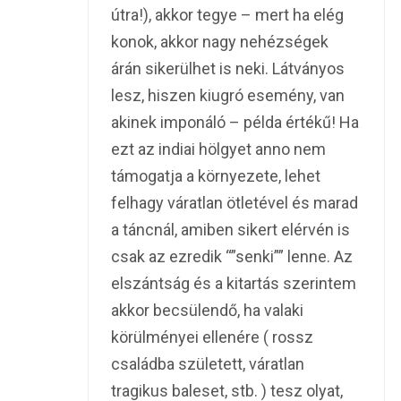
útra!), akkor tegye – mert ha elég
konok, akkor nagy nehézségek
árán sikerülhet is neki. Látványos
lesz, hiszen kiugró esemény, van
akinek imponáló – példa értékű! Ha
ezt az indiai hölgyet anno nem
támogatja a környezete, lehet
felhagy váratlan ötletével és marad
a táncnál, amiben sikert elérvén is
csak az ezredik “”senki”” lenne. Az
elszántság és a kitartás szerintem
akkor becsülendő, ha valaki
körülményei ellenére ( rossz
családba született, váratlan
tragikus baleset, stb. ) tesz olyat,