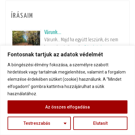
ÍRÁSAIM
Várunk…
Várunk… Majd ha együtt leszünk, és nem
lesznek már ilyenek …
Részletek »
Fontosnak tartjuk az adatok védelmét
A böngészési élmény fokozása, a személyre szabott
Szögek a kerítésben
hirdetések vagy tartalmak megjelenítése, valamint a forgalom
Emberi kapcsolataink minőségén ritkán
elemzése érdekében sütiket (cookie) használunk. A "Mindet
vagyunk hajlandóak önszántunkból
elfogadom" gombra kattintva hozzájárulhat a sütik
elgondolkodni. Általában csak …
Részletek »
használatához.
Ezért nem működik a párkapcsolatod
Az összes elfogadása
Ha két ember szereti egymást, bármire
képesek – például arra …
Részletek »
Testreszabás
Elutasít