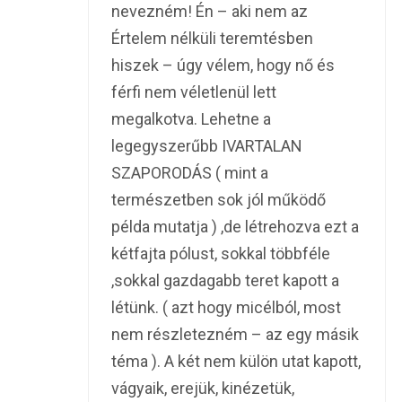
nevezném! Én – aki nem az
Értelem nélküli teremtésben
hiszek – úgy vélem, hogy nő és
férfi nem véletlenül lett
megalkotva. Lehetne a
legegyszerűbb IVARTALAN
SZAPORODÁS ( mint a
természetben sok jól működő
példa mutatja ) ,de létrehozva ezt a
kétfajta pólust, sokkal többféle
,sokkal gazdagabb teret kapott a
létünk. ( azt hogy micélból, most
nem részletezném – az egy másik
téma ). A két nem külön utat kapott,
vágyaik, erejük, kinézetük,