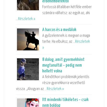
érdekemberekről
Fontossá általában kétféle ember
számára válhatsz: az egyik az, aki
…
Részletek »
A harcos és a medálok
A győzelemnek is megvan a maga
terhe. Ha elbuksz, az …
Részletek
»
8 dolog, amit gyermekként
megtanultál – pedig nem
kellett volna
A felnőttkori problémák jelentős
része gyerekkorra vezethető
vissza. „Ahogyan az …
Részletek »
Itt mindenki tökéletes – csak
nem boldog