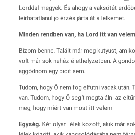
Lorddal megyek. És ahogy a vaksötét erdőbe
leírhatatlanul jó érzés járta át a lelkemet.
Minden rendben van, ha Lord itt van velem
Bízom benne. Talált már meg kutyust, amiko
volt már sok nehéz élethelyzetben. A gondol
aggódnom egy picit sem.
Tudom, hogy Ő nem fog elfutni vadak után. 
van. Tudom, hogy Ő segít megtalálni az eltű
meg, hogy miért van most itt velem.
Egység.
Két olyan lélek között, akik már so
lélek között, akik kapcsolódásába nem férne