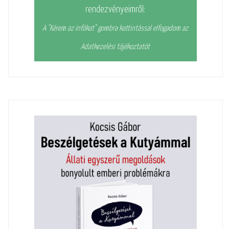
rendezvényeimről:
A "Kérem az infókat" gombra kattintással elfogadom az
Adatkezelési tájékoztatót