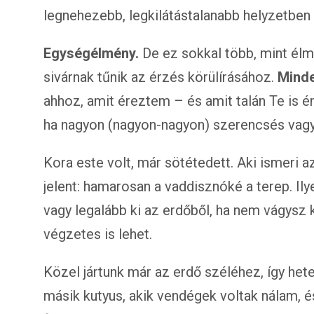
legnehezebb, legkilátástalanabb helyzetben i
Egységélmény.
De ez sokkal több, mint él
sivárnak tűnik az érzés körülírásához.
Minde
ahhoz, amit éreztem – és amit talán Te is é
ha nagyon (nagyon-nagyon) szerencsés vagy
Kora este volt, már sötétedett. Aki ismeri a
jelent: hamarosan a vaddisznóké a terep. I
vagy legalább ki az erdőből, ha nem vágysz
végzetes is lehet.
Közel jártunk már az erdő széléhez, így he
másik kutyus, akik vendégek voltak nálam, 