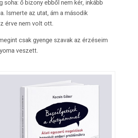
 soha: ő bizony ebből nem kér, inkább
a. Ismerte az utat, ám a második
 érve nem volt ott.
egint csak gyenge szavak az érzéseim
 nyoma veszett.