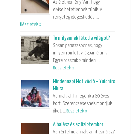
Az élet kemény. Van, hogy
elviselhetetlennek tűnik. A
rengeteg idegeskedés, …
Részletek »
Te milyennek látod a világot?
Sokan panaszkodnak, hogy
milyen romlott világban élünk.
Egyre rosszabb minden, …
Részletek »
Mindennapi Motiváció – Yuichiro
Miura
Vannak, akik megérik a 80 éves
kort. Szerencséseknek mondjuk
őket, …
Részletek »
A halász és az üzletember
Van értelme annak, amit csinálsz?