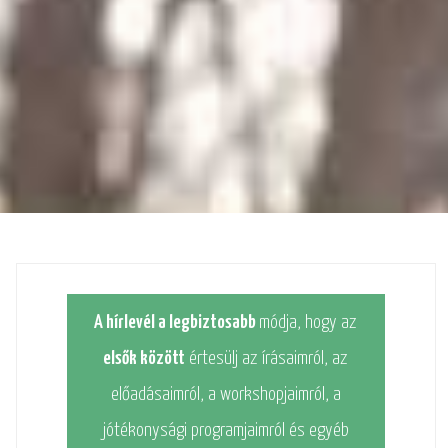
A hírlevél a legbiztosabb
módja, hogy az
elsők között
értesülj az írásaimról, az
előadásaimról, a workshopjaimról, a
jótékonysági programjaimról és egyéb