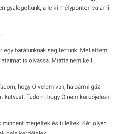
n gyalogoltunk, a lelki mélyponton valami
.
r egy barátunknak segítettünk. Mellettem
ataimat is olvassa. Miatta nem kell
Tudom, hogy Ő velem van, ha bármi gáz
nt kutyust. Tudom, hogy Ő nem kérdőjelezi
k mindent megéltek és túléltek. Két olyan
k bele kérdőjelek.