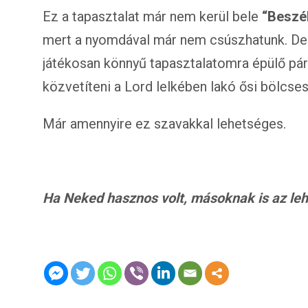
Ez a tapasztalat már nem kerül bele
“Beszé
mert a nyomdával már nem csúszhatunk. De
játékosan könnyű tapasztalatomra épülő pá
közvetíteni a Lord lelkében lakó ősi bölcse
Már amennyire ez szavakkal lehetséges.
Ha Neked hasznos volt, másoknak is az lehet