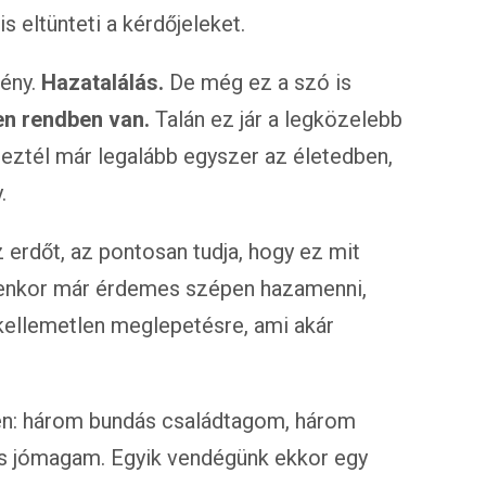
s eltünteti a kérdőjeleket.
mény.
Hazatalálás.
De még ez a szó is
n rendben van.
Talán ez jár a legközelebb
reztél már legalább egyszer az életedben,
.
z erdőt, az pontosan tudja, hogy ez mit
lyenkor már érdemes szépen hazamenni,
 kellemetlen meglepetésre, ami akár
ten: három bundás családtagom, három
és jómagam. Egyik vendégünk ekkor egy