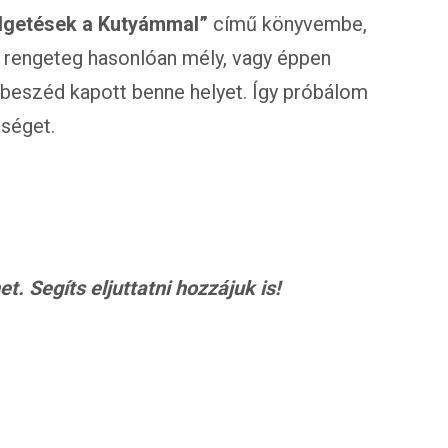
lgetések a Kutyámmal”
című könyvembe,
 rengeteg hasonlóan mély, vagy éppen
rbeszéd kapott benne helyet. Így próbálom
sséget.
. Segíts eljuttatni hozzájuk is!