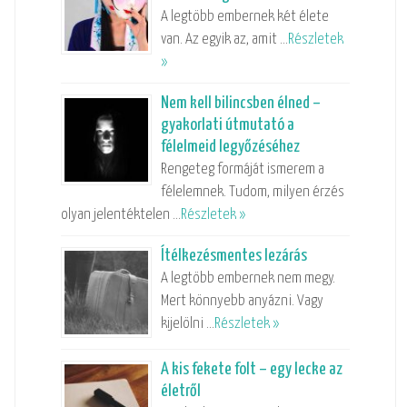
A legtöbb embernek két élete
van. Az egyik az, amit …
Részletek
»
Nem kell bilincsben élned –
gyakorlati útmutató a
félelmeid legyőzéséhez
Rengeteg formáját ismerem a
félelemnek. Tudom, milyen érzés
olyan jelentéktelen …
Részletek »
Ítélkezésmentes lezárás
A legtöbb embernek nem megy.
Mert könnyebb anyázni. Vagy
kijelölni …
Részletek »
A kis fekete folt – egy lecke az
életről