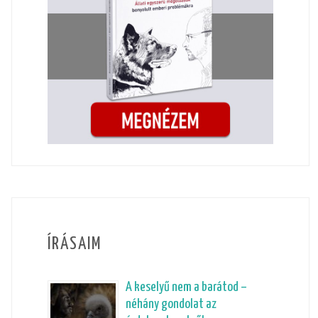
ÍRÁSAIM
A keselyű nem a barátod –
néhány gondolat az