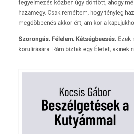
fegyelmezés közben úgy döntött, ahogy még
hazamegy. Csak reméltem, hogy tényleg haz
megdöbbenés akkor ért, amikor a kapujukhoz
Szorongás. Félelem. Kétségbeesés.
Ezek m
körülírására. Rám bíztak egy Életet, akinek