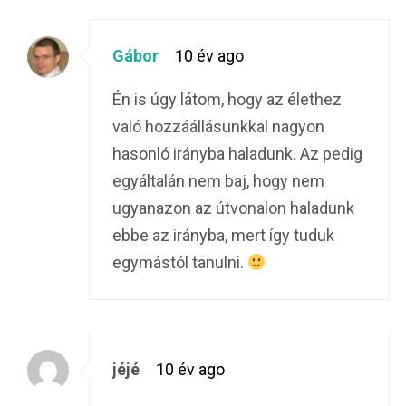
Gábor
10 év ago
Én is úgy látom, hogy az élethez
való hozzáállásunkkal nagyon
hasonló irányba haladunk. Az pedig
egyáltalán nem baj, hogy nem
ugyanazon az útvonalon haladunk
ebbe az irányba, mert így tuduk
egymástól tanulni.
jéjé
10 év ago