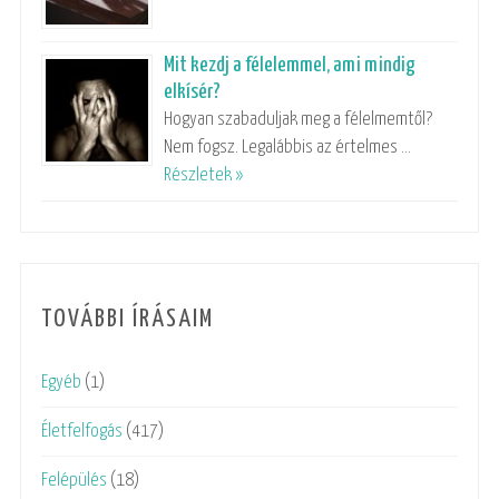
Mit kezdj a félelemmel, ami mindig
elkísér?
Hogyan szabaduljak meg a félelmemtől?
Nem fogsz. Legalábbis az értelmes …
Részletek »
TOVÁBBI ÍRÁSAIM
Egyéb
(1)
Életfelfogás
(417)
Felépülés
(18)