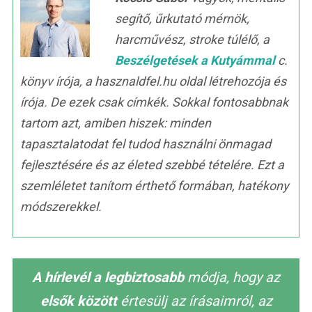
segítő, űrkutató mérnök,
harcművész, stroke túlélő, a
Beszélgetések a Kutyámmal
c.
könyv írója, a hasznaldfel.hu oldal létrehozója és
írója. De ezek csak címkék. Sokkal fontosabbnak
tartom azt, amiben hiszek: minden
tapasztalatodat fel tudod használni önmagad
fejlesztésére és az életed szebbé tételére. Ezt a
szemléletet tanítom érthető formában, hatékony
módszerekkel.
A hírlevél a legbiztosabb
módja, hogy az
elsők között
értesülj az írásaimról, az