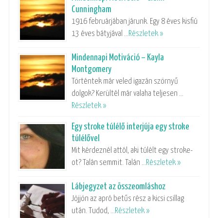
Cunningham
1916 februárjában járunk. Egy 8 éves kisfiú
13 éves bátyjával …
Részletek »
Mindennapi Motiváció – Kayla
Montgomery
Történtek már veled igazán szörnyű
dolgok? Kerültél már valaha teljesen …
Részletek »
Egy stroke túlélő interjúja egy stroke
túlélővel
Mit kérdeznél attól, aki túlélt egy stroke-
ot? Talán semmit. Talán …
Részletek »
Lábjegyzet az összeomláshoz
Jöjjön az apró betűs rész a kicsi csillag
után. Tudod, …
Részletek »