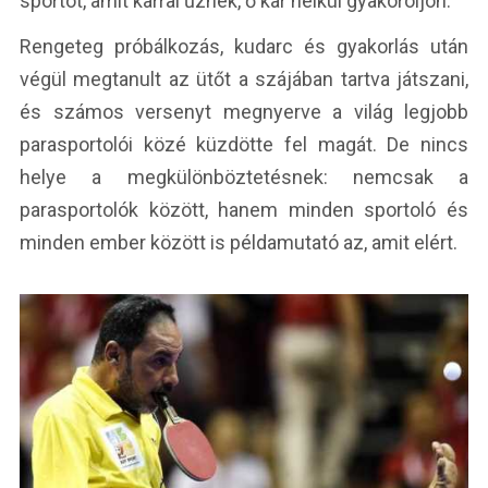
sportot, amit karral űznek, ő kar nélkül gyakoroljon.
Rengeteg próbálkozás, kudarc és gyakorlás után
végül megtanult az ütőt a szájában tartva játszani,
és számos versenyt megnyerve a világ legjobb
parasportolói közé küzdötte fel magát. De nincs
helye a megkülönböztetésnek: nemcsak a
parasportolók között, hanem minden sportoló és
minden ember között is példamutató az, amit elért.