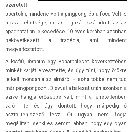
szeretett
sportolni, mindene volt a pingpong és a foci. Volt is
hozzá tehetsége, de ami igazán számított, az az
apadhatatlan lelkesedése. 10 éves korában azonban
bekövetkezett a tragédia, ami mindent
megváltoztatott.
A kisfiú, Ibrahim egy vonatbaleset következtében
minkét karját elvesztette, és úgy tűnt, hogy örökre
le kell mondania az álmáról – soha többé nem tud
már pingpongozni. 3 évvel a baleset után azonban a
szíve hangja erősebbé vált, mint a lehetetlenben
való hite, és úgy döntött, hogy márpedig ő
asztaliteniszező lesz. Őt ugyan nem fogja
megállítani senki és semmi abban, hogy egy olyan