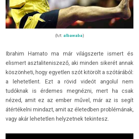
(h/t:
albawaba
)
Ibrahim Hamato ma már világszerte ismert és
elismert asztaliteniszező, aki minden sikerét annak
köszönheti, hogy egyetlen szót kitörölt a szótárából:
a lehetetlent. Ezt a rövid videót angolul nem
tudóknak is érdemes megnézni, mert ha csak
nézed, amit ez az ember művel, már az is segít
átértékelni mindazt, amit az életedben problémának,
vagy akár lehetetlen helyzetnek tekintesz.