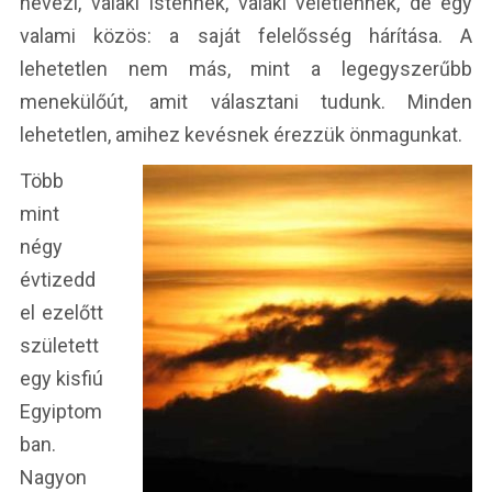
nevezi, valaki Istennek, valaki véletlennek, de egy
valami közös: a saját felelősség hárítása. A
lehetetlen nem más, mint a legegyszerűbb
menekülőút, amit választani tudunk. Minden
lehetetlen, amihez kevésnek érezzük önmagunkat.
Több
mint
négy
évtizedd
el ezelőtt
született
egy kisfiú
Egyiptom
ban.
Nagyon