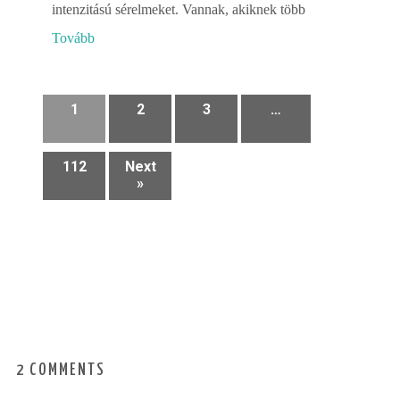
intenzitású sérelmeket. Vannak, akiknek több
Tovább
1
2
3
…
112
Next
»
2 COMMENTS