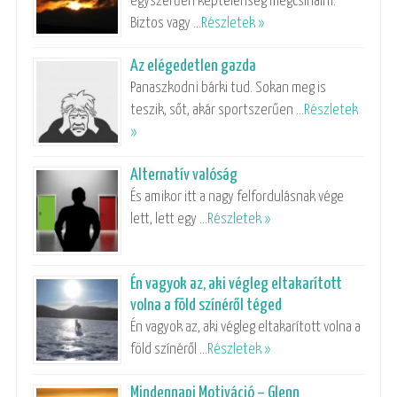
egyszerűen képtelenség megcsinálni.
Biztos vagy …
Részletek »
Az elégedetlen gazda
Panaszkodni bárki tud. Sokan meg is
teszik, sőt, akár sportszerűen …
Részletek
»
Alternatív valóság
És amikor itt a nagy felfordulásnak vége
lett, lett egy …
Részletek »
Én vagyok az, aki végleg eltakarított
volna a föld színéről téged
Én vagyok az, aki végleg eltakarított volna a
föld színéről …
Részletek »
Mindennapi Motiváció – Glenn