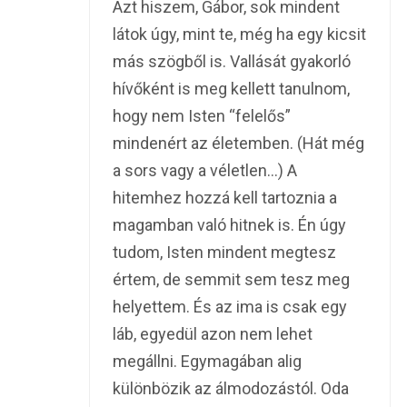
Azt hiszem, Gábor, sok mindent
látok úgy, mint te, még ha egy kicsit
más szögből is. Vallását gyakorló
hívőként is meg kellett tanulnom,
hogy nem Isten “felelős”
mindenért az életemben. (Hát még
a sors vagy a véletlen…) A
hitemhez hozzá kell tartoznia a
magamban való hitnek is. Én úgy
tudom, Isten mindent megtesz
értem, de semmit sem tesz meg
helyettem. És az ima is csak egy
láb, egyedül azon nem lehet
megállni. Egymagában alig
különbözik az álmodozástól. Oda