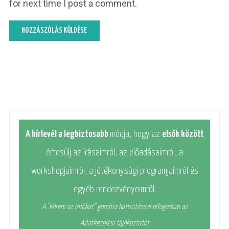
for next time I post a comment.
A hírlevél a legbiztosabb
módja, hogy az
elsők között
értesülj az írásaimról, az előadásaimról, a
workshopjaimról, a jótékonysági programjaimról és
egyéb rendezvényeimről:
A "Kérem az infókat" gombra kattintással elfogadom az
Adatkezelési tájékoztatót