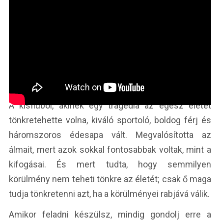
A kisfiúból, akinek egy tragédia az egész életét
tönkretehette volna, kiváló sportoló, boldog férj és
háromszoros édesapa vált. Megvalósította az
álmait, mert azok sokkal fontosabbak voltak, mint a
kifogásai. És mert tudta, hogy semmilyen
körülmény nem teheti tönkre az életét; csak ő maga
tudja tönkretenni azt, ha a körülményei rabjává válik.
Amikor feladni készülsz, mindig gondolj erre a