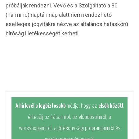
próbálják rendezni. Vevő és a Szolgáltató a 30
(harminc) naptári nap alatt nem rendezhető
esetleges jogvitákra nézve az általános hatáskörű
bíróság illetékességét kérheti.
A hírlevél a legbiztosabb
módja, hogy az
elsők között
értesülj az írásaimról, az előadásaimról, a
workshopjaimról, a jótékonysági programjaimról és