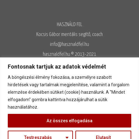
HASZNÁLD FEL
Kocsis Gábor mentális segítő, coach
info@hasznaldfel.hu
hasznaldfel.hu © 2013-2021
Írásaim szerzői jogi védelem alatt állnak, felhasználásuk kizárólag az
Fontosnak tartjuk az adatok védelmét
Adatvédelmi szabályzatnak megfelelően engedélyezett.
A böngészési élmény fokozása, a személyre szabott
Adatvédelem
◊
Adatkezelés
◊
Általános szerződési feltételek
◊
hirdetések vagy tartalmak megjelenítése, valamint a forgalom
elemzése érdekében sütiket (cookie) használunk. A "Mindet
Kapcsolat
elfogadom" gombra kattintva hozzájárulhat a sütik
használatához.
Az összes elfogadása
Testreszabás
Elutasít