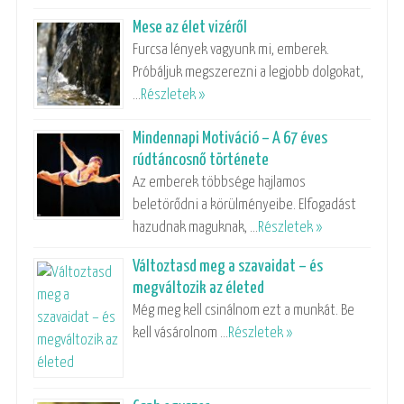
Mese az élet vizéről
Furcsa lények vagyunk mi, emberek.
Próbáljuk megszerezni a legjobb dolgokat,
…
Részletek »
Mindennapi Motiváció – A 67 éves
rúdtáncosnő története
Az emberek többsége hajlamos
beletörődni a körülményeibe. Elfogadást
hazudnak maguknak, …
Részletek »
Változtasd meg a szavaidat – és
megváltozik az életed
Még meg kell csinálnom ezt a munkát. Be
kell vásárolnom …
Részletek »