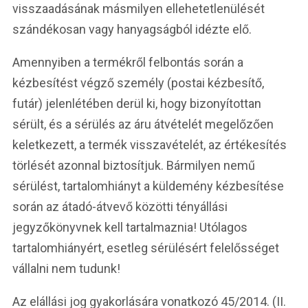
visszaadásának másmilyen ellehetetlenülését
szándékosan vagy hanyagságból idézte elő.
Amennyiben a termékről felbontás során a
kézbesítést végző személy (postai kézbesítő,
futár) jelenlétében derül ki, hogy bizonyítottan
sérült, és a sérülés az áru átvételét megelőzően
keletkezett, a termék visszavételét, az értékesítés
törlését azonnal biztosítjuk. Bármilyen nemű
sérülést, tartalomhiányt a küldemény kézbesítése
során az átadó-átvevő közötti tényállási
jegyzőkönyvnek kell tartalmaznia! Utólagos
tartalomhiányért, esetleg sérülésért felelősséget
vállalni nem tudunk!
Az elállási jog gyakorlására vonatkozó 45/2014. (II.