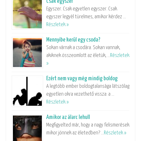
Csak egyszer
Egyszer. Csak egyetlen egyszer. Csak
egyszer legyél türelmes, amikor kérdez …
Részletek »
Mennyibe kerül egy csoda?
Sokan várnak a csodára. Sokan vannak,
akiknek összeomlott az életük, …
Részletek
»
Ezért nem vagy még mindig boldog
A legtöbb ember boldogtalansága látszólag
egyetlen okra vezethető vissza: a …
Részletek »
Amikor az álarc lehull
Megfigyelted már, hogy a nagy felismerések
mikor jönnek az életedben? …
Részletek »