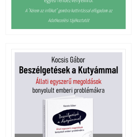
egyéb rendezvényeimről:
A "Kérem az infókat" gombra kattintással elfogadom az
Adatkezelési tájékoztatót