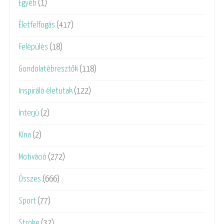
Egyéb
(1)
Életfelfogás
(417)
Felépülés
(18)
Gondolatébresztők
(118)
Inspiráló életutak
(122)
Interjú
(2)
Kína
(2)
Motiváció
(272)
Összes
(666)
Sport
(77)
Stroke
(32)