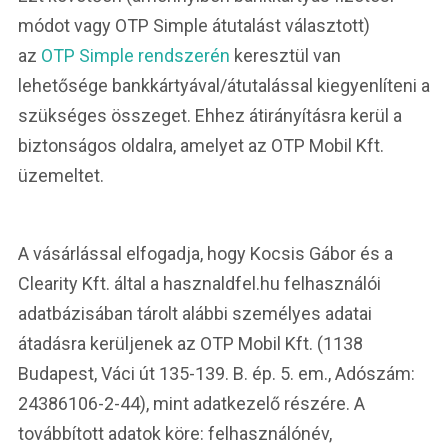
módot vagy OTP Simple átutalást választott)
az
OTP Simple rendszerén
keresztül van
lehetősége bankkártyával/átutalással kiegyenlíteni a
szükséges összeget. Ehhez átirányításra kerül a
biztonságos oldalra, amelyet az OTP Mobil Kft.
üzemeltet.
A vásárlással elfogadja, hogy
Kocsis Gábor és a
Clearity Kft.
által a hasznaldfel.hu felhasználói
adatbázisában tárolt alábbi személyes adatai
átadásra kerüljenek az OTP Mobil Kft. (1138
Budapest, Váci út 135-139. B. ép. 5. em., Adószám:
24386106-2-44), mint adatkezelő részére. A
továbbított adatok köre: felhasználónév,