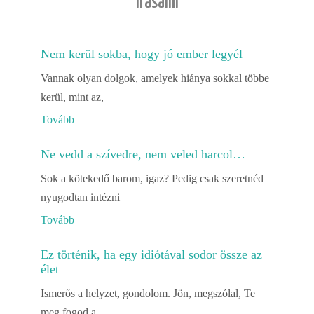
Írásaim
Nem kerül sokba, hogy jó ember legyél
Vannak olyan dolgok, amelyek hiánya sokkal többe
kerül, mint az,
Tovább
Ne vedd a szívedre, nem veled harcol…
Sok a kötekedő barom, igaz? Pedig csak szeretnéd
nyugodtan intézni
Tovább
Ez történik, ha egy idiótával sodor össze az
élet
Ismerős a helyzet, gondolom. Jön, megszólal, Te
meg fogod a