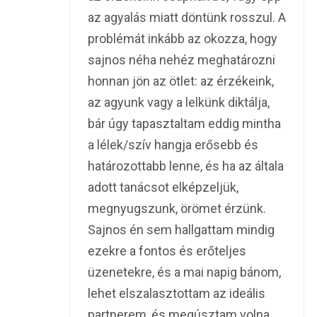
az agyalás miatt döntünk rosszul. A
problémát inkább az okozza, hogy
sajnos néha nehéz meghatározni
honnan jön az ötlet: az érzékeink,
az agyunk vagy a lelkünk diktálja,
bár úgy tapasztaltam eddig mintha
a lélek/szív hangja erősebb és
határozottabb lenne, és ha az általa
adott tanácsot elképzeljük,
megnyugszunk, örömet érzünk.
Sajnos én sem hallgattam mindig
ezekre a fontos és erőteljes
üzenetekre, és a mai napig bánom,
lehet elszalasztottam az ideális
partnerem, és megúsztam volna