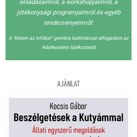
előadásaimról, a workshopjaimról, a
jótékonysági programjaimról és egyéb
rendezvényeimről:
A "Kérem az infókat" gombra kattintással elfogadom az
Adatkezelési tájékoztatót
AJÁNLAT