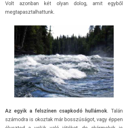
Volt azonban két olyan dolog, amit egyből
megtapasztalhattunk.
Az egyik a felszínen csapkodó hullámok
. Talán
számodra is okoztak már bosszúságot, vagy éppen
élvezted a velük való játékot, de akármelyik is