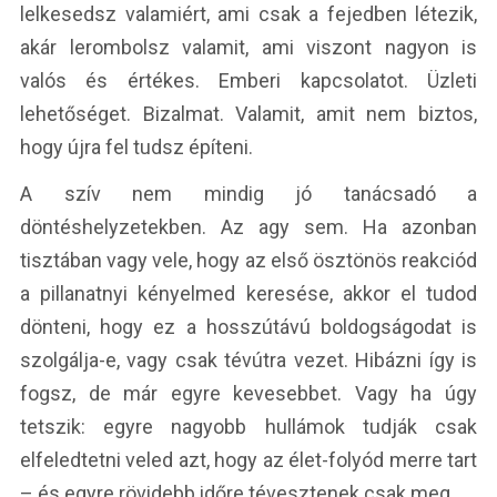
lelkesedsz valamiért, ami csak a fejedben létezik,
akár lerombolsz valamit, ami viszont nagyon is
valós és értékes. Emberi kapcsolatot. Üzleti
lehetőséget. Bizalmat. Valamit, amit nem biztos,
hogy újra fel tudsz építeni.
A szív nem mindig jó tanácsadó a
döntéshelyzetekben. Az agy sem. Ha azonban
tisztában vagy vele, hogy az első ösztönös reakciód
a pillanatnyi kényelmed keresése, akkor el tudod
dönteni, hogy ez a hosszútávú boldogságodat is
szolgálja-e, vagy csak tévútra vezet. Hibázni így is
fogsz, de már egyre kevesebbet. Vagy ha úgy
tetszik: egyre nagyobb hullámok tudják csak
elfeledtetni veled azt, hogy az élet-folyód merre tart
– és egyre rövidebb időre tévesztenek csak meg.