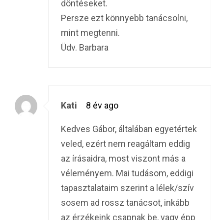
döntéseket.
Persze ezt könnyebb tanácsolni,
mint megtenni.
Üdv. Barbara
Kati
8 év ago
Kedves Gábor, általában egyetértek
veled, ezért nem reagáltam eddig
az írásaidra, most viszont más a
véleményem. Mai tudásom, eddigi
tapasztalataim szerint a lélek/szív
sosem ad rossz tanácsot, inkább
az érzékeink csapnak be, vagy épp