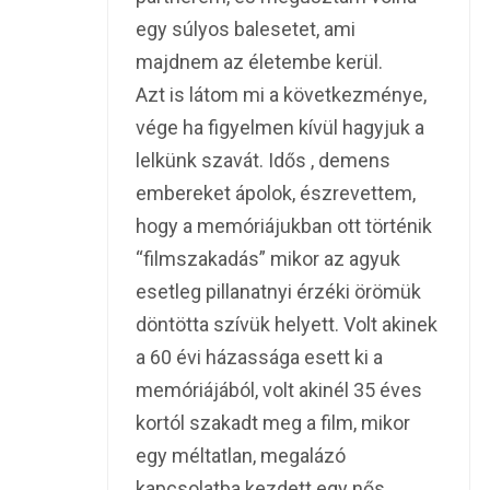
egy súlyos balesetet, ami
majdnem az életembe kerül.
Azt is látom mi a következménye,
vége ha figyelmen kívül hagyjuk a
lelkünk szavát. Idős , demens
embereket ápolok, észrevettem,
hogy a memóriájukban ott történik
“filmszakadás” mikor az agyuk
esetleg pillanatnyi érzéki örömük
döntötta szívük helyett. Volt akinek
a 60 évi házassága esett ki a
memóriájából, volt akinél 35 éves
kortól szakadt meg a film, mikor
egy méltatlan, megalázó
kapcsolatba kezdett egy nős