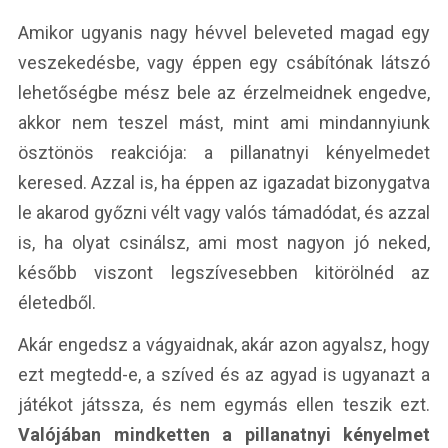
Amikor ugyanis nagy hévvel beleveted magad egy
veszekedésbe, vagy éppen egy csábítónak látszó
lehetőségbe mész bele az érzelmeidnek engedve,
akkor nem teszel mást, mint ami mindannyiunk
ösztönös reakciója: a pillanatnyi kényelmedet
keresed. Azzal is, ha éppen az igazadat bizonygatva
le akarod győzni vélt vagy valós támadódat, és azzal
is, ha olyat csinálsz, ami most nagyon jó neked,
később viszont legszívesebben kitörölnéd az
életedből.
Akár engedsz a vágyaidnak, akár azon agyalsz, hogy
ezt megtedd-e, a szíved és az agyad is ugyanazt a
játékot játssza, és nem egymás ellen teszik ezt.
Valójában mindketten a pillanatnyi kényelmet