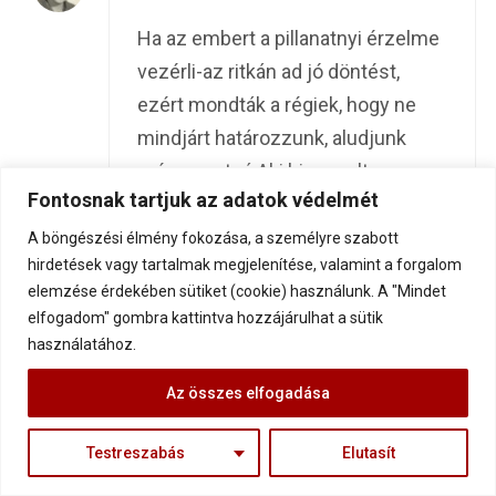
Ha az embert a pillanatnyi érzelme
vezérli-az ritkán ad jó döntést,
ezért mondták a régiek, hogy ne
mindjárt határozzunk, aludjunk
még egyet rá.Aki hires volt a
Fontosnak tartjuk az adatok védelmét
józanságáról,rendkívüli
intelligenciájáról : az anyám volt,
A böngészési élmény fokozása, a személyre szabott
hirdetések vagy tartalmak megjelenítése, valamint a forgalom
ezért minden tiszteletet
elemzése érdekében sütiket (cookie) használunk. A "Mindet
megérdemelt, meg is kapta, mert
elfogadom" gombra kattintva hozzájárulhat a sütik
nő létére minden nehézségen
használatához.
úgym jutott keresztül, hogy a
Az összes elfogadása
derűje, a humora, az embersége,
sőt lelki energiája is
Testreszabás
Elutasít
megmaradt.Már 12 évesen