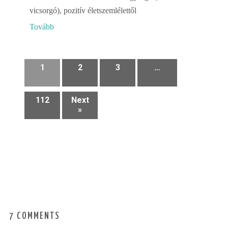
vicsorgó), pozitív életszemlélettől
Tovább
1
2
3
…
112
Next
»
7 COMMENTS