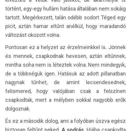
történt, egy-egy hullám hatása általában nem sokáig
tartott. Megérkezett, talán odébb sodort Téged egy
picit, aztán hamar eltűnt anélkül, hogy maradandó
változást okozott volna.
Pontosan ez a helyzet az érzelmeinkkel is. Jönnek
és mennek, csapkodnak hevesen, aztán eltűnnek,
mintha soha nem is léteztek volna. Nem mindegyik,
de a többségük igen. Hatásuk az adott pillanatban
nagynak tűnhet, de amint lecsendesednek,
felismered, hogy valójában csak a felszínen
csapkodtak, mert a mélyben sokkal nagyobb erők
dolgoznak.
És ez a második dolog, ami a folyóban úszva egész
biztosan feltűnt neked.
A sodrás
. Hiába csapkodta