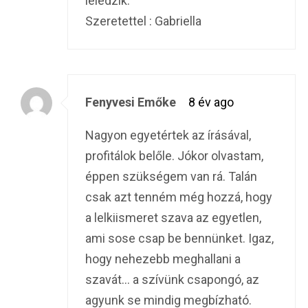
leledzik.
Szeretettel : Gabriella
Fenyvesi Emőke
8 év ago
Nagyon egyetértek az írásával,
profitálok belőle. Jókor olvastam,
éppen szükségem van rá. Talán
csak azt tenném még hozzá, hogy
a lelkiismeret szava az egyetlen,
ami sose csap be bennünket. Igaz,
hogy nehezebb meghallani a
szavát… a szívünk csapongó, az
agyunk se mindig megbízható.