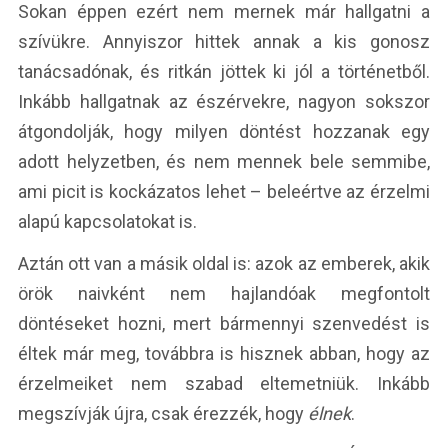
Sokan éppen ezért nem mernek már hallgatni a
szívükre. Annyiszor hittek annak a kis gonosz
tanácsadónak, és ritkán jöttek ki jól a történetből.
Inkább hallgatnak az észérvekre, nagyon sokszor
átgondolják, hogy milyen döntést hozzanak egy
adott helyzetben, és nem mennek bele semmibe,
ami picit is kockázatos lehet – beleértve az érzelmi
alapú kapcsolatokat is.
Aztán ott van a másik oldal is: azok az emberek, akik
örök naivként nem hajlandóak megfontolt
döntéseket hozni, mert bármennyi szenvedést is
éltek már meg, továbbra is hisznek abban, hogy az
érzelmeiket nem szabad eltemetniük. Inkább
megszívják újra, csak érezzék, hogy
élnek
.