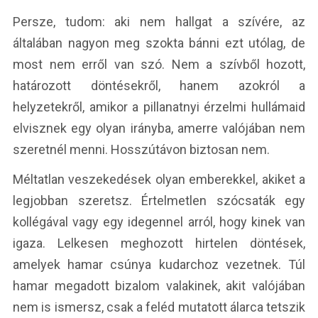
Persze, tudom: aki nem hallgat a szívére, az
általában nagyon meg szokta bánni ezt utólag, de
most nem erről van szó. Nem a szívből hozott,
határozott döntésekről, hanem azokról a
helyzetekről, amikor a pillanatnyi érzelmi hullámaid
elvisznek egy olyan irányba, amerre valójában nem
szeretnél menni. Hosszútávon biztosan nem.
Méltatlan veszekedések olyan emberekkel, akiket a
legjobban szeretsz. Értelmetlen szócsaták egy
kollégával vagy egy idegennel arról, hogy kinek van
igaza. Lelkesen meghozott hirtelen döntések,
amelyek hamar csúnya kudarchoz vezetnek. Túl
hamar megadott bizalom valakinek, akit valójában
nem is ismersz, csak a feléd mutatott álarca tetszik