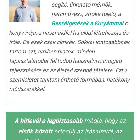
segítő, űrkutató mérnök,
harcművész, stroke túlélő, a
Beszélgetések a Kutyámmal
c.
könyv írója, a hasznaldfel.hu oldal létrehozója és
írója. De ezek csak címkék. Sokkal fontosabbnak
tartom azt, amiben hiszek: minden
tapasztalatodat fel tudod használni önmagad
fejlesztésére és az életed szebbé tételére. Ezt a
szemléletet tanítom érthető formában, hatékony
módszerekkel.
A hírlevél a legbiztosabb
módja, hogy az
elsők között
értesülj az írásaimról, az