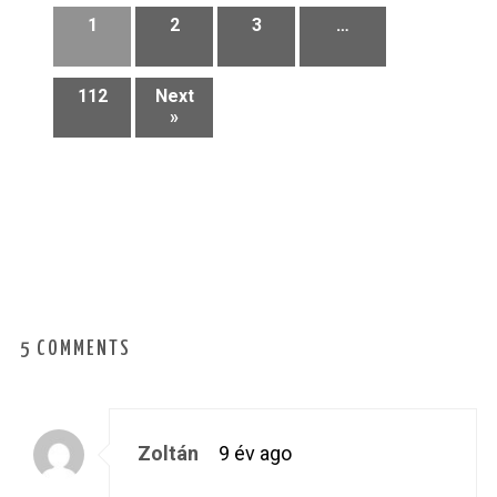
1
2
3
…
112
Next
»
5 COMMENTS
Zoltán
9 év ago