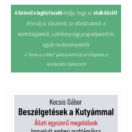
A hírlevél a legbiztosabb
módja, hogy az
elsők között
értesülj az írásaimról, az előadásaimról, a
workshopjaimról, a jótékonysági programjaimról és
egyéb rendezvényeimről:
A "Kérem az infókat" gombra kattintással elfogadom az
Adatkezelési tájékoztatót