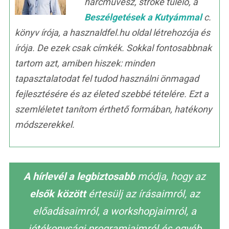
harcművész, stroke túlélő, a
Beszélgetések a Kutyámmal
c.
könyv írója, a hasznaldfel.hu oldal létrehozója és
írója. De ezek csak címkék. Sokkal fontosabbnak
tartom azt, amiben hiszek: minden
tapasztalatodat fel tudod használni önmagad
fejlesztésére és az életed szebbé tételére. Ezt a
szemléletet tanítom érthető formában, hatékony
módszerekkel.
A hírlevél a legbiztosabb
módja, hogy az
elsők között
értesülj az írásaimról, az
előadásaimról, a workshopjaimról, a
jótékonysági programjaimról és egyéb