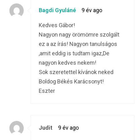
Bagdi Gyuláné
9 év ago
Kedves Gábor!
Nagyon nagy örömömre szolgált
ez a az írás! Nagyon tanulságos
,amit eddig is tudtam igaz,De
nagyon kedves nekem!
Sok szeretettel kívánok neked
Boldog Békés Karácsonyt!
Eszter
Judit
9 év ago