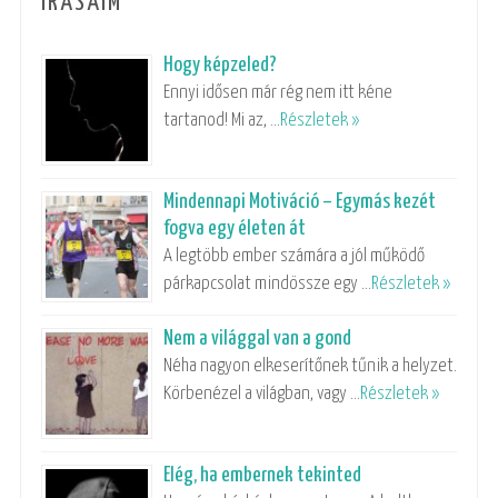
ÍRÁSAIM
Hogy képzeled?
Ennyi idősen már rég nem itt kéne
tartanod! Mi az, …
Részletek »
Mindennapi Motiváció – Egymás kezét
fogva egy életen át
A legtöbb ember számára a jól működő
párkapcsolat mindössze egy …
Részletek »
Nem a világgal van a gond
Néha nagyon elkeserítőnek tűnik a helyzet.
Körbenézel a világban, vagy …
Részletek »
Elég, ha embernek tekinted