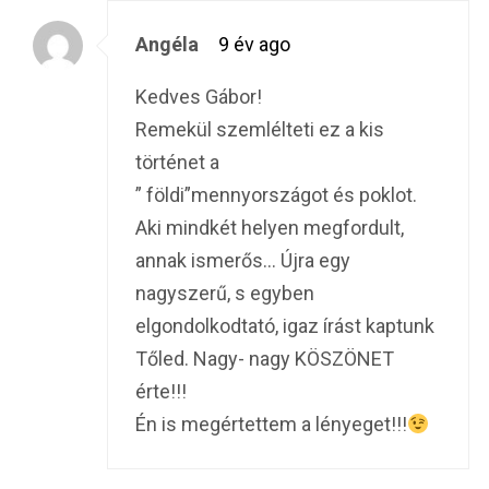
Angéla
9 év ago
Kedves Gábor!
Remekül szemlélteti ez a kis
történet a
” földi”mennyországot és poklot.
Aki mindkét helyen megfordult,
annak ismerős… Újra egy
nagyszerű, s egyben
elgondolkodtató, igaz írást kaptunk
Tőled. Nagy- nagy KÖSZÖNET
érte!!!
Én is megértettem a lényeget!!!