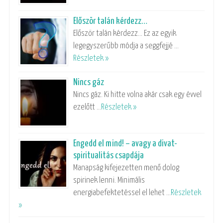
Először talán kérdezz…
Először talán kérdezz… Ez az egyik
legegyszerűbb módja a seggfejjé …
Részletek »
Nincs gáz
Nincs gáz. Ki hitte volna akár csak egy évvel
ezelőtt …
Részletek »
Engedd el mind! – avagy a divat-
spiritualitás csapdája
Manapság kifejezetten menő dolog
spirinek lenni. Minimális
energiabefektetéssel el lehet …
Részletek
»