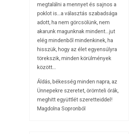
megtalálni a mennyet és sajnos a
poklot is…a választás szabadsága
adott, ha nem görcsölünk, nem
akarunk magunknak mindent…jut
elég mindenből mindenkinek, ha
hisszük, hogy az élet egyensúlyra
törekszik, minden körülmények
között…
Áldás, békesség minden napra, az
Ünnepekre szeretet, örömteli órák,
meghitt együttlét szeretteiddel!
Magdolna Sopronból