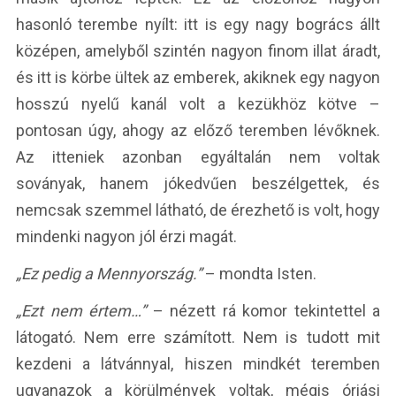
hasonló terembe nyílt: itt is egy nagy bogrács állt
középen, amelyből szintén nagyon finom illat áradt,
és itt is körbe ültek az emberek, akiknek egy nagyon
hosszú nyelű kanál volt a kezükhöz kötve –
pontosan úgy, ahogy az előző teremben lévőknek.
Az itteniek azonban egyáltalán nem voltak
soványak, hanem jókedvűen beszélgettek, és
nemcsak szemmel látható, de érezhető is volt, hogy
mindenki nagyon jól érzi magát.
„Ez pedig a Mennyország.”
– mondta Isten.
„Ezt nem értem…”
– nézett rá komor tekintettel a
látogató. Nem erre számított. Nem is tudott mit
kezdeni a látvánnyal, hiszen mindkét teremben
ugyanazok a körülmények voltak, mégis óriási