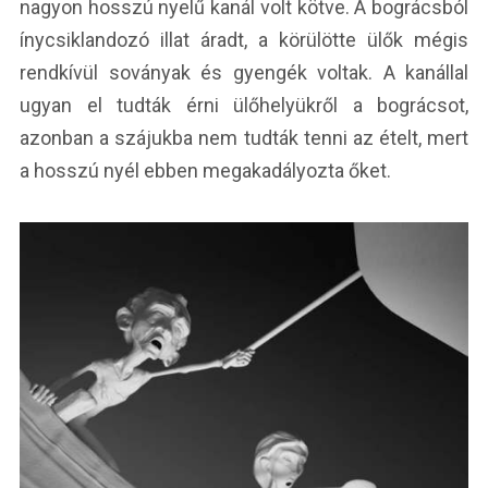
nagyon hosszú nyelű kanál volt kötve. A bográcsból
ínycsiklandozó illat áradt, a körülötte ülők mégis
rendkívül soványak és gyengék voltak. A kanállal
ugyan el tudták érni ülőhelyükről a bográcsot,
azonban a szájukba nem tudták tenni az ételt, mert
a hosszú nyél ebben megakadályozta őket.