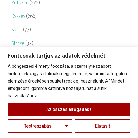
Motiváció
(272)
Összes
(666)
Sport
(77)
Stroke
(32)
Fontosnak tartjuk az adatok védelmét
Tanmesék
(130)
A böngészési élmény fokozása, a személyre szabott
Túlélők
(5)
hirdetések vagy tartalmak megjelenítése, valamint a forgalom
elemzése érdekében sütiket (cookie) használunk. A "Mindet
elfogadom" gombra kattintva hozzájárulhat a sütik
használatához.
Az összes elfogadása
Testreszabás
Elutasít