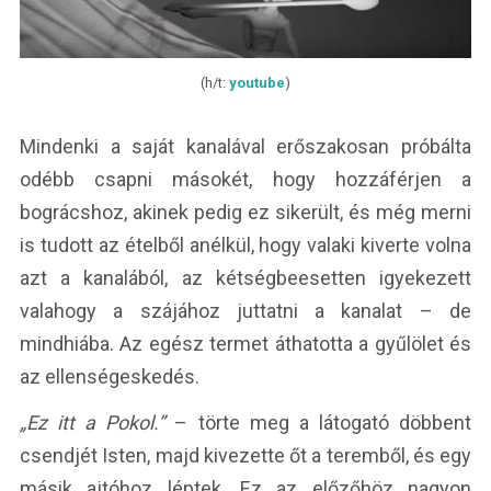
(h/t:
youtube
)
Mindenki a saját kanalával erőszakosan próbálta
odébb csapni másokét, hogy hozzáférjen a
bográcshoz, akinek pedig ez sikerült, és még merni
is tudott az ételből anélkül, hogy valaki kiverte volna
azt a kanalából, az kétségbeesetten igyekezett
valahogy a szájához juttatni a kanalat – de
mindhiába. Az egész termet áthatotta a gyűlölet és
az ellenségeskedés.
„Ez itt a Pokol.”
– törte meg a látogató döbbent
csendjét Isten, majd kivezette őt a teremből, és egy
másik ajtóhoz léptek. Ez az előzőhöz nagyon