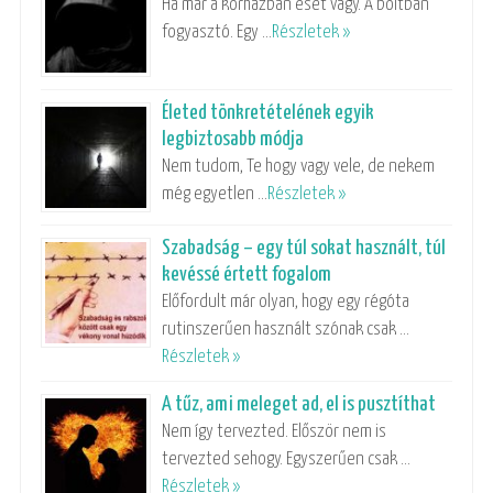
Ha már a kórházban eset vagy. A boltban
fogyasztó. Egy …
Részletek »
Életed tönkretételének egyik
legbiztosabb módja
Nem tudom, Te hogy vagy vele, de nekem
még egyetlen …
Részletek »
Szabadság – egy túl sokat használt, túl
kevéssé értett fogalom
Előfordult már olyan, hogy egy régóta
rutinszerűen használt szónak csak …
Részletek »
A tűz, ami meleget ad, el is pusztíthat
Nem így tervezted. Először nem is
tervezted sehogy. Egyszerűen csak …
Részletek »