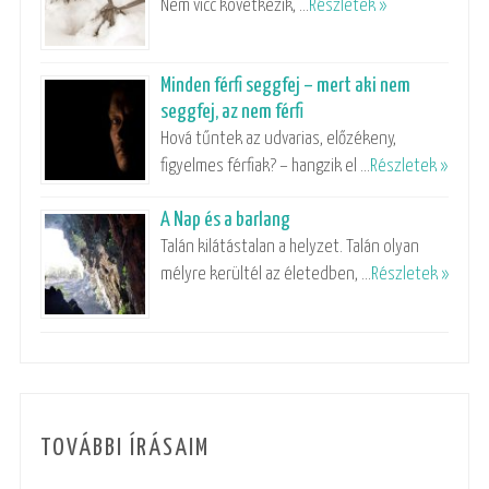
Nem vicc következik, …
Részletek »
Minden férfi seggfej – mert aki nem
seggfej, az nem férfi
Hová tűntek az udvarias, előzékeny,
figyelmes férfiak? – hangzik el …
Részletek »
A Nap és a barlang
Talán kilátástalan a helyzet. Talán olyan
mélyre kerültél az életedben, …
Részletek »
TOVÁBBI ÍRÁSAIM