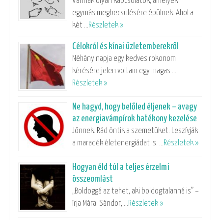
Vannak olyan kapcsolatok, amelyek
egymás megbecsülésére épülnek. Ahol a
két …
Részletek »
Célokról és kínai üzletemberekről
Néhány napja egy kedves rokonom
kérésére jelen voltam egy magas …
Részletek »
Ne hagyd, hogy belőled éljenek – avagy
az energiavámpírok hatékony kezelése
Jönnek. Rád öntik a szemetüket. Leszívják
a maradék életenergiádat is. …
Részletek »
Hogyan éld túl a teljes érzelmi
összeomlást
„Boldoggá az tehet, aki boldogtalanná is” –
írja Márai Sándor, …
Részletek »