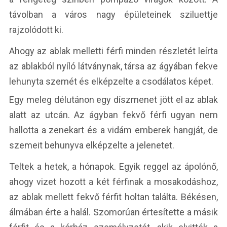
távolban a város nagy épületeinek sziluettje
rajzolódott ki.
Ahogy az ablak melletti férfi minden részletét leírta
az ablakból nyíló látványnak, társa az ágyában fekve
lehunyta szemét és elképzelte a csodálatos képet.
Egy meleg délutánon egy díszmenet jött el az ablak
alatt az utcán. Az ágyban fekvő férfi ugyan nem
hallotta a zenekart és a vidám emberek hangját, de
szemeit behunyva elképzelte a jelenetet.
Teltek a hetek, a hónapok. Egyik reggel az ápolónő,
ahogy vizet hozott a két férfinak a mosakodáshoz,
az ablak mellett fekvő férfit holtan találta. Békésen,
álmában érte a halál. Szomorúan értesítette a másik