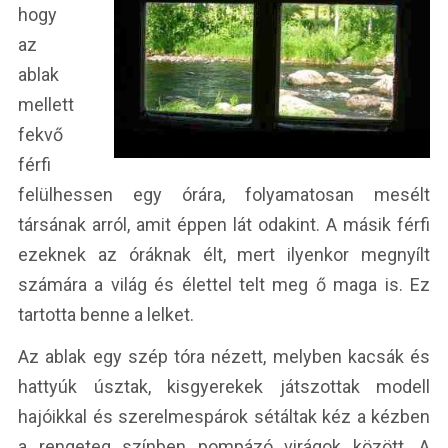
hogy
az
ablak
mellett
fekvő
férfi
felülhessen egy órára, folyamatosan mesélt
társának arról, amit éppen lát odakint. A másik férfi
ezeknek az óráknak élt, mert ilyenkor megnyílt
számára a világ és élettel telt meg ő maga is. Ez
tartotta benne a lelket.
Az ablak egy szép tóra nézett, melyben kacsák és
hattyúk úsztak, kisgyerekek játszottak modell
hajóikkal és szerelmespárok sétáltak kéz a kézben
a rengeteg színben pompázó virágok között. A