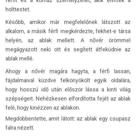
férfit és a kórház személyzetét, akik elvitték a
holttestet.
Később, amikor már megfelelőnek látszott az
alkalom, a másik férfi megkérdezte, fekhet-e társa
helyén, az ablak mellett. A nővér örömmel
megágyazott neki ott és segített átfeküdnie az
ablak mellé.
Ahogy a nővér magára hagyta, a férfi lassan,
fájdalmaival küzdve felkönyökölt egyik oldalára,
hogy hosszú idő után először lássa a kinti világ
szépségeit. Nehézkesen elfordította fejét az ablak
felé, hogy kinézzen az ablakon.
Megdöbbentette, amit látott: az ablak egy csupasz
falra nézett.