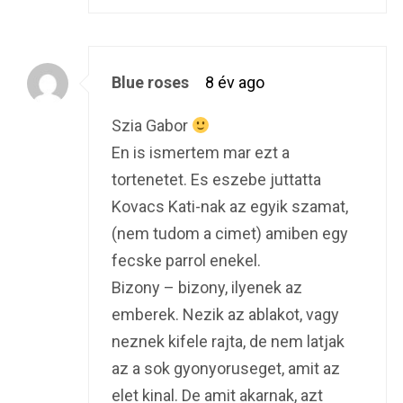
Blue roses
8 év ago
Szia Gabor
En is ismertem mar ezt a
tortenetet. Es eszebe juttatta
Kovacs Kati-nak az egyik szamat,
(nem tudom a cimet) amiben egy
fecske parrol enekel.
Bizony – bizony, ilyenek az
emberek. Nezik az ablakot, vagy
neznek kifele rajta, de nem latjak
az a sok gyonyoruseget, amit az
elet kinal. De amit akarnak, azt