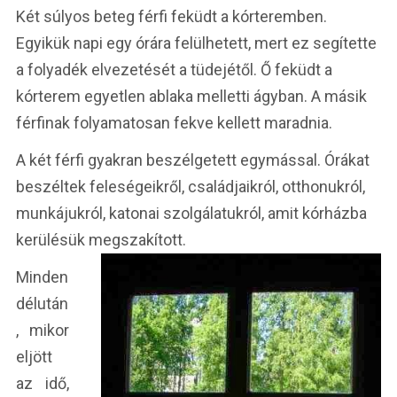
Két súlyos beteg férfi feküdt a kórteremben.
Egyikük napi egy órára felülhetett, mert ez segítette
a folyadék elvezetését a tüdejétől. Ő feküdt a
kórterem egyetlen ablaka melletti ágyban. A másik
férfinak folyamatosan fekve kellett maradnia.
A két férfi gyakran beszélgetett egymással. Órákat
beszéltek feleségeikről, családjaikról, otthonukról,
munkájukról, katonai szolgálatukról, amit kórházba
kerülésük megszakított.
Minden
délután
, mikor
eljött
az idő,