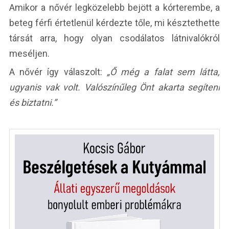
Amikor a nővér legközelebb bejött a kórterembe, a
beteg férfi értetlenül kérdezte tőle, mi késztethette
társát arra, hogy olyan csodálatos látnivalókról
meséljen.
A nővér így válaszolt:
„Ő még a falat sem látta,
ugyanis vak volt. Valószínűleg Önt akarta segíteni
és biztatni.”