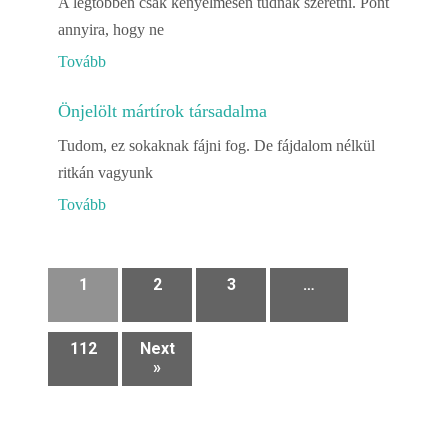
A legtöbben csak kényelmesen tudnak szeretni. Pont
annyira, hogy ne
Tovább
Önjelölt mártírok társadalma
Tudom, ez sokaknak fájni fog. De fájdalom nélkül
ritkán vagyunk
Tovább
1
2
3
…
112
Next
»