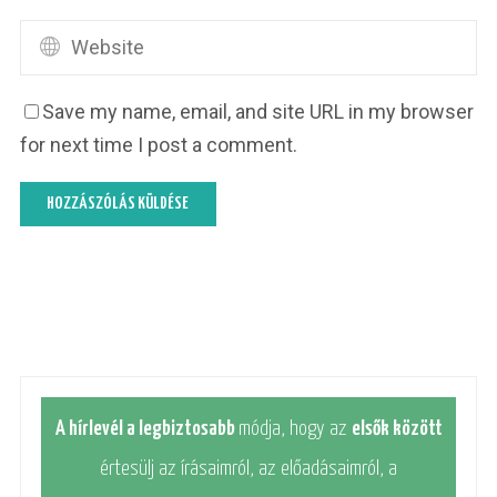
Save my name, email, and site URL in my browser
for next time I post a comment.
A hírlevél a legbiztosabb
módja, hogy az
elsők között
értesülj az írásaimról, az előadásaimról, a