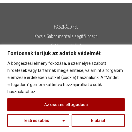
HASZNÁLD FEL
Kocsis Gábor mentális segítő, coach
info@hasznaldfel.hu
Fontosnak tartjuk az adatok védelmét
hasznaldfel.hu © 2013-2021
A böngészési élmény fokozása, a személyre szabott
Írásaim szerzői jogi védelem alatt állnak, felhasználásuk kizárólag az
hirdetések vagy tartalmak megjelenítése, valamint a forgalom
Adatvédelmi szabályzatnak megfelelően engedélyezett.
elemzése érdekében sütiket (cookie) használunk. A "Mindet
Adatvédelem
◊
Adatkezelés
◊
Általános szerződési feltételek
◊
elfogadom" gombra kattintva hozzájárulhat a sütik
használatához.
Kapcsolat
Az összes elfogadása
Testreszabás
Elutasít