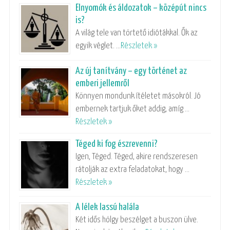
Elnyomók és áldozatok – középút nincs
is?
A világ tele van törtető idiótákkal. Ők az
egyik véglet. …
Részletek »
Az új tanítvány – egy történet az
emberi jellemről
Könnyen mondunk ítéletet másokról. Jó
embernek tartjuk őket addig, amíg …
Részletek »
Téged ki fog észrevenni?
Igen, Téged. Téged, akire rendszeresen
rátolják az extra feladatokat, hogy …
Részletek »
A lélek lassú halála
Két idős hölgy beszélget a buszon ülve.