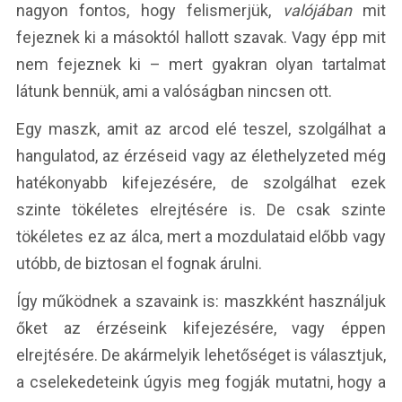
nagyon fontos, hogy felismerjük,
valójában
mit
fejeznek ki a másoktól hallott szavak. Vagy épp mit
nem fejeznek ki – mert gyakran olyan tartalmat
látunk bennük, ami a valóságban nincsen ott.
Egy maszk, amit az arcod elé teszel, szolgálhat a
hangulatod, az érzéseid vagy az élethelyzeted még
hatékonyabb kifejezésére, de szolgálhat ezek
szinte tökéletes elrejtésére is. De csak szinte
tökéletes ez az álca, mert a mozdulataid előbb vagy
utóbb, de biztosan el fognak árulni.
Így működnek a szavaink is: maszkként használjuk
őket az érzéseink kifejezésére, vagy éppen
elrejtésére. De akármelyik lehetőséget is választjuk,
a cselekedeteink úgyis meg fogják mutatni, hogy a