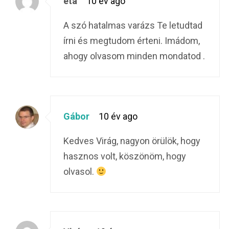
eta
10 év ago
A szó hatalmas varázs Te letudtad
írni és megtudom érteni. Imádom,
ahogy olvasom minden mondatod .
Gábor
10 év ago
Kedves Virág, nagyon örülök, hogy
hasznos volt, köszönöm, hogy
olvasol.