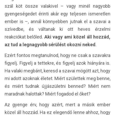
szál köt össze valakivel – vagy minél nagyobb
gyengeségedet érinti akár egy teljesen ismeretlen
ember is –, annál könnyebben jutnak el a szavai a
szívedbe, és váltanak ki ott heves érzelmi
reakciókat belőled.
Aki vagy ami közel áll hozzád,
az tud a legnagyobb sérülést okozni neked
.
Ezért fontos megtanulnod, hogy ne csak a szavakra
figyelj. Figyelj a tettekre, és figyelj azok hiányára is.
Ha valaki megbánt, keresd a szavai mögött azt, hogy
mi adott azoknak életet. Miért születtek meg benne,
és miért tudnak újjászületni benned? Miért nem
maradnak halottak? Miért fogadod el őket?
Az gyenge érv, hogy azért, mert a másik ember
közel áll hozzád. Ha ez elegendő lenne ahhoz, hogy