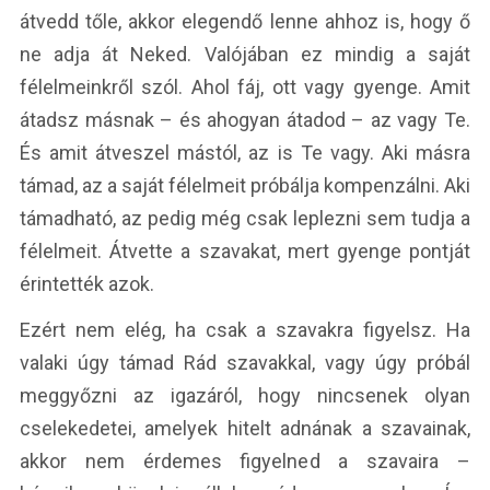
átvedd tőle, akkor elegendő lenne ahhoz is, hogy ő
ne adja át Neked. Valójában ez mindig a saját
félelmeinkről szól. Ahol fáj, ott vagy gyenge. Amit
átadsz másnak – és ahogyan átadod – az vagy Te.
És amit átveszel mástól, az is Te vagy. Aki másra
támad, az a saját félelmeit próbálja kompenzálni. Aki
támadható, az pedig még csak leplezni sem tudja a
félelmeit. Átvette a szavakat, mert gyenge pontját
érintették azok.
Ezért nem elég, ha csak a szavakra figyelsz. Ha
valaki úgy támad Rád szavakkal, vagy úgy próbál
meggyőzni az igazáról, hogy nincsenek olyan
cselekedetei, amelyek hitelt adnának a szavainak,
akkor nem érdemes figyelned a szavaira –