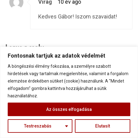
Virág
10 év ago
Kedves Gábor! Iszom szavaidat!
Leave a reply
Fontosnak tartjuk az adatok védelmét
Default Comments (11)
Facebook Comments
A böngészési élmény fokozása, a személyre szabott
hirdetések vagy tartalmak megjelenítése, valamint a forgalom
Az e-mail címet nem tesszük közzé.
A kötelező
elemzése érdekében sütiket (cookie) használunk. A "Mindet
elfogadom" gombra kattintva hozzájárulhat a sütik
mezőket
*
karakterrel jelöltük
használatához.
Az összes elfogadása
Testreszabás
Elutasít