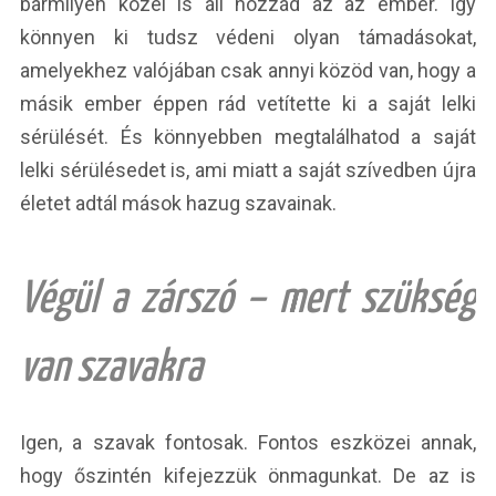
bármilyen közel is áll hozzád az az ember. Így
könnyen ki tudsz védeni olyan támadásokat,
amelyekhez valójában csak annyi közöd van, hogy a
másik ember éppen rád vetítette ki a saját lelki
sérülését. És könnyebben megtalálhatod a saját
lelki sérülésedet is, ami miatt a saját szívedben újra
életet adtál mások hazug szavainak.
Végül a zárszó – mert szükség
van szavakra
Igen, a szavak fontosak. Fontos eszközei annak,
hogy őszintén kifejezzük önmagunkat. De az is