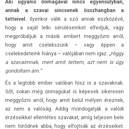
Aki ugyanis önmagával nincs egyensúlyban,
annak a szavai sincsenek összhangban a
tetteivel
. Ilyenkor válik a szó annak eszközévé,
hogy a saját lelki sérüléseinket elfedjük, vagy
megpróbáljuk a másik embert meggyőzni arról,
hogy amit cselekszünk – vagy éppen a
cselekedeteink hiánya – valójában nem igaz.
„Higgy
a szavaimnak, mert amit tettem, azt nem is úgy
gondoltam ám.”
És a legtöbb ember valóban hisz is a szavaknak.
Sőt, sokan még önmagukat is képesek sikeresen
meggyőzni arról, hogy amit belül mélyen éreznek,
az nem a valóság. Addig mondogatják a valódi
érzéseikkel ellentétes szavakat, amíg teljesen bele
nem törődnek abba, hogy elfojtsák az érzéseiket.