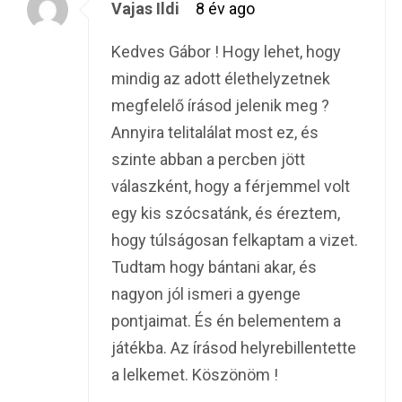
Vajas Ildi
8 év ago
Kedves Gábor ! Hogy lehet, hogy
mindig az adott élethelyzetnek
megfelelő írásod jelenik meg ?
Annyira telitalálat most ez, és
szinte abban a percben jött
válaszként, hogy a férjemmel volt
egy kis szócsatánk, és éreztem,
hogy túlságosan felkaptam a vizet.
Tudtam hogy bántani akar, és
nagyon jól ismeri a gyenge
pontjaimat. És én belementem a
játékba. Az írásod helyrebillentette
a lelkemet. Köszönöm !