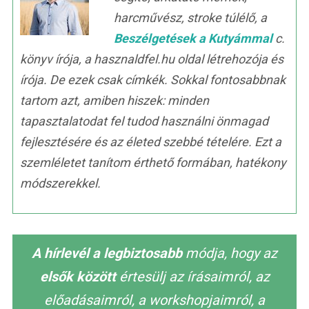
harcművész, stroke túlélő, a
Beszélgetések a Kutyámmal
c.
könyv írója, a hasznaldfel.hu oldal létrehozója és
írója. De ezek csak címkék. Sokkal fontosabbnak
tartom azt, amiben hiszek: minden
tapasztalatodat fel tudod használni önmagad
fejlesztésére és az életed szebbé tételére. Ezt a
szemléletet tanítom érthető formában, hatékony
módszerekkel.
A hírlevél a legbiztosabb
módja, hogy az
elsők között
értesülj az írásaimról, az
előadásaimról, a workshopjaimról, a