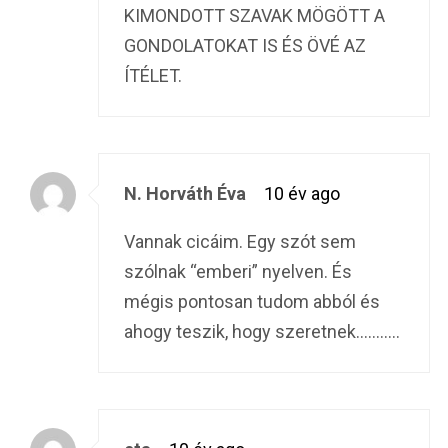
KIMONDOTT SZAVAK MÖGÖTT A
GONDOLATOKAT IS ÉS ÖVÉ AZ
ÍTÉLET.
N. Horváth Éva
10 év ago
Vannak cicáim. Egy szót sem
szólnak “emberi” nyelven. És
mégis pontosan tudom abból és
ahogy teszik, hogy szeretnek………..