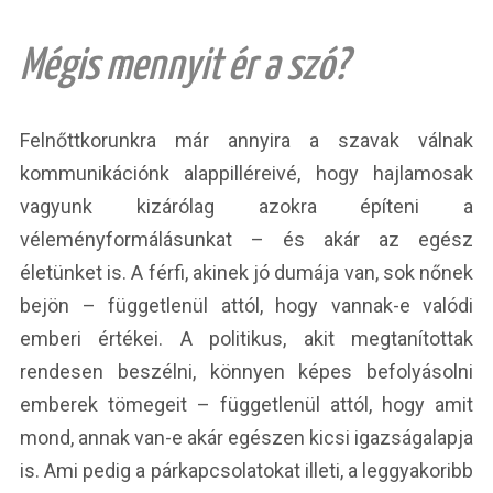
Mégis mennyit ér a szó?
Felnőttkorunkra már annyira a szavak válnak
kommunikációnk alappilléreivé, hogy hajlamosak
vagyunk kizárólag azokra építeni a
véleményformálásunkat – és akár az egész
életünket is. A férfi, akinek jó dumája van, sok nőnek
bejön – függetlenül attól, hogy vannak-e valódi
emberi értékei. A politikus, akit megtanítottak
rendesen beszélni, könnyen képes befolyásolni
emberek tömegeit – függetlenül attól, hogy amit
mond, annak van-e akár egészen kicsi igazságalapja
is. Ami pedig a párkapcsolatokat illeti, a leggyakoribb