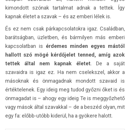
kimondott szónak tartalmat adnak a tettek. Így
kapnak életet a szavak – és az emberi lélek is.
És ez nem csak párkapcsolatokra igaz. Családban,
barátságban, üzletben, és bármilyen más emberi
kapcsolatban is
érdemes minden egyes mástól
hallott szó mögé kérdőjelet tenned, amíg azok
tettek által nem kapnak életet
. De a saját
szavaidra is igaz ez. Ha nem cselekszel, akkor a
másoknak és önmagadnak mondott szavaid is
értéktelenek. Egy ideig meg tudod győzni őket is és
önmagadat is – ahogy egy ideig Te is meggyőzhető
vagy mások által szavakkal – de a beszéd olyan, mit
egy fa: előbb-utóbb kiderül, ha a gyökere halott.