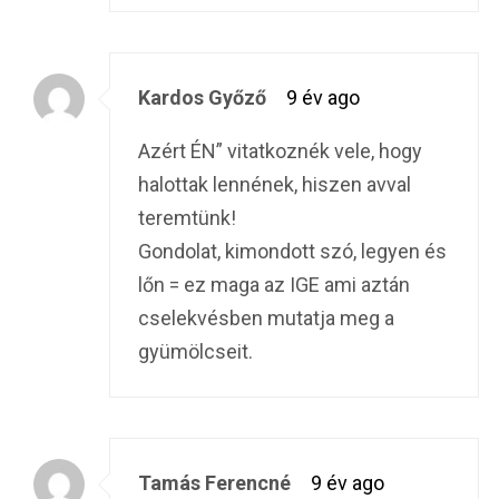
Kardos Győző
9 év ago
Azért ÉN” vitatkoznék vele, hogy
halottak lennének, hiszen avval
teremtünk!
Gondolat, kimondott szó, legyen és
lőn = ez maga az IGE ami aztán
cselekvésben mutatja meg a
gyümölcseit.
Tamás Ferencné
9 év ago