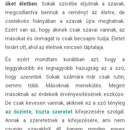
őket életben
. Sokak szívébe eljutnak a szavak,
megcsillantva bennük a reményt az életre, de
cselekvés hiányában a szavak újra meghalnak.
Ezért van az, hogy akinek csak szavai vannak, az
másokat és önmagát is csak becsapni tudja. Életet
hirdet ott, ahol az életnek nincsen táptalaja.
És ezért mondtam korábban azt, hogy a
leggyakoribb és legnagyobb hazugság az a szó,
hogy
szeretlek
. Sokak számára már csak rutin,
semmi több. Másoknak menekülés. Megint
másoknak az érdekeik érvényesítésének eszköze.
De csak kevesen vannak, akiknek ez a szó tényleg
az őszinte, tiszta szeretet
kifejezésére szolgál.
Annak a szeretetnek a kifejezésére, ami nem
csupán szavakból áll, hanem minden egyes