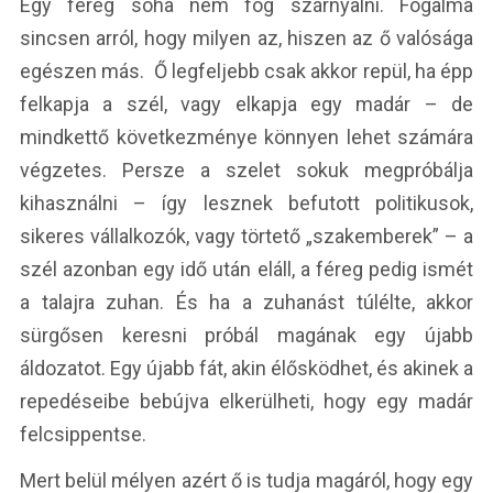
Egy féreg soha nem fog szárnyalni. Fogalma
sincsen arról, hogy milyen az, hiszen az ő valósága
egészen más. Ő legfeljebb csak akkor repül, ha épp
felkapja a szél, vagy elkapja egy madár – de
mindkettő következménye könnyen lehet számára
végzetes. Persze a szelet sokuk megpróbálja
kihasználni – így lesznek befutott politikusok,
sikeres vállalkozók, vagy törtető „szakemberek” – a
szél azonban egy idő után eláll, a féreg pedig ismét
a talajra zuhan. És ha a zuhanást túlélte, akkor
sürgősen keresni próbál magának egy újabb
áldozatot. Egy újabb fát, akin élősködhet, és akinek a
repedéseibe bebújva elkerülheti, hogy egy madár
felcsippentse.
Mert belül mélyen azért ő is tudja magáról, hogy egy