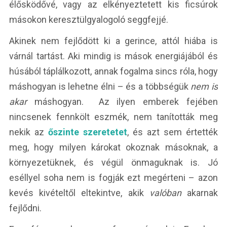
élősködővé, vagy az elkényeztetett kis ficsúrok
másokon keresztülgyalogoló seggfejjé.
Akinek nem fejlődött ki a gerince, attól hiába is
várnál tartást. Aki mindig is mások energiájából és
húsából táplálkozott, annak fogalma sincs róla, hogy
máshogyan is lehetne élni – és a többségük
nem is
akar
máshogyan. Az ilyen emberek fejében
nincsenek fennkölt eszmék, nem tanították meg
nekik az
őszinte szeretetet
, és azt sem értették
meg, hogy milyen károkat okoznak másoknak, a
környezetüknek, és végül önmaguknak is. Jó
eséllyel soha nem is fogják ezt megérteni – azon
kevés kivételtől eltekintve, akik
valóban
akarnak
fejlődni.