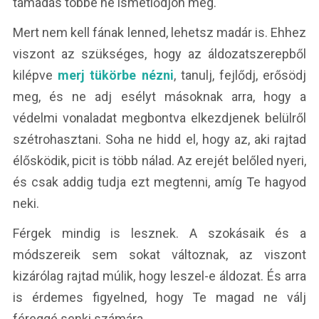
támadás többé ne ismétlődjön meg.
Mert nem kell fának lenned, lehetsz madár is. Ehhez
viszont az szükséges, hogy az áldozatszerepből
kilépve
merj tükörbe nézni
, tanulj, fejlődj, erősödj
meg, és ne adj esélyt másoknak arra, hogy a
védelmi vonaladat megbontva elkezdjenek belülről
szétrohasztani. Soha ne hidd el, hogy az, aki rajtad
élősködik, picit is több nálad. Az erejét belőled nyeri,
és csak addig tudja ezt megtenni, amíg Te hagyod
neki.
Férgek mindig is lesznek. A szokásaik és a
módszereik sem sokat változnak, az viszont
kizárólag rajtad múlik, hogy leszel-e áldozat. És arra
is érdemes figyelned, hogy Te magad ne válj
féreggé senki számára.