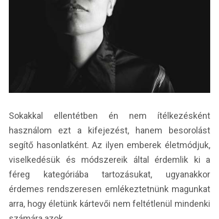
Sokakkal ellentétben én nem ítélkezésként
használom ezt a kifejezést, hanem besorolást
segítő hasonlatként. Az ilyen emberek életmódjuk,
viselkedésük és módszereik által érdemlik ki a
féreg kategóriába tartozásukat, ugyanakkor
érdemes rendszeresen emlékeztetnünk magunkat
arra, hogy életünk kártevői nem feltétlenül mindenki
számára azok.