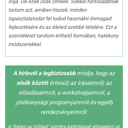
írója. De ezek csak címkék. Sokkal fontosabbnak
tartom azt, amiben hiszek: minden
tapasztalatodat fel tudod használni önmagad
fejlesztésére és az életed szebbé tételére. Ezt a
szemléletet tanítom érthető formában, hatékony
módszerekkel.
A hírlevél a legbiztosabb
módja, hogy az
elsők között
értesülj az írásaimról, az
előadásaimról, a workshopjaimról, a
jótékonysági programjaimról és egyéb
rendezvényeimről:
A "Kérem az infókat" gombra kattintással elfogadom az