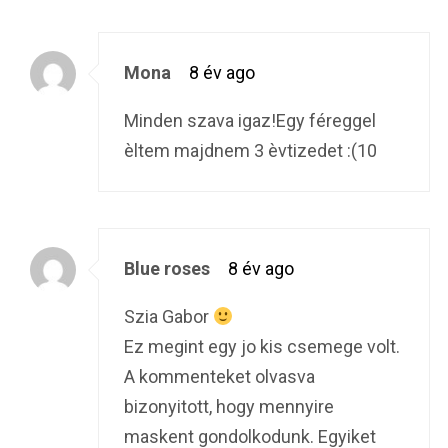
Mona
8 év ago
Minden szava igaz!Egy féreggel
èltem majdnem 3 èvtizedet :(10
Blue roses
8 év ago
Szia Gabor
Ez megint egy jo kis csemege volt.
A kommenteket olvasva
bizonyitott, hogy mennyire
maskent gondolkodunk. Egyiket