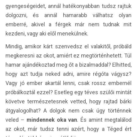
gyengeségeidet, annál hatékonyabban tudsz rajtuk
dolgozni, és annál hamarabb válhatsz olyan
emberré, akivel a férgek már nem tudnak mit
kezdeni, vagy aki elől menekülnek.
Mindig, amikor kárt szenvedsz el valakitől, próbáld
megkeresni az okot, amiért ez megtörténhetett. Túl
hamar ajándékoztad meg őt a bizalmaddal? Elhitted,
hogy azt tudja neked adni, amire régóta vágysz?
Vagy jó ember akartál lenni, csak rossz embernél
próbálkoztál ezzel? Esetleg egy téves szülői mintát
követve természetesnek vetted, hogy rajtad bárki
átgyalogolhat? A dolgok nem csak úgy történnek
veled –
mindennek oka van
. És amint megtalálod
az okot, már tudsz tenni azért, hogy a Téged ért