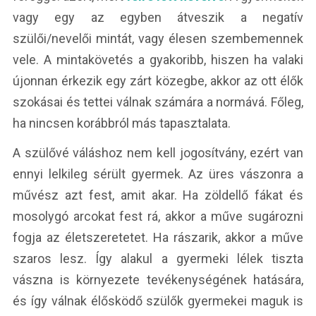
vagy egy az egyben átveszik a negatív
szülői/nevelői mintát, vagy élesen szembemennek
vele. A mintakövetés a gyakoribb, hiszen ha valaki
újonnan érkezik egy zárt közegbe, akkor az ott élők
szokásai és tettei válnak számára a normává. Főleg,
ha nincsen korábbról más tapasztalata.
A szülővé váláshoz nem kell jogosítvány, ezért van
ennyi lelkileg sérült gyermek. Az üres vászonra a
művész azt fest, amit akar. Ha zöldellő fákat és
mosolygó arcokat fest rá, akkor a műve sugározni
fogja az életszeretetet. Ha rászarik, akkor a műve
szaros lesz. Így alakul a gyermeki lélek tiszta
vászna is környezete tevékenységének hatására,
és így válnak élősködő szülők gyermekei maguk is