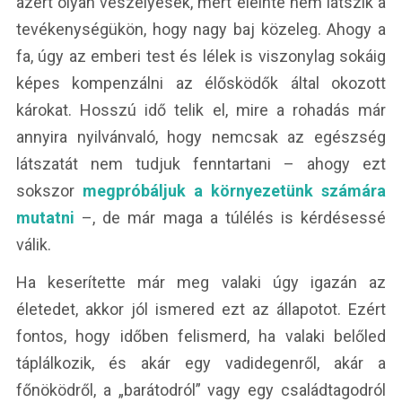
azért olyan veszélyesek, mert eleinte nem látszik a
tevékenységükön, hogy nagy baj közeleg. Ahogy a
fa, úgy az emberi test és lélek is viszonylag sokáig
képes kompenzálni az élősködők által okozott
károkat. Hosszú idő telik el, mire a rohadás már
annyira nyilvánvaló, hogy nemcsak az egészség
látszatát nem tudjuk fenntartani – ahogy ezt
sokszor
megpróbáljuk a környezetünk számára
mutatni
–, de már maga a túlélés is kérdésessé
válik.
Ha keserítette már meg valaki úgy igazán az
életedet, akkor jól ismered ezt az állapotot. Ezért
fontos, hogy időben felismerd, ha valaki belőled
táplálkozik, és akár egy vadidegenről, akár a
főnöködről, a „barátodról” vagy egy családtagodról