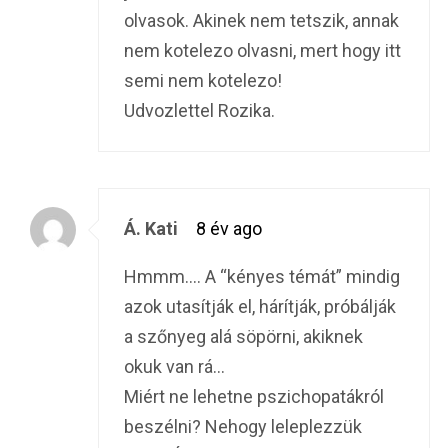
olvasok. Akinek nem tetszik, annak
nem kotelezo olvasni, mert hogy itt
semi nem kotelezo!
Udvozlettel Rozika.
Á. Kati
8 év ago
Hmmm…. A “kényes témát” mindig
azok utasítják el, hárítják, próbálják
a szőnyeg alá söpörni, akiknek
okuk van rá…
Miért ne lehetne pszichopatákról
beszélni? Nehogy leleplezzük