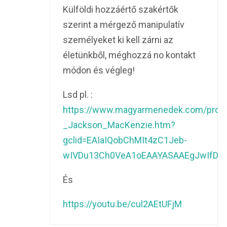
Külföldi hozzáértő szakértők
szerint a mérgező manipulatív
személyeket ki kell zárni az
életünkből, méghozzá no kontakt
módon és végleg!
Lsd pl. :
https://www.magyarmenedek.com/prod
_Jackson_MacKenzie.htm?
gclid=EAIaIQobChMIt4zC1Jeb-
wIVDu13Ch0VeA1oEAAYASAAEgJwIfD_
És
https://youtu.be/cul2AEtUFjM