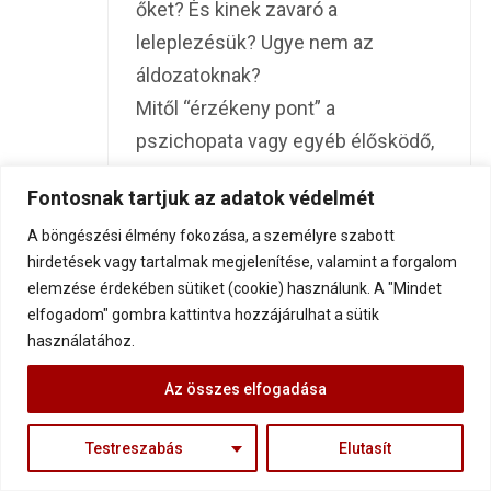
őket? És kinek zavaró a
leleplezésük? Ugye nem az
áldozatoknak?
Mitől “érzékeny pont” a
pszichopata vagy egyéb élősködő,
személyiségzavaros? Talán mert
Fontosnak tartjuk az adatok védelmét
túl sokan vannak, és túl nagy
A böngészési élmény fokozása, a személyre szabott
pusztítást végeznek? És az időben
hirdetések vagy tartalmak megjelenítése, valamint a forgalom
történő felismerésük esetén nem
elemzése érdekében sütiket (cookie) használunk. A "Mindet
tudnak kellően “kibontakozni”?
elfogadom" gombra kattintva hozzájárulhat a sütik
használatához.
Akinek zavarja a “finom” lelkét, ne
olvassa. De manipulálni se
Az összes elfogadása
próbáljon…
Testreszabás
Elutasít