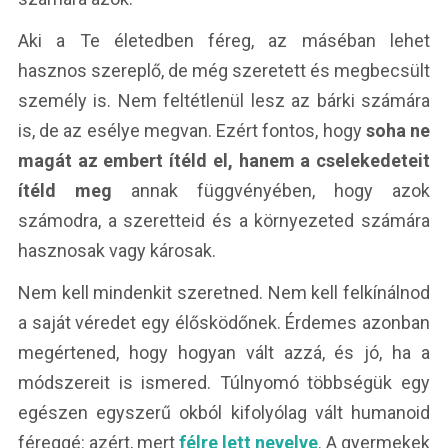
Aki a Te életedben féreg, az máséban lehet
hasznos szereplő, de még szeretett és megbecsült
személy is. Nem feltétlenül lesz az bárki számára
is, de az esélye megvan. Ezért fontos, hogy
soha ne
magát az embert ítéld el, hanem a cselekedeteit
ítéld meg
annak függvényében, hogy azok
számodra, a szeretteid és a környezeted számára
hasznosak vagy károsak.
Nem kell mindenkit szeretned. Nem kell felkínálnod
a saját véredet egy élősködőnek. Érdemes azonban
megértened, hogy hogyan vált azzá, és jó, ha a
módszereit is ismered. Túlnyomó többségük egy
egészen egyszerű okból kifolyólag vált humanoid
féreggé: azért, mert
félre lett nevelve
. A gyermekek