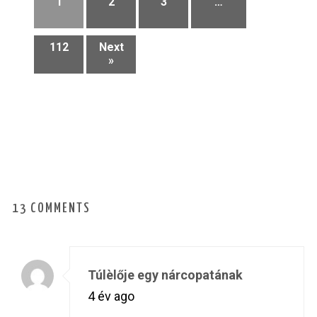
1
2
3
…
112
Next
»
13 COMMENTS
Túlèlője egy nárcopatának
4 év ago