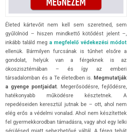
Életed kártevőit nem kell sem szeretned, sem
gyűlölnöd – hiszen mindkettő kötődést jelent –,
inkább találd meg
a megfelelő védekezési módot
ellenük. Bármilyen furcsának is tűnhet elsőre a
gondolat, helyük van a férgeknek is az
ökoszisztémában – és így az emberi
társadalomban és a Te életedben is.
Megmutatják
a gyenge pontjaidat
. Megerősödésre, fejlődésre,
hatékonyabb működésre késztetnek. A
repedéseiden keresztül jutnak be – ott, ahol nem
elég erős a védelmi vonalad. Ahol nem készítettek
fel gyermekkorodban támadásra, vagy ahol egy lelki
sérülésed miatt sebezhetővé váltál. A féreg tehát