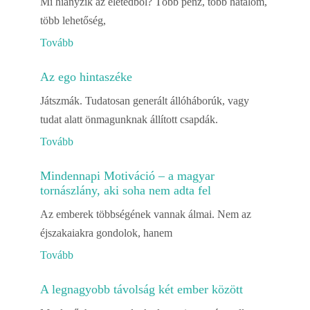
Mi hiányzik az életedből? Több pénz, több hatalom,
több lehetőség,
Tovább
Az ego hintaszéke
Játszmák. Tudatosan generált állóháborúk, vagy
tudat alatt önmagunknak állított csapdák.
Tovább
Mindennapi Motiváció – a magyar
tornászlány, aki soha nem adta fel
Az emberek többségének vannak álmai. Nem az
éjszakaiakra gondolok, hanem
Tovább
A legnagyobb távolság két ember között