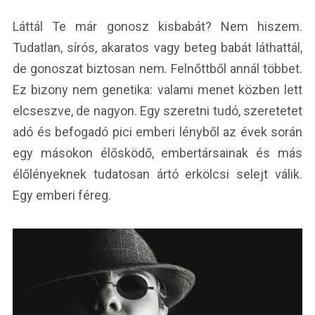
Láttál Te már gonosz kisbabát? Nem hiszem.
Tudatlan, sírós, akaratos vagy beteg babát láthattál,
de gonoszat biztosan nem. Felnőttből annál többet.
Ez bizony nem genetika: valami menet közben lett
elcseszve, de nagyon. Egy szeretni tudó, szeretetet
adó és befogadó pici emberi lényből az évek során
egy másokon élősködő, embertársainak és más
élőlényeknek tudatosan ártó erkölcsi selejt válik.
Egy emberi féreg.