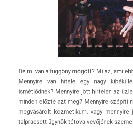
De mi van a függöny mögött? Mi az, ami ebb
Mennyire van hitele egy nagy kibékül
ismétlődnek? Mennyire jött hirtelen az üzle
minden előzte azt meg? Mennyire szépíti m
megvásárolt kozmetikum, vagy mennyire jó 
talpraesett ügynök tétova vevőjének szemei 