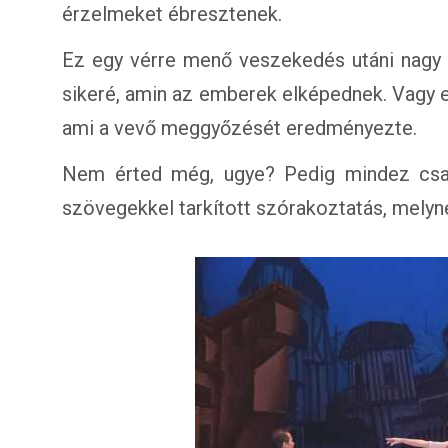
érzelmeket ébresztenek.
Ez egy vérre menő veszekedés utáni nagy ki
sikeré, amin az emberek elképednek. Vagy e
ami a vevő meggyőzését eredményezte.
Nem érted még, ugye? Pedig mindez csak 
szövegekkel tarkított szórakoztatás, melyn