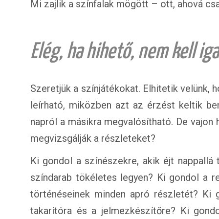
Mi zajlik a színfalak mögött – ott, ahová c
Elég, ha hihető, nem kell ig
Szeretjük a színjátékokat. Elhitetik velünk,
leírható, miközben azt az érzést keltik b
napról a másikra megvalósítható. De vajon h
megvizsgálják a részleteket?
Ki gondol a színészekre, akik éjt nappallá 
színdarab tökéletes legyen? Ki gondol a re
történéseinek minden apró részletét? Ki g
takarítóra és a jelmezkészítőre? Ki gond