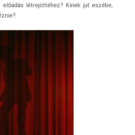
előadás létrejöttéhez? Kinek jut eszébe,
éznie?