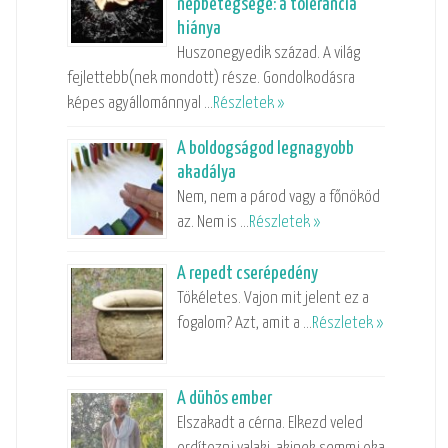
népbetegsége: a tolerancia
hiánya
Huszonegyedik század. A világ
fejlettebb(nek mondott) része. Gondolkodásra
képes agyállománnyal …
Részletek »
A boldogságod legnagyobb
akadálya
Nem, nem a párod vagy a főnököd
az. Nem is …
Részletek »
A repedt cserépedény
Tökéletes. Vajon mit jelent ez a
fogalom? Azt, amit a …
Részletek »
A dühös ember
Elszakadt a cérna. Elkezd veled