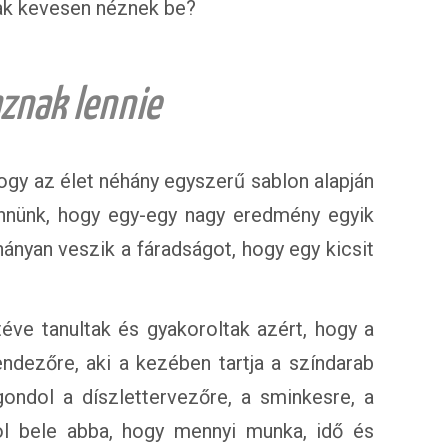
sak kevesen néznek be?
aznak lennie
 hogy az élet néhány egyszerű sablon alapján
ennünk, hogy egy-egy nagy eredmény egyik
ányan veszik a fáradságot, hogy egy kicsit
téve tanultak és gyakoroltak azért, hogy a
ndezőre, aki a kezében tartja a színdarab
ondol a díszlettervezőre, a sminkesre, a
ol bele abba, hogy mennyi munka, idő és