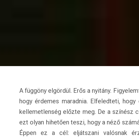
A függöny elgördül. Erős a nyitány. Figyele
hogy érdemes maradnia. Elfeledteti, hogy 
kellemetlenség előzte meg. De a színész cs
ezt olyan hihetően teszi, hogy a néző szám
Éppen ez a cél: eljátszani valósnak érz