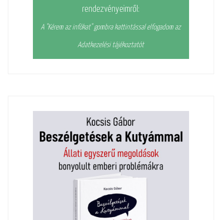
rendezvényeimről:
A "Kérem az infókat" gombra kattintással elfogadom az
Adatkezelési tájékoztatót