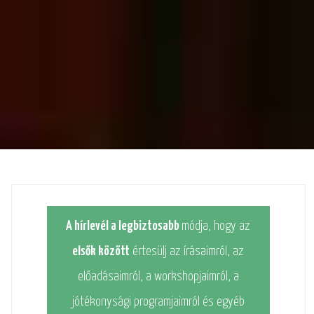
A hírlevél a legbiztosabb
módja, hogy az
elsők között
értesülj az írásaimról, az
előadásaimról, a workshopjaimról, a
jótékonysági programjaimról és egyéb