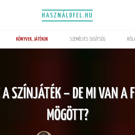
HASZNÁLDFEL.HU
KÖNYVEK, JÁTÉKOK
SZEMÉLYES SEGÍTSÉG
RÓL
 A SZÍNJÁTÉK – DE MI VAN A
MÖGÖTT?