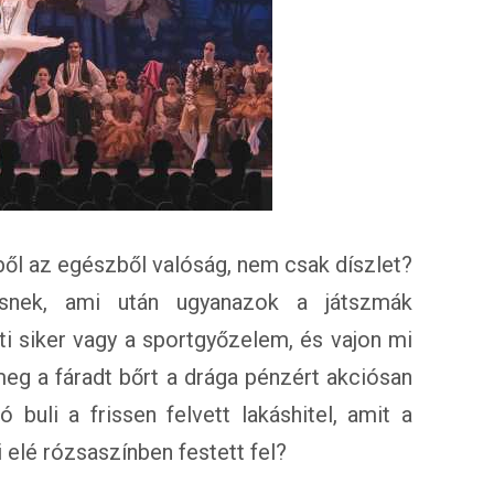
ől az egészből valóság, nem csak díszlet?
ésnek, ami után ugyanazok a játszmák
ti siker vagy a sportgyőzelem, és vajon mi
eg a fáradt bőrt a drága pénzért akciósan
buli a frissen felvett lakáshitel, amit a
elé rózsaszínben festett fel?