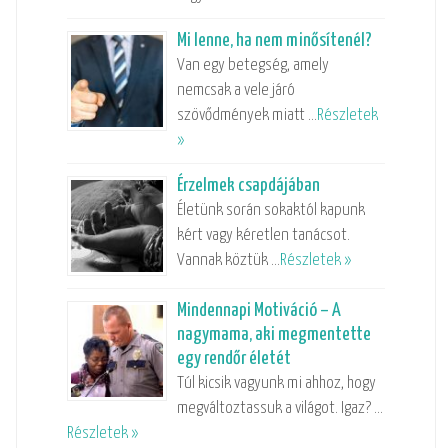
Mi lenne, ha nem minősítenél?
Van egy betegség, amely
nemcsak a vele járó
szövődmények miatt …
Részletek
»
Érzelmek csapdájában
Életünk során sokaktól kapunk
kért vagy kéretlen tanácsot.
Vannak köztük …
Részletek »
Mindennapi Motiváció – A
nagymama, aki megmentette
egy rendőr életét
Túl kicsik vagyunk mi ahhoz, hogy
megváltoztassuk a világot. Igaz? …
Részletek »