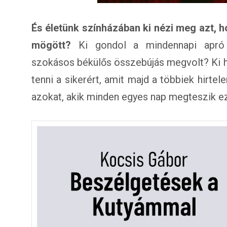
És életünk színházában ki nézi meg azt, 
mögött?
Ki gondol a mindennapi apró 
szokásos békülős összebújás megvolt? Ki 
tenni a sikerért, amit majd a többiek hirtel
azokat, akik minden egyes nap megteszik e