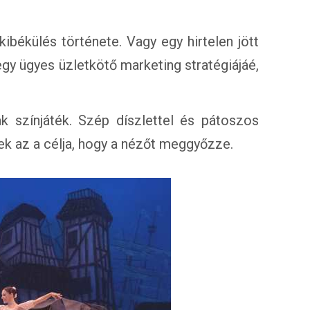
békülés története. Vagy egy hirtelen jött
gy ügyes üzletkötő marketing stratégiájáé,
színjáték. Szép díszlettel és pátoszos
ek az a célja, hogy a nézőt meggyőzze.