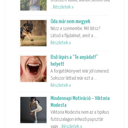
ordítozni valaki, akinek semmi oka
…
Részletek »
Oda már nem megyek
Nézz a szemembe. Mit látsz?
Látod a fájdalmat, amit a …
Részletek »
Első lépés a “Te anyádat!”
helyett
A forgatókönyvet már jól ismered.
Sokszor láttad már ezt a …
Részletek »
Mindennapi Motiváció – Viktoria
Modesta
Viktoria Modesta nem az a tipikus
futószalagon érkező popsztár
vagy …
Részletek »