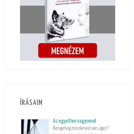
ÍRÁSAIM
Az egyetlen vagyonod
Rengeteg mindened van, igaz?