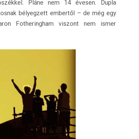
ószékkel. Pláne nem 14 évesen. Dupla
ékosnak bélyegzett embertől – de még egy
Aaron Fotheringham viszont nem ismer