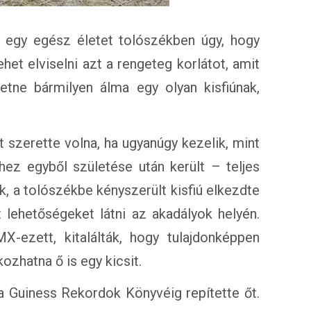
i egy egész életet tolószékben úgy, hogy
et elviselni azt a rengeteg korlátot, amit
tne bármilyen álma egy olyan kisfiúnak,
t szerette volna, ha ugyanúgy kezelik, mint
hez egyből születése után került – teljes
, a tolószékbe kényszerült kisfiú elkezdte
lehetőségeket látni az akadályok helyén.
-ezett, kitalálták, hogy tulajdonképpen
ozhatna ő is egy kicsit.
a Guiness Rekordok Könyvéig repítette őt.