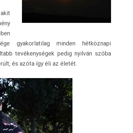
akit
mény
ében
ége gyakorlatilag minden hétköznapi
ltabb tevékenységek pedig nyilván szóba
t, és azóta így éli az életét.