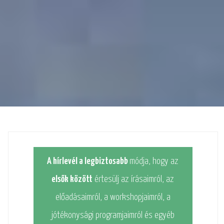
A hírlevél a legbiztosabb
módja, hogy az
elsők között
értesülj az írásaimról, az
előadásaimról, a workshopjaimról, a
jótékonysági programjaimról és egyéb