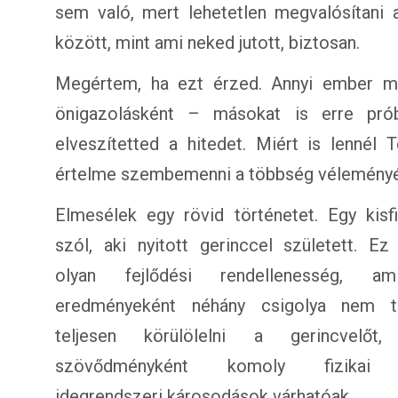
sem való, mert lehetetlen megvalósítani a
között, mint ami neked jutott, biztosan.
Megértem, ha ezt érzed. Annyi ember mo
önigazolásként – másokat is erre prób
elveszítetted a hitedet. Miért is lennél
értelme szembemenni a többség véleményév
Elmesélek egy rövid történetet. Egy kisfi
szól, aki nyitott gerinccel született. Ez
olyan fejlődési rendellenesség, am
eredményeként néhány csigolya nem t
teljesen körülölelni a gerincvelőt
szövődményként komoly fizikai
idegrendszeri károsodások várhatóak.