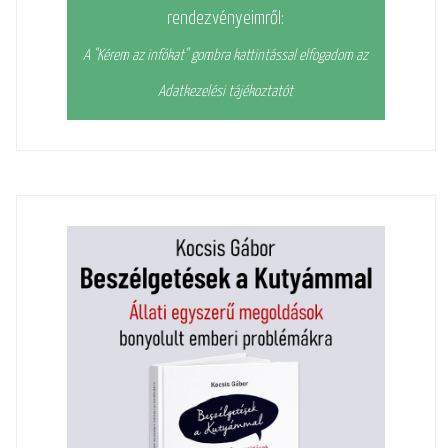
rendezvényeimről:
A "Kérem az infókat" gombra kattintással elfogadom az
Adatkezelési tájékoztatót