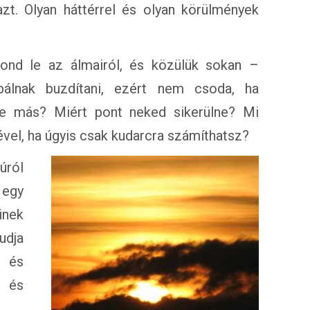
zt. Olyan háttérrel és olyan körülmények
nd le az álmairól, és közülük sokan –
álnak buzdítani, ezért nem csoda, ha
 Te más? Miért pont neked sikerülne? Mi
el, ha úgyis csak kudarcra számíthatsz?
úról
 egy
inek
udja
, és
 és