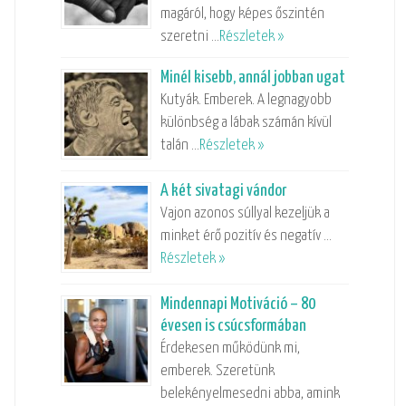
magáról, hogy képes őszintén
szeretni …
Részletek »
Minél kisebb, annál jobban ugat
Kutyák. Emberek. A legnagyobb
különbség a lábak számán kívül
talán …
Részletek »
A két sivatagi vándor
Vajon azonos súllyal kezeljük a
minket érő pozitív és negatív …
Részletek »
Mindennapi Motiváció – 80
évesen is csúcsformában
Érdekesen működünk mi,
emberek. Szeretünk
belekényelmesedni abba, amink