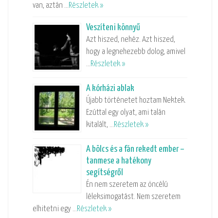
van, aztán …
Részletek »
Veszíteni könnyű
Azt hiszed, nehéz. Azt hiszed,
hogy a legnehezebb dolog, amivel
…
Részletek »
A kórházi ablak
Újabb történetet hoztam Nektek.
Ezúttal egy olyat, ami talán
kitalált, …
Részletek »
A bölcs és a fán rekedt ember –
tanmese a hatékony
segítségről
Én nem szeretem az öncélú
léleksimogatást. Nem szeretem
elhitetni egy …
Részletek »