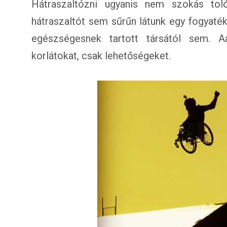
Hátraszaltózni ugyanis nem szokás tol
hátraszaltót sem sűrűn látunk egy fogyat
egészségesnek tartott társától sem. 
korlátokat, csak lehetőségeket.