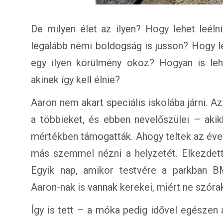
De milyen élet az ilyen? Hogy lehet leéln
legalább némi boldogság is jusson? Hogy leh
egy ilyen körülmény okoz? Hogyan is lehe
akinek így kell élnie?
Aaron nem akart speciális iskolába járni. Az
a többieket, és ebben nevelőszülei – akik
mértékben támogatták. Ahogy teltek az évek
más szemmel nézni a helyzetét. Elkezdett 
Egyik nap, amikor testvére a parkban BMX
Aaron-nak is vannak kerekei, miért ne szórak
Így is tett – a móka pedig idővel egészen 