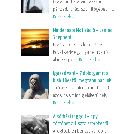
Családod, barátaid, lakásod,
pénzed, ruhád, számítógéped… …
Részletek »
Mindennapi Motiváció – Janine
Shepherd
Egy újabb inspiráló történet
következik egy olyan emberről,
akinek egyik …
Részletek »
Igazad van! – 7 dolog, amit a
kishitűektől megtanulhatunk
Találkozol velük nap mint nap. Ők
azok, akik mindig előkerülnek, …
Részletek »
A kórházi reggeli – egy
történet a tiszta szeretetről
A legtöbb ember azt gondolja