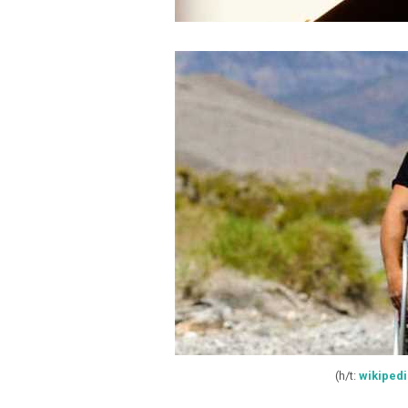
(h/t:
wikipedi