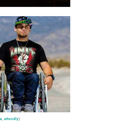
a
,
attendly
)