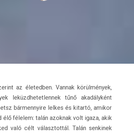
erint az életedben. Vannak körülmények,
yek leküzdhetetlennek tűnő akadályként
etsz bármennyire lelkes és kitartó, amikor
 élő félelem: talán azoknak volt igaza, akik
ed való célt választottál. Talán senkinek