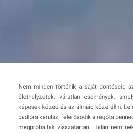
Nem minden történik a saját döntéseid sz
élethelyzetek, váratlan események, amel
képesek közéd és az álmaid közé állni. Leh
padlóra kerülsz, felerősödik a régóta benned
megpróbáltak visszatartani. Talán nem nek