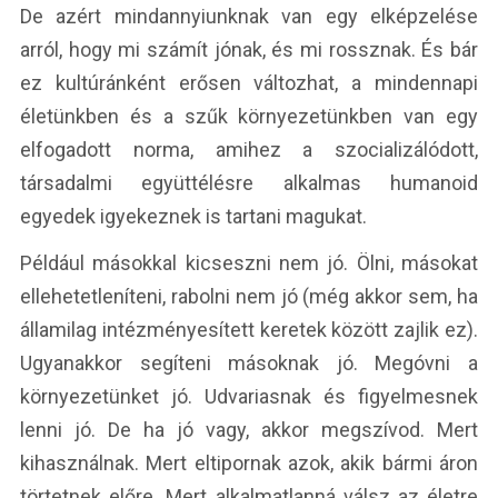
De azért mindannyiunknak van egy elképzelése
arról, hogy mi számít jónak, és mi rossznak. És bár
ez kultúránként erősen változhat, a mindennapi
életünkben és a szűk környezetünkben van egy
elfogadott norma, amihez a szocializálódott,
társadalmi együttélésre alkalmas humanoid
egyedek igyekeznek is tartani magukat.
Például másokkal kicseszni nem jó. Ölni, másokat
ellehetetleníteni, rabolni nem jó (még akkor sem, ha
államilag intézményesített keretek között zajlik ez).
Ugyanakkor segíteni másoknak jó. Megóvni a
környezetünket jó. Udvariasnak és figyelmesnek
lenni jó. De ha jó vagy, akkor megszívod. Mert
kihasználnak. Mert eltipornak azok, akik bármi áron
törtetnek előre. Mert alkalmatlanná válsz az életre