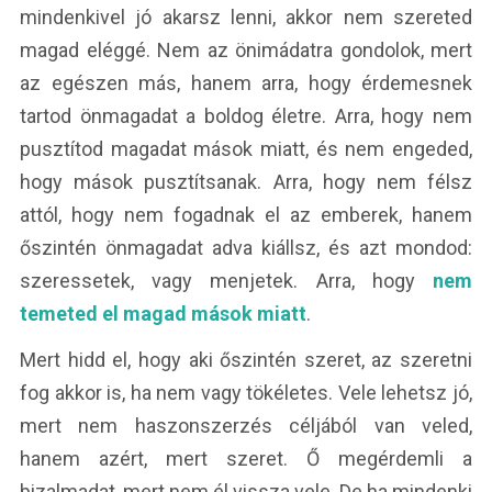
mindenkivel jó akarsz lenni, akkor nem szereted
magad eléggé. Nem az önimádatra gondolok, mert
az egészen más, hanem arra, hogy érdemesnek
tartod önmagadat a boldog életre. Arra, hogy nem
pusztítod magadat mások miatt, és nem engeded,
hogy mások pusztítsanak. Arra, hogy nem félsz
attól, hogy nem fogadnak el az emberek, hanem
őszintén önmagadat adva kiállsz, és azt mondod:
szeressetek, vagy menjetek. Arra, hogy
nem
temeted el magad mások miatt
.
Mert hidd el, hogy aki őszintén szeret, az szeretni
fog akkor is, ha nem vagy tökéletes. Vele lehetsz jó,
mert nem haszonszerzés céljából van veled,
hanem azért, mert szeret. Ő megérdemli a
bizalmadat, mert nem él vissza vele. De ha mindenki