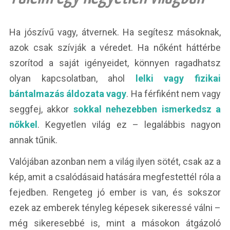
Ha jószívű vagy, átvernek. Ha segítesz másoknak,
azok csak szívják a véredet. Ha nőként háttérbe
szorítod a saját igényeidet, könnyen ragadhatsz
olyan kapcsolatban, ahol
lelki vagy fizikai
bántalmazás áldozata vagy
. Ha férfiként nem vagy
seggfej, akkor
sokkal nehezebben ismerkedsz a
nőkkel
. Kegyetlen világ ez – legalábbis nagyon
annak tűnik.
Valójában azonban nem a világ ilyen sötét, csak az a
kép, amit a csalódásaid hatására megfestettél róla a
fejedben. Rengeteg jó ember is van, és sokszor
ezek az emberek tényleg képesek sikeressé válni –
még sikeresebbé is, mint a másokon átgázoló