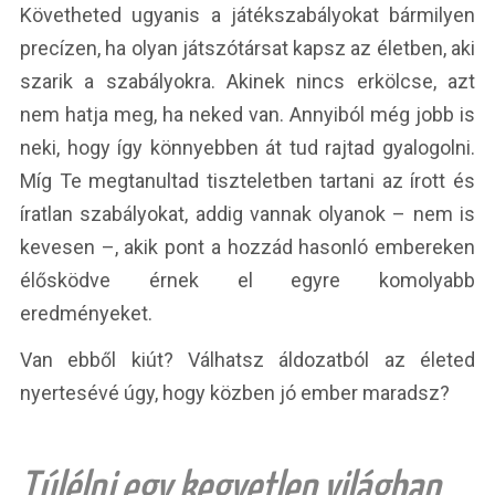
Követheted ugyanis a játékszabályokat bármilyen
precízen, ha olyan játszótársat kapsz az életben, aki
szarik a szabályokra. Akinek nincs erkölcse, azt
nem hatja meg, ha neked van. Annyiból még jobb is
neki, hogy így könnyebben át tud rajtad gyalogolni.
Míg Te megtanultad tiszteletben tartani az írott és
íratlan szabályokat, addig vannak olyanok – nem is
kevesen –, akik pont a hozzád hasonló embereken
élősködve érnek el egyre komolyabb
eredményeket.
Van ebből kiút? Válhatsz áldozatból az életed
nyertesévé úgy, hogy közben jó ember maradsz?
Túlélni egy kegyetlen világban