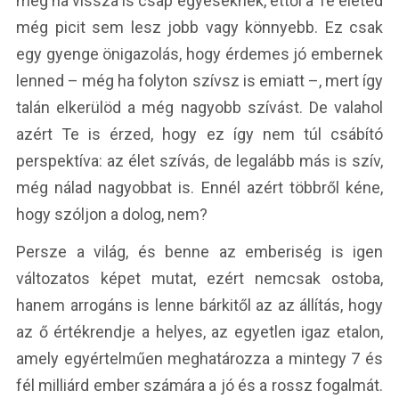
még ha vissza is csap egyeseknek, ettől a Te életed
még picit sem lesz jobb vagy könnyebb. Ez csak
egy gyenge önigazolás, hogy érdemes jó embernek
lenned – még ha folyton szívsz is emiatt –, mert így
talán elkerülöd a még nagyobb szívást. De valahol
azért Te is érzed, hogy ez így nem túl csábító
perspektíva: az élet szívás, de legalább más is szív,
még nálad nagyobbat is. Ennél azért többről kéne,
hogy szóljon a dolog, nem?
Persze a világ, és benne az emberiség is igen
változatos képet mutat, ezért nemcsak ostoba,
hanem arrogáns is lenne bárkitől az az állítás, hogy
az ő értékrendje a helyes, az egyetlen igaz etalon,
amely egyértelműen meghatározza a mintegy 7 és
fél milliárd ember számára a jó és a rossz fogalmát.