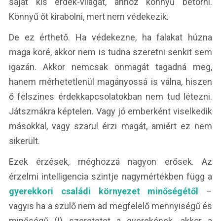
saját kis érdek-világát, ahhoz könnyű betörni.
Könnyű őt kirabolni, mert nem védekezik.
De ez érthető. Ha védekezne, ha falakat húzna
maga köré, akkor nem is tudna szeretni senkit sem
igazán. Akkor nemcsak önmagát tagadná meg,
hanem mérhetetlenül magányossá is válna, hiszen
ő felszínes érdekkapcsolatokban nem tud létezni.
Játszmákra képtelen. Vagy jó emberként viselkedik
másokkal, vagy szarul érzi magát, amiért ez nem
sikerült.
Ezek érzések, méghozzá nagyon erősek. Az
érzelmi intelligencia szintje nagymértékben függ a
gyerekkori családi környezet minőségétől
–
vagyis ha a szülő nem ad megfelelő mennyiségű és
minőségű (!) szeretetet a gyerekének, akkor a