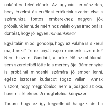
önkéntes felvételének. Az ugyanis természetes,
hogy érzelmi és erkölcsi értékeink szerint élve a
számunkra fontos emberekhez nagyon jók
próbálunk lenni, de miért hoz valaki olyan irracionális
döntést, hogy jó legyen
mindenkihez
?
Egyáltalán miből gondolja, hogy ez valaha is sikerül
majd neki? Teréz anyát vajon mindenki szerette?
Nem hiszem. Gandhi-t, a béke élő szimbólumát
sem szeretetből lőtte le a merénylője. Bármennyire
is próbálnál mindenki számára jó ember lenni,
egész biztosan kudarcot fogsz vallani. Annak
viszont, hogy megpróbálod, nem a jóságod az oka,
hanem a félelmed.
A megfelelési kényszer
.
Tudom, hogy ez így kegyetlenül hangzik, de ha