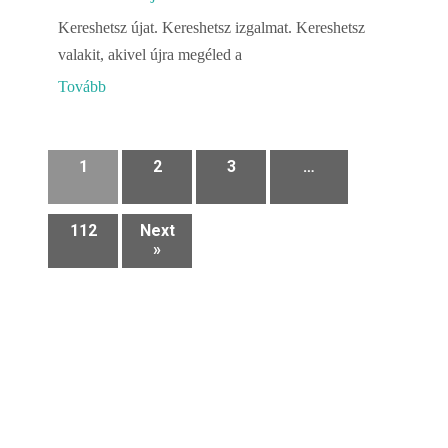
Kereshetsz újat. Kereshetsz izgalmat. Kereshetsz
valakit, akivel újra megéled a
Tovább
1
2
3
…
112
Next
»