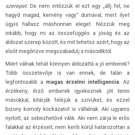
szerepet
. De nem intézzük el ezt egy „állj fel, ne
hagyd magad, kemény vagy” dumával, mert ilyet
úgyis hallasz máshonnan eleget. Nézzük meg
inkább, hogy mi az összefüggés a jóság és az
áldozat szerep között, és mit tehetsz azért, hogy az
elsőt megőrizve megszabadulj a másodiktól.
Miért válnak tehát könnyen áldozattá a jó emberek?
Több összetevője is van ennek, de talán a
legfontosabb a
magas érzelmi intelligencia
. Az
érzékeny, érző emberek igyekeznek jót tenni
másokkal, kitárják feléjük a szívüket, és ezzel
bizony komoly kockázatot is vállalnak. Aki ugyanis
nyitott, az sebezhetővé válik. Aki nem zárja le erős
falakkal az érzéseit, nem keríti körül határozottan a