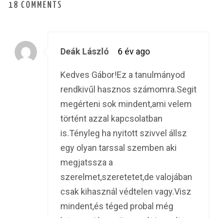
18 COMMENTS
Deák László
6 év ago
Kedves Gábor!Ez a tanulmányod
rendkivűl hasznos számomra.Segit
megérteni sok mindent,ami velem
történt azzal kapcsolatban
is.Tényleg ha nyitott szivvel állsz
egy olyan tarssal szemben aki
megjatssza a
szerelmet,szeretetet,de valojában
csak kihasznál védtelen vagy.Visz
mindent,és téged probal még