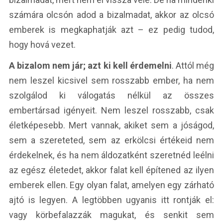
számára olcsón adod a bizalmadat, akkor az olcsó
emberek is megkaphatják azt – ez pedig tudod,
hogy hová vezet.
A bizalom nem jár; azt ki kell érdemelni
. Attól még
nem leszel kicsivel sem rosszabb ember, ha nem
szolgálod ki válogatás nélkül az összes
embertársad igényeit. Nem leszel rosszabb, csak
életképesebb. Mert vannak, akiket sem a jóságod,
sem a szereteted, sem az erkölcsi értékeid nem
érdekelnek, és ha nem áldozatként szeretnéd leélni
az egész életedet, akkor falat kell építened az ilyen
emberek ellen. Egy olyan falat, amelyen egy zárható
ajtó is legyen. A legtöbben ugyanis itt rontják el:
vagy körbefalazzák magukat, és senkit sem