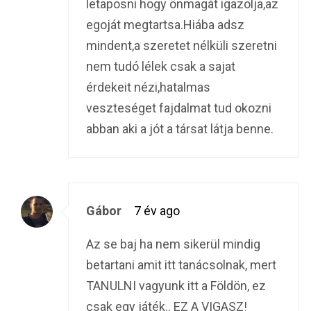
letaposni hogy önmagát igazolja,az
egoját megtartsa.Hiába adsz
mindent,a szeretet nélküli szeretni
nem tudó lélek csak a sajat
érdekeit nézi,hatalmas
veszteséget fajdalmat tud okozni
abban aki a jót a társat látja benne.
Gábor
7 év ago
Az se baj ha nem sikerül mindig
betartani amit itt tanácsolnak, mert
TANULNI vagyunk itt a Földön, ez
csak egy játék.. EZ A VIGASZ!