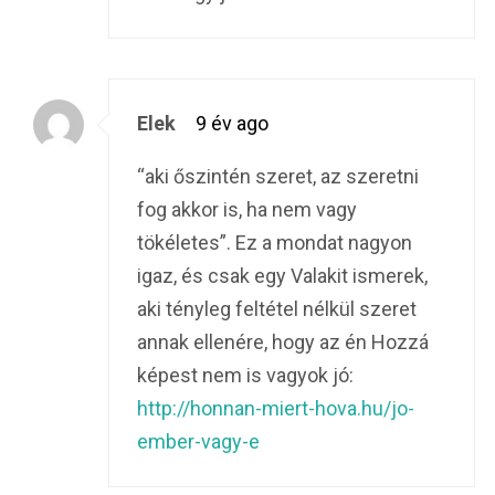
Elek
9 év ago
“aki őszintén szeret, az szeretni
fog akkor is, ha nem vagy
tökéletes”. Ez a mondat nagyon
igaz, és csak egy Valakit ismerek,
aki tényleg feltétel nélkül szeret
annak ellenére, hogy az én Hozzá
képest nem is vagyok jó:
http://honnan-miert-hova.hu/jo-
ember-vagy-e