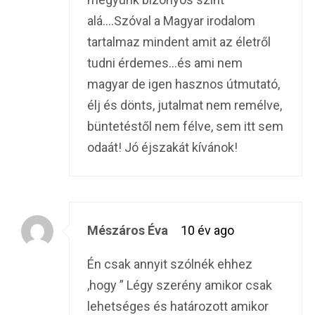
alá….Szóval a Magyar irodalom
tartalmaz mindent amit az életről
tudni érdemes…és ami nem
magyar de igen hasznos útmutató,
élj és dönts, jutalmat nem remélve,
büntetéstől nem félve, sem itt sem
odaát! Jó éjszakát kívánok!
Mészáros Éva
10 év ago
Én csak annyit szólnék ehhez
,hogy ” Légy szerény amikor csak
lehetséges és határozott amikor