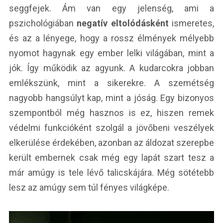
seggfejek. Ám van egy jelenség, ami a
pszichológiában
negatív eltolódásként
ismeretes,
és az a lényege, hogy a rossz élmények mélyebb
nyomot hagynak egy ember lelki világában, mint a
jók. Így működik az agyunk. A kudarcokra jobban
emlékszünk, mint a sikerekre. A szemétség
nagyobb hangsúlyt kap, mint a jóság. Egy bizonyos
szempontból még hasznos is ez, hiszen remek
védelmi funkcióként szolgál a jövőbeni veszélyek
elkerülése érdekében, azonban az áldozat szerepbe
került embernek csak még egy lapát szart tesz a
már amúgy is tele lévő talicskájára. Még sötétebb
lesz az amúgy sem túl fényes világképe.