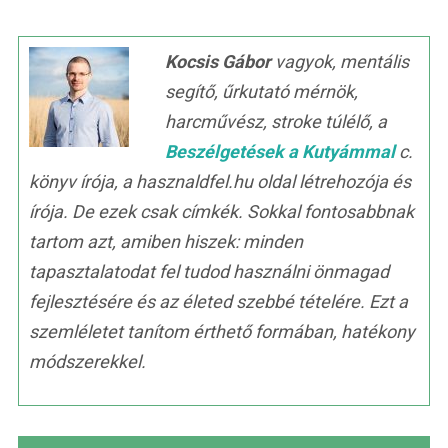
Kocsis Gábor
vagyok, mentális
segítő, űrkutató mérnök,
harcművész, stroke túlélő, a
Beszélgetések a Kutyámmal
c.
könyv írója, a hasznaldfel.hu oldal létrehozója és
írója. De ezek csak címkék. Sokkal fontosabbnak
tartom azt, amiben hiszek: minden
tapasztalatodat fel tudod használni önmagad
fejlesztésére és az életed szebbé tételére. Ezt a
szemléletet tanítom érthető formában, hatékony
módszerekkel.