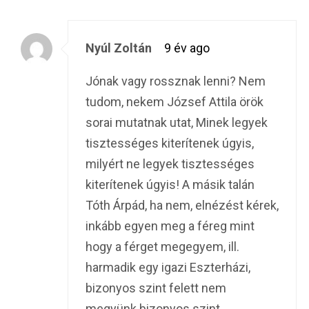
Nyúl Zoltán
9 év ago
Jónak vagy rossznak lenni? Nem
tudom, nekem József Attila örök
sorai mutatnak utat, Minek legyek
tisztességes kiterítenek úgyis,
milyért ne legyek tisztességes
kiterítenek úgyis! A másik talán
Tóth Árpád, ha nem, elnézést kérek,
inkább egyen meg a féreg mint
hogy a férget megegyem, ill.
harmadik egy igazi Eszterházi,
bizonyos szint felett nem
megyünk bizonyos szint