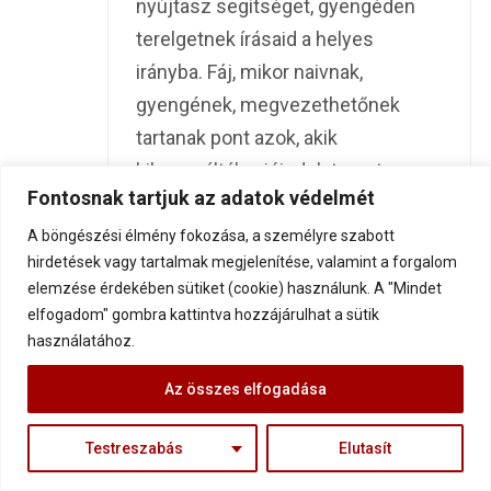
nyújtasz segítséget, gyengéden
terelgetnek írásaid a helyes
irányba. Fáj, mikor naivnak,
gyengének, megvezethetőnek
tartanak pont azok, akik
kihasználták a jóindulatomat, a
Fontosnak tartjuk az adatok védelmét
segíteni akarásom,…. Talán épp az
a bajom, hogy nem építettem
A böngészési élmény fokozása, a személyre szabott
hirdetések vagy tartalmak megjelenítése, valamint a forgalom
falakat sem. Nehéz megtalálni a
elemzése érdekében sütiket (cookie) használunk. A "Mindet
határt, hogy: na itt lesznek a falaim,
elfogadom" gombra kattintva hozzájárulhat a sütik
ne gyere tovább! Miután semmi
használatához.
sem fekete és fehér, nincsenek
Az összes elfogadása
kontúrok, éles határvonalak.. De
nem bánok semmit, abból, amit
Testreszabás
Elutasít
másoknak adtam! Úgy gondolom,