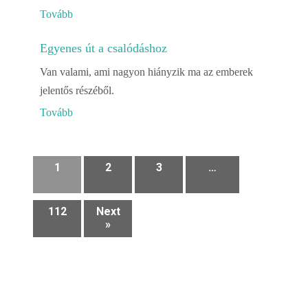
Tovább
Egyenes út a csalódáshoz
Van valami, ami nagyon hiányzik ma az emberek
jelentős részéből.
Tovább
1
2
3
…
112
Next
»