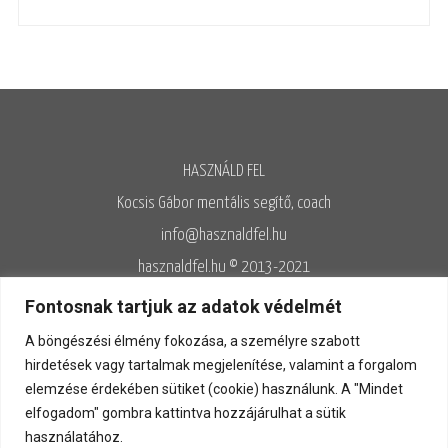
HASZNÁLD FEL
Kocsis Gábor mentális segítő, coach
info@hasznaldfel.hu
hasznaldfel.hu © 2013-2021
Írásaim szerzői jogi védelem alatt állnak, felhasználásuk kizárólag az
Fontosnak tartjuk az adatok védelmét
Adatvédelmi szabályzatnak megfelelően engedélyezett.
A böngészési élmény fokozása, a személyre szabott
Adatvédelem
◊
Adatkezelés
◊
Általános szerződési feltételek
◊
hirdetések vagy tartalmak megjelenítése, valamint a forgalom
elemzése érdekében sütiket (cookie) használunk. A "Mindet
Kapcsolat
elfogadom" gombra kattintva hozzájárulhat a sütik
használatához.