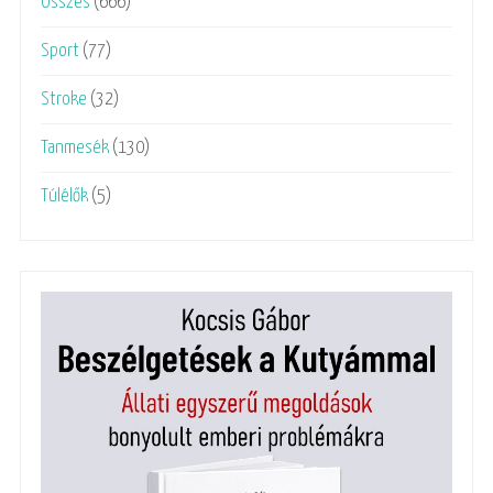
Összes
(666)
Sport
(77)
Stroke
(32)
Tanmesék
(130)
Túlélők
(5)