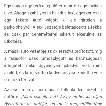
Egy napon egy férfi a repülőtérre tartott egy taxiban
ülve. Ahogy szabályosan haladt a taxi, egyszer csak
egy fekete autó vágott ki elé hirtelen a
parkolóhelyről. A taxi vezetője beletaposott a fékbe
és csak pár centiméterrel sikerült elkerülnie az
ütközést.
A másik autó vezetője az öklét rázva ordítozott, míg
a taxisofőr csak rámosolygott és barátságosan
integetett neki. Ugyanolyan jókedvű volt, mint
azelőtt, és kifejezetten kedvesen viselkedett a vele
ordítozó férfival.
Az eset után a taxi utasa értetlenkedve nézett a
sofőrre:
„Miért csinálta ezt? Az az ember kis híján
összetörte az autóját, és mi is megsérülhettünk