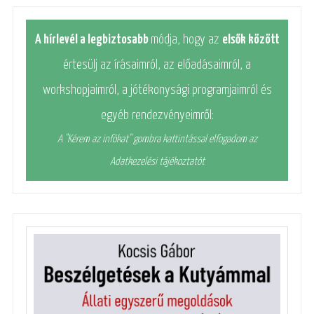
A hírlevél a legbiztosabb
módja, hogy az
elsők között
értesülj az írásaimról, az előadásaimról, a
workshopjaimról, a jótékonysági programjaimról és
egyéb rendezvényeimről:
A "Kérem az infókat" gombra kattintással elfogadom az
Adatkezelési tájékoztatót