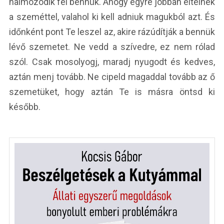
halmozódik fel bennük. Ahogy egyre jobban eltelnek
a szeméttel, valahol ki kell adniuk magukból azt. És
időnként pont Te leszel az, akire rázúdítják a bennük
lévő szemetet. Ne vedd a szívedre, ez nem rólad
szól. Csak mosolyogj, maradj nyugodt és kedves,
aztán menj tovább. Ne cipeld magaddal tovább az ő
szemetüket, hogy aztán Te is másra öntsd ki
később.