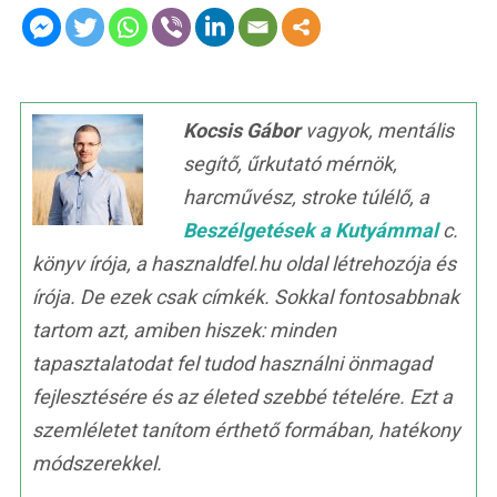
Kocsis Gábor
vagyok, mentális
segítő, űrkutató mérnök,
harcművész, stroke túlélő, a
Beszélgetések a Kutyámmal
c.
könyv írója, a hasznaldfel.hu oldal létrehozója és
írója. De ezek csak címkék. Sokkal fontosabbnak
tartom azt, amiben hiszek: minden
tapasztalatodat fel tudod használni önmagad
fejlesztésére és az életed szebbé tételére. Ezt a
szemléletet tanítom érthető formában, hatékony
módszerekkel.