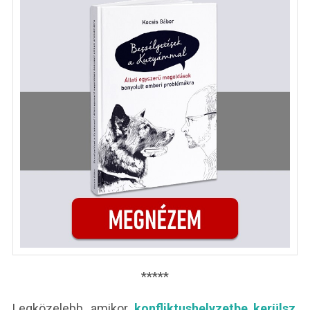
*****
Legközelebb, amikor
konfliktushelyzetbe kerülsz
,