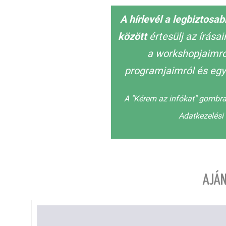
A hírlevél a legbiztosa
között
értesülj az írása
a workshopjaimról
programjaimról és egy
A "Kérem az infókat" gombra
Adatkezelési 
AJÁN