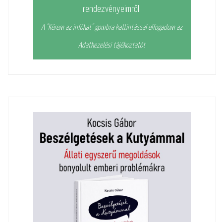
rendezvényeimről:
A "Kérem az infókat" gombra kattintással elfogadom az
Adatkezelési tájékoztatót