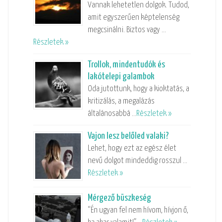
Vannak lehetetlen dolgok. Tudod,
amit egyszerűen képtelenség
megcsinálni. Biztos vagy …
Részletek »
Trollok, mindentudók és
lakótelepi galambok
Oda jutottunk, hogy a kioktatás, a
kritizálás, a megalázás
általánosabbá …
Részletek »
Vajon lesz belőled valaki?
Lehet, hogy ezt az egész élet
nevű dolgot mindeddig rosszul …
Részletek »
Mérgező büszkeség
“Én ugyan fel nem hívom, hívjon ő,