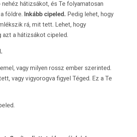
jó nehéz hátizsákot, és Te folyamatosan
 a földre.
Inkább cipeled.
Pedig lehet, hogy
lékszik rá, mit tett. Lehet, hogy
 azt a hátizsákot cipeled.
.
emel, vagy milyen rossz ember szerinted.
tt, vagy vigyorogva figyel Téged. Ez a Te
peled.