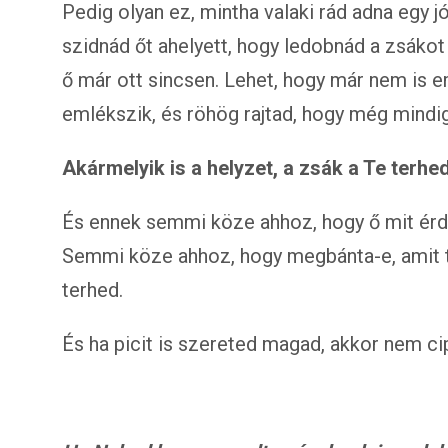
Pedig olyan ez, mintha valaki rád adna egy 
szidnád őt ahelyett, hogy ledobnád a zsákot
ő már ott sincsen. Lehet, hogy már nem is em
emlékszik, és röhög rajtad, hogy még mindig
Akármelyik is a helyzet, a zsák a Te terhed
És ennek semmi köze ahhoz, hogy ő mit érd
Semmi köze ahhoz, hogy megbánta-e, amit te
terhed.
És ha picit is szereted magad, akkor nem ci