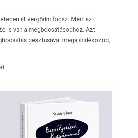
eteden át vergődni fogsz. Mert azt
ze is van a megbocsátásodhoz. Azt
egbocsátás gesztusával megajándékozod,
d.