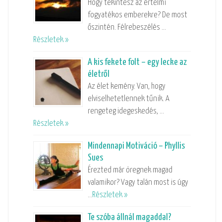
Hogy tekintesz az értelmi
fogyatékos emberekre? De most
őszintén. Félrebeszélés …
Részletek »
A kis fekete folt – egy lecke az
életről
Az élet kemény. Van, hogy
elviselhetetlennek tűnik. A
rengeteg idegeskedés, …
Részletek »
Mindennapi Motiváció – Phyllis
Sues
Érezted már öregnek magad
valamikor? Vagy talán most is úgy
…
Részletek »
Te szóba állnál magaddal?