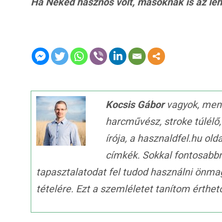
Ha Neked hasznos volt, másoknak is az lehet
Kocsis Gábor
vagyok, ment
harcművész, stroke túlélő
írója, a hasznaldfel.hu old
címkék. Sokkal fontosabb
tapasztalatodat fel tudod használni önma
tételére. Ezt a szemléletet tanítom érth