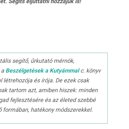
. Segíts eljuttatni hozzájuk is!
ális segítő, űrkutató mérnök,
, a
Beszélgetések a Kutyámmal
c. könyv
al létrehozója és írója. De ezek csak
nak tartom azt, amiben hiszek: minden
gad fejlesztésére és az életed szebbé
ető formában, hatékony módszerekkel.