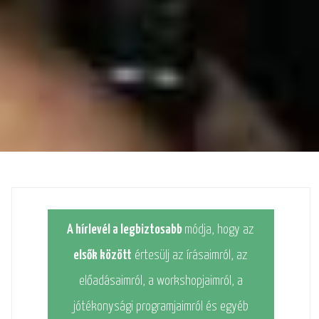
A hírlevél a legbiztosabb
módja, hogy az
elsők között
értesülj az írásaimról, az
előadásaimról, a workshopjaimról, a
jótékonysági programjaimról és egyéb