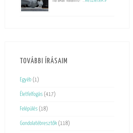
ha akar valamit!” …
Részletek »
TOVÁBBI ÍRÁSAIM
Egyéb
(1)
Életfelfogás
(417)
Felépülés
(18)
Gondolatébresztők
(118)