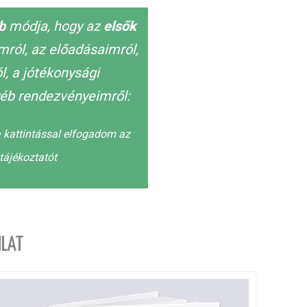
bb
módja, hogy az
elsők
imról, az előadásaimról,
, a jótékonysági
éb rendezvényeimről:
 kattintással elfogadom az
tájékoztatót
LAT