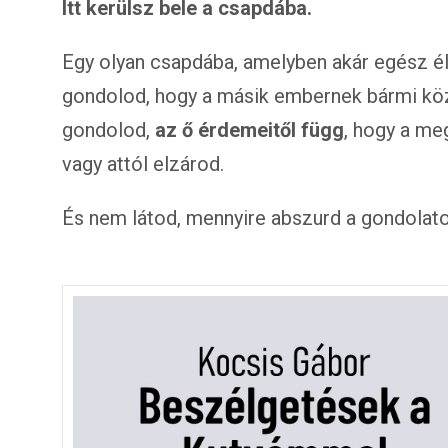
Itt kerülsz bele a csapdába.
Egy olyan csapdába, amelyben akár egész él
gondolod, hogy a másik embernek bármi kö
gondolod,
az ő érdemeitől függ
, hogy a m
vagy attól elzárod.
És nem látod, mennyire abszurd a gondolato