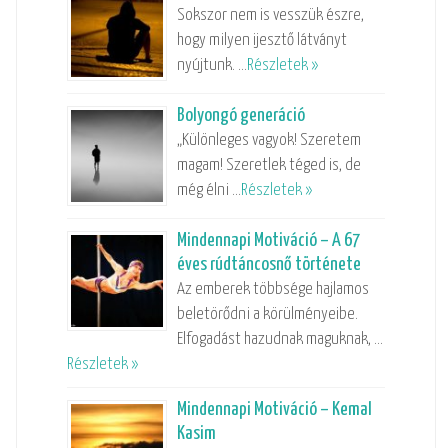
Sokszor nem is vesszük észre,
hogy milyen ijesztő látványt
nyújtunk. …
Részletek »
Bolyongó generáció
„Különleges vagyok! Szeretem
magam! Szeretlek téged is, de
még élni …
Részletek »
Mindennapi Motiváció – A 67
éves rúdtáncosnő története
Az emberek többsége hajlamos
beletörődni a körülményeibe.
Elfogadást hazudnak maguknak, …
Részletek »
Mindennapi Motiváció – Kemal
Kasim