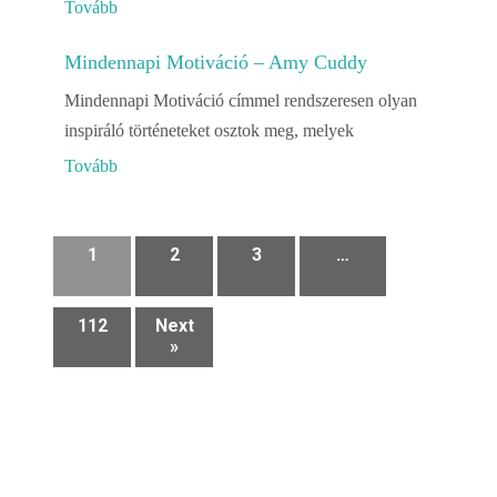
Tovább
Mindennapi Motiváció – Amy Cuddy
Mindennapi Motiváció címmel rendszeresen olyan
inspiráló történeteket osztok meg, melyek
Tovább
1
2
3
…
112
Next
»