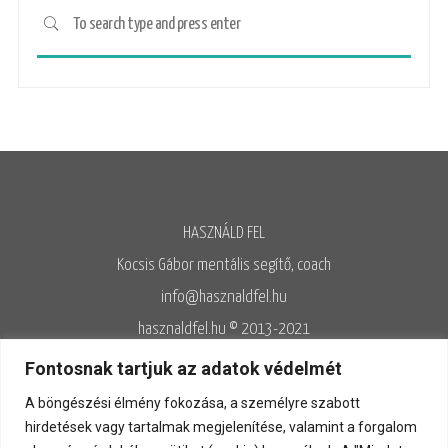
HASZNÁLD FEL
Kocsis Gábor mentális segítő, coach
info@hasznaldfel.hu
hasznaldfel.hu © 2013-2021
Írásaim szerzői jogi védelem alatt állnak, felhasználásuk kizárólag az
Fontosnak tartjuk az adatok védelmét
Adatvédelmi szabályzatnak megfelelően engedélyezett.
A böngészési élmény fokozása, a személyre szabott
Adatvédelem
◊
Adatkezelés
◊
Általános szerződési feltételek
◊
hirdetések vagy tartalmak megjelenítése, valamint a forgalom