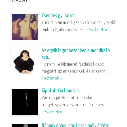
ÍRÁSAIM
Csendes gyilkosok
Tudod, nem mindig azok a legveszélyesebb
emberek, akik nyíltan az …
Részletek »
Az egyik legnehezebben kimondható
szó…
…a nem. Lelkiismeret furdalást okoz,
megsérti az énképünket, és sokszor …
Részletek »
Kipótolt történetek
Van egy játék, amit tudat alatt
rengetegszer játszunk, de érdemes …
Részletek »
Néhány dolog, amit csak mély érzésű