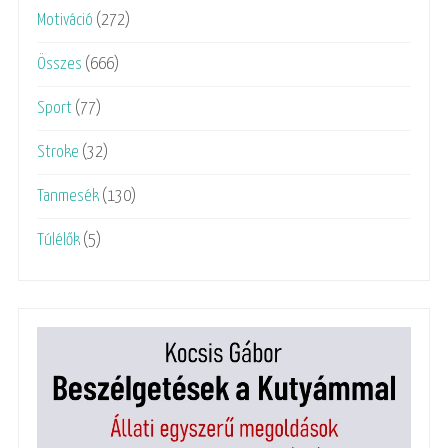
Motiváció
(272)
Összes
(666)
Sport
(77)
Stroke
(32)
Tanmesék
(130)
Túlélők
(5)