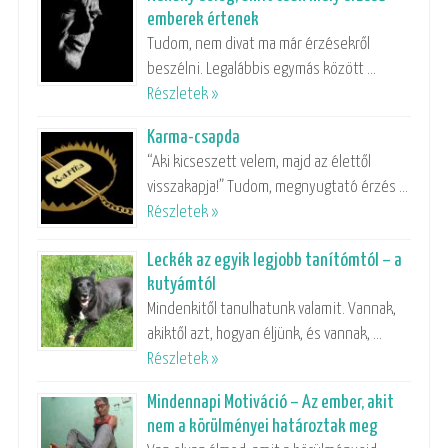
emberek értenek
Tudom, nem divat ma már érzésekről
beszélni. Legalábbis egymás között …
Részletek »
Karma-csapda
“Aki kicseszett velem, majd az élettől
visszakapja!” Tudom, megnyugtató érzés …
Részletek »
Leckék az egyik legjobb tanítómtól – a
kutyámtól
Mindenkitől tanulhatunk valamit. Vannak,
akiktől azt, hogyan éljünk, és vannak, …
Részletek »
Mindennapi Motiváció – Az ember, akit
nem a körülményei határoztak meg