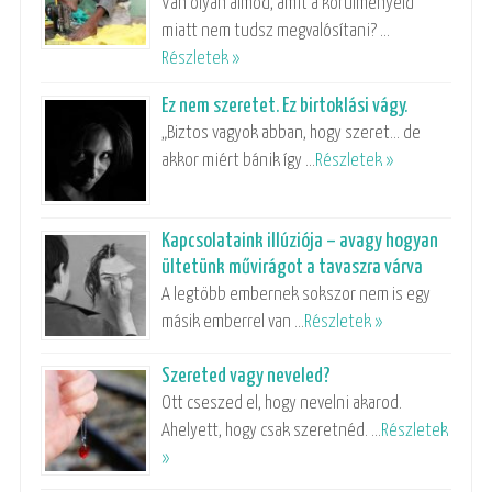
Van olyan álmod, amit a körülményeid
miatt nem tudsz megvalósítani? …
Részletek »
Ez nem szeretet. Ez birtoklási vágy.
„Biztos vagyok abban, hogy szeret… de
akkor miért bánik így …
Részletek »
Kapcsolataink illúziója – avagy hogyan
ültetünk művirágot a tavaszra várva
A legtöbb embernek sokszor nem is egy
másik emberrel van …
Részletek »
Szereted vagy neveled?
Ott cseszed el, hogy nevelni akarod.
Ahelyett, hogy csak szeretnéd. …
Részletek
»