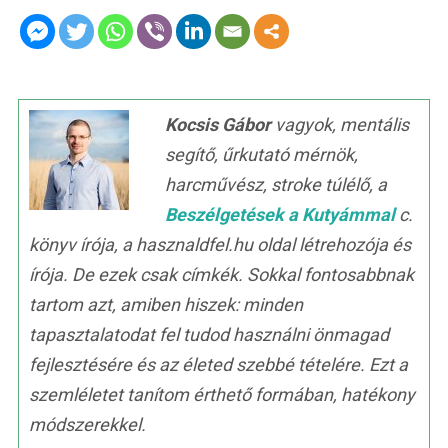
Kocsis Gábor
vagyok, mentális
segítő, űrkutató mérnök,
harcművész, stroke túlélő, a
Beszélgetések a Kutyámmal
c.
könyv írója, a hasznaldfel.hu oldal létrehozója és
írója. De ezek csak címkék. Sokkal fontosabbnak
tartom azt, amiben hiszek: minden
tapasztalatodat fel tudod használni önmagad
fejlesztésére és az életed szebbé tételére. Ezt a
szemléletet tanítom érthető formában, hatékony
módszerekkel.