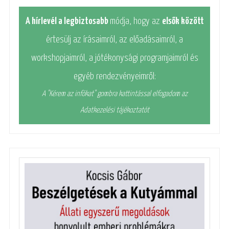
A hírlevél a legbiztosabb
módja, hogy az
elsők között
értesülj az írásaimról, az előadásaimról, a
workshopjaimról, a jótékonysági programjaimról és
egyéb rendezvényeimről:
A "Kérem az infókat" gombra kattintással elfogadom az
Adatkezelési tájékoztatót