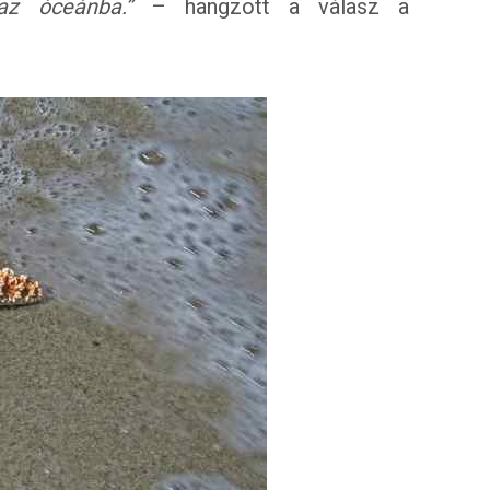
az óceánba.”
– hangzott a válasz a