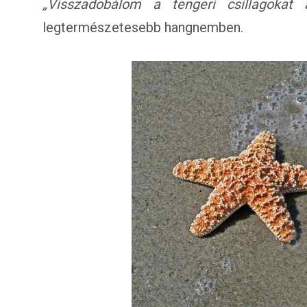
„Visszadobálom a tengeri csillagokat 
legtermészetesebb hangnemben.