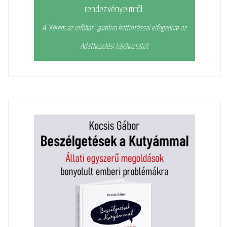
rendezvényeimről:
A "Kérem az infókat" gombra kattintással elfogadom az
Adatkezelési tájékoztatót