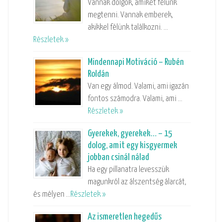
Vannak dolgok, amiket félünk
megtenni. Vannak emberek,
akikkel félünk találkozni. …
Részletek »
Mindennapi Motiváció – Rubén
Roldán
Van egy álmod. Valami, ami igazán
fontos számodra. Valami, ami …
Részletek »
Gyerekek, gyerekek… – 15
dolog, amit egy kisgyermek
jobban csinál nálad
Ha egy pillanatra levesszük
magunkról az álszentség álarcát,
és mélyen …
Részletek »
Az ismeretlen hegedűs