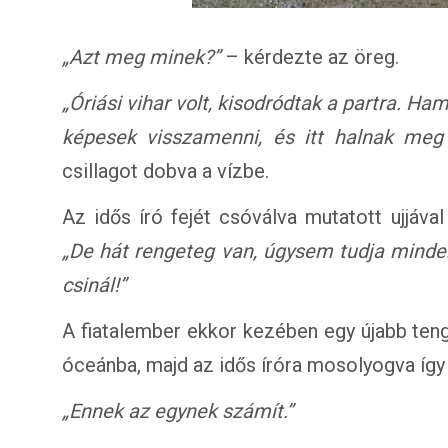
„Azt meg minek?”
– kérdezte az öreg.
„Óriási vihar volt, kisodródtak a partra. H
képesek visszamenni, és itt halnak meg 
csillagot dobva a vízbe.
Az idős író fejét csóválva mutatott ujjáva
„De hát rengeteg van, úgysem tudja minde
csinál!”
A fiatalember ekkor kezében egy újabb teng
óceánba, majd az idős íróra mosolyogva így 
„Ennek az egynek számít.”