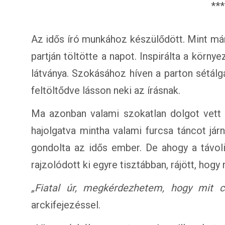
***
Az idős író munkához készülődött. Mint má
partján töltötte a napot. Inspirálta a körn
látványa. Szokásához híven a parton sétálg
feltöltődve lásson neki az írásnak.
Ma azonban valami szokatlan dolgot vett é
hajolgatva mintha valami furcsa táncot jár
gondolta az idős ember. De ahogy a távoli
rajzolódott ki egyre tisztábban, rájött, hogy
„Fiatal úr, megkérdezhetem, hogy mit cs
arckifejezéssel.