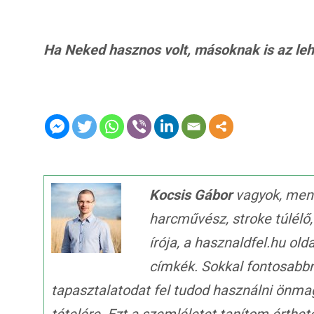
Ha Neked hasznos volt, másoknak is az lehet
Kocsis Gábor
vagyok, ment
harcművész, stroke túlélő
írója, a hasznaldfel.hu old
címkék. Sokkal fontosabb
tapasztalatodat fel tudod használni önma