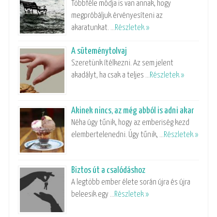
Többféle módja is van annak, hogy
megpróbáljuk érvényesíteni az
akaratunkat. …
Részletek »
A süteménytolvaj
Szeretünk ítélkezni. Az sem jelent
akadályt, ha csak a teljes …
Részletek »
Akinek nincs, az még abból is adni akar
Néha úgy tűnik, hogy az emberiség kezd
elembertelenedni. Úgy tűnik, …
Részletek »
Biztos út a csalódáshoz
A legtöbb ember élete során újra és újra
beleesik egy …
Részletek »