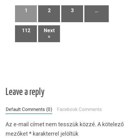
1
2
3
…
112
Next
»
Leave a reply
Default Comments (0)
Facebook Comments
Az e-mail címet nem tesszük közzé.
A kötelező
mezőket
*
karakterrel jelöltük