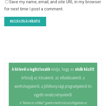
Save my name, email, and site URL in my browser
for next time I post a comment.
A hírlevél a legbiztosabb
módja, hogy az
elsők között
értesülj az írásaimról, az előadásaimról, a
workshopjaimról, a jótékonysági programjaimról és
egyéb rendezvényeimről:
A "Kérem az infókat" gombra kattintással elfogadom az