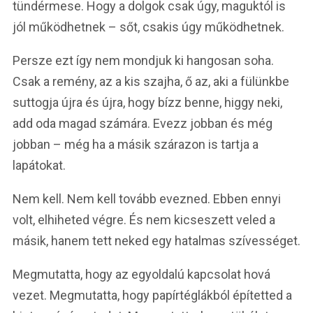
tündérmese. Hogy a dolgok csak úgy, maguktól is
jól működhetnek – sőt, csakis úgy működhetnek.
Persze ezt így nem mondjuk ki hangosan soha.
Csak a remény, az a kis szajha, ő az, aki a fülünkbe
suttogja újra és újra, hogy bízz benne, higgy neki,
add oda magad számára. Evezz jobban és még
jobban – még ha a másik szárazon is tartja a
lapátokat.
Nem kell. Nem kell tovább evezned. Ebben ennyi
volt, elhiheted végre. És nem kicseszett veled a
másik, hanem tett neked egy hatalmas szívességet.
Megmutatta, hogy az egyoldalú kapcsolat hová
vezet. Megmutatta, hogy papírtéglákból építetted a