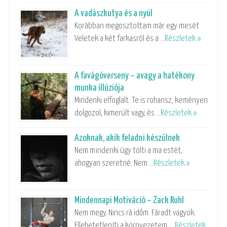
A vadászkutya és a nyúl
Korábban megosztottam már egy mesét
Veletek a két farkasról és a …
Részletek »
A favágóverseny – avagy a hatékony
munka illúziója
Mindenki elfoglalt. Te is rohansz, keményen
dolgozol, kimerült vagy, és …
Részletek »
Azoknak, akik feladni készülnek
Nem mindenki úgy tölti a ma estét,
ahogyan szeretné. Nem …
Részletek »
Mindennapi Motiváció – Zack Ruhl
Nem megy. Nincs rá időm. Fáradt vagyok.
Ellehetetleníti a környezetem, …
Részletek