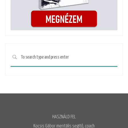
HASZNÁLD FEL
Kocsis Gábor mentális segítő, coach