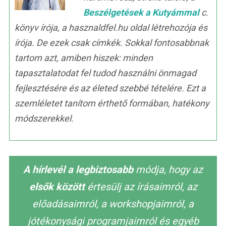
Beszélgetések a Kutyámmal
c.
könyv írója, a hasznaldfel.hu oldal létrehozója és
írója. De ezek csak címkék. Sokkal fontosabbnak
tartom azt, amiben hiszek: minden
tapasztalatodat fel tudod használni önmagad
fejlesztésére és az életed szebbé tételére. Ezt a
szemléletet tanítom érthető formában, hatékony
módszerekkel.
A hírlevél a legbiztosabb
módja, hogy az
elsők között
értesülj az írásaimról, az
előadásaimról, a workshopjaimról, a
jótékonysági programjaimról és egyéb