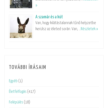
»
A szamár és a kút
Van, hogy kilátástalannak tűnő helyzetbe
kerülsz az életed során. Van, …
Részletek »
TOVÁBBI ÍRÁSAIM
Egyéb
(1)
Életfelfogás
(417)
Felépülés
(18)