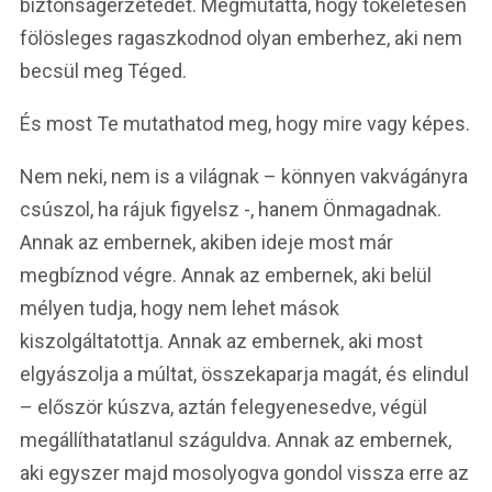
biztonságérzetedet. Megmutatta, hogy tökéletesen
fölösleges ragaszkodnod olyan emberhez, aki nem
becsül meg Téged.
És most Te mutathatod meg, hogy mire vagy képes.
Nem neki, nem is a világnak – könnyen vakvágányra
csúszol, ha rájuk figyelsz -, hanem Önmagadnak.
Annak az embernek, akiben ideje most már
megbíznod végre. Annak az embernek, aki belül
mélyen tudja, hogy nem lehet mások
kiszolgáltatottja. Annak az embernek, aki most
elgyászolja a múltat, összekaparja magát, és elindul
– először kúszva, aztán felegyenesedve, végül
megállíthatatlanul száguldva. Annak az embernek,
aki egyszer majd mosolyogva gondol vissza erre az