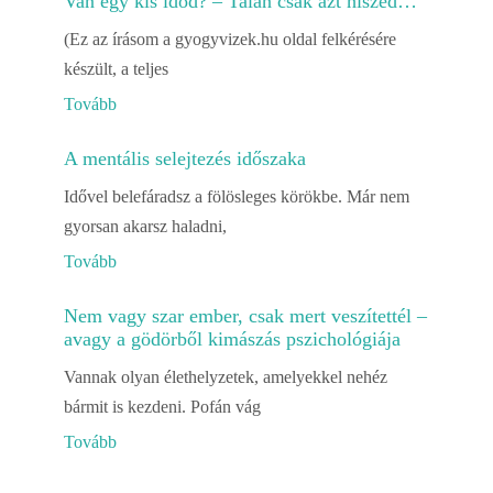
Van egy kis időd? – Talán csak azt hiszed…
(Ez az írásom a gyogyvizek.hu oldal felkérésére
készült, a teljes
Tovább
A mentális selejtezés időszaka
Idővel belefáradsz a fölösleges körökbe. Már nem
gyorsan akarsz haladni,
Tovább
Nem vagy szar ember, csak mert veszítettél –
avagy a gödörből kimászás pszichológiája
Vannak olyan élethelyzetek, amelyekkel nehéz
bármit is kezdeni. Pofán vág
Tovább