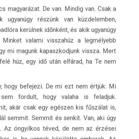
ncs magyarázat. De van. Mindig van. Csak a
ek ugyanúgy részünk van küzdelemben,
adlóra kerülnek időnként, és akik ugyanúgy
 Minket valami visszahúz a legmélyebb
ogy mi magunk kapaszkodjunk vissza. Mert
elé húz, egy idő után elfárad, ha Te nem
y, hogy befejezi. De mi ezt nem értjük. Mi
m fordult, hogy valaha is feladjuk.
it, akár csak egy egészen kis fűszálat is,
ál semmit. Semmit és senkit. Van, aki úgy
út. Az öngyilkos téved, de nem az érzései