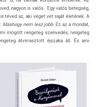
or is, ha vannak körülötte emberek. Az
nved, nagyon is valós. Egy valós betegség,
s téved az, aki véget vet saját életének. A
t:
Máshogy nem lesz jobb
. Ez az a mondat,
 ami mögött rengeteg szenvedés, rengeteg
geteg átvirrasztott éjszaka áll. És ami