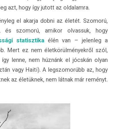
meg azt, hogy így jutott az oldalamra.
nyleg el akarja dobni az életét. Szomorú,
t, és szomorú, amikor olvassuk, hogy
ssági statisztika
élén van – jelenleg a
b. Mert ez nem életkörülményekről szól,
 így lenne, nem húznánk el jócskán olyan
ztán vagy Haiti). A legszomorúbb az, hogy
nek az életüknek, nem látnak már reményt.