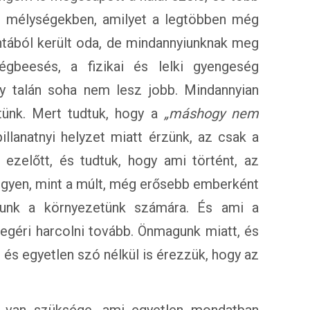
n mélységekben, amilyet a legtöbben még
tából került oda, de mindannyiunknak meg
égbeesés, a fizikai és lelki gyengeség
y talán soha nem lesz jobb. Mindannyian
tünk. Mert tudtuk, hogy a
„máshogy nem
llanatnyi helyzet miatt érzünk, az csak a
 ezelőtt, és tudtuk, hogy ami történt, az
egyen, mint a múlt, még erősebb emberként
junk a környezetünk számára. És ami a
megéri harcolni tovább. Önmagunk miatt, és
 és egyetlen szó nélkül is érezzük, hogy az
 van szüksége, ami egyetlen mondatban