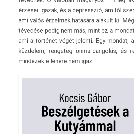
tévednek. Ő valóban magányos – még akk
érzései igazak, és a depresszió, amitől sze
ami valós érzelmek hatására alakult ki. Mégi
tévedése pedig nem más, mint ez a monda
ami a történet végét jelenti. Egy mondat,
küzdelem, rengeteg önmarcangolás, és ren
mindezek ellenére nem igaz.