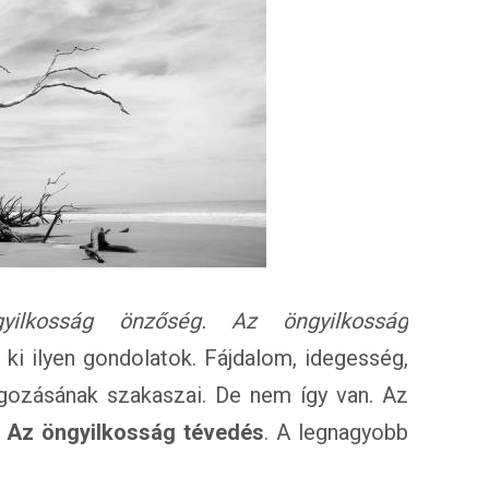
ilkosság önzőség. Az öngyilkosság
k ki ilyen gondolatok. Fájdalom, idegesség,
lgozásának szakaszai. De nem így van. Az
.
Az öngyilkosság tévedés
. A legnagyobb