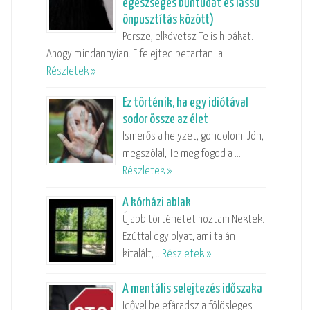
egészséges bűntudat és lassú
önpusztítás között)
Persze, elkövetsz Te is hibákat.
Ahogy mindannyian. Elfelejted betartani a …
Részletek »
Ez történik, ha egy idiótával
sodor össze az élet
Ismerős a helyzet, gondolom. Jön,
megszólal, Te meg fogod a …
Részletek »
A kórházi ablak
Újabb történetet hoztam Nektek.
Ezúttal egy olyat, ami talán
kitalált, …
Részletek »
A mentális selejtezés időszaka
Idővel belefáradsz a fölösleges