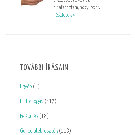
elkezdődött. Végleg
elhatároztam, hogy lépek. …
Részletek »
TOVÁBBI ÍRÁSAIM
Egyéb
(1)
Életfelfogás
(417)
Felépülés
(18)
Gondolatébresztők
(118)