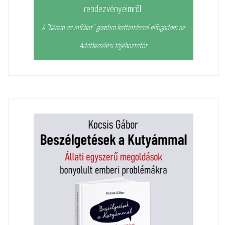
rendezvényeimről:
A "Kérem az infókat" gombra kattintással elfogadom az
Adatkezelési tájékoztatót