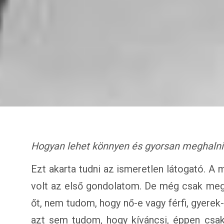
Hogyan lehet könnyen és gyorsan meghalni
Ezt akarta tudni az ismeretlen látogató. A
volt az első gondolatom. De még csak me
őt, nem tudom, hogy nő-e vagy férfi, gyerek
azt sem tudom, hogy kíváncsi, éppen csak 