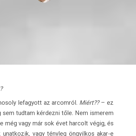
?
 mosoly lefagyott az arcomról.
Miért??
– ez
g sem tudtam kérdezni tőle. Nem ismerem
-e még vagy már sok évet harcolt végig, és
unatkozik, vagy tényleg öngyilkos akar-e