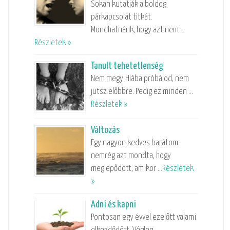
Sokan kutatják a boldog
párkapcsolat titkát.
Mondhatnánk, hogy azt nem …
Részletek »
Tanult tehetetlenség
Nem megy. Hiába próbálod, nem
jutsz előbbre. Pedig ez minden …
Részletek »
Változás
Egy nagyon kedves barátom
nemrég azt mondta, hogy
meglepődött, amikor …
Részletek
»
Adni és kapni
Pontosan egy évvel ezelőtt valami