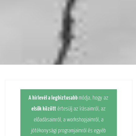
A hírlevél a legbiztosabb
módja, hogy az
elsők között
értesülj az írásaimról, az
előadásaimról, a workshopjaimról, a
jótékonysági programjaimról és egyéb