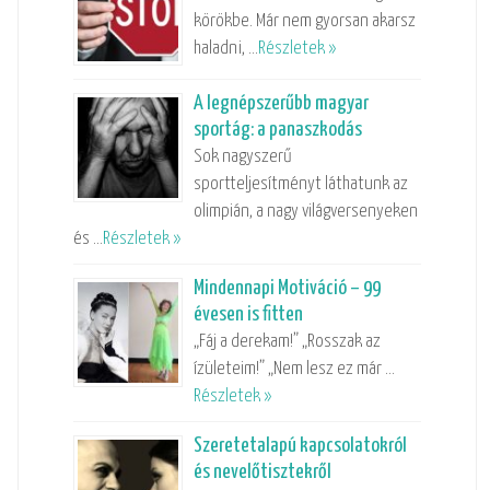
körökbe. Már nem gyorsan akarsz
haladni, …
Részletek »
A legnépszerűbb magyar
sportág: a panaszkodás
Sok nagyszerű
sportteljesítményt láthatunk az
olimpián, a nagy világversenyeken
és …
Részletek »
Mindennapi Motiváció – 99
évesen is fitten
„Fáj a derekam!” „Rosszak az
ízületeim!” „Nem lesz ez már …
Részletek »
Szeretetalapú kapcsolatokról
és nevelőtisztekről