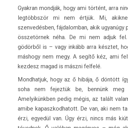
Gyakran mondják, hogy ami történt, arra ni
legtöbbször mi nem értjük. Mi, akikn
szenvedésben, fájdalomban, akik ugyanúgy p
összetörnek néha. De mi nem adjuk fel.
gödörből is – vagy inkább arra késztet, h
máshogy nem megy. A segítő kéz, ami felf
kezdesz magad is mászni felfelé.
Mondhatjuk, hogy az ő hibája, ő döntött íg
soha nem fejeztük be, bennünk meg se
Amelyikünkben pedig mégis, az talált valam
amibe kapaszkodhatott. De van, aki nem tal
érzi, egyedül van. Úgy érzi, nincs más ki