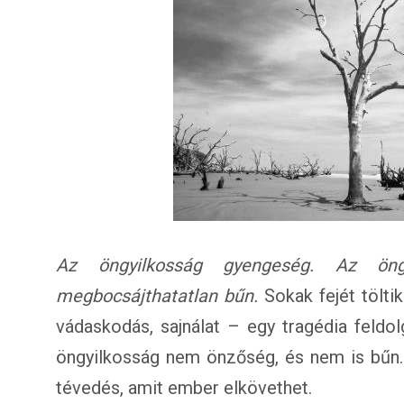
Az öngyilkosság gyengeség. Az öngy
megbocsájthatatlan bűn.
Sokak fejét tölti
vádaskodás, sajnálat – egy tragédia feldo
öngyilkosság nem önzőség, és nem is bűn
tévedés, amit ember elkövethet.