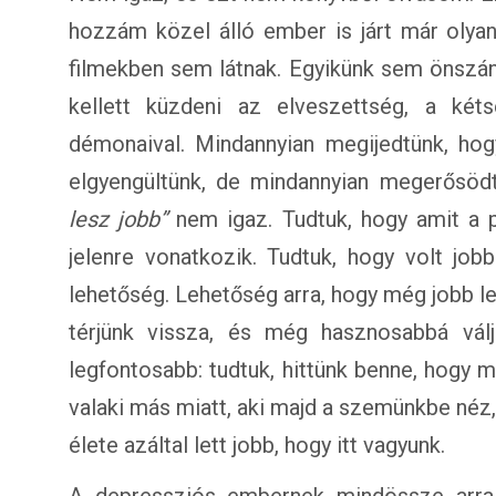
hozzám közel álló ember is járt már olya
filmekben sem látnak. Egyikünk sem önszán
kellett küzdeni az elveszettség, a kéts
démonaival. Mindannyian megijedtünk, hog
elgyengültünk, de mindannyian megerősöd
lesz jobb”
nem igaz. Tudtuk, hogy amit a pi
jelenre vonatkozik. Tudtuk, hogy volt jobb
lehetőség. Lehetőség arra, hogy még jobb l
térjünk vissza, és még hasznosabbá vál
legfontosabb: tudtuk, hittünk benne, hogy 
valaki más miatt, aki majd a szemünkbe néz,
élete azáltal lett jobb, hogy itt vagyunk.
A depressziós embernek mindössze arra