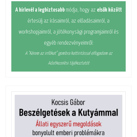
A hírlevél a legbiztosabb
módja, hogy az
elsők között
értesülj az írásaimról, az előadásaimról, a
workshopjaimról, a jótékonysági programjaimról és
egyéb rendezvényeimről:
A "Kérem az infókat" gombra kattintással elfogadom az
Adatkezelési tájékoztatót