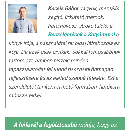
Kocsis Gábor
vagyok, mentális
segítő, űrkutató mérnök,
harcművész, stroke túlélő, a
Beszélgetések a Kutyámmal
c.
könyv írója, a hasznaldfel.hu oldal létrehozója és
írója. De ezek csak címkék. Sokkal fontosabbnak
tartom azt, amiben hiszek: minden
tapasztalatodat fel tudod használni önmagad
fejlesztésére és az életed szebbé tételére. Ezt a
szemléletet tanítom érthető formában, hatékony
módszerekkel.
A hírlevél a legbiztosabb
módja, hogy az