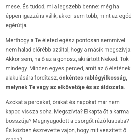
mese. És tudod, mi a legszebb benne: még ha
éppen igazzá is válik, akkor sem több, mint az egód
egérútja.
Merthogy a Te életed egész pontosan semmivel
nem halad előrébb azáltal, hogy a másik megszívja.
Akkor sem, ha ő az a gonosz, aki ártott Neked. Tök
mindegy. Minden egyes perced, amit az ő életének
alakulására fordítasz,
önkéntes rablógyilkosság,
melynek Te vagy az elkövetője és az áldozata
.
Azokat a perceket, órákat és napokat már nem
kapod vissza soha. Megszívta? Elkapta őt a karma
bosszúja? Megnyugodott a csörgőt rázó kisbaba?
És közben észrevette vajon, hogy mit veszített ő
maga?