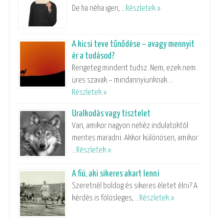
De ha néha igen, …
Részletek »
A kicsi teve tűnődése – avagy mennyit
ér a tudásod?
Rengeteg mindent tudsz. Nem, ezek nem
üres szavak – mindannyiunknak …
Részletek »
Uralkodás vagy tisztelet
Van, amikor nagyon nehéz indulatoktól
mentes maradni. Akkor különösen, amikor
…
Részletek »
A fiú, aki sikeres akart lenni
Szeretnél boldog és sikeres életet élni? A
kérdés is fölösleges, …
Részletek »