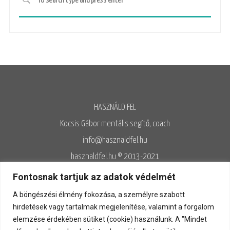
HASZNÁLD FEL
Kocsis Gábor mentális segítő, coach
info@hasznaldfel.hu
hasznaldfel.hu © 2013-2021
Írásaim szerzői jogi védelem alatt állnak, felhasználásuk kizárólag az
Fontosnak tartjuk az adatok védelmét
Adatvédelmi szabályzatnak megfelelően engedélyezett.
A böngészési élmény fokozása, a személyre szabott
Adatvédelem
◊
Adatkezelés
◊
Általános szerződési feltételek
◊
hirdetések vagy tartalmak megjelenítése, valamint a forgalom
elemzése érdekében sütiket (cookie) használunk. A "Mindet
Kapcsolat