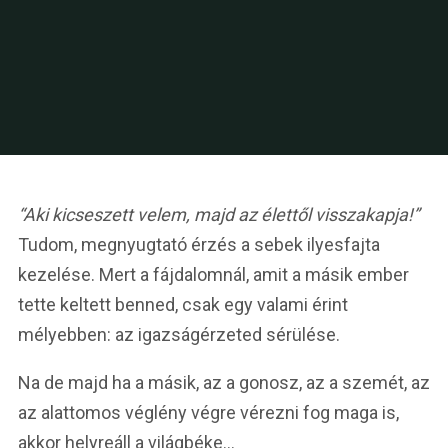
“Aki kicseszett velem, majd az élettől visszakapja!”
Tudom, megnyugtató érzés a sebek ilyesfajta
kezelése. Mert a fájdalomnál, amit a másik ember
tette keltett benned, csak egy valami érint
mélyebben: az igazságérzeted sérülése.
Na de majd ha a másik, az a gonosz, az a szemét, az
az alattomos véglény végre vérezni fog maga is,
akkor helyreáll a világbéke…