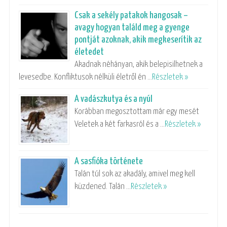
Csak a sekély patakok hangosak –
avagy hogyan találd meg a gyenge
pontját azoknak, akik megkeserítik az
életedet
Akadnak néhányan, akik belepisilhetnek a
levesedbe. Konfliktusok nélküli életről én …
Részletek »
A vadászkutya és a nyúl
Korábban megosztottam már egy mesét
Veletek a két farkasról és a …
Részletek »
A sasfióka története
Talán túl sok az akadály, amivel meg kell
küzdened. Talán …
Részletek »