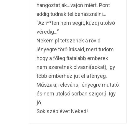
hangoztatják…vajon miért. Pont
addig tudnak telibehasználni…
“Az i**ten nem segít, küzdj utolsó
véredig…”
Nekem pl tetszenek a rövid
lényegre törő írásaid, mert tudom
hogy a főleg fiatalabb emberek
nem szeretnek olvasni(sokat), így
több emberhez jut el a lényeg.
Műszaki, releváns, lényegre mutató
és nem utolsó sorban szigorú. Így
jó.
Sok szép évet Neked!