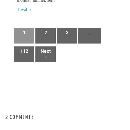
mondat, aminek sem
Tovább
1
2
3
…
112
Next
»
2 COMMENTS