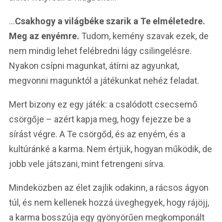
…
Csakhogy a világbéke szarik a Te elméletedre.
Meg az enyémre.
Tudom, kemény szavak ezek, de
nem mindig lehet felébredni lágy csilingelésre.
Nyakon csípni magunkat, átírni az agyunkat,
megvonni magunktól a játékunkat nehéz feladat.
Mert bizony ez egy játék: a csalódott csecsemő
csörgője – azért kapja meg, hogy fejezze be a
sírást végre. A Te csörgőd, és az enyém, és a
kultúránké a karma. Nem értjük, hogyan működik, de
jobb vele játszani, mint fetrengeni sírva.
Mindeközben az élet zajlik odakinn, a rácsos ágyon
túl, és nem kellenek hozzá üveghegyek, hogy rájöjj,
a karma bosszúja egy gyönyörűen megkomponált