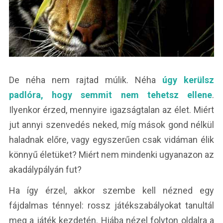
De néha nem rajtad múlik. Néha
úgy kerülsz
padlóra, hogy semmit nem tehetsz ellene
.
Ilyenkor érzed, mennyire igazságtalan az élet. Miért
jut annyi szenvedés neked, míg mások gond nélkül
haladnak előre, vagy egyszerűen csak vidáman élik
könnyű életüket? Miért nem mindenki ugyanazon az
akadálypályán fut?
Ha így érzel, akkor szembe kell nézned egy
fájdalmas ténnyel: rossz játékszabályokat tanultál
meg a játék kezdetén. Hiába nézel folyton oldalra a