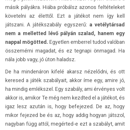
másik pályákra. Hiába próbálsz azonos feltételeket
követelni az élettől. Ezt a játékot nem így kell
játszani. A játékszabály egyszerű:
a vetélytársad
nem a melletted lévő pályán szalad, hanem egy
nappal mögötted.
Egyetlen emberrel tudod valóban
összemérni magadat, és ez tegnapi önmagad. Ha
nála jobb vagy, jó úton haladsz.
De ha mindenáron kifelé akarsz nézelődni, és ott
keresed a játék szabályait, akkor íme egy, amire jó,
ha mindig emlékszel. Egy szabály, ami érvényes volt
akkor is, amikor Te még nem kezdted el a játékot, és
igaz lesz azután is, hogy befejezed. De az, hogy
mikor fejezed be és az, hogy addig hogyan játszol,
nagyban függ attól, megérted-e ezt a szabályt, amit