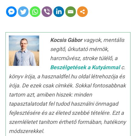
Kocsis Gábor
vagyok, mentális
segítő, űrkutató mérnök,
harcművész, stroke túlélő, a
Beszélgetések a Kutyámmal
c.
könyv írója, a hasznaldfel.hu oldal létrehozója és
írója. De ezek csak címkék. Sokkal fontosabbnak
tartom azt, amiben hiszek: minden
tapasztalatodat fel tudod használni önmagad
fejlesztésére és az életed szebbé tételére. Ezt a
szemléletet tanítom érthető formában, hatékony
módszerekkel.