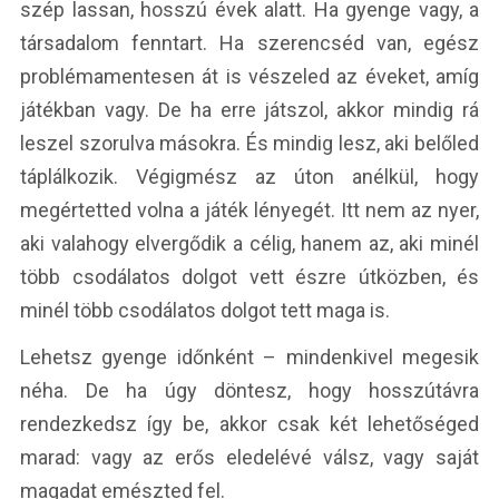
szép lassan, hosszú évek alatt. Ha gyenge vagy, a
társadalom fenntart. Ha szerencséd van, egész
problémamentesen át is vészeled az éveket, amíg
játékban vagy. De ha erre játszol, akkor mindig rá
leszel szorulva másokra. És mindig lesz, aki belőled
táplálkozik. Végigmész az úton anélkül, hogy
megértetted volna a játék lényegét. Itt nem az nyer,
aki valahogy elvergődik a célig, hanem az, aki minél
több csodálatos dolgot vett észre útközben, és
minél több csodálatos dolgot tett maga is.
Lehetsz gyenge időnként – mindenkivel megesik
néha. De ha úgy döntesz, hogy hosszútávra
rendezkedsz így be, akkor csak két lehetőséged
marad: vagy az erős eledelévé válsz, vagy saját
magadat emészted fel.