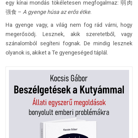
egy kínai mondás tökéletesen megfogalmaz: 弱肉
强食 –
A gyenge húsa az erős étke
.
Ha gyenge vagy, a világ nem fog rád várni, hogy
megerősödj. Lesznek, akik szeretetből, vagy
szánalomból segíteni fognak. De mindig lesznek
olyanok is, akiket a Te gyengeséged táplál.