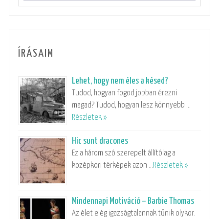
ÍRÁSAIM
Lehet, hogy nem éles a késed?
Tudod, hogyan fogod jobban érezni
magad? Tudod, hogyan lesz könnyebb …
Részletek »
Hic sunt dracones
Ez a három szó szerepelt állítólag a
középkori térképek azon …
Részletek »
Mindennapi Motiváció – Barbie Thomas
Az élet elég igazságtalannak tűnik olykor.