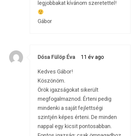
legjobbakat kívánom szeretettel!
Gábor
Dósa Fülöp Éva
11 év ago
Kedves Gábor!
Köszönöm.
Örök igazságokat sikerült
megfogalmaznod. Érteni pedig
mindenki a saját fejlettségi
szintjén képes érteni. De minden
nappal egy kicsit pontosabban.
Fontos igazság: csak ömnagadhoz