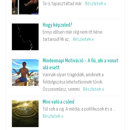
Te is tapasztaltad már …
Részletek »
Hogy képzeled?
Ennyi idősen már rég nem itt kéne
tartanod! Mi az, …
Részletek »
Mindennapi Motiváció – A fiú, aki a vonat
alá esett
Vannak olyan tragédiák, amiknek a
feldolgozása lehetetlennek tűnik.
Összeomlasz, semmi …
Részletek »
Mire való a csönd
Túl sok a zaj. A média, a politikusok és a …
Részletek »