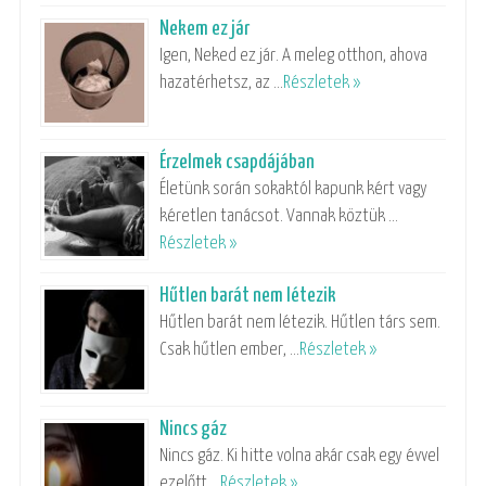
Nekem ez jár
Igen, Neked ez jár. A meleg otthon, ahova
hazatérhetsz, az …
Részletek »
Érzelmek csapdájában
Életünk során sokaktól kapunk kért vagy
kéretlen tanácsot. Vannak köztük …
Részletek »
Hűtlen barát nem létezik
Hűtlen barát nem létezik. Hűtlen társ sem.
Csak hűtlen ember, …
Részletek »
Nincs gáz
Nincs gáz. Ki hitte volna akár csak egy évvel
ezelőtt …
Részletek »