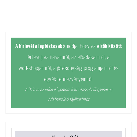
A hírlevél a legbiztosabb
módja, hogy az
elsők között
értesülj az írásaimról, az előadásaimról, a
workshopjaimról, a jótékonysági programjaimról és
egyéb rendezvényeimről:
A "Kérem az infókat" gombra kattintással elfogadom az
Adatkezelési tájékoztatót