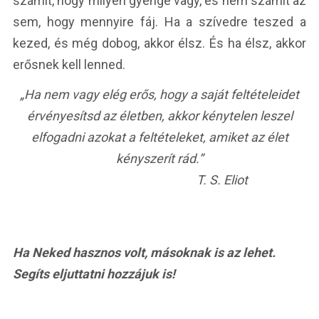
számít, hogy milyen gyenge vagy, és nem számít az
sem, hogy mennyire fáj. Ha a szívedre teszed a
kezed, és még dobog, akkor élsz. És ha élsz, akkor
erősnek kell lenned.
„Ha nem vagy elég erős, hogy a saját feltételeidet
érvényesítsd az életben, akkor kénytelen leszel
elfogadni azokat a feltételeket, amiket az élet
kényszerít rád.”
T. S. Eliot
Ha Neked hasznos volt, másoknak is az lehet.
Segíts eljuttatni hozzájuk is!