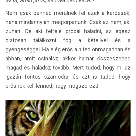
az út, amin járok, sehova nem vezet?
Nem csak benned merülnek fel ezek a kérdések;
néha mindannyian megtorpanunk. Csak az nem, aki
zuhan. De aki felfelé próbál haladni, az egész
biztosan találkozni fog a kétellyel és a
gyengeséggel. Ha elég erős a hited önmagadban és
abban, amit csinálsz, akkor hamar összeszeded
magad és haladsz tovább. Mert tudod, hogy mi az
igazán fontos számodra, és azt is tudod, hogy
erősnek kell lenned, hogy megszerezd.