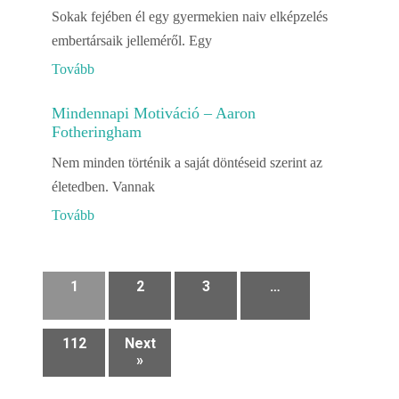
Sokak fejében él egy gyermekien naiv elképzelés
embertársaik jelleméről. Egy
Tovább
Mindennapi Motiváció – Aaron
Fotheringham
Nem minden történik a saját döntéseid szerint az
életedben. Vannak
Tovább
1
2
3
…
112
Next
»