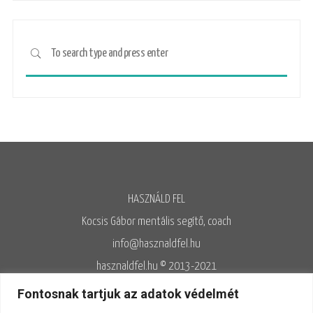
HASZNÁLD FEL
Kocsis Gábor mentális segítő, coach
info@hasznaldfel.hu
hasznaldfel.hu © 2013-2021
Írásaim szerzői jogi védelem alatt állnak, felhasználásuk kizárólag az
Fontosnak tartjuk az adatok védelmét
Adatvédelmi szabályzatnak megfelelően engedélyezett.