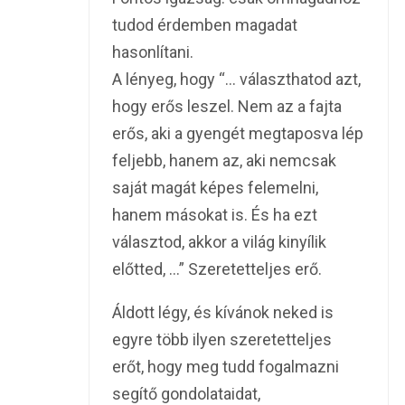
tudod érdemben magadat
hasonlítani.
A lényeg, hogy “… választhatod azt,
hogy erős leszel. Nem az a fajta
erős, aki a gyengét megtaposva lép
feljebb, hanem az, aki nemcsak
saját magát képes felemelni,
hanem másokat is. És ha ezt
választod, akkor a világ kinyílik
előtted, …” Szeretetteljes erő.
Áldott légy, és kívánok neked is
egyre több ilyen szeretetteljes
erőt, hogy meg tudd fogalmazni
segítő gondolataidat,