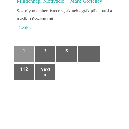
Mindennapi Motiváció – Mark Goffeney
Sok olyan embert ismerek, akinek egyik pillanatról a
másikra összeomlott
Tovább
1
2
3
…
112
Next
»