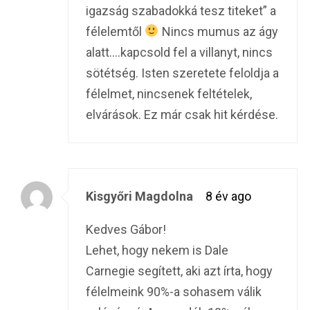
igazság szabadokká tesz titeket” a
félelemtől
Nincs mumus az ágy
alatt….kapcsold fel a villanyt, nincs
sötétség. Isten szeretete feloldja a
félelmet, nincsenek feltételek,
elvárások. Ez már csak hit kérdése.
Kisgyőri Magdolna
8 év ago
Kedves Gábor!
Lehet, hogy nekem is Dale
Carnegie segített, aki azt írta, hogy
félelmeink 90%-a sohasem válik