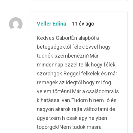
Veller Edina
11 év ago
Kedves Gábor!Én alapból a
betegségektől félek!Evvel hogy
tudnék szembenézni?Már
mindennap ezzel tellik hogy félek
szorongok!Reggel felkelek és már
remegek az idegtől hogy mi fog
velem történni.Már a családomra is
kihatással van.Tudom h nem jó és
nagyon akarok rajta változtatni de
úgyérzem h csak egy helyben
toporgok!Nem tudok másra