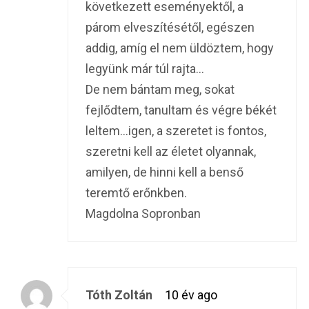
következett eseményektől, a
párom elveszítésétől, egészen
addig, amíg el nem üldöztem, hogy
legyünk már túl rajta…
De nem bántam meg, sokat
fejlődtem, tanultam és végre békét
leltem…igen, a szeretet is fontos,
szeretni kell az életet olyannak,
amilyen, de hinni kell a benső
teremtő erőnkben.
Magdolna Sopronban
Tóth Zoltán
10 év ago