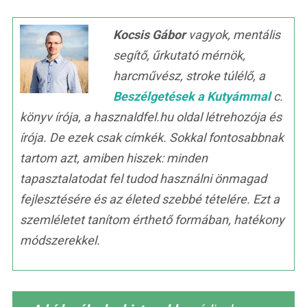
Kocsis Gábor
vagyok, mentális
segítő, űrkutató mérnök,
harcművész, stroke túlélő, a
Beszélgetések a Kutyámmal
c.
könyv írója, a hasznaldfel.hu oldal létrehozója és
írója. De ezek csak címkék. Sokkal fontosabbnak
tartom azt, amiben hiszek: minden
tapasztalatodat fel tudod használni önmagad
fejlesztésére és az életed szebbé tételére. Ezt a
szemléletet tanítom érthető formában, hatékony
módszerekkel.