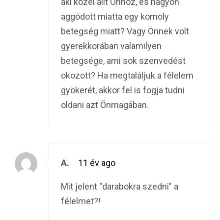
aki közel állt Önhöz, és nagyon
aggódott miatta egy komoly
betegség miatt? Vagy Önnek volt
gyerekkorában valamilyen
betegsége, ami sok szenvedést
okozott? Ha megtaláljuk a félelem
gyökerét, akkor fel is fogja tudni
oldani azt Önmagában.
A.
11 év ago
Mit jelent “darabokra szedni” a
félelmet?!