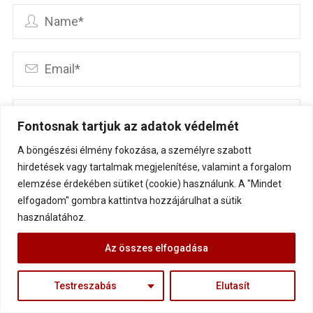
Fontosnak tartjuk az adatok védelmét
A böngészési élmény fokozása, a személyre szabott
Save my name, email, and site URL in my browser
hirdetések vagy tartalmak megjelenítése, valamint a forgalom
for next time I post a comment.
elemzése érdekében sütiket (cookie) használunk. A "Mindet
elfogadom" gombra kattintva hozzájárulhat a sütik
használatához.
Az összes elfogadása
Testreszabás
Elutasít