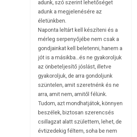
adunk, szó szerint lehetőséget
adunk a megjelenésére az
életünkben.
Naponta leltárt kell készíteni és a
mérleg serpenyőjébe nem csak a
gondjainkat kell beletenni, hanem a
jót is a másikba…és ne gyakoroljuk
az önbeteljesítő jóslást, illetve
gyakoroljuk, de arra gondoljunk
szüntelen, amit szeretnénk és ne
arra, amit nem, amitől félünk.
Tudom, azt mondhatjátok, könnyen
beszélek, biztosan szerencsés
csillagzat alatt születtem, lehet, de
évtizedekig féltem, soha be nem