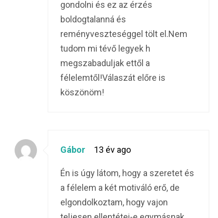
gondolni és ez az érzés
boldogtalanná és
reményveszteséggel tölt el.Nem
tudom mi tévő legyek h
megszabaduljak ettől a
félelemtől!Válaszát előre is
köszönöm!
Gábor
13 év ago
Én is úgy látom, hogy a szeretet és
a félelem a két motiváló erő, de
elgondolkoztam, hogy vajon
teljesen ellentétei-e egymásnak.