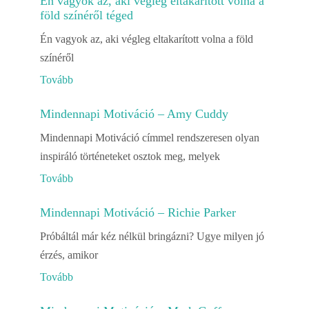
Én vagyok az, aki végleg eltakarított volna a
föld színéről téged
Én vagyok az, aki végleg eltakarított volna a föld
színéről
Tovább
Mindennapi Motiváció – Amy Cuddy
Mindennapi Motiváció címmel rendszeresen olyan
inspiráló történeteket osztok meg, melyek
Tovább
Mindennapi Motiváció – Richie Parker
Próbáltál már kéz nélkül bringázni? Ugye milyen jó
érzés, amikor
Tovább