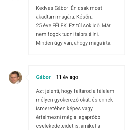
Kedves Gábor! Én csak most
akadtam magára. Későn…
25 éve FÉLEK. Ez túl sok idő. Már
nem fogok tudni talpra állni.
Minden úgy van, ahogy maga írta.
Gábor
11 év ago
Azt jelenti, hogy feltárod a félelem
mélyen gyökerező okát, és ennek
ismeretében képes vagy
értelmezni még a legapróbb
cselekedeteidet is, amiket a