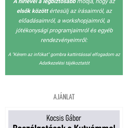
A hírlevél a legbiztosabb
módja, hogy az
elsők között
értesülj az írásaimról, az
előadásaimról, a workshopjaimról, a
jótékonysági programjaimról és egyéb
rendezvényeimről:
A "Kérem az infókat" gombra kattintással elfogadom az
Adatkezelési tájékoztatót
AJÁNLAT