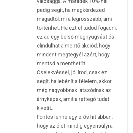
valósággá. A maradék 10%-nál
pedig segít, ha megkérdezed
magadtól, mi a legrosszabb, ami
történhet. Ha ezt el tudod fogadni,
ez ad egy belső megnyugvást és
elindulhat a mentő akciód, hogy
mindent megtegyél azért, hogy
mentsd a menthetőt.
Cselekvéssel, jól írod, csak ez
segít, ha lebénít a félelem, akkor
még nagyobbnak látszódnak az
árnyképek, amit a rettegő tudat
kivetít…
Fontos lenne egy erős hit abban,
hogy az élet mindig egyensúlyra