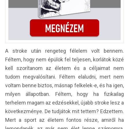
A stroke után rengeteg félelem volt bennem.
Féltem, hogy nem épülök fel teljesen, korlátok közé
kell szorítanom az életem és a céljaimat nem
tudom megvalósítani. Féltem elaludni, mert nem
voltam benne biztos, másnap felkelek-e, és ha igen,
milyen állapotban. Féltem, hogy ha fizikailag
terhelem magam az edzésekkel, újabb stroke lesz a
következménye. De tudjátok mit tettem? Edzettem.
Mert a sport az életem fontos része, amiről ha
lemondanék, az már nem élet lenne számomra.