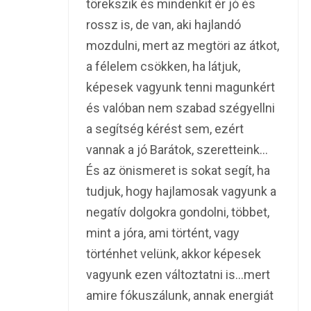
törekszik és mindenkit ér jó és
rossz is, de van, aki hajlandó
mozdulni, mert az megtöri az átkot,
a félelem csökken, ha látjuk,
képesek vagyunk tenni magunkért
és valóban nem szabad szégyellni
a segítség kérést sem, ezért
vannak a jó Barátok, szeretteink…
És az önismeret is sokat segít, ha
tudjuk, hogy hajlamosak vagyunk a
negatív dolgokra gondolni, többet,
mint a jóra, ami történt, vagy
történhet velünk, akkor képesek
vagyunk ezen változtatni is…mert
amire fókuszálunk, annak energiát