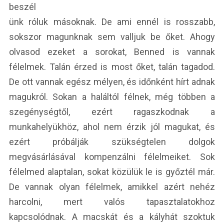
beszél
ünk róluk másoknak. De ami ennél is rosszabb,
sokszor magunknak sem valljuk be őket. Ahogy
olvasod ezeket a sorokat, Benned is vannak
félelmek. Talán érzed is most őket, talán tagadod.
De ott vannak egész mélyen, és időnként hírt adnak
magukról. Sokan a haláltól félnek, még többen a
szegénységtől, ezért ragaszkodnak a
munkahelyükhöz, ahol nem érzik jól magukat, és
ezért próbálják szükségtelen dolgok
megvásárlásával kompenzálni félelmeiket. Sok
félelmed alaptalan, sokat közülük le is győztél már.
De vannak olyan félelmek, amikkel azért nehéz
harcolni, mert valós tapasztalatokhoz
kapcsolódnak. A macskát és a kályhát szoktuk