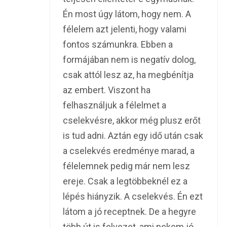
Én most úgy látom, hogy nem. A
félelem azt jelenti, hogy valami
fontos számunkra. Ebben a
formájában nem is negatív dolog,
csak attól lesz az, ha megbénítja
az embert. Viszont ha
felhasználjuk a félelmet a
cselekvésre, akkor még plusz erőt
is tud adni. Aztán egy idő után csak
a cselekvés eredménye marad, a
félelemnek pedig már nem lesz
ereje. Csak a legtöbbeknél ez a
lépés hiányzik. A cselekvés. Én ezt
látom a jó receptnek. De a hegyre
több út is felvezet, ami nekem jó,