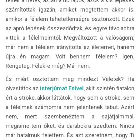
teltek a hetek, aztán a hónapok, azok a kis lépések
számítottak igazán, amiket megtettem akkor is,
amikor a félelem tehetetlenségre ösztönzött. Ezek
az apró lépések összeadódtak, és egyre távolabbra
vittek a félelmeimtől. Megváltozott a valóságom;
már nem a félelem irányította az életemet, hanem
újra én magam. Volt bennem félelem? Igen.
Rengeteg. Félek-e még? Már nem.
És miért osztottam meg mindezt Veletek? Ha
olvastátok az
interjúmat Enivel
, akit szintén fiatalon
ért a stroke, akkor láttátok, hogy sem a stroke, sem
a félelmek számomra nem jelentenek tabut. Azért
nem, mert szembenéztem a sajátjaimmal,
megismertem őket, és darabokra szedtem. Nincs
már hatalmuk felettem. És azt szeretném, hogy Ti