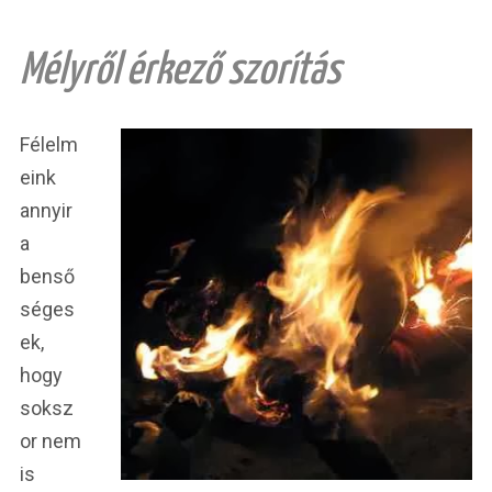
Mélyről érkező szorítás
Félelm
eink
annyir
a
benső
séges
ek,
hogy
soksz
or nem
is