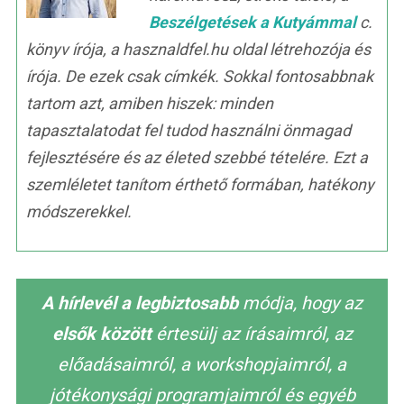
Beszélgetések a Kutyámmal
c.
könyv írója, a hasznaldfel.hu oldal létrehozója és
írója. De ezek csak címkék. Sokkal fontosabbnak
tartom azt, amiben hiszek: minden
tapasztalatodat fel tudod használni önmagad
fejlesztésére és az életed szebbé tételére. Ezt a
szemléletet tanítom érthető formában, hatékony
módszerekkel.
A hírlevél a legbiztosabb
módja, hogy az
elsők között
értesülj az írásaimról, az
előadásaimról, a workshopjaimról, a
jótékonysági programjaimról és egyéb