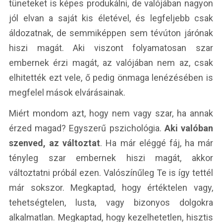
tüneteket is képes produkálni, de valójában nagyon
jól elvan a saját kis életével, és legfeljebb csak
áldozatnak, de semmiképpen sem tévúton járónak
hiszi magát. Aki viszont folyamatosan szar
embernek érzi magát, az valójában nem az, csak
elhitették ezt vele, ő pedig önmaga lenézésében is
megfelel mások elvárásainak.
Miért mondom azt, hogy nem vagy szar, ha annak
érzed magad? Egyszerű pszichológia.
Aki valóban
szenved, az változtat
. Ha már eléggé fáj, ha már
tényleg szar embernek hiszi magát, akkor
változtatni próbál ezen. Valószínűleg Te is így tettél
már sokszor. Megkaptad, hogy értéktelen vagy,
tehetségtelen, lusta, vagy bizonyos dolgokra
alkalmatlan. Megkaptad, hogy kezelhetetlen, hisztis