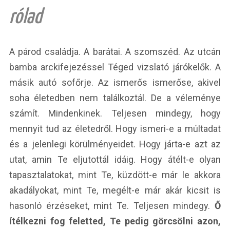
rólad
A párod családja. A barátai. A szomszéd. Az utcán
bamba arckifejezéssel Téged vizslató járókelők. A
másik autó sofőrje. Az ismerős ismerőse, akivel
soha életedben nem találkoztál. De a véleménye
számít. Mindenkinek. Teljesen mindegy, hogy
mennyit tud az életedről. Hogy ismeri-e a múltadat
és a jelenlegi körülményeidet. Hogy járta-e azt az
utat, amin Te eljutottál idáig. Hogy átélt-e olyan
tapasztalatokat, mint Te, küzdött-e már le akkora
akadályokat, mint Te, megélt-e már akár kicsit is
hasonló érzéseket, mint Te. Teljesen mindegy.
Ő
ítélkezni fog feletted, Te pedig görcsölni azon,