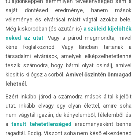
tulajdonképpen semmilyen tevékenységed sem a
saját döntésed eredménye, hanem mások
véleménye és elvárásai miatt vágtál azokba bele.
Még kiskorodban (és azután is)
a szüleid kijelölték
neked az utat
. Vagy a párod megmondta, mivel
kéne foglalkoznod. Vagy láncban tartanak a
társadalmi elvárások, amelyek elképzelhetetlenné
teszik számodra, hogy bármi olyat csinálj, amivel
kicsit is kilógsz a sorból.
Amivel őszintén önmagad
lehetnél
.
Ezért inkább járod a számodra mások által kijelölt
utat. Inkább elvagy egy olyan élettel, amire soha
nem vágytál igazán, de kényelemből, félelemből és
a
tanult tehetetlenséged
eredményeként benne
ragadtál. Eddig. Viszont soha nem késő elkezdened