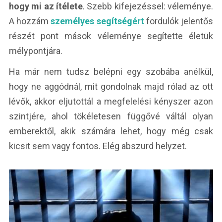
hogy mi az ítélete
. Szebb kifejezéssel: véleménye.
A hozzám
személyes segítségért
fordulók jelentős
részét pont mások véleménye segítette életük
mélypontjára.
Ha már nem tudsz belépni egy szobába anélkül,
hogy ne aggódnál, mit gondolnak majd rólad az ott
lévők, akkor eljutottál a megfelelési kényszer azon
szintjére, ahol tökéletesen függővé váltál olyan
emberektől, akik számára lehet, hogy még csak
kicsit sem vagy fontos. Elég abszurd helyzet.