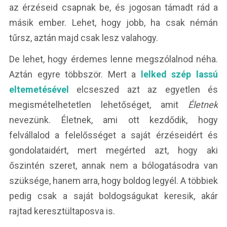
az érzéseid csapnak be, és jogosan támadt rád a
másik ember. Lehet, hogy jobb, ha csak némán
tűrsz, aztán majd csak lesz valahogy.
De lehet, hogy érdemes lenne megszólalnod néha.
Aztán egyre többször. Mert a
lelked szép lassú
eltemetésével
elcseszed azt az egyetlen és
megismételhetetlen lehetőséget, amit
Életnek
nevezünk. Életnek, ami ott kezdődik, hogy
felvállalod a felelősséget a saját érzéseidért és
gondolataidért, mert megérted azt, hogy aki
őszintén szeret, annak nem a bólogatásodra van
szüksége, hanem arra, hogy boldog legyél. A többiek
pedig csak a saját boldogságukat keresik, akár
rajtad keresztültaposva is.