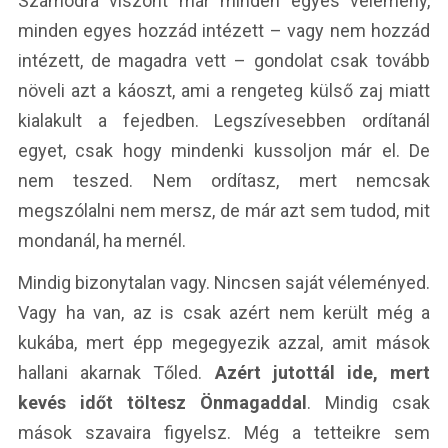
Számodra viszont már minden egyes vélemény,
minden egyes hozzád intézett – vagy nem hozzád
intézett, de magadra vett – gondolat csak tovább
növeli azt a káoszt, ami a rengeteg külső zaj miatt
kialakult a fejedben. Legszívesebben ordítanál
egyet, csak hogy mindenki kussoljon már el. De
nem teszed. Nem ordítasz, mert nemcsak
megszólalni nem mersz, de már azt sem tudod, mit
mondanál, ha mernél.
Mindig bizonytalan vagy. Nincsen saját véleményed.
Vagy ha van, az is csak azért nem került még a
kukába, mert épp megegyezik azzal, amit mások
hallani akarnak Tőled.
Azért jutottál ide, mert
kevés időt töltesz Önmagaddal
. Mindig csak
mások szavaira figyelsz. Még a tetteikre sem