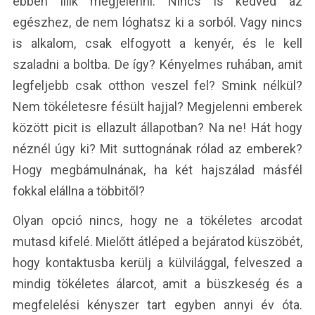
ebben illik megjelenni. Nincs is kedved az
egészhez, de nem lóghatsz ki a sorból. Vagy nincs
is alkalom, csak elfogyott a kenyér, és le kell
szaladni a boltba. De így? Kényelmes ruhában, amit
legfeljebb csak otthon veszel fel? Smink nélkül?
Nem tökéletesre fésült hajjal? Megjelenni emberek
között picit is ellazult állapotban? Na ne! Hát hogy
néznél úgy ki? Mit suttognának rólad az emberek?
Hogy megbámulnának, ha két hajszálad másfél
fokkal elállna a többitől?
Olyan opció nincs, hogy ne a tökéletes arcodat
mutasd kifelé. Mielőtt átléped a bejáratod küszöbét,
hogy kontaktusba kerülj a külvilággal, felveszed a
mindig tökéletes álarcot, amit a büszkeség és a
megfelelési kényszer tart egyben annyi év óta.