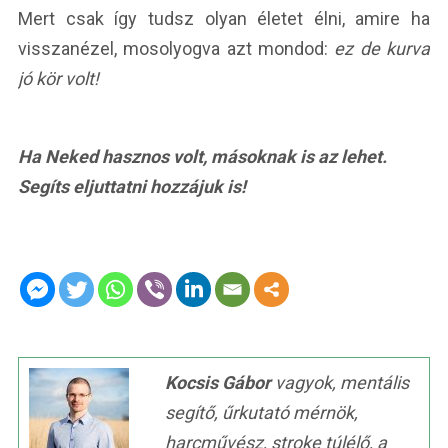
Mert csak így tudsz olyan életet élni, amire ha
visszanézel, mosolyogva azt mondod:
ez de kurva
jó kör volt!
Ha Neked hasznos volt, másoknak is az lehet.
Segíts eljuttatni hozzájuk is!
Kocsis Gábor
vagyok, mentális
segítő, űrkutató mérnök,
harcművész, stroke túlélő, a