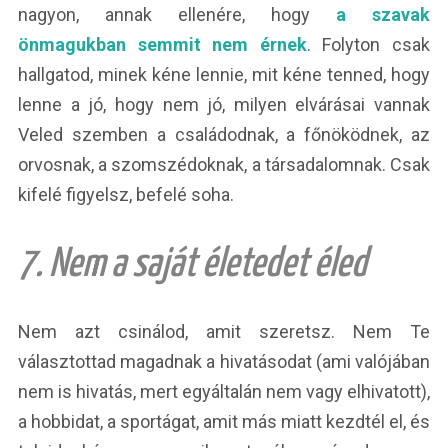
nagyon, annak ellenére, hogy
a szavak
önmagukban semmit nem érnek
. Folyton csak
hallgatod, minek kéne lennie, mit kéne tenned, hogy
lenne a jó, hogy nem jó, milyen elvárásai vannak
Veled szemben a családodnak, a főnöködnek, az
orvosnak, a szomszédoknak, a társadalomnak. Csak
kifelé figyelsz, befelé soha.
7. Nem a saját életedet éled
Nem azt csinálod, amit szeretsz. Nem Te
választottad magadnak a hivatásodat (ami valójában
nem is hivatás, mert egyáltalán nem vagy elhivatott),
a hobbidat, a sportágat, amit más miatt kezdtél el, és