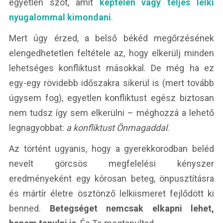
egyetlen szót, amit
képtelen vagy teljes lelki
nyugalommal kimondani
.
Mert úgy érzed, a belső békéd megőrzésének
elengedhetetlen feltétele az, hogy elkerülj minden
lehetséges konfliktust másokkal. De még ha ez
egy-egy rövidebb időszakra sikerül is (mert tovább
úgysem fog), egyetlen konfliktust egész biztosan
nem tudsz így sem elkerülni – méghozzá a lehető
legnagyobbat:
a konfliktust Önmagaddal
.
Az történt ugyanis, hogy a gyerekkorodban beléd
nevelt görcsös megfelelési kényszer
eredményeként egy kórosan beteg, önpusztításra
és mártír életre ösztönző lelkiismeret fejlődött ki
benned.
Betegséget nemcsak elkapni lehet,