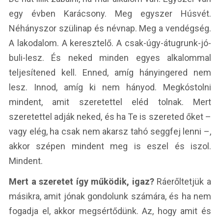
egy évben Karácsony. Meg egyszer Húsvét.
Néhányszor szülinap és névnap. Meg a vendégség.
A lakodalom. A keresztelő. A csak-úgy-átugrunk-jó-
buli-lesz. És neked minden egyes alkalommal
teljesítened kell. Enned, amíg hányingered nem
lesz. Innod, amíg ki nem hányod. Megkóstolni
mindent, amit szeretettel eléd tolnak. Mert
szeretettel adják neked, és ha Te is szereted őket –
vagy elég, ha csak nem akarsz tahó seggfej lenni –,
akkor szépen mindent meg is eszel és iszol.
Mindent.
Mert a szeretet így működik, igaz?
Ráerőltetjük a
másikra, amit jónak gondolunk számára, és ha nem
fogadja el, akkor megsértődünk. Az, hogy amit és