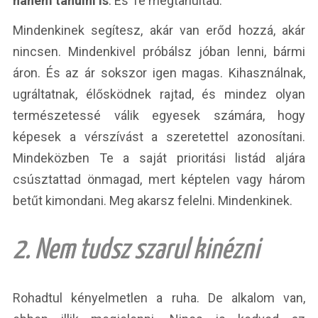
hanem tanulni is
. És Te megtanultad.
Mindenkinek segítesz, akár van erőd hozzá, akár
nincsen. Mindenkivel próbálsz jóban lenni, bármi
áron. És az ár sokszor igen magas. Kihasználnak,
ugráltatnak, élősködnek rajtad, és mindez olyan
természetessé válik egyesek számára, hogy
képesek a vérszívást a szeretettel azonosítani.
Mindeközben Te a saját prioritási listád aljára
csúsztattad önmagad, mert képtelen vagy három
betűt kimondani. Meg akarsz felelni. Mindenkinek.
2. Nem tudsz szarul kinézni
Rohadtul kényelmetlen a ruha. De alkalom van,