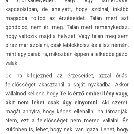
a munkahelyeden, vagy egy ismerőssel
kapcsolatban, de ahelyett, hogy szólnál, inkább
magadba fojtod az érzéseidet. Talán mert azt
gondolod, nem éri meg. Talán mert reménykedsz,
hogy változik majd a helyzet. Vagy talán meg sem
bírsz már szólalni, csak leblokkolsz és állsz némán,
mint egy darab fa, miközben éppen a lelkedbe gázol
valaki.
De ha kifejeznéd az érzéseidet, azzal óriási
felelősséget akasztanál a saját nyakadba. Akkor
vállalnod kellene, hogy
Te is érző emberi lény vagy,
akit nem lehet csak úgy elnyomni
. Aki szereti
magát annyira, hogy képes ellenállni, ha támadják.
Nem, ezt a felelősséget nem mered vállalni. És
különben is, lehet, hogy neki van igaza. Lehet, hogy