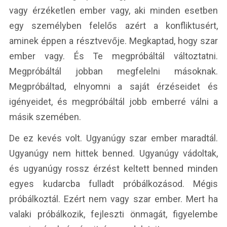
vagy érzéketlen ember vagy, aki minden esetben
egy személyben felelős azért a konfliktusért,
aminek éppen a résztvevője. Megkaptad, hogy szar
ember vagy. És Te megpróbáltál változtatni.
Megpróbáltál jobban megfelelni másoknak.
Megpróbáltad, elnyomni a saját érzéseidet és
igényeidet, és megpróbáltál jobb emberré válni a
másik szemében.
De ez kevés volt. Ugyanúgy szar ember maradtál.
Ugyanúgy nem hittek benned. Ugyanúgy vádoltak,
és ugyanúgy rossz érzést keltett benned minden
egyes kudarcba fulladt próbálkozásod. Mégis
próbálkoztál. Ezért nem vagy szar ember. Mert ha
valaki próbálkozik, fejleszti önmagát, figyelembe