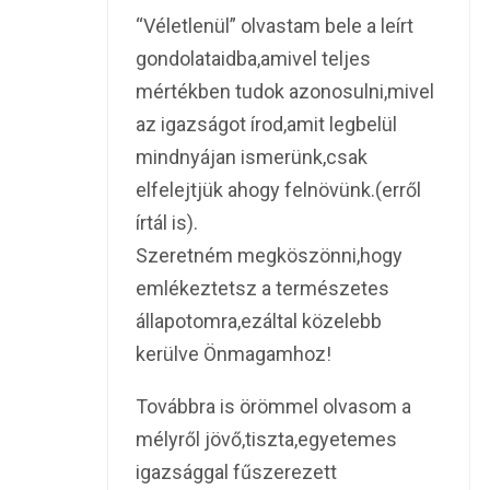
“Véletlenül” olvastam bele a leírt
gondolataidba,amivel teljes
mértékben tudok azonosulni,mivel
az igazságot írod,amit legbelül
mindnyájan ismerünk,csak
elfelejtjük ahogy felnövünk.(erről
írtál is).
Szeretném megköszönni,hogy
emlékeztetsz a természetes
állapotomra,ezáltal közelebb
kerülve Önmagamhoz!
Továbbra is örömmel olvasom a
mélyről jövő,tiszta,egyetemes
igazsággal fűszerezett