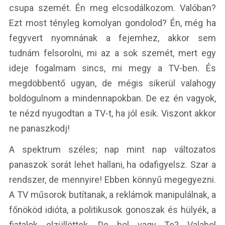
csupa szemét. Én meg elcsodálkozom. Valóban?
Ezt most tényleg komolyan gondolod? Én, még ha
fegyvert nyomnának a fejemhez, akkor sem
tudnám felsorolni, mi az a sok szemét, mert egy
ideje fogalmam sincs, mi megy a TV-ben. És
megdöbbentő ugyan, de mégis sikerül valahogy
boldogulnom a mindennapokban. De ez én vagyok,
te nézd nyugodtan a TV-t, ha jól esik. Viszont akkor
ne panaszkodj!
A spektrum széles; nap mint nap változatos
panaszok sorát lehet hallani, ha odafigyelsz. Szar a
rendszer, de mennyire! Ebben könnyű megegyezni.
A TV műsorok butítanak, a reklámok manipulálnak, a
főnököd idióta, a politikusok gonoszak és hülyék, a
fiatalok elzüllöttek. De hol vagy Te? Valahol