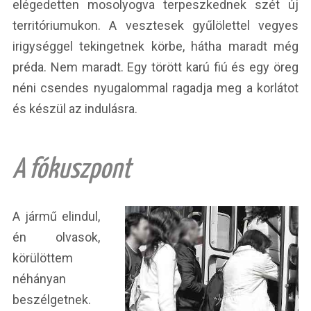
elégedetten mosolyogva terpeszkednek szét új
territóriumukon. A vesztesek gyűlölettel vegyes
irigységgel tekingetnek körbe, hátha maradt még
préda. Nem maradt. Egy törött karú fiú és egy öreg
néni csendes nyugalommal ragadja meg a korlátot
és készül az indulásra.
A fókuszpont
A jármű elindul,
én olvasok,
körülöttem
néhányan
beszélgetnek.