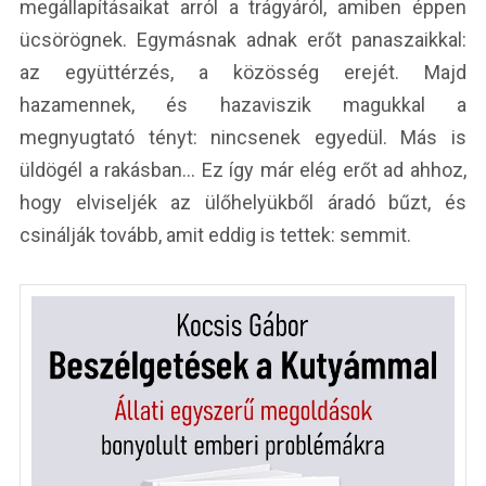
megállapításaikat arról a trágyáról, amiben éppen
ücsörögnek. Egymásnak adnak erőt panaszaikkal:
az együttérzés, a közösség erejét. Majd
hazamennek, és hazaviszik magukkal a
megnyugtató tényt: nincsenek egyedül. Más is
üldögél a rakásban… Ez így már elég erőt ad ahhoz,
hogy elviseljék az ülőhelyükből áradó bűzt, és
csinálják tovább, amit eddig is tettek: semmit.