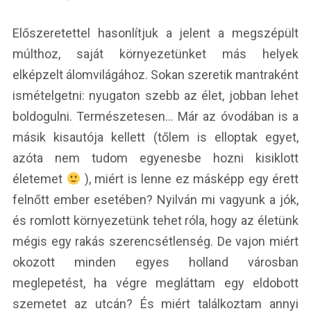
Előszeretettel hasonlítjuk a jelent a megszépült
múlthoz, saját környezetünket más helyek
elképzelt álomvilágához. Sokan szeretik mantraként
ismételgetni: nyugaton szebb az élet, jobban lehet
boldogulni. Természetesen… Már az óvodában is a
másik kisautója kellett (tőlem is elloptak egyet,
azóta nem tudom egyenesbe hozni kisiklott
életemet
), miért is lenne ez másképp egy érett
felnőtt ember esetében? Nyilván mi vagyunk a jók,
és romlott környezetünk tehet róla, hogy az életünk
mégis egy rakás szerencsétlenség. De vajon miért
okozott minden egyes holland városban
meglepetést, ha végre megláttam egy eldobott
szemetet az utcán? És miért találkoztam annyi