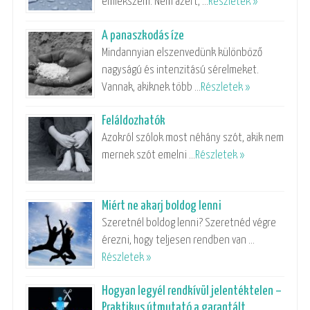
emlékszem. Nem azért, …
Részletek »
A panaszkodás íze
Mindannyian elszenvedünk különböző
nagyságú és intenzitású sérelmeket.
Vannak, akiknek több …
Részletek »
Feláldozhatók
Azokról szólok most néhány szót, akik nem
mernek szót emelni …
Részletek »
Miért ne akarj boldog lenni
Szeretnél boldog lenni? Szeretnéd végre
érezni, hogy teljesen rendben van …
Részletek »
Hogyan legyél rendkívül jelentéktelen –
Praktikus útmutató a garantált