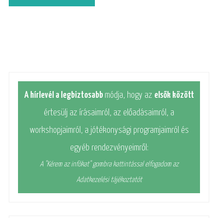
A hírlevél a legbiztosabb
módja, hogy az
elsők között
értesülj az írásaimról, az előadásaimról, a
workshopjaimról, a jótékonysági programjaimról és
egyéb rendezvényeimről:
A "Kérem az infókat" gombra kattintással elfogadom az
Adatkezelési tájékoztatót