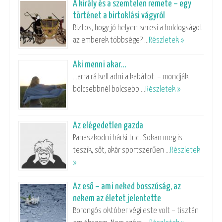
A király és a szemtelen remete – egy
történet a birtoklási vágyról
Biztos, hogy jó helyen keresi a boldogságot
az emberek többsége? …
Részletek »
Aki menni akar…
…arra rá kell adni a kabátot. – mondják
bölcsebbnél bölcsebb …
Részletek »
Az elégedetlen gazda
Panaszkodni bárki tud. Sokan meg is
teszik, sőt, akár sportszerűen …
Részletek
»
Az eső – ami neked bosszúság, az
nekem az életet jelentette
Borongós október végi este volt – tisztán