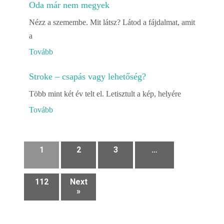
Oda már nem megyek
Nézz a szemembe. Mit látsz? Látod a fájdalmat, amit
a
Tovább
Stroke – csapás vagy lehetőség?
Több mint két év telt el. Letisztult a kép, helyére
Tovább
1
2
3
…
112
Next
»