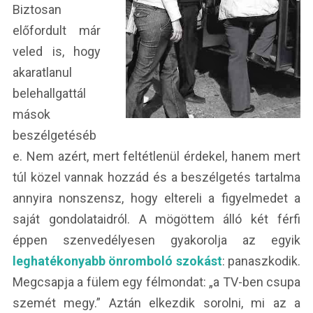
Biztosan
előfordult már
veled is, hogy
akaratlanul
belehallgattál
mások
beszélgetéséb
e. Nem azért, mert feltétlenül érdekel, hanem mert
túl közel vannak hozzád és a beszélgetés tartalma
annyira nonszensz, hogy eltereli a figyelmedet a
saját gondolataidról. A mögöttem álló két férfi
éppen szenvedélyesen gyakorolja az egyik
leghatékonyabb önromboló szokást
: panaszkodik.
Megcsapja a fülem egy félmondat: „a TV-ben csupa
szemét megy.” Aztán elkezdik sorolni, mi az a