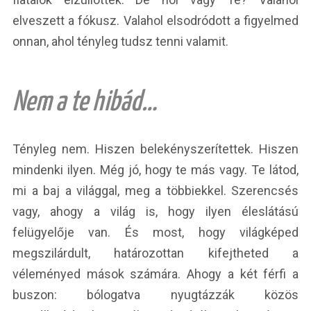
elveszett a fókusz. Valahol elsodródott a figyelmed
onnan, ahol tényleg tudsz tenni valamit.
Nem a te hibád…
Tényleg nem. Hiszen belekényszerítettek. Hiszen
mindenki ilyen. Még jó, hogy te más vagy. Te látod,
mi a baj a világgal, meg a többiekkel. Szerencsés
vagy, ahogy a világ is, hogy ilyen éleslátású
felügyelője van. És most, hogy világképed
megszilárdult, határozottan kifejtheted a
véleményed mások számára. Ahogy a két férfi a
buszon: bólogatva nyugtázzák közös