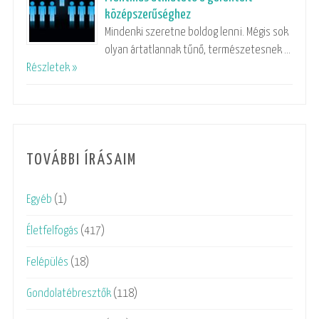
középszerűséghez
Mindenki szeretne boldog lenni. Mégis sok
olyan ártatlannak tűnő, természetesnek …
Részletek »
TOVÁBBI ÍRÁSAIM
Egyéb
(1)
Életfelfogás
(417)
Felépülés
(18)
Gondolatébresztők
(118)