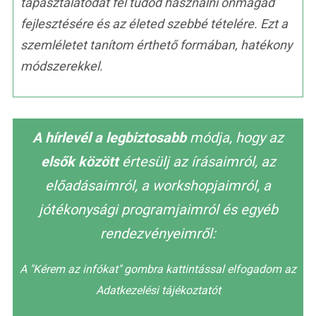
tapasztalatodat fel tudod használni önmagad
fejlesztésére és az életed szebbé tételére. Ezt a
szemléletet tanítom érthető formában, hatékony
módszerekkel.
A hírlevél a legbiztosabb
módja, hogy az
elsők között
értesülj az írásaimról, az
előadásaimról, a workshopjaimról, a
jótékonysági programjaimról és egyéb
rendezvényeimről:
A "Kérem az infókat" gombra kattintással elfogadom az
Adatkezelési tájékoztatót