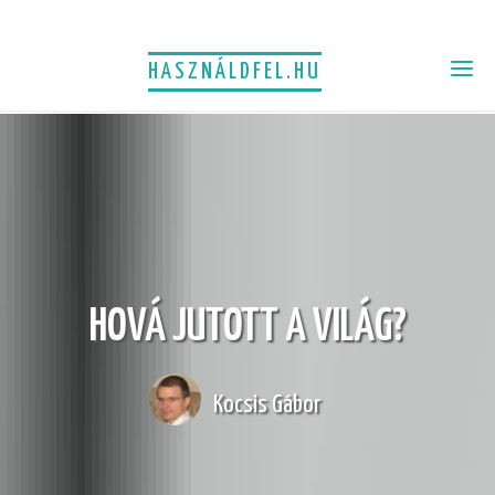
HASZNÁLDFEL.HU
HOVÁ JUTOTT A VILÁG?
Kocsis Gábor