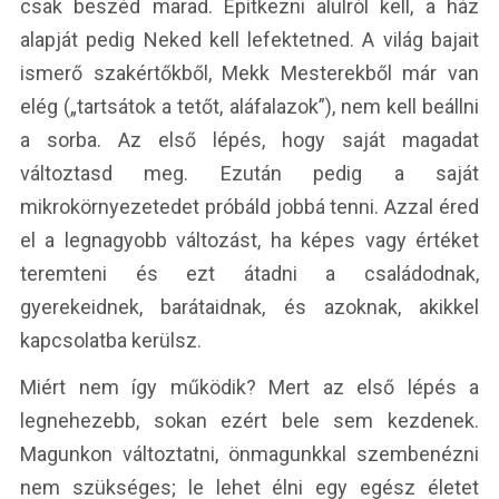
csak beszéd marad. Építkezni alulról kell, a ház
alapját pedig Neked kell lefektetned. A világ bajait
ismerő szakértőkből, Mekk Mesterekből már van
elég („tartsátok a tetőt, aláfalazok”), nem kell beállni
a sorba. Az első lépés, hogy saját magadat
változtasd meg. Ezután pedig a saját
mikrokörnyezetedet próbáld jobbá tenni. Azzal éred
el a legnagyobb változást, ha képes vagy értéket
teremteni és ezt átadni a családodnak,
gyerekeidnek, barátaidnak, és azoknak, akikkel
kapcsolatba kerülsz.
Miért nem így működik? Mert az első lépés a
legnehezebb, sokan ezért bele sem kezdenek.
Magunkon változtatni, önmagunkkal szembenézni
nem szükséges; le lehet élni egy egész életet