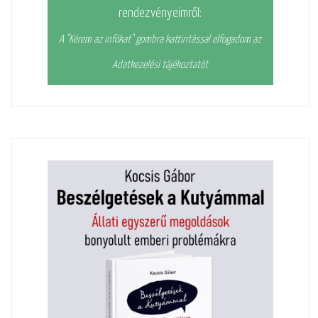
rendezvényeimről:
A "Kérem az infókat" gombra kattintással elfogadom az
Adatkezelési tájékoztatót