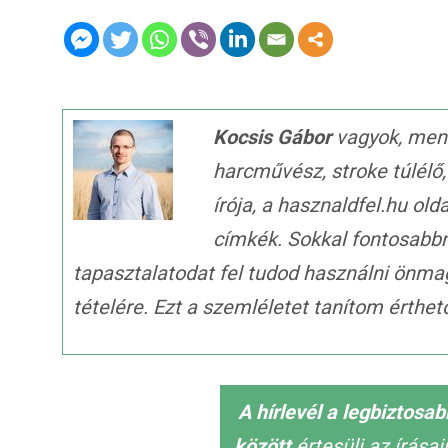
Kocsis Gábor
vagyok, ment
harcművész, stroke túlélő
írója, a hasznaldfel.hu old
címkék. Sokkal fontosabb
tapasztalatodat fel tudod használni önma
tételére. Ezt a szemléletet tanítom érth
A hírlevél a legbiztosa
között
értesülj az írása