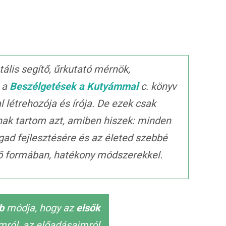
ális segítő, űrkutató mérnök,
, a
Beszélgetések a Kutyámmal
c. könyv
al létrehozója és írója. De ezek csak
nak tartom azt, amiben hiszek: minden
gad fejlesztésére és az életed szebbé
ető formában, hatékony módszerekkel.
bb
módja, hogy az
elsők
imról, az előadásaimról,