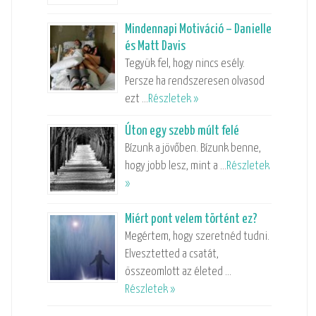
Mindennapi Motiváció – Danielle
és Matt Davis
Tegyük fel, hogy nincs esély.
Persze ha rendszeresen olvasod
ezt …
Részletek »
Úton egy szebb múlt felé
Bízunk a jövőben. Bízunk benne,
hogy jobb lesz, mint a …
Részletek
»
Miért pont velem történt ez?
Megértem, hogy szeretnéd tudni.
Elvesztetted a csatát,
összeomlott az életed …
Részletek »