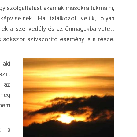
y szolgáltatást akarnak másokra tukmálni,
épviselnek. Ha találkozol velük, olyan
nek a szenvedély és az önmagukba vetett
s sokszor szívszorító esemény is a része.
 aki
zít.
i az
 meg
 nem
k a