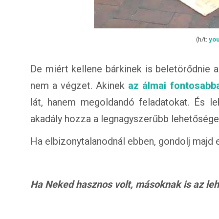
(h/t:
yo
De miért kellene bárkinek is beletörődnie a
nem a végzet. Akinek
az álmai fontosabba
lát, hanem megoldandó feladatokat. És l
akadály hozza a legnagyszerűbb lehetőséget
Ha elbizonytalanodnál ebben, gondolj majd e
Ha Neked hasznos volt, másoknak is az lehet