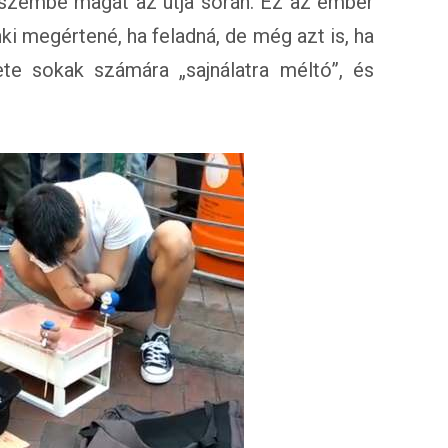
ja szembe magát az útja során. Ez az ember
ki megértené, ha feladná, de még azt is, ha
te sokak számára „sajnálatra méltó”, és