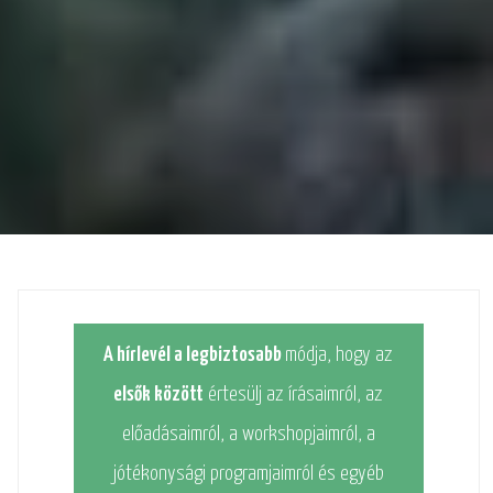
A hírlevél a legbiztosabb
módja, hogy az
elsők között
értesülj az írásaimról, az
előadásaimról, a workshopjaimról, a
jótékonysági programjaimról és egyéb