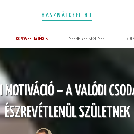
HASZNÁLDFEL.HU
KÖNYVEK, JÁTÉKOK
SZEMÉLYES SEGÍTSÉG
RÓL
 MOTIVÁCIÓ – A VALÓDI CSO
ÉSZREVÉTLENÜL SZÜLETNEK