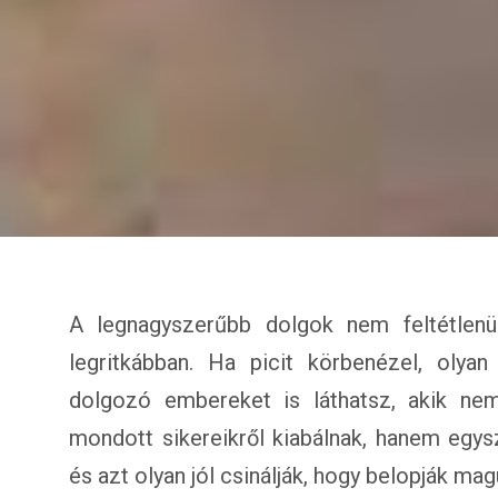
A legnagyszerűbb dolgok nem feltétlenül
legritkábban. Ha picit körbenézel, olyan 
dolgozó embereket is láthatsz, akik ne
mondott sikereikről kiabálnak, hanem egysz
és azt olyan jól csinálják, hogy belopják m