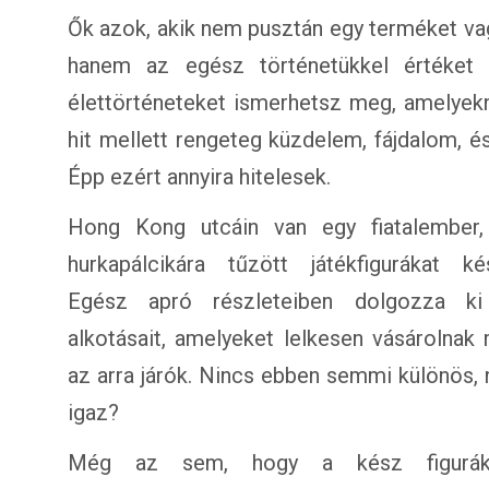
Ők azok, akik nem pusztán egy terméket vag
hanem az egész történetükkel értéket k
élettörténeteket ismerhetsz meg, amelyek
hit mellett rengeteg küzdelem, fájdalom, é
Épp ezért annyira hitelesek.
Hong Kong utcáin van egy fiatalember,
hurkapálcikára tűzött játékfigurákat kés
Egész apró részleteiben dolgozza k
alkotásait, amelyeket lelkesen vásárolnak
az arra járók. Nincs ebben semmi különös,
igaz?
Még az sem, hogy a kész figurá