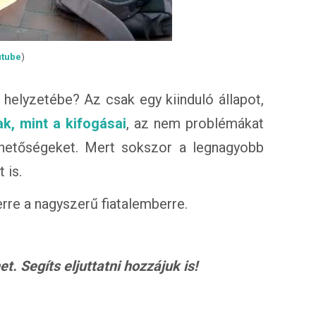
utube
)
 helyzetébe? Az csak egy kiinduló állapot,
k, mint a kifogásai
, az nem problémákat
ehetőségeket. Mert sokszor a legnagyobb
 is.
rre a nagyszerű fiatalemberre.
. Segíts eljuttatni hozzájuk is!