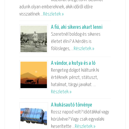
adunk olyan embereknek, akik időről időre
visszaélnek …
Részletek »
A fiú, aki sikeres akart lenni
Szeretnél boldog és sikeres
életet élni? A kérdés is
fölösleges, …
Részletek »
A vándor, a kutya és a ló
Rengeteg dolgot kiáltunk ki
értéknek: pénzt, státuszt,
hatalmat, tárgyi javakat. …
Részletek »
A kukásautó törvénye
Rossz napod volt? Idiótákkal vagy
körülvéve? Vagy csak egyvalaki
keserítette …
Részletek »