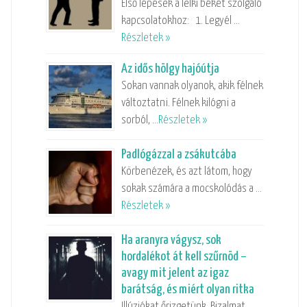
Első lépések a lelki békét szolgáló
kapcsolatokhoz: 1. Legyél …
Részletek »
Az idős hölgy hajóútja
Sokan vannak olyanok, akik félnek
változtatni. Félnek kilógni a
sorból, …
Részletek »
Padlógázzal a zsákutcába
Körbenézek, és azt látom, hogy
sokak számára a mocskolódás a …
Részletek »
Ha aranyra vágysz, sok
hordalékot át kell szűrnöd –
avagy mit jelent az igaz
barátság, és miért olyan ritka
Illúziókat őrizgetünk. Bizalmat