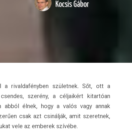
Kocsis Gábor
 a rivaldafényben születnek. Sőt, ott a
csendes, szerény, a céljaikért kitartóan
m abból élnek, hogy a valós vagy annak
erűen csak azt csinálják, amit szeretnek,
agukat vele az emberek szívébe.