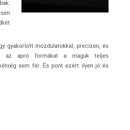
bak.
csen
dkét
 gyakorlott mozdulatokkal, precízen, és
ki az apró formákat a maguk teljes
kétség sem fér. És pont ezért ilyen jó és