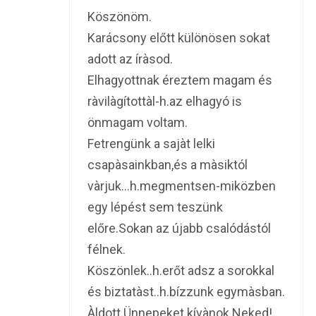
Köszönöm.
Karácsony előtt különösen sokat
adott az íràsod.
Elhagyottnak éreztem magam és
ràvilàgítottàl-h.az elhagyó is
önmagam voltam.
Fetrengünk a sajàt lelki
csapàsainkban,és a màsiktól
vàrjuk…h.megmentsen-miközben
egy lépést sem teszünk
előre.Sokan az újabb csalódástól
félnek.
Köszönlek..h.erőt adsz a sorokkal
és biztatàst..h.bízzunk egymàsban.
Àldott Ünnepeket kívànok Neked!