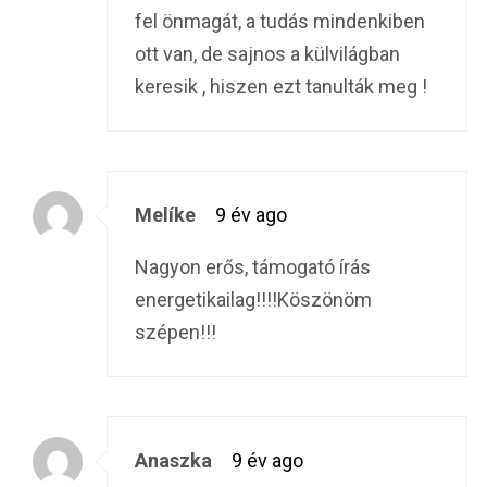
fel önmagát, a tudás mindenkiben
ott van, de sajnos a külvilágban
keresik , hiszen ezt tanulták meg !
Melíke
9 év ago
Nagyon erős, támogató írás
energetikailag!!!!Köszönöm
szépen!!!
Anaszka
9 év ago