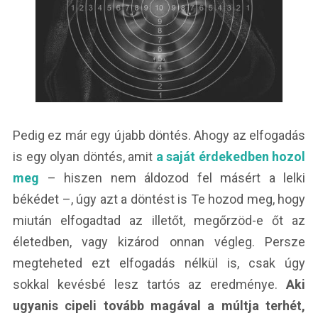
Pedig ez már egy újabb döntés. Ahogy az elfogadás
is egy olyan döntés, amit
a saját érdekedben hozol
meg
– hiszen nem áldozod fel másért a lelki
békédet –, úgy azt a döntést is Te hozod meg, hogy
miután elfogadtad az illetőt, megőrzöd-e őt az
életedben, vagy kizárod onnan végleg. Persze
megteheted ezt elfogadás nélkül is, csak úgy
sokkal kevésbé lesz tartós az eredménye.
Aki
ugyanis cipeli tovább magával a múltja terhét,