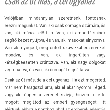
Csak az út más, a cél ugyanaz
Valójában mindannyian szeretnénk fontosnak
érezni magunkat. Van, aki csak önmaga számára, és
van, aki mások előtt is. Van, aki embertársainak
segítő kezet nyújtva, és van, aki másokat elnyomva.
Van, aki nyugodt, megfontolt szavakkal észérveket
mondva, és van, aki ingerülten vagy
kétségbeesetten ordítozva. Van, aki nagy dolgokat
végrehajtva, és van, aki önmagát sajnáltatva.
Csak az út más, de a cél ugyanaz. Ha ezt megérted,
már nem haragszol arra, aki el akar nyomni Téged,
vagy aki éppen a véredet szívja, hiszen a tette
mögött meglátod az emberi gyengeséget. Itt
elértünk ahhoz a ponthoz, ahol az emberek jelentős