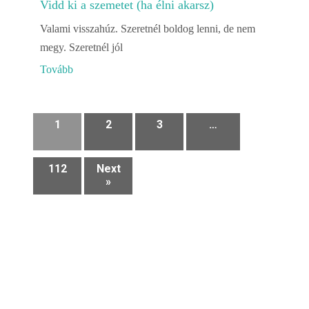
Vidd ki a szemetet (ha élni akarsz)
Valami visszahúz. Szeretnél boldog lenni, de nem
megy. Szeretnél jól
Tovább
1
2
3
…
112
Next
»