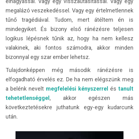
elhagyással. Vagy egy visszautasítással. Vagy egy
megalázó veszekedéssel. Vagy egy értelmetlennek
tűnő tragédiával. Tudom, mert átéltem én is
mindegyiket. És bizony első ránézésre teljesen
logikus lépésnek tűnik az, hogy ha nem kellesz
valakinek, aki fontos számodra, akkor minden
bizonnyal egy szar ember lehetsz.
Tulajdonképpen még második ránézésre is
elfogadható érvelés ez. De ha nem elégszünk meg
a belénk nevelt
megfelelési kényszerrel
és
tanult
tehetetlenséggel
, akkor egészen más
következtetésekre juthatunk egy-egy kudarcunk
után.