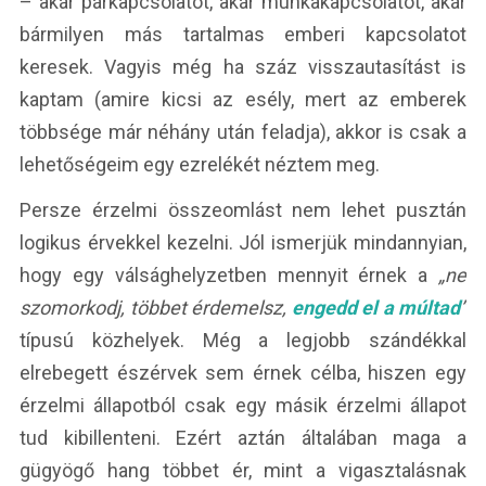
– akár párkapcsolatot, akár munkakapcsolatot, akár
bármilyen más tartalmas emberi kapcsolatot
keresek. Vagyis még ha száz visszautasítást is
kaptam (amire kicsi az esély, mert az emberek
többsége már néhány után feladja), akkor is csak a
lehetőségeim egy ezrelékét néztem meg.
Persze érzelmi összeomlást nem lehet pusztán
logikus érvekkel kezelni. Jól ismerjük mindannyian,
hogy egy válsághelyzetben mennyit érnek a
„ne
szomorkodj, többet érdemelsz,
engedd el a múltad
”
típusú közhelyek. Még a legjobb szándékkal
elrebegett észérvek sem érnek célba, hiszen egy
érzelmi állapotból csak egy másik érzelmi állapot
tud kibillenteni. Ezért aztán általában maga a
gügyögő hang többet ér, mint a vigasztalásnak