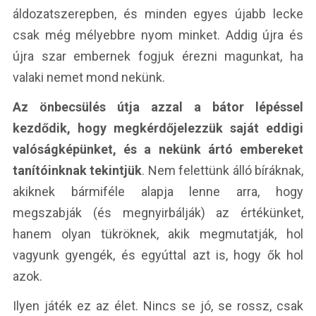
áldozatszerepben, és minden egyes újabb lecke
csak még mélyebbre nyom minket. Addig újra és
újra szar embernek fogjuk érezni magunkat, ha
valaki nemet mond nekünk.
Az önbecsülés útja azzal a bátor lépéssel
kezdődik, hogy megkérdőjelezzük saját eddigi
valóságképünket, és a nekünk ártó embereket
tanítóinknak tekintjük
. Nem felettünk álló bíráknak,
akiknek bármiféle alapja lenne arra, hogy
megszabják (és megnyirbálják) az értékünket,
hanem olyan tükröknek, akik megmutatják, hol
vagyunk gyengék, és egyúttal azt is, hogy ők hol
azok.
Ilyen játék ez az élet. Nincs se jó, se rossz, csak