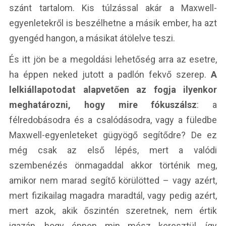
szánt tartalom. Kis túlzással akár a Maxwell-
egyenletekről is beszélhetne a másik ember, ha azt
gyengéd hangon, a másikat átölelve teszi.
És itt jön be a megoldási lehetőség arra az esetre,
ha éppen neked jutott a padlón fekvő szerep.
A
lelkiállapotodat alapvetően az fogja ilyenkor
meghatározni, hogy mire fókuszálsz
: a
félredobásodra és a csalódásodra, vagy a füledbe
Maxwell-egyenleteket gügyögő segítődre? De ez
még csak az első lépés, mert a valódi
szembenézés önmagaddal akkor történik meg,
amikor nem marad segítő körülötted – vagy azért,
mert fizikailag magadra maradtál, vagy pedig azért,
mert azok, akik őszintén szeretnek, nem értik
igazán, hogy éppen min mész keresztül, így