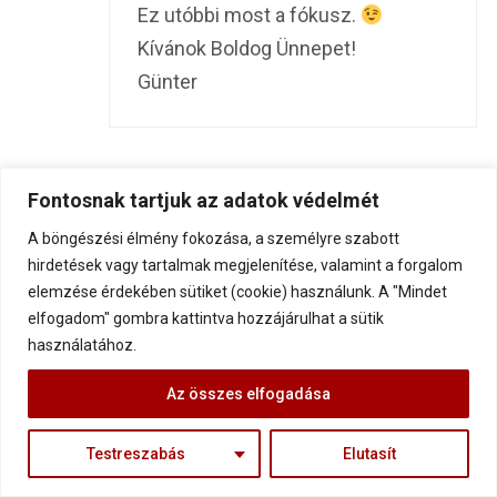
Ez utóbbi most a fókusz.
Kívánok Boldog Ünnepet!
Günter
Fontosnak tartjuk az adatok védelmét
Andi Dékányné
9 év ago
A böngészési élmény fokozása, a személyre szabott
Az elmúlt egy hónapja elveszített
hirdetések vagy tartalmak megjelenítése, valamint a forgalom
elemzése érdekében sütiket (cookie) használunk. A "Mindet
hozzátartozónk gyásza,igen igen
elfogadom" gombra kattintva hozzájárulhat a sütik
megtépázta az
használatához.
önbecsülésünket.Nehéz napokat
Az összes elfogadása
élünk meg,ilyenkor ünnepek táján
még jobban fel erősödik.Honnét
Testreszabás
Elutasít
kaptuk,miért és meddig a