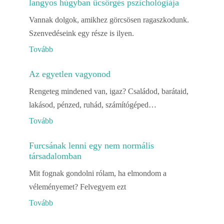
langyos húgyban ücsörgés pszichológiája
Vannak dolgok, amikhez görcsösen ragaszkodunk.
Szenvedéseink egy része is ilyen.
Tovább
Az egyetlen vagyonod
Rengeteg mindened van, igaz? Családod, barátaid,
lakásod, pénzed, ruhád, számítógéped…
Tovább
Furcsának lenni egy nem normális
társadalomban
Mit fognak gondolni rólam, ha elmondom a
véleményemet? Felvegyem ezt
Tovább