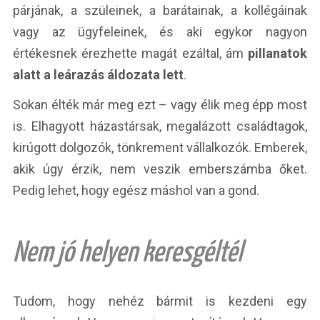
párjának, a szüleinek, a barátainak, a kollégáinak
vagy az ügyfeleinek, és aki egykor nagyon
értékesnek érezhette magát ezáltal, ám
pillanatok
alatt a leárazás áldozata lett
.
Sokan élték már meg ezt – vagy élik meg épp most
is. Elhagyott házastársak, megalázott családtagok,
kirúgott dolgozók, tönkrement vállalkozók. Emberek,
akik úgy érzik, nem veszik emberszámba őket.
Pedig lehet, hogy egész máshol van a gond.
Nem jó helyen keresgéltél
Tudom, hogy nehéz bármit is kezdeni egy