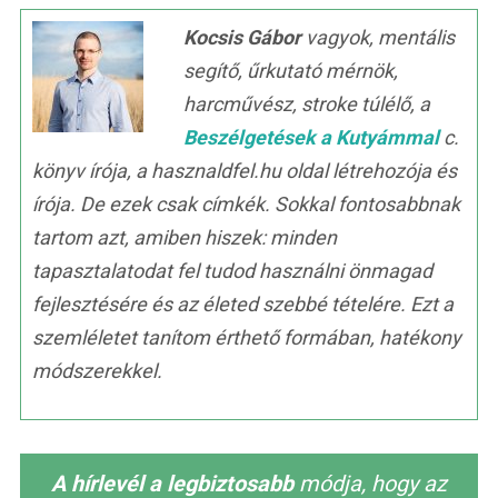
Kocsis Gábor
vagyok, mentális
segítő, űrkutató mérnök,
harcművész, stroke túlélő, a
Beszélgetések a Kutyámmal
c.
könyv írója, a hasznaldfel.hu oldal létrehozója és
írója. De ezek csak címkék. Sokkal fontosabbnak
tartom azt, amiben hiszek: minden
tapasztalatodat fel tudod használni önmagad
fejlesztésére és az életed szebbé tételére. Ezt a
szemléletet tanítom érthető formában, hatékony
módszerekkel.
A hírlevél a legbiztosabb
módja, hogy az