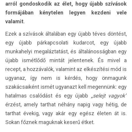
arról gondoskodik az élet, hogy újabb szívások
formájában kénytelen legyen kezdeni vele
valamit
.
Ezek a szívások általában egy újabb téves döntést,
egy újabb párkapcsolati kudarcot, egy újabb
munkahelyi megaláztatást, és általánosságban egy
újabb ismétlődő mintát jelentenek. És mivel a
recept, a hozzávalók, valamint az elkészítési mód is
ugyanaz, így nem is kérdés, hogy önmagunk
szakácsaiként ismét ugyanazt kell megennünk: egy
hatalmas csalódást és egy újabb
„selejt vagyok”
érzést, amely tarthat néhány napig vagy hétig, de
tarthat évekig, vagy akár egy egész életen át is.
Sokan főznek maguknak keserű étket.