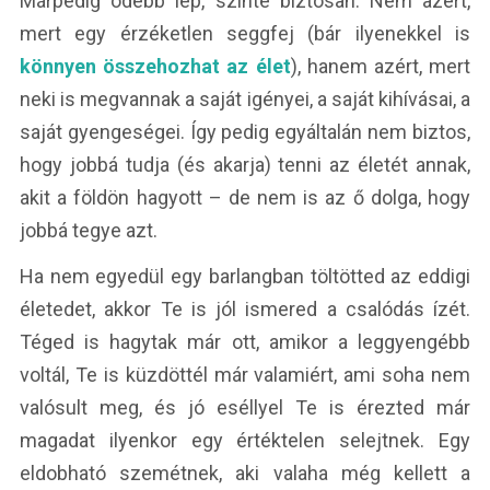
Márpedig odébb lép, szinte biztosan. Nem azért,
mert egy érzéketlen seggfej (bár ilyenekkel is
könnyen összehozhat az élet
), hanem azért, mert
neki is megvannak a saját igényei, a saját kihívásai, a
saját gyengeségei. Így pedig egyáltalán nem biztos,
hogy jobbá tudja (és akarja) tenni az életét annak,
akit a földön hagyott – de nem is az ő dolga, hogy
jobbá tegye azt.
Ha nem egyedül egy barlangban töltötted az eddigi
életedet, akkor Te is jól ismered a csalódás ízét.
Téged is hagytak már ott, amikor a leggyengébb
voltál, Te is küzdöttél már valamiért, ami soha nem
valósult meg, és jó eséllyel Te is érezted már
magadat ilyenkor egy értéktelen selejtnek. Egy
eldobható szemétnek, aki valaha még kellett a