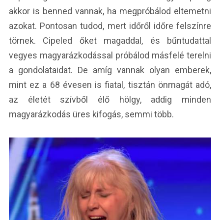
akkor is benned vannak, ha megpróbálod eltemetni
azokat. Pontosan tudod, mert időről időre felszínre
törnek. Cipeled őket magaddal, és bűntudattal
vegyes magyarázkodással próbálod másfelé terelni
a gondolataidat. De amíg vannak olyan emberek,
mint ez a 68 évesen is fiatal, tisztán önmagát adó,
az életét szívből élő hölgy, addig minden
magyarázkodás üres kifogás, semmi több.