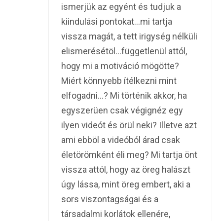
ismerjük az egyént és tudjuk a
kiindulási pontokat…mi tartja
vissza magát, a tett irigység nélküli
elismerésétöl…függetlenül attól,
hogy mi a motiváció mögötte?
Miért könnyebb ítélkezni mint
elfogadni…? Mi történik akkor, ha
egyszerüen csak végignéz egy
ilyen videót és örül neki? Illetve azt
ami ebböl a videóból árad csak
életörömként éli meg? Mi tartja önt
vissza attól, hogy az öreg halászt
úgy lássa, mint öreg embert, aki a
sors viszontagságai és a
társadalmi korlátok ellenére,