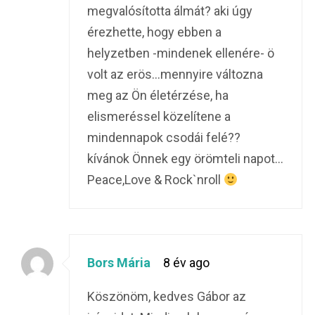
megvalósította álmát? aki úgy
érezhette, hogy ebben a
helyzetben -mindenek ellenére- ö
volt az erös…mennyire változna
meg az Ön életérzése, ha
elismeréssel közelítene a
mindennapok csodái felé??
kívánok Önnek egy örömteli napot…
Peace,Love & Rock`nroll
Bors Mária
8 év ago
Köszönöm, kedves Gábor az