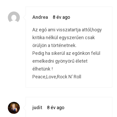
Andrea
8 év ago
Az egó ami visszatartja attól,hogy
kritika nélkül egyszerűen csak
örüljön a történetnek.
Pedig ha sikerül az egónkon felül
emelkedni gyönyörű életet
élhetünk !
Peace,Love,Rock N’ Roll
judit
8 év ago