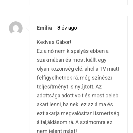
Emília
8 év ago
Kedves Gábor!
Ez a nő nem kispályás ebben a
szakmában és most kiállt egy
olyan közönség elé. ahol a TV miatt
felfigyelhetnek rá, még színészi
teljesítményt is nyújtott. Az
adottsága adott volt és most celeb
akart lenni, ha neki ez az álma és
ezt akarja megvalósítani ismertség
által,áldásom rá. A számomra ez
nem jelent mást!