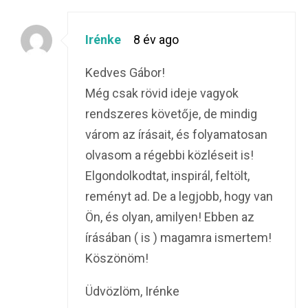
Irénke
8 év ago
Kedves Gábor!
Még csak rövid ideje vagyok
rendszeres követője, de mindig
várom az írásait, és folyamatosan
olvasom a régebbi közléseit is!
Elgondolkodtat, inspirál, feltölt,
reményt ad. De a legjobb, hogy van
Ön, és olyan, amilyen! Ebben az
írásában ( is ) magamra ismertem!
Köszönöm!
Üdvözlöm, Irénke