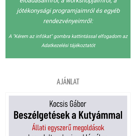
előadásaimról, a workshopjaimról, a
jótékonysági programjaimról és egyéb
rendezvényeimről:
A "Kérem az infókat" gombra kattintással elfogadom az
Adatkezelési tájékoztatót
AJÁNLAT