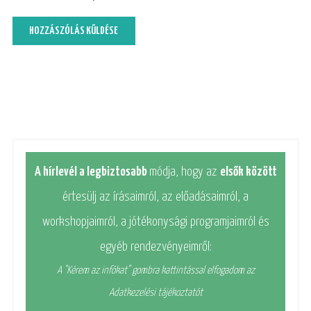
A hírlevél a legbiztosabb
módja, hogy az
elsők között
értesülj az írásaimról, az előadásaimról, a
workshopjaimról, a jótékonysági programjaimról és
egyéb rendezvényeimről:
A "Kérem az infókat" gombra kattintással elfogadom az
Adatkezelési tájékoztatót