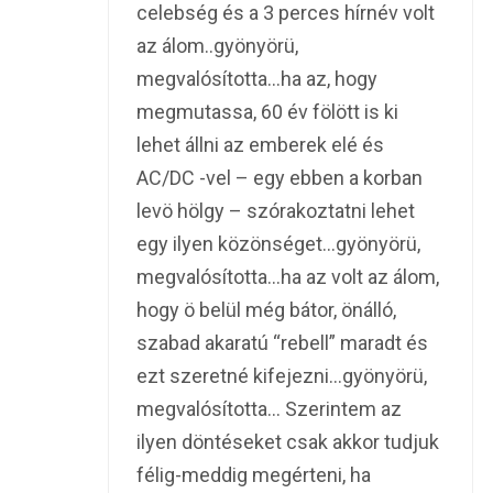
celebség és a 3 perces hírnév volt
az álom..gyönyörü,
megvalósította…ha az, hogy
megmutassa, 60 év fölött is ki
lehet állni az emberek elé és
AC/DC -vel – egy ebben a korban
levö hölgy – szórakoztatni lehet
egy ilyen közönséget…gyönyörü,
megvalósította…ha az volt az álom,
hogy ö belül még bátor, önálló,
szabad akaratú “rebell” maradt és
ezt szeretné kifejezni…gyönyörü,
megvalósította… Szerintem az
ilyen döntéseket csak akkor tudjuk
félig-meddig megérteni, ha