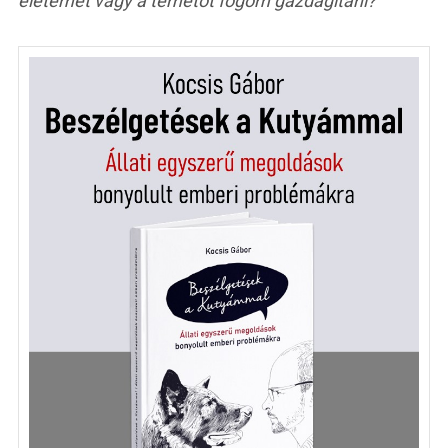
életemet vagy a temetőt fogom gazdagítani?