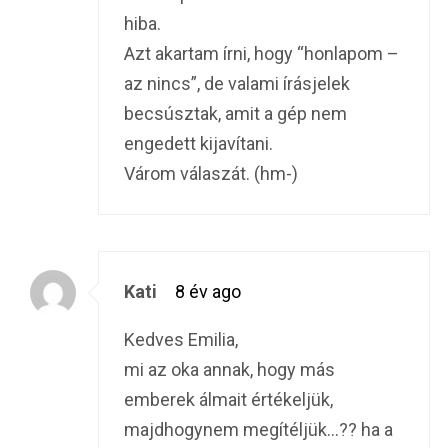
hiba.
Azt akartam írni, hogy “honlapom –
az nincs”, de valami írásjelek
becsúsztak, amit a gép nem
engedett kijavítani.
Várom válaszát. (hm-)
Kati
8 év ago
Kedves Emilia,
mi az oka annak, hogy más
emberek álmait értékeljük,
majdhogynem megítéljük…?? ha a