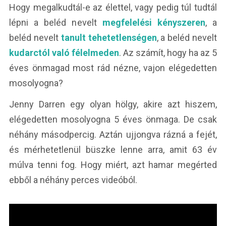
Hogy megalkudtál-e az élettel, vagy pedig túl tudtál
lépni a beléd nevelt
megfelelési kényszeren
, a
beléd nevelt
tanult tehetetlenségen
, a beléd nevelt
kudarctól való félelmeden
. Az számít, hogy ha az 5
éves önmagad most rád nézne, vajon elégedetten
mosolyogna?
Jenny Darren egy olyan hölgy, akire azt hiszem,
elégedetten mosolyogna 5 éves önmaga. De csak
néhány másodpercig. Aztán ujjongva rázná a fejét,
és mérhetetlenül büszke lenne arra, amit 63 év
múlva tenni fog. Hogy miért, azt hamar megérted
ebből a néhány perces videóból.