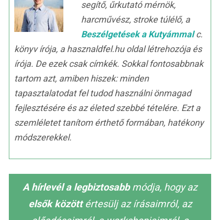
segítő, űrkutató mérnök,
harcművész, stroke túlélő, a
Beszélgetések a Kutyámmal
c.
könyv írója, a hasznaldfel.hu oldal létrehozója és
írója. De ezek csak címkék. Sokkal fontosabbnak
tartom azt, amiben hiszek: minden
tapasztalatodat fel tudod használni önmagad
fejlesztésére és az életed szebbé tételére. Ezt a
szemléletet tanítom érthető formában, hatékony
módszerekkel.
A hírlevél a legbiztosabb
módja, hogy az
elsők között
értesülj az írásaimról, az