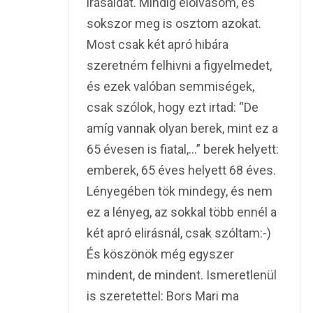
irásaidat. Mindig elolvasom, és
sokszor meg is osztom azokat.
Most csak két apró hibára
szeretném felhivni a figyelmedet,
és ezek valóban semmiségek,
csak szólok, hogy ezt irtad: “De
amíg vannak olyan berek, mint ez a
65 évesen is fiatal,…” berek helyett:
emberek, 65 éves helyett 68 éves.
Lényegében tök mindegy, és nem
ez a lényeg, az sokkal több ennél a
két apró elirásnál, csak szóltam:-)
És köszönök még egyszer
mindent, de mindent. Ismeretlenül
is szeretettel: Bors Mari ma