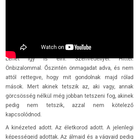
Lehet így is élni. Szenvedéllyel. Hittel.
Önbizalommal. Őszintén önmagadat adva, és nem
attól rettegve, hogy mit gondolnak majd rólad
mások. Mert akinek tetszik az, aki vagy, annak
görcsösség nélkül még jobban tetszeni fog, akinek
pedig nem tetszik, azzal nem kötelező
kapcsolódnod.
A kinézeted adott. Az életkorod adott. A jelenlegi
képességeid adottak. Az álmaid és a vágyaid pedig