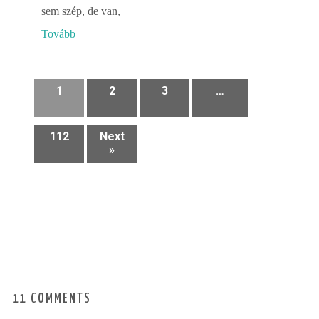
sem szép, de van,
Tovább
1
2
3
…
112
Next
»
11 COMMENTS