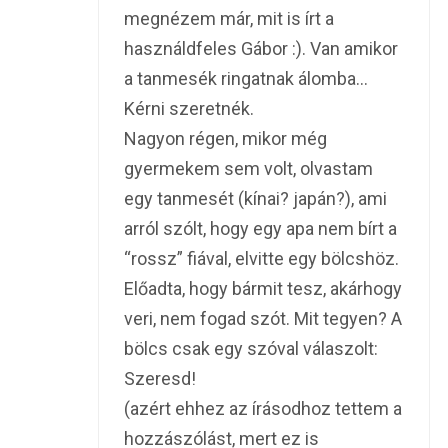
megnézem már, mit is írt a
használdfeles Gábor :). Van amikor
a tanmesék ringatnak álomba…
Kérni szeretnék.
Nagyon régen, mikor még
gyermekem sem volt, olvastam
egy tanmesét (kínai? japán?), ami
arról szólt, hogy egy apa nem bírt a
“rossz” fiával, elvitte egy bölcshöz.
Előadta, hogy bármit tesz, akárhogy
veri, nem fogad szót. Mit tegyen? A
bölcs csak egy szóval válaszolt:
Szeresd!
(azért ehhez az írásodhoz tettem a
hozzászólást, mert ez is