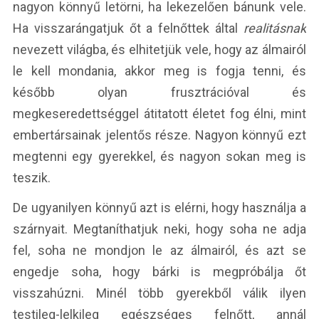
nagyon könnyű letörni, ha lekezelően bánunk vele.
Ha visszarángatjuk őt a felnőttek által
realitásnak
nevezett világba, és elhitetjük vele, hogy az álmairól
le kell mondania, akkor meg is fogja tenni, és
később olyan frusztrációval és
megkeseredettséggel átitatott életet fog élni, mint
embertársainak jelentős része. Nagyon könnyű ezt
megtenni egy gyerekkel, és nagyon sokan meg is
teszik.
De ugyanilyen könnyű azt is elérni, hogy használja a
szárnyait. Megtaníthatjuk neki, hogy soha ne adja
fel, soha ne mondjon le az álmairól, és azt se
engedje soha, hogy bárki is megpróbálja őt
visszahúzni. Minél több gyerekből válik ilyen
testileg-lelkileg egészséges felnőtt, annál