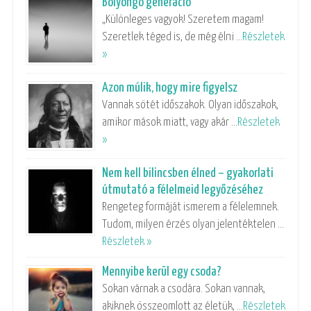
Bolyongó generáció
„Különleges vagyok! Szeretem magam!
Szeretlek téged is, de még élni …
Részletek
»
Azon múlik, hogy mire figyelsz
Vannak sötét időszakok. Olyan időszakok,
amikor mások miatt, vagy akár …
Részletek
»
Nem kell bilincsben élned – gyakorlati
útmutató a félelmeid legyőzéséhez
Rengeteg formáját ismerem a félelemnek.
Tudom, milyen érzés olyan jelentéktelen …
Részletek »
Mennyibe kerül egy csoda?
Sokan várnak a csodára. Sokan vannak,
akiknek összeomlott az életük, …
Részletek