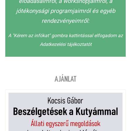
előadásaimról, a workshopjaimról, a
jótékonysági programjaimról és egyéb
rendezvényeimről:
A "Kérem az infókat" gombra kattintással elfogadom az
Adatkezelési tájékoztatót
AJÁNLAT