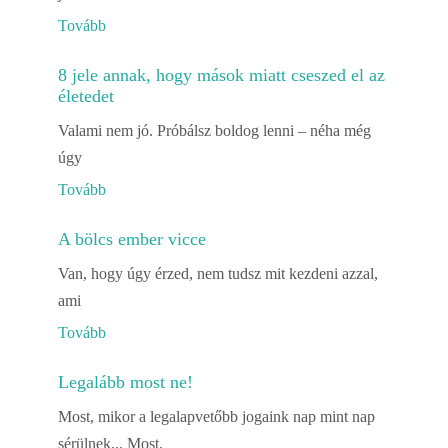
Tovább
8 jele annak, hogy mások miatt cseszed el az
életedet
Valami nem jó. Próbálsz boldog lenni – néha még
úgy
Tovább
A bölcs ember vicce
Van, hogy úgy érzed, nem tudsz mit kezdeni azzal,
ami
Tovább
Legalább most ne!
Most, mikor a legalapvetőbb jogaink nap mint nap
sérülnek... Most,