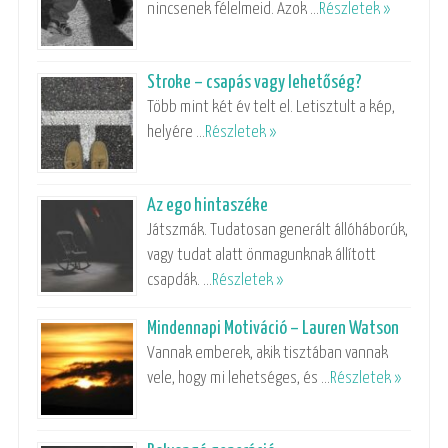
nincsenek félelmeid. Azok …
Részletek »
Stroke – csapás vagy lehetőség?
Több mint két év telt el. Letisztult a kép,
helyére …
Részletek »
Az ego hintaszéke
Játszmák. Tudatosan generált állóháborúk,
vagy tudat alatt önmagunknak állított
csapdák. …
Részletek »
Mindennapi Motiváció – Lauren Watson
Vannak emberek, akik tisztában vannak
vele, hogy mi lehetséges, és …
Részletek »