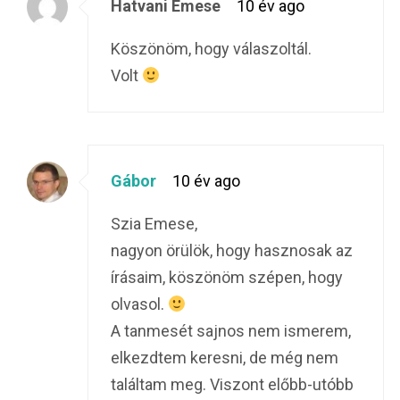
Hatvani Emese
10 év ago
Köszönöm, hogy válaszoltál.
Volt
Gábor
10 év ago
Szia Emese,
nagyon örülök, hogy hasznosak az
írásaim, köszönöm szépen, hogy
olvasol.
A tanmesét sajnos nem ismerem,
elkezdtem keresni, de még nem
találtam meg. Viszont előbb-utóbb