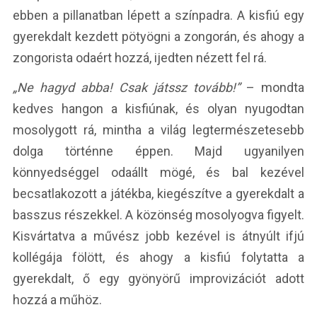
ebben a pillanatban lépett a színpadra. A kisfiú egy
gyerekdalt kezdett pötyögni a zongorán, és ahogy a
zongorista odaért hozzá, ijedten nézett fel rá.
„Ne hagyd abba! Csak játssz tovább!”
– mondta
kedves hangon a kisfiúnak, és olyan nyugodtan
mosolygott rá, mintha a világ legtermészetesebb
dolga történne éppen. Majd ugyanilyen
könnyedséggel odaállt mögé, és bal kezével
becsatlakozott a játékba, kiegészítve a gyerekdalt a
basszus részekkel. A közönség mosolyogva figyelt.
Kisvártatva a művész jobb kezével is átnyúlt ifjú
kollégája fölött, és ahogy a kisfiú folytatta a
gyerekdalt, ő egy gyönyörű improvizációt adott
hozzá a műhöz.