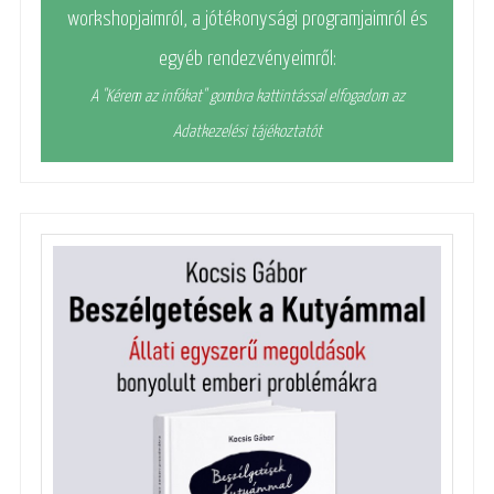
workshopjaimról, a jótékonysági programjaimról és
egyéb rendezvényeimről:
A "Kérem az infókat" gombra kattintással elfogadom az
Adatkezelési tájékoztatót