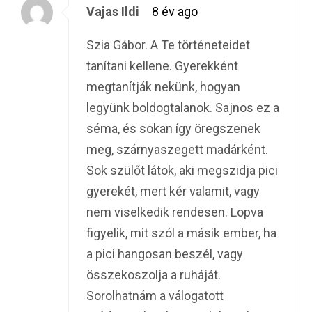
Vajas Ildi
8 év ago
Szia Gábor. A Te történeteidet
tanítani kellene. Gyerekként
megtanítják nekünk, hogyan
legyünk boldogtalanok. Sajnos ez a
séma, és sokan így öregszenek
meg, szárnyaszegett madárként.
Sok szülőt látok, aki megszidja pici
gyerekét, mert kér valamit, vagy
nem viselkedik rendesen. Lopva
figyelik, mit szól a másik ember, ha
a pici hangosan beszél, vagy
összekoszolja a ruháját.
Sorolhatnám a válogatott