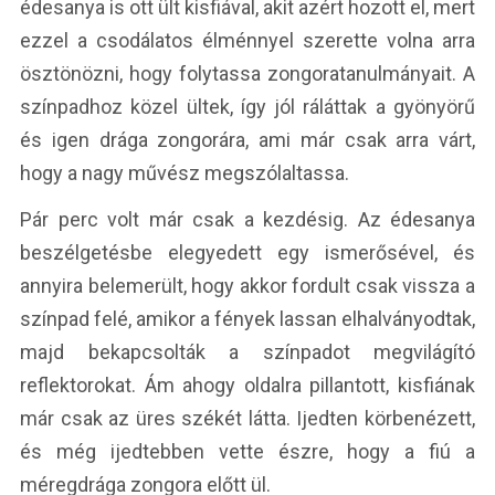
édesanya is ott ült kisfiával, akit azért hozott el, mert
ezzel a csodálatos élménnyel szerette volna arra
ösztönözni, hogy folytassa zongoratanulmányait. A
színpadhoz közel ültek, így jól ráláttak a gyönyörű
és igen drága zongorára, ami már csak arra várt,
hogy a nagy művész megszólaltassa.
Pár perc volt már csak a kezdésig. Az édesanya
beszélgetésbe elegyedett egy ismerősével, és
annyira belemerült, hogy akkor fordult csak vissza a
színpad felé, amikor a fények lassan elhalványodtak,
majd bekapcsolták a színpadot megvilágító
reflektorokat. Ám ahogy oldalra pillantott, kisfiának
már csak az üres székét látta. Ijedten körbenézett,
és még ijedtebben vette észre, hogy a fiú a
méregdrága zongora előtt ül.