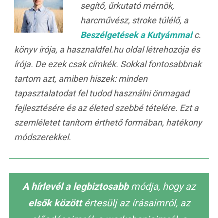
segítő, űrkutató mérnök,
harcművész, stroke túlélő, a
Beszélgetések a Kutyámmal
c.
könyv írója, a hasznaldfel.hu oldal létrehozója és
írója. De ezek csak címkék. Sokkal fontosabbnak
tartom azt, amiben hiszek: minden
tapasztalatodat fel tudod használni önmagad
fejlesztésére és az életed szebbé tételére. Ezt a
szemléletet tanítom érthető formában, hatékony
módszerekkel.
A hírlevél a legbiztosabb
módja, hogy az
elsők között
értesülj az írásaimról, az