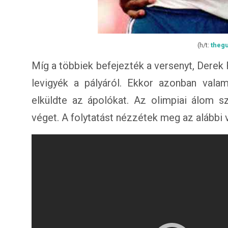
(h/t:
theg
Míg a többiek befejezték a versenyt, Dere
levigyék a pályáról. Ekkor azonban valam
elküldte az ápolókat. Az olimpiai álom s
véget. A folytatást nézzétek meg az alábbi 