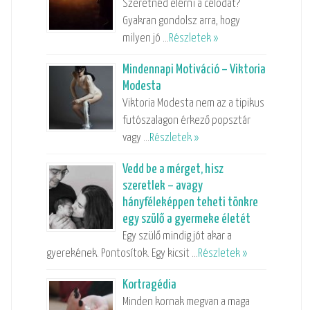
Szeretnéd elérni a célodat?
Gyakran gondolsz arra, hogy
milyen jó …
Részletek »
Mindennapi Motiváció – Viktoria
Modesta
Viktoria Modesta nem az a tipikus
futószalagon érkező popsztár
vagy …
Részletek »
Vedd be a mérget, hisz
szeretlek – avagy
hányféleképpen teheti tönkre
egy szülő a gyermeke életét
Egy szülő mindig jót akar a
gyerekének. Pontosítok. Egy kicsit …
Részletek »
Kortragédia
Minden kornak megvan a maga