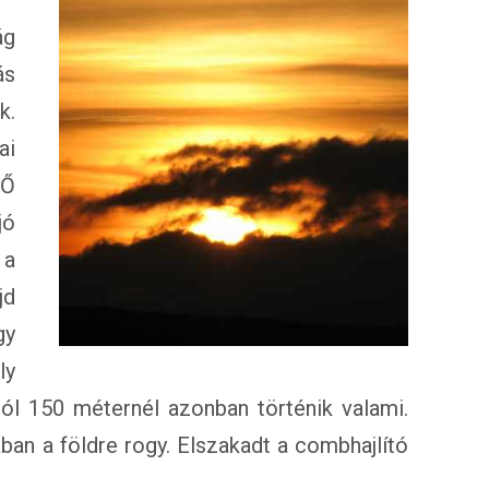
ág
ás
k.
ai
 Ő
jó
 a
jd
gy
ly
ól 150 méternél azonban történik valami.
an a földre rogy. Elszakadt a combhajlító