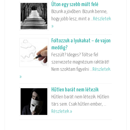
Úton egy szebb múlt felé
Bízunk a jövőben. Bízunk benne,
hogy jobb lesz, mint a …
Részletek
»
Foltozzuk a lyukakat – de vajon
meddig?
Feszült? Ideges? Töltse fel
szervezete magnézium raktárát!
Nem szoktam figyelni …
Részletek
»
Hűtlen barát nem létezik
Hűtlen barát nem létezik. Hűtlen
társ sem. Csak hűtlen ember, …
Részletek »