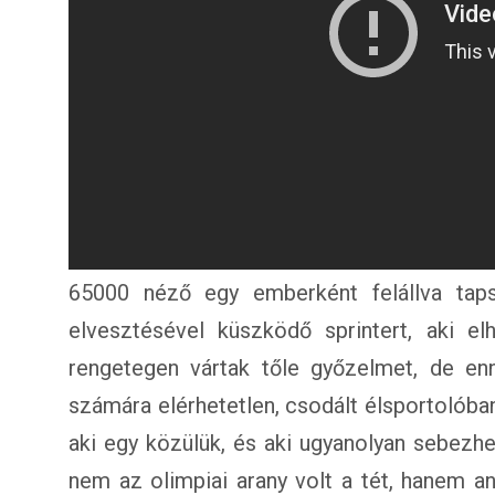
65000 néző egy emberként felállva tapso
elvesztésével küszködő sprintert, aki el
rengetegen vártak tőle győzelmet, de en
számára elérhetetlen, csodált élsportolóba
aki egy közülük, és aki ugyanolyan sebez
nem az olimpiai arany volt a tét, hanem an