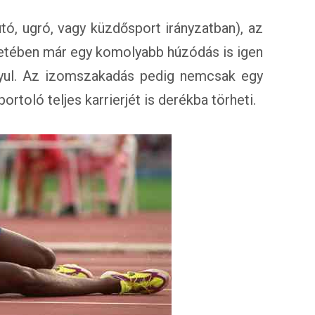
futó, ugró, vagy küzdősport irányzatban), az
setében már egy komolyabb húzódás is igen
gyul. Az izomszakadás pedig nemcsak egy
rtoló teljes karrierjét is derékba törheti.