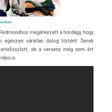
uardian
)
k Redmondhoz megérkezett a hordágy, hogy
i egészen váratlan dolog történt: Derek
zertefoszlott, de a verseny még nem ért
video-n.