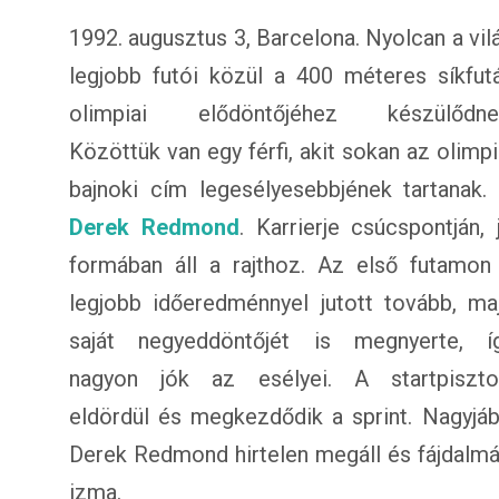
1992. augusztus 3, Barcelona. Nyolcan a vil
legjobb futói közül a 400 méteres síkfut
olimpiai elődöntőjéhez készülődne
Közöttük van egy férfi, akit sokan az olimpi
bajnoki cím legesélyesebbjének tartanak.
Derek Redmond
. Karrierje csúcspontján, 
formában áll a rajthoz. Az első futamon
legjobb időeredménnyel jutott tovább, ma
saját negyeddöntőjét is megnyerte, í
nagyon jók az esélyei. A startpiszto
eldördül és megkezdődik a sprint. Nagyjáb
Derek Redmond hirtelen megáll és fájdalmáb
izma.