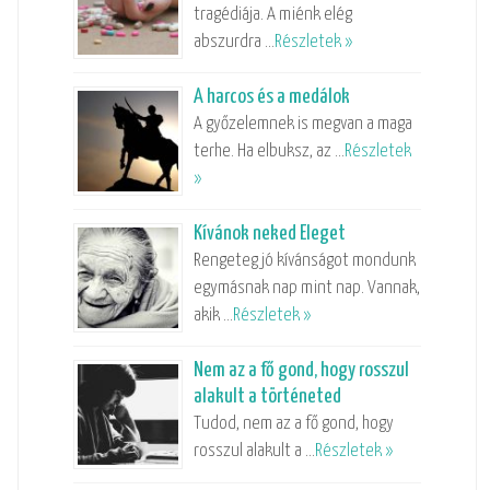
tragédiája. A miénk elég
abszurdra …
Részletek »
A harcos és a medálok
A győzelemnek is megvan a maga
terhe. Ha elbuksz, az …
Részletek
»
Kívánok neked Eleget
Rengeteg jó kívánságot mondunk
egymásnak nap mint nap. Vannak,
akik …
Részletek »
Nem az a fő gond, hogy rosszul
alakult a történeted
Tudod, nem az a fő gond, hogy
rosszul alakult a …
Részletek »