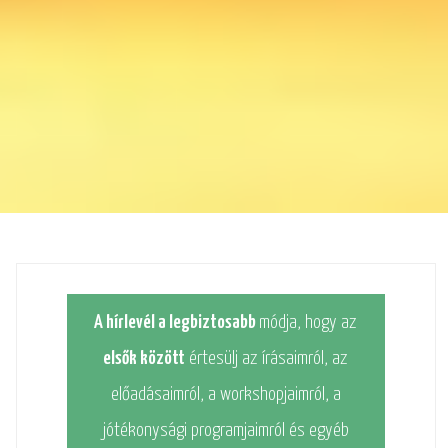
A hírlevél a legbiztosabb
módja, hogy az
elsők között
értesülj az írásaimról, az
előadásaimról, a workshopjaimról, a
jótékonysági programjaimról és egyéb