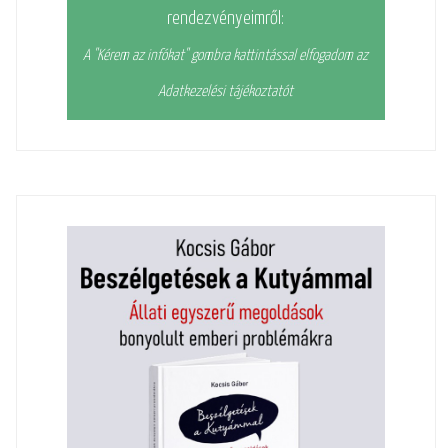
rendezvényeimről:
A "Kérem az infókat" gombra kattintással elfogadom az
Adatkezelési tájékoztatót