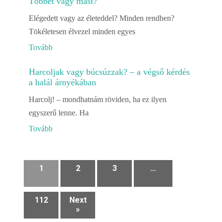
Többet vagy mást?
Elégedett vagy az életeddel? Minden rendben?
Tökéletesen élvezel minden egyes
Tovább
Harcoljak vagy búcsúzzak? – a végső kérdés
a halál árnyékában
Harcolj! – mondhatnám röviden, ha ez ilyen
egyszerű lenne. Ha
Tovább
1
2
3
…
112
Next
»