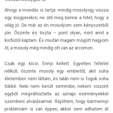
Ahogy a mondás is tartja: mindig mosolyogj vissza
egy kisgyerekre; ne öld meg benne a hitet, hogy a
világ jó. De már az én mosolyom sem kényszerből
jön. Őszinte és tiszta – pont olyan, mint amit a
kisfiútól kaptam. És miután magam mögött hagyom
őt, a mosoly még mindig ott van az arcomon.
Csak egy kicsi. Ennyi kellett. Egyetlen feltétel
nélküli, őszinte mosoly egy embertől, akit soha
életemben nem láttam, és talán nem is fogok soha
többé. Neki nem került semmibe, nekem viszont
egyből megváltoztatta az aznapi eseményekkel
szembeni elvárásaimat. Rájöttem, hogy bármennyi
problémám is van éppen, akkor sem adhatom át