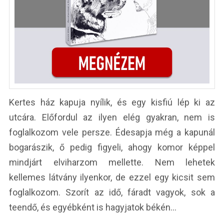
Kertes ház kapuja nyílik, és egy kisfiú lép ki az
utcára. Előfordul az ilyen elég gyakran, nem is
foglalkozom vele persze. Édesapja még a kapunál
bogarászik, ő pedig figyeli, ahogy komor képpel
mindjárt elviharzom mellette. Nem lehetek
kellemes látvány ilyenkor, de ezzel egy kicsit sem
foglalkozom. Szorít az idő, fáradt vagyok, sok a
teendő, és egyébként is hagyjatok békén…