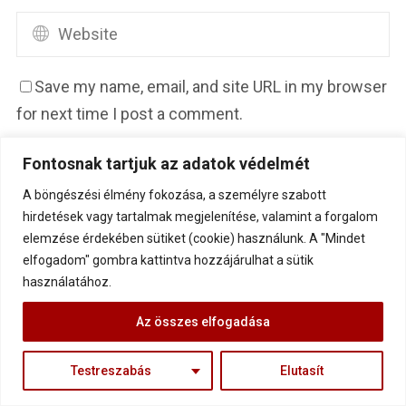
Save my name, email, and site URL in my browser
for next time I post a comment.
Fontosnak tartjuk az adatok védelmét
A böngészési élmény fokozása, a személyre szabott
hirdetések vagy tartalmak megjelenítése, valamint a forgalom
elemzése érdekében sütiket (cookie) használunk. A "Mindet
elfogadom" gombra kattintva hozzájárulhat a sütik
használatához.
Az összes elfogadása
A hírlevél a legbiztosabb
módja, hogy az
elsők között
Testreszabás
Elutasít
értesülj az írásaimról, az előadásaimról, a