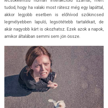
lecsökkentsd humán interakcióid számát, mert
tudod, hogy ha valaki most rátesz még egy lapáttal,
akkor legjobb esetben is előhívod szókincsed
legmélyebben lapuló, legsötétebb tartalékait, de
akár nagyobb kárt is okozhatsz. Ezek azok a napok,
amikor általában semmi sem jön össze.