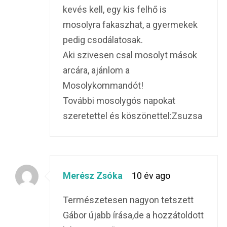
kevés kell, egy kis felhő is
mosolyra fakaszhat, a gyermekek
pedig csodálatosak.
Aki szivesen csal mosolyt mások
arcára, ajánlom a
Mosolykommandót!
További mosolygós napokat
szeretettel és köszönettel:Zsuzsa
Merész Zsóka
10 év ago
Természetesen nagyon tetszett
Gábor újabb írása,de a hozzátoldott