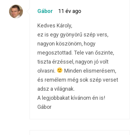
Gábor
11 év ago
Kedves Károly,
ez is egy gyönyörű szép vers,
nagyon köszönöm, hogy
megosztottad. Tele van őszinte,
tiszta érzéssel, nagyon jó volt
olvasni.
Minden elismerésem,
és remélem még sok szép verset
adsz a világnak.
A legjobbakat kívánom én is!
Gábor