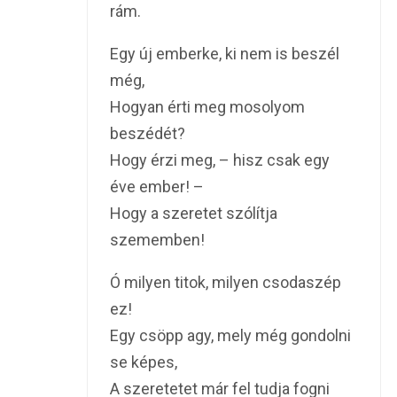
rám.
Egy új emberke, ki nem is beszél
még,
Hogyan érti meg mosolyom
beszédét?
Hogy érzi meg, – hisz csak egy
éve ember! –
Hogy a szeretet szólítja
szememben!
Ó milyen titok, milyen csodaszép
ez!
Egy csöpp agy, mely még gondolni
se képes,
A szeretetet már fel tudja fogni