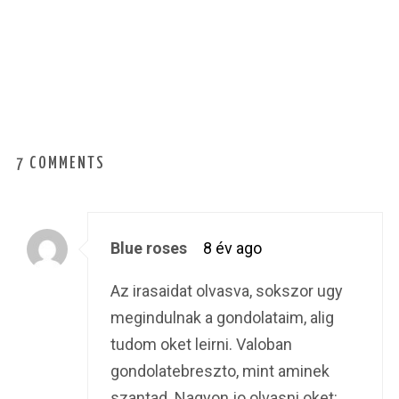
7 COMMENTS
Blue roses
8 év ago
Az irasaidat olvasva, sokszor ugy
megindulnak a gondolataim, alig
tudom oket leirni. Valoban
gondolatebreszto, mint aminek
szantad. Nagyon jo olvasni oket: