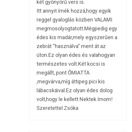
két gyönyörű vers is.
Itt annyit írnék hozzá,hogy egyik
reggel gyaloglás közben VALAMI
megmosolyogtatott.Mégpedig egy
édes kis madár,mely egyszerűen a
zebrát “használva” ment át az
úton.Ez olyan édes és valahogyan
természetes volt.Két kocsi is
megállt, pont ŐMIATTA
,megvárva,míg áttipeg pici kis
lábacskáival.Ez olyan édes dolog
volt,hogy le kellett Nektek írnom!
Szeretettel Zsóka