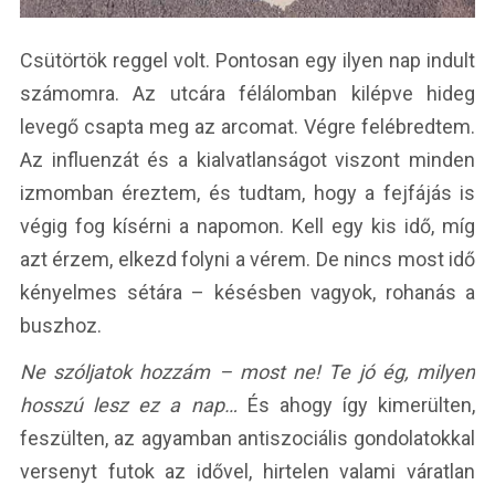
Csütörtök reggel volt. Pontosan egy ilyen nap indult
számomra. Az utcára félálomban kilépve hideg
levegő csapta meg az arcomat. Végre felébredtem.
Az influenzát és a kialvatlanságot viszont minden
izmomban éreztem, és tudtam, hogy a fejfájás is
végig fog kísérni a napomon. Kell egy kis idő, míg
azt érzem, elkezd folyni a vérem. De nincs most idő
kényelmes sétára – késésben vagyok, rohanás a
buszhoz.
Ne szóljatok hozzám – most ne! Te jó ég, milyen
hosszú lesz ez a nap…
És ahogy így kimerülten,
feszülten, az agyamban antiszociális gondolatokkal
versenyt futok az idővel, hirtelen valami váratlan