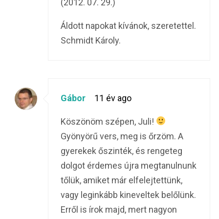
(2012. 07. 29.)
Áldott napokat kívánok, szeretettel.
Schmidt Károly.
Gábor
11 év ago
Köszönöm szépen, Juli!
Gyönyörű vers, meg is őrzöm. A
gyerekek őszinték, és rengeteg
dolgot érdemes újra megtanulnunk
tőlük, amiket már elfelejtettünk,
vagy leginkább kineveltek belőlünk.
Erről is írok majd, mert nagyon