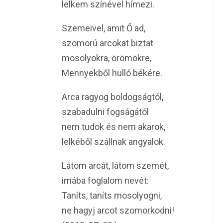
lelkem színével hímezi.
Szemeivel, amit Ő ad,
szomorú arcokat biztat
mosolyokra, örömökre,
Mennyekből hulló békére.
Arca ragyog boldogságtól,
szabadulni fogságától
nem tudok és nem akarok,
lelkéből szállnak angyalok.
Látom arcát, látom szemét,
imába foglalom nevét:
Taníts, taníts mosolyogni,
ne hagyj arcot szomorkodni!