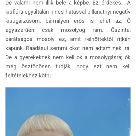
De valami nem illik bele a képbe. Ez érdekes… A
kisfiúra egyáltalán nincs hatással pillanatnyi negatív
kisugárzásom, bármilyen erős is lehet az. Ő
egyszerűen csak mosolyog rám. Őszinte,
barátságos mosoly ez, amit felnőttektől ritkán
kapunk. Ráadásul semmi okot nem adtam neki rá.
De a gyerekeknek nem kell ok a mosolygásra; ők
még ösztönösen tudják, hogy ezt nem kell
feltételekhez kötni.