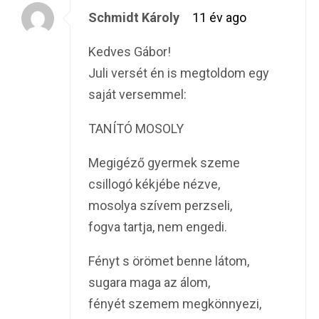
Schmidt Károly
11 év ago
Kedves Gábor!
Juli versét én is megtoldom egy
saját versemmel:
TANÍTÓ MOSOLY
Megigéző gyermek szeme
csillogó kékjébe nézve,
mosolya szívem perzseli,
fogva tartja, nem engedi.
Fényt s örömet benne látom,
sugara maga az álom,
fényét szemem megkönnyezi,