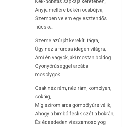
Kék-bóbitás sapkája keretében,
Anyja mellére békén odabújva,
Szemben velem egy esztendős
fiúcska.
Szeme azúrját kerekíti tágra,
Úgy néz a furcsa idegen világra,
Ami én vagyok, aki mostan boldog
Gyönyörűséggel arcába
mosolygok.
Csak néz rám, néz rám, komolyan,
sokáig,
Míg szirom arca gömbölyűre válik,
Ahogy a bimbó feslik szét a bokrán,
És édesdeden visszamosolyog