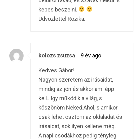
belulrol fakad, es szavak nelkul is
kepes beszelni.
Udvozlettel Rozika.
kolozs zsuzsa
9 év ago
Kedves Gábor!
Nagyon szeretem az irásaidat,
mindig az jön és akkor ami épp
kell…Igy működik a világ, s
köszönöm Neked.Ahol, s amikor
csak lehet osztom az oldaladat és
irásaidat, sok ilyen kellene még.
A napi csodákhoz pedig tényleg