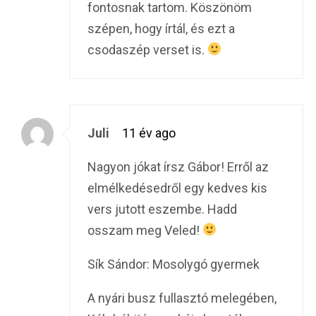
fontosnak tartom. Köszönöm
szépen, hogy írtál, és ezt a
csodaszép verset is.
Juli
11 év ago
Nagyon jókat írsz Gábor! Erről az
elmélkedésedről egy kedves kis
vers jutott eszembe. Hadd
osszam meg Veled!
Sík Sándor: Mosolygó gyermek
A nyári busz fullasztó melegében,