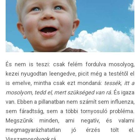
És nem is teszi: csak felém fordulva mosolyog,
kezei nyugodtan leengedve, picit még a testétől el
is emelve, mintha csak ezt mondaná:
tessék, itt a
mosolyom, tedd el, mert szükséged van rá.
És igaza
van. Ebben a pillanatban nem számít sem influenza,
sem fáradtság, sem a többi tornyosuló probléma.
Megszűnik minden, ami negatív, és valami
megmagyarázhatatlan jó érzés tölt el.
Visszamosolygok rá.