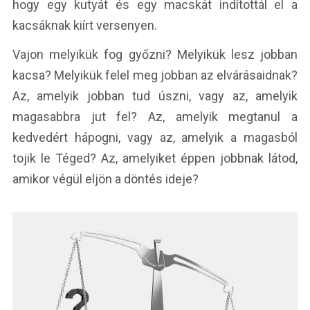
hogy egy kutyát és egy macskát indítottál el a
kacsáknak kiírt versenyen.
Vajon melyikük fog győzni? Melyikük lesz jobban
kacsa? Melyikük felel meg jobban az elvárásaidnak?
Az, amelyik jobban tud úszni, vagy az, amelyik
magasabbra jut fel? Az, amelyik megtanul a
kedvedért hápogni, vagy az, amelyik a magasból
tojik le Téged? Az, amelyiket éppen jobbnak látod,
amikor végül eljön a döntés ideje?