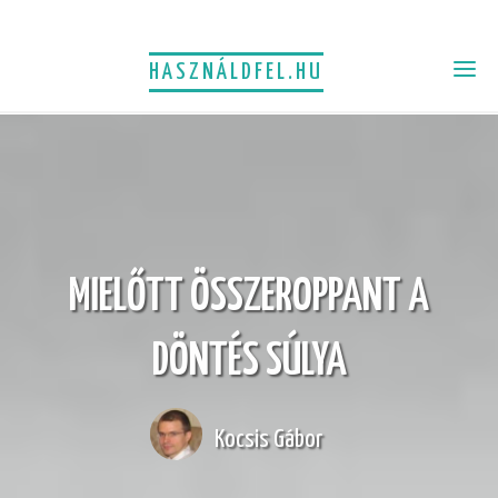
HASZNÁLDFEL.HU
MIELŐTT ÖSSZEROPPANT A
DÖNTÉS SÚLYA
Kocsis Gábor