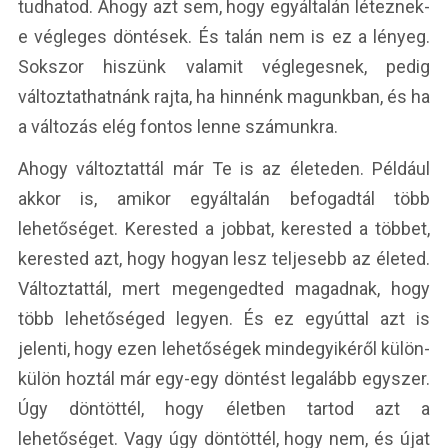
tudhatod. Ahogy azt sem, hogy egyáltalán léteznek-
e végleges döntések. És talán nem is ez a lényeg.
Sokszor hiszünk valamit véglegesnek, pedig
változtathatnánk rajta, ha hinnénk magunkban, és ha
a változás elég fontos lenne számunkra.
Ahogy változtattál már Te is az életeden. Például
akkor is, amikor egyáltalán befogadtál több
lehetőséget. Kerested a jobbat, kerested a többet,
kerested azt, hogy hogyan lesz teljesebb az életed.
Változtattál, mert megengedted magadnak, hogy
több lehetőséged legyen. És ez egyúttal azt is
jelenti, hogy ezen lehetőségek mindegyikéről külön-
külön hoztál már egy-egy döntést legalább egyszer.
Úgy döntöttél, hogy életben tartod azt a
lehetőséget. Vagy úgy döntöttél, hogy nem, és újat