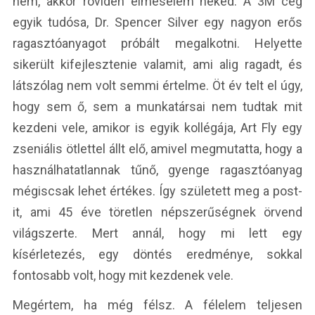
nem, akkor röviden elmesélem neked. A 3M cég
egyik tudósa, Dr. Spencer Silver egy nagyon erős
ragasztóanyagot próbált megalkotni. Helyette
sikerült kifejlesztenie valamit, ami alig ragadt, és
látszólag nem volt semmi értelme. Öt év telt el úgy,
hogy sem ő, sem a munkatársai nem tudtak mit
kezdeni vele, amikor is egyik kollégája, Art Fly egy
zseniális ötlettel állt elő, amivel megmutatta, hogy a
használhatatlannak tűnő, gyenge ragasztóanyag
mégiscsak lehet értékes. Így született meg a post-
it, ami 45 éve töretlen népszerűségnek örvend
világszerte. Mert annál, hogy mi lett egy
kísérletezés, egy döntés eredménye, sokkal
fontosabb volt, hogy mit kezdenek vele.
Megértem, ha még félsz. A félelem teljesen