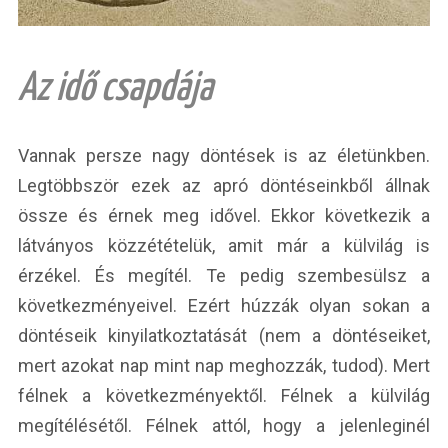
Az idő csapdája
Vannak persze nagy döntések is az életünkben.
Legtöbbször ezek az apró döntéseinkből állnak
össze és érnek meg idővel. Ekkor következik a
látványos közzétételük, amit már a külvilág is
érzékel. És megítél. Te pedig szembesülsz a
következményeivel. Ezért húzzák olyan sokan a
döntéseik kinyilatkoztatását (nem a döntéseiket,
mert azokat nap mint nap meghozzák, tudod). Mert
félnek a következményektől. Félnek a külvilág
megítélésétől. Félnek attól, hogy a jelenleginél