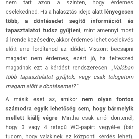
nem tart azon a szinten, hogy érdemes
cselekedned. Ha a halasztás ideje alatt
lényegesen
több, a döntésedet segítő információt és
tapasztalatot tudsz gyűjteni
, mint amennyi most
áll rendelkezésedre, akkor érdemes lehet cselekvés
előtt erre fordítanod az idődet. Viszont becsapni
magadat nem érdemes, ezért jó, ha felteszed
magadnak ezt a kérdést rendszeresen:
„Valóban
több tapasztalatot gyűjtök, vagy csak tologatom
magam előtt a döntésemet?”
A másik eset az, amikor
nem olyan fontos
számodra egyik lehetőség sem, hogy bármelyik
mellett kiállj végre
. Mintha csak arról döntenél,
hogy 3 vagy 4 rétegű WC-papírt vegyél-e (bár
tudom, hogy valakinek ez központi kérdés lehet).