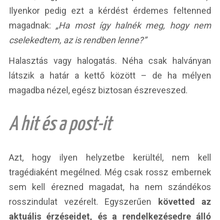
Ilyenkor pedig ezt a kérdést érdemes feltenned
magadnak:
„Ha most így halnék meg, hogy nem
cselekedtem, az is rendben lenne?”
Halasztás vagy halogatás. Néha csak halványan
látszik a határ a kettő között – de ha mélyen
magadba nézel, egész biztosan észreveszed.
A hit és a post-it
Azt, hogy ilyen helyzetbe kerültél, nem kell
tragédiaként megélned. Még csak rossz embernek
sem kell érezned magadat, ha nem szándékos
rosszindulat vezérelt. Egyszerűen
követted az
aktuális érzéseidet, és a rendelkezésedre álló