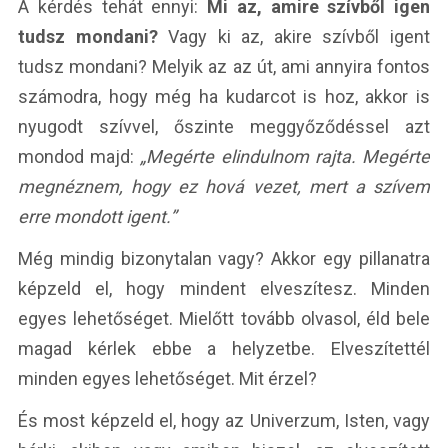
A kérdés tehát ennyi:
Mi az, amire szívből igen
tudsz mondani?
Vagy ki az, akire szívből igent
tudsz mondani? Melyik az az út, ami annyira fontos
számodra, hogy még ha kudarcot is hoz, akkor is
nyugodt szívvel, őszinte meggyőződéssel azt
mondod majd:
„Megérte elindulnom rajta. Megérte
megnéznem, hogy ez hová vezet, mert a szívem
erre mondott igent.”
Még mindig bizonytalan vagy? Akkor egy pillanatra
képzeld el, hogy mindent elveszítesz. Minden
egyes lehetőséget. Mielőtt tovább olvasol, éld bele
magad kérlek ebbe a helyzetbe. Elveszítettél
minden egyes lehetőséget. Mit érzel?
És most képzeld el, hogy az Univerzum, Isten, vagy