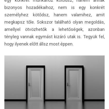
egy konkrét munkához kötődsz, hanem annak
bizonyos hozadékaihoz, nem is egy konkrét
személyhez kötődsz, hanem valamihez, amit
megkapsz tőle. Sokszor található olyan megoldás,
amellyel ötvözhetők a lehetőségek, azonban
tényleg vannak egymást kizáró utak is. Tegyük fel,
hogy ilyenek előtt állsz most éppen.