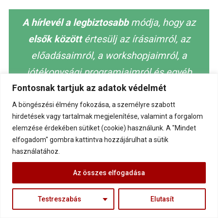
A hírlevél a legbiztosabb
módja, hogy az
elsők között
értesülj az írásaimról, az
előadásaimról, a workshopjaimról, a
jótékonysági programjaimról és egyéb
Fontosnak tartjuk az adatok védelmét
rendezvényeimről:
A böngészési élmény fokozása, a személyre szabott
A "Kérem az infókat" gombra kattintással elfogadom az
hirdetések vagy tartalmak megjelenítése, valamint a forgalom
Adatkezelési tájékoztatót
elemzése érdekében sütiket (cookie) használunk. A "Mindet
elfogadom" gombra kattintva hozzájárulhat a sütik
használatához.
Az összes elfogadása
AJÁNLAT
Testreszabás
Elutasít