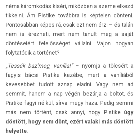
néma káromkodás kíséri, miközben a szeme elkezd
tikkelni. Ám Pistike továbbra is képtelen dönteni.
Pontosabban képes rá, csak ezt nem érzi – és talán
nem is érezheti, mert nem tanult meg a saját
döntéseiért felelősséget vállalni. Vajon hogyan
folytatódik a történet?
„Tessék baz’meg, vanília!”
– nyomja a tölcsért a
fagyis bácsi Pistike kezébe, mert a vaníliából
kevesebbet tudott aznap eladni. Vagy nem ad
semmit, hanem a nap végén bezárja a boltot, és
Pistike fagyi nélkül, sírva megy haza. Pedig semmi
más nem történt, csak annyi, hogy Pistike
úgy
döntött, hogy nem dönt, ezért valaki más döntött
helyette
.