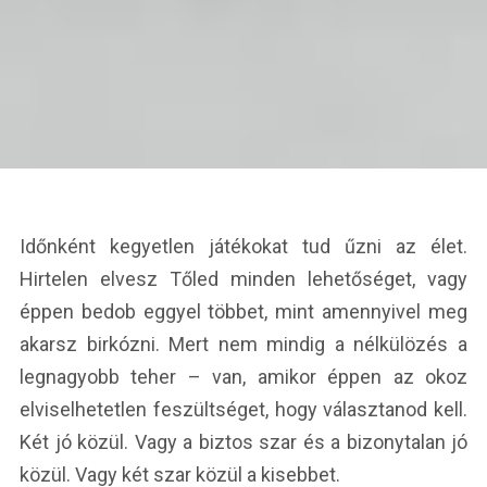
Időnként kegyetlen játékokat tud űzni az élet.
Hirtelen elvesz Tőled minden lehetőséget, vagy
éppen bedob eggyel többet, mint amennyivel meg
akarsz birkózni. Mert nem mindig a nélkülözés a
legnagyobb teher – van, amikor éppen az okoz
elviselhetetlen feszültséget, hogy választanod kell.
Két jó közül. Vagy a biztos szar és a bizonytalan jó
közül. Vagy két szar közül a kisebbet.