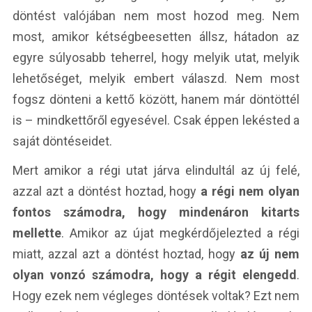
döntést valójában nem most hozod meg. Nem
most, amikor kétségbeesetten állsz, hátadon az
egyre súlyosabb teherrel, hogy melyik utat, melyik
lehetőséget, melyik embert válaszd. Nem most
fogsz dönteni a kettő között, hanem már döntöttél
is – mindkettőről egyesével. Csak éppen lekésted a
saját döntéseidet.
Mert amikor a régi utat járva elindultál az új felé,
azzal azt a döntést hoztad, hogy
a régi nem olyan
fontos számodra, hogy mindenáron kitarts
mellette
. Amikor az újat megkérdőjelezted a régi
miatt, azzal azt a döntést hoztad, hogy
az új nem
olyan vonzó számodra, hogy a régit elengedd
.
Hogy ezek nem végleges döntések voltak? Ezt nem