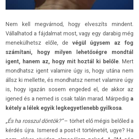
Nem kell megvárnod, hogy elveszíts mindent.
Vállalhatod a fájdalmat most, vagy egy darabig még
menekülhetsz előle, de
végül úgysem az fog
számítani, hogy milyen lehetőségre mondtál
igent, hanem az, hogy mit hoztál ki belőle
. Mert
mondhatsz igent valamire úgy is, hogy utána nem
állsz ki mellette, és mondhatsz nemet valamire úgy
is, hogy igazán sosem engeded el, de akkor az
igened és a nemed is csak talán marad. Márpedig
a
kétely a lélek egyik legkegyetlenebb gyilkosa
.
„És ha rosszul döntök?”
– törhet elő mégis belőled a
kérdés újra. Ismered a post-it történetét, ugye? Ha