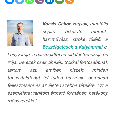
Kocsis Gábor
vagyok, mentális
segítő, űrkutató mérnök,
harcművész, stroke túlélő, a
Beszélgetések a Kutyámmal
c.
könyv írója, a hasznaldfel.hu oldal létrehozója és
írója. De ezek csak címkék. Sokkal fontosabbnak
tartom azt, amiben hiszek: minden
tapasztalatodat fel tudod használni önmagad
fejlesztésére és az életed szebbé tételére. Ezt a
szemléletet tanítom érthető formában, hatékony
módszerekkel.