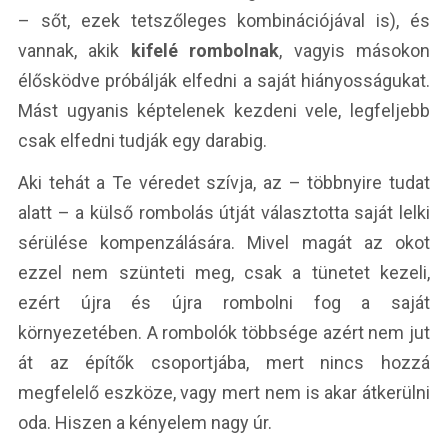
– sőt, ezek tetszőleges kombinációjával is), és
vannak, akik
kifelé rombolnak
, vagyis másokon
élősködve próbálják elfedni a saját hiányosságukat.
Mást ugyanis képtelenek kezdeni vele, legfeljebb
csak elfedni tudják egy darabig.
Aki tehát a Te véredet szívja, az – többnyire tudat
alatt – a külső rombolás útját választotta saját lelki
sérülése kompenzálására. Mivel magát az okot
ezzel nem szünteti meg, csak a tünetet kezeli,
ezért újra és újra rombolni fog a saját
környezetében. A rombolók többsége azért nem jut
át az építők csoportjába, mert nincs hozzá
megfelelő eszköze, vagy mert nem is akar átkerülni
oda. Hiszen a kényelem nagy úr.