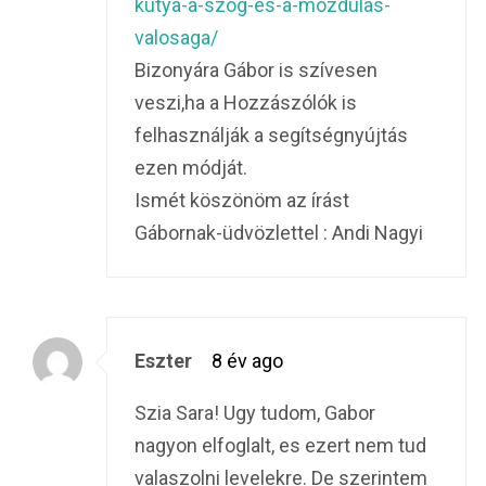
kutya-a-szog-es-a-mozdulas-
valosaga/
Bizonyára Gábor is szívesen
veszi,ha a Hozzászólók is
felhasználják a segítségnyújtás
ezen módját.
Ismét köszönöm az írást
Gábornak-üdvözlettel : Andi Nagyi
Eszter
8 év ago
Szia Sara! Ugy tudom, Gabor
nagyon elfoglalt, es ezert nem tud
valaszolni levelekre. De szerintem