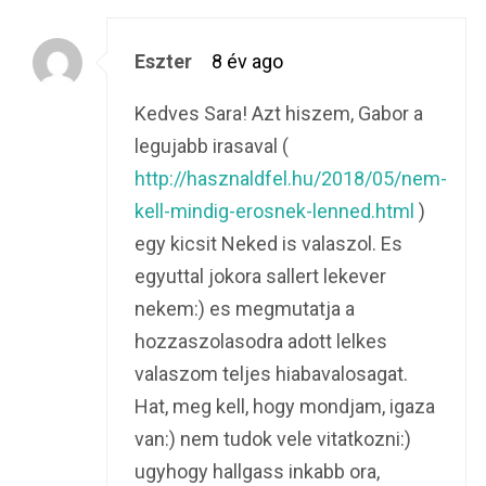
Eszter
8 év ago
Kedves Sara! Azt hiszem, Gabor a
legujabb irasaval (
http://hasznaldfel.hu/2018/05/nem-
kell-mindig-erosnek-lenned.html
)
egy kicsit Neked is valaszol. Es
egyuttal jokora sallert lekever
nekem:) es megmutatja a
hozzaszolasodra adott lelkes
valaszom teljes hiabavalosagat.
Hat, meg kell, hogy mondjam, igaza
van:) nem tudok vele vitatkozni:)
ugyhogy hallgass inkabb ora,