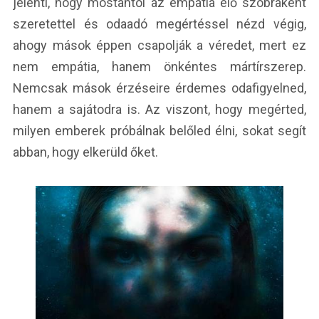
jelenti, hogy mostantól az empátia élő szobraként
szeretettel és odaadó megértéssel nézd végig,
ahogy mások éppen csapolják a véredet, mert ez
nem empátia, hanem önkéntes mártírszerep.
Nemcsak mások érzéseire érdemes odafigyelned,
hanem a sajátodra is. Az viszont, hogy megérted,
milyen emberek próbálnak belőled élni, sokat segít
abban, hogy elkerüld őket.