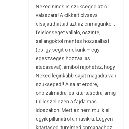
Neked nincs is szukseged az o
valaszara! A cikkeit olvasva
elsajatithattad azt az onmagunkert
felelosseget vallalo, oszinte,
sallangoktol mentes hozzaallast
(es igy segit o nekunk – egy
egeszseges hozzaallas
atadasaval), amibol rajohetsz, hogy
Neked leginkabb sajat magadra van
szukseged!! A sajat erodre,
onbizalmadra, es kitartasodra, amig
tul leszel ezen a fajdalmas
idoszakon. Mert ez nem mulik el
egyik pillanatrol a masikra. Legyen
kitartasod, turelmed onmagadhoz,