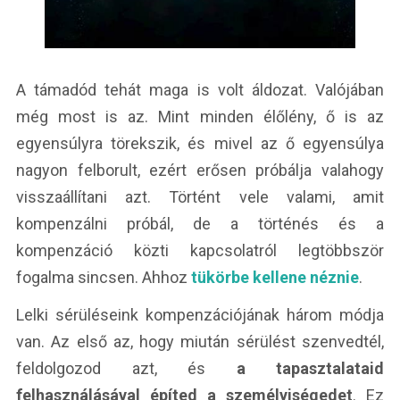
A támadód tehát maga is volt áldozat. Valójában
még most is az. Mint minden élőlény, ő is az
egyensúlyra törekszik, és mivel az ő egyensúlya
nagyon felborult, ezért erősen próbálja valahogy
visszaállítani azt. Történt vele valami, amit
kompenzálni próbál, de a történés és a
kompenzáció közti kapcsolatról legtöbbször
fogalma sincsen. Ahhoz
tükörbe kellene néznie
.
Lelki sérüléseink kompenzációjának három módja
van. Az első az, hogy miután sérülést szenvedtél,
feldolgozod azt, és
a tapasztalataid
felhasználásával építed a személyiségedet
. Ez