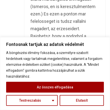
(Ismeros, en is keresztulmentem
ezen.) Es ezen a ponton mar
felelosseget is tudsz vallalni
magadert, az erzeseidert.
Rajohetsz, hogy a godorbol a
kivezeto ut csakis rajtad mulik, es
Fontosnak tartjuk az adatok védelmét
megpedig ugy, hogy FELALLSZ!!! Es
A böngészési élmény fokozása, a személyre szabott
lepsz tovabb, miutan jol
hirdetések vagy tartalmak megjelenítése, valamint a forgalom
elemzése érdekében sütiket (cookie) használunk. A "Mindet
megsirattad magad es fekudtel
elfogadom" gombra kattintva hozzájárulhat a sütik
egy ideig a konnyekben,
használatához.
segitsegert kiabalva, es eleged lett
ebbol!! Kiabald bele a godorbe,
Az összes elfogadása
hadd visszhangozzanak a falai:
Testreszabás
Elutasít
eleg!!! Felallsz, megrazod magad,
ujra erore kapsz, elkezdesz bizni