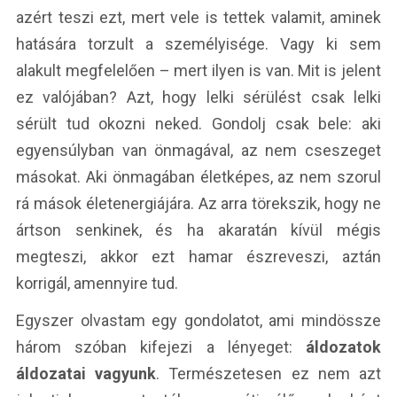
azért teszi ezt, mert vele is tettek valamit, aminek
hatására torzult a személyisége. Vagy ki sem
alakult megfelelően – mert ilyen is van. Mit is jelent
ez valójában? Azt, hogy lelki sérülést csak lelki
sérült tud okozni neked. Gondolj csak bele: aki
egyensúlyban van önmagával, az nem cseszeget
másokat. Aki önmagában életképes, az nem szorul
rá mások életenergiájára. Az arra törekszik, hogy ne
ártson senkinek, és ha akaratán kívül mégis
megteszi, akkor ezt hamar észreveszi, aztán
korrigál, amennyire tud.
Egyszer olvastam egy gondolatot, ami mindössze
három szóban kifejezi a lényeget:
áldozatok
áldozatai vagyunk
. Természetesen ez nem azt