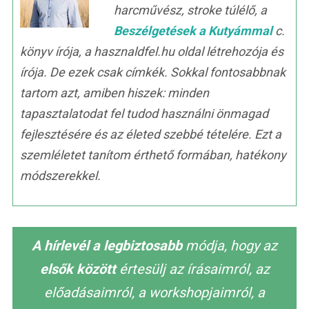
harcművész, stroke túlélő, a
Beszélgetések a Kutyámmal
c.
könyv írója, a hasznaldfel.hu oldal létrehozója és
írója. De ezek csak címkék. Sokkal fontosabbnak
tartom azt, amiben hiszek: minden
tapasztalatodat fel tudod használni önmagad
fejlesztésére és az életed szebbé tételére. Ezt a
szemléletet tanítom érthető formában, hatékony
módszerekkel.
A hírlevél a legbiztosabb
módja, hogy az
elsők között
értesülj az írásaimról, az
előadásaimról, a workshopjaimról, a