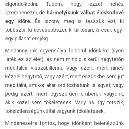
elgondolkodni. Tudom, hogy ezzel nehéz
szembenézni, de
bármelyikünk válhat élősködővé
egy időre
. És bizony meg is tesszük ezt, ki
többször, ki kevesebbszer, ki tartósan, ki csak egy-
egy pillanat erejéig.
Mindannyiunk egyensúlya felborul időnként (ilyen
játék ez az élet), és nem mindig sikerül hegytetőn
meditálva visszabillenni. Vagy azért, mert nincs
kéznél hegytető, vagy azért, mert eszünkbe sem jut
meditálni, amikor akár ordítozhatunk is egyet, vagy
pedig azért, mert egyszerűen emberek vagyunk,
akik közel sem tökéletesek. Vagy ha úgy tetszik,
tökéletlenségünk által vagyunk tökéletesek.
Mindenesetre fontos, hogy időnként belenézzünk