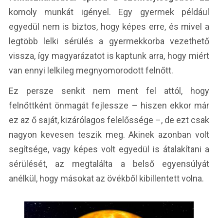
komoly munkát igényel. Egy gyermek például
egyedül nem is biztos, hogy képes erre, és mivel a
legtöbb lelki sérülés a gyermekkorba vezethető
vissza, így magyarázatot is kaptunk arra, hogy miért
van ennyi lelkileg megnyomorodott felnőtt.
Ez persze senkit nem ment fel attól, hogy
felnőttként önmagát fejlessze – hiszen ekkor már
ez az ő saját, kizárólagos felelőssége –, de ezt csak
nagyon kevesen teszik meg. Akinek azonban volt
segítsége, vagy képes volt egyedül is átalakítani a
sérülését, az megtalálta a belső egyensúlyát
anélkül, hogy másokat az övékből kibillentett volna.