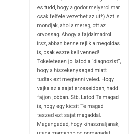
es tudd, hogy a godor melyerol mar
csak felfele vezethet az ut!:) Azt is
mondjak, ahol a mereg, ott az
orvossag. Ahogy a fajdalmadrol
irsz, abban benne rejlik a megoldas
is, csak eszre kell venned!
Tokeletesen jol latod a “diagnozist”,
hogy a hiszekenyseged miatt
tudtak ezt megtenni veled. Hogy
vajkalsz a sajat erzeseidben, hadd
fajjon jobban. Stb. Latod Te magad
is, hogy egy kicsit Te magad
teszed ezt sajat magaddal.
Megengeded, hogy kihasznaljanak,
utana marcangolod onmagadat.