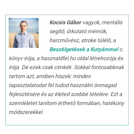
Kocsis Gábor
vagyok, mentális
segítő, űrkutató mérnök,
harcművész, stroke túlélő, a
Beszélgetések a Kutyámmal
c.
könyv írója, a hasznaldfel.hu oldal létrehozója és
írója. De ezek csak címkék. Sokkal fontosabbnak
tartom azt, amiben hiszek: minden
tapasztalatodat fel tudod használni önmagad
fejlesztésére és az életed szebbé tételére. Ezt a
szemléletet tanítom érthető formában, hatékony
módszerekkel.