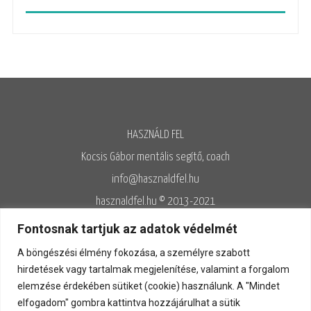
HASZNÁLD FEL
Kocsis Gábor mentális segítő, coach
info@hasznaldfel.hu
hasznaldfel.hu © 2013-2021
Írásaim szerzői jogi védelem alatt állnak, felhasználásuk kizárólag az
Fontosnak tartjuk az adatok védelmét
Adatvédelmi szabályzatnak megfelelően engedélyezett.
A böngészési élmény fokozása, a személyre szabott
Adatvédelem
◊
Adatkezelés
◊
Általános szerződési feltételek
◊
hirdetések vagy tartalmak megjelenítése, valamint a forgalom
elemzése érdekében sütiket (cookie) használunk. A "Mindet
Kapcsolat
elfogadom" gombra kattintva hozzájárulhat a sütik