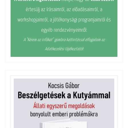
értesülj az írásaimról, az előadásaimról, a
workshopjaimról, a jótékonysági programjaimról és
egyéb rendezvényeimről:
A "Kérem az infókat" gombra kattintással elfogadom az
Adatkezelési tájékoztatót