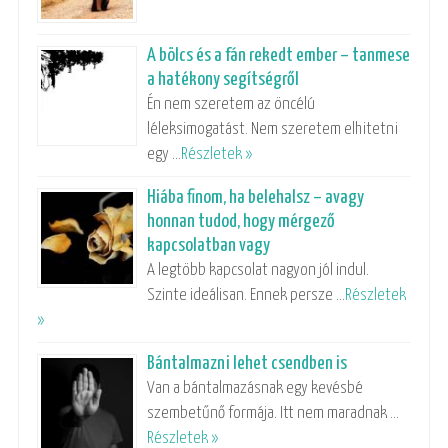
A bölcs és a fán rekedt ember – tanmese
a hatékony segítségről
Én nem szeretem az öncélú
léleksimogatást. Nem szeretem elhitetni
egy …
Részletek »
Hiába finom, ha belehalsz – avagy
honnan tudod, hogy mérgező
kapcsolatban vagy
A legtöbb kapcsolat nagyon jól indul.
Szinte ideálisan. Ennek persze …
Részletek
»
Bántalmazni lehet csendben is
Van a bántalmazásnak egy kevésbé
szembetűnő formája. Itt nem maradnak …
Részletek »