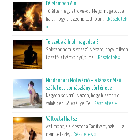
Félelemben élni
Túléltem egy stroke-ot. Megsimogatott a
halál, hogy érezzem: tud rólam, …
Részletek
»
Te szóba állnál magaddal?
Sokszor nem is vesszük észre, hogy milyen
ijesztő látványt nyújtunk. …
Részletek »
Mindennapi Motiváció – a lábak nélkül
született tornászlány története
Nagyon sok múlik azon, hogy hisznek-e
valakiben. Jó eséllyel Te …
Részletek »
Változtathatsz
Azt mondja a Mester a Tanítványnak: – Ha
nem tetszik, …
Részletek »