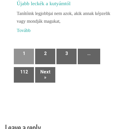
Újabb leckék a kutyámtól
Tanítóink legjobbjai nem azok, akik annak képzelik
vagy mondják magukat,
Tovább
1
2
3
…
112
Next
»
Leave a reply